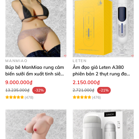
MANMIAO
LETEN
Búp bê ManMiao rung cảm
Âm đạo giả Leten A380
biến sưởi ấm xuất tinh siêu
phiên bản 2 thụt rung đa
thực trải nghiệm
chế độ, siêu mềm
9.000.000₫
2.150.000₫
13.235.000₫
2.721.000₫
-32%
-21%
(478)
(476)