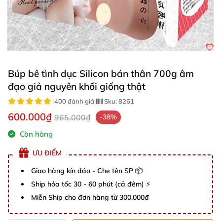
Búp bê tình dục Silicon bán thân 700g âm
đạo giả nguyên khối giống thật
|
400 đánh giá
|
Sku:
8261
600.000₫
965.000₫
-38%
Còn hàng
ƯU ĐIỂM
Giao hàng kín đáo - Che tên SP 📦
Ship hỏa tốc 30 - 60 phút (cả đêm) ⚡
Miễn Ship cho đơn hàng từ 300.000đ