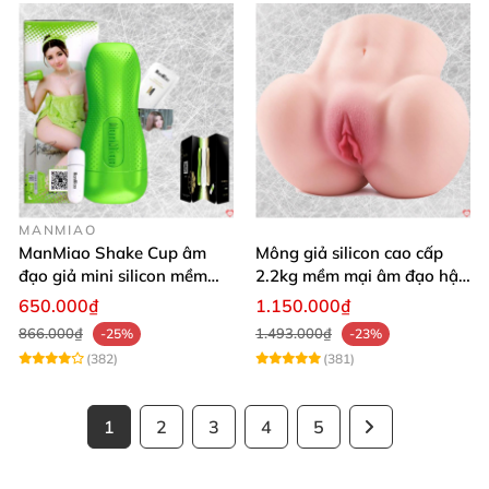
MANMIAO
ManMiao Shake Cup âm
Mông giả silicon cao cấp
đạo giả mini silicon mềm
2.2kg mềm mại âm đạo hậu
mại kích thích mạnh
môn khít
650.000₫
1.150.000₫
866.000₫
1.493.000₫
-25%
-23%
(382)
(381)
1
2
3
4
5