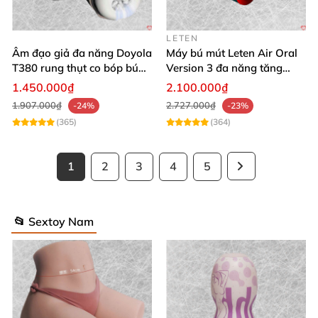
LETEN
Âm đạo giả đa năng Doyola
Máy bú mút Leten Air Oral
T380 rung thụt co bóp bú
Version 3 đa năng tăng
mút tự động
khoái cảm lên đỉnh
1.450.000₫
2.100.000₫
1.907.000₫
2.727.000₫
-24%
-23%
(365)
(364)
1
2
3
4
5
📂 Sextoy Nam