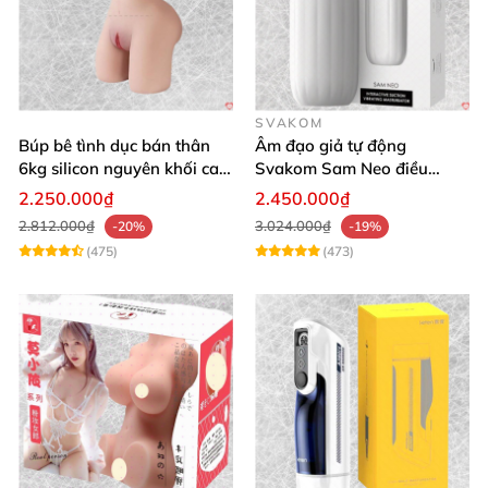
SVAKOM
Búp bê tình dục bán thân
Âm đạo giả tự động
6kg silicon nguyên khối cao
Svakom Sam Neo điều
cấp giá rẻ
khiển qua app webcam cao
2.250.000₫
2.450.000₫
cấp
2.812.000₫
3.024.000₫
-20%
-19%
(475)
(473)