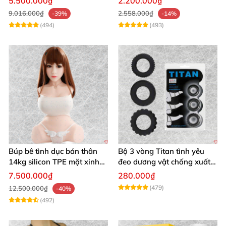
5.500.000₫
2.200.000₫
9.016.000₫
2.558.000₫
-39%
-14%
(494)
(493)
Búp bê tình dục bán thân
Bộ 3 vòng Titan tình yêu
14kg silicon TPE mặt xinh
đeo dương vật chống xuất
trắng hồng
tinh sớm chất liệu silicon y
7.500.000₫
280.000₫
tế
(479)
12.500.000₫
-40%
(492)