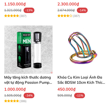
âm đạo thật
app điều khiển tiện lợi
1.150.000₫
2.300.000₫
1.321.000₫
2.674.000₫
-13%
-14%
(387)
(387)
Máy tăng kích thước dương
Khóa Cu Kim Loại Ánh Đa
vật tự động Passion Pump
Sắc BDSM 10cm Kích Thích
sạc tiện lợi
Cao
1.000.000₫
450.000₫
1.505.000₫
505.000₫
-34%
-11%
(386)