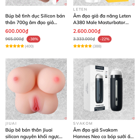
LETEN
Búp bê tình dục Silicon bán
Âm đạo giả đa năng Leten
thân 700g âm đạo giả
A380 Male Masturbator
nguyên khối giống thật
Version 4
600.000₫
2.600.000₫
965.000₫
3.333.000₫
-38%
-22%
(400)
(388)
JIUAI
SVAKOM
Búp bê bán thân Jiuai
Âm đạo giả Svakom
silicon nguyên khối ngực
Hannes Neo co bóp sưởi ấm