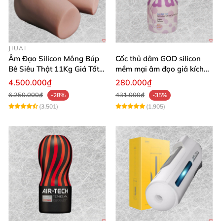
JIUAI
Âm Đạo Silicon Mông Búp
Cốc thủ dâm GOD silicon
Bê Siêu Thật 11Kg Giá Tốt
mềm mại âm đạo giả kích
Hàng Nhật
thích mạnh mẽ
4.500.000₫
280.000₫
6.250.000₫
431.000₫
-28%
-35%
(3,501)
(1,905)