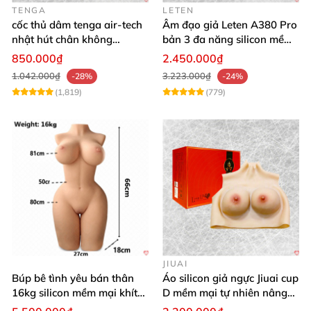
TENGA
LETEN
cốc thủ dâm tenga air-tech
Âm đạo giả Leten A380 Pro
nhật hút chân không
bản 3 đa năng silicon mềm
silicone cao cấp nam
mại
850.000₫
2.450.000₫
1.042.000₫
3.223.000₫
-28%
-24%
(1,819)
(779)
JIUAI
Búp bê tình yêu bán thân
Áo silicon giả ngực Jiuai cup
16kg silicon mềm mại khít
D mềm mại tự nhiên nâng
hồng
ngực