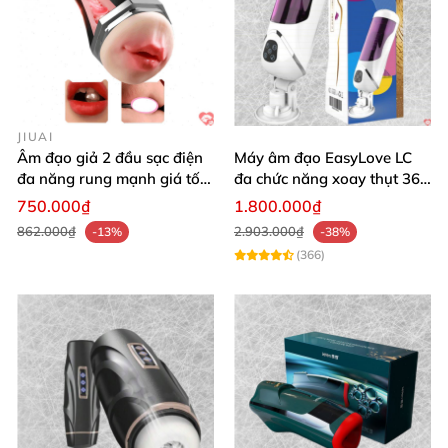
JIUAI
Âm đạo giả 2 đầu sạc điện
Máy âm đạo EasyLove LC
đa năng rung mạnh giá tốt
đa chức năng xoay thụt 360
Jiuai
độ sạc USB
750.000₫
1.800.000₫
862.000₫
2.903.000₫
-13%
-38%
(366)