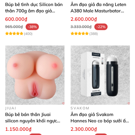
Búp bê tình dục Silicon bán
Âm đạo giả đa năng Leten
thân 700g âm đạo giả
A380 Male Masturbator
nguyên khối giống thật
Version 4
600.000₫
2.600.000₫
965.000₫
3.333.000₫
-38%
-22%
(400)
(388)
JIUAI
SVAKOM
Búp bê bán thân Jiuai
Âm đạo giả Svakom
silicon nguyên khối ngực
Hannes Neo co bóp sưởi ấm
âm đạo thật
app điều khiển tiện lợi
1.150.000₫
2.300.000₫