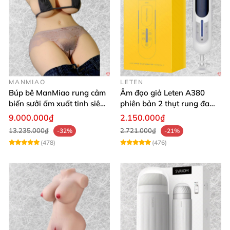
MANMIAO
LETEN
Búp bê ManMiao rung cảm
Âm đạo giả Leten A380
biến sưởi ấm xuất tinh siêu
phiên bản 2 thụt rung đa
thực trải nghiệm
chế độ, siêu mềm
9.000.000₫
2.150.000₫
13.235.000₫
2.721.000₫
-32%
-21%
(478)
(476)