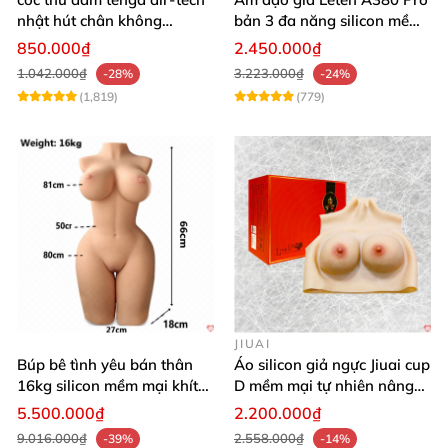
nhật hút chân không
bản 3 đa năng silicon mềm
silicone cao cấp nam
mại
850.000₫
2.450.000₫
1.042.000₫
3.223.000₫
-28%
-24%
(1,819)
(779)
JIUAI
Búp bê tình yêu bán thân
Áo silicon giả ngực Jiuai cup
16kg silicon mềm mại khít
D mềm mại tự nhiên nâng
hồng
ngực
5.500.000₫
2.200.000₫
9.016.000₫
2.558.000₫
-39%
-14%