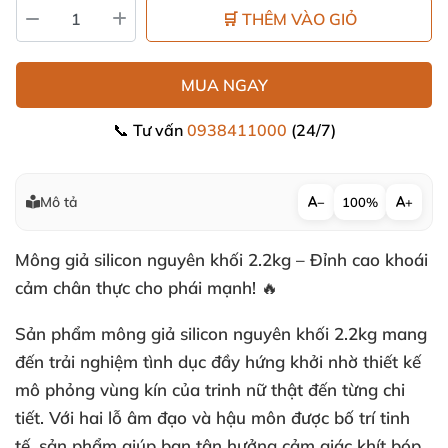
🛒 THÊM VÀO GIỎ
MUA NGAY
📞 Tư vấn
0938411000
(24/7)
Mô tả
−
100%
+
Mông giả silicon nguyên khối 2.2kg – Đỉnh cao khoái
cảm chân thực cho phái mạnh! 🔥
Sản phẩm mông giả silicon nguyên khối 2.2kg mang
đến trải nghiệm tình dục đầy hứng khởi nhờ thiết kế
mô phỏng vùng kín của trinh nữ thật đến từng chi
tiết. Với hai lỗ âm đạo và hậu môn được bố trí tinh
tế, sản phẩm giúp bạn tận hưởng cảm giác khít bóp