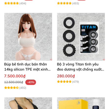
(494)
(493)
Búp bê tình dục bán thân
Bộ 3 vòng Titan tình yêu
14kg silicon TPE mặt xinh
đeo dương vật chống xuất
trắng hồng
tinh sớm chất liệu silicon y
7.500.000₫
280.000₫
tế
(479)
12.500.000₫
-40%
(492)