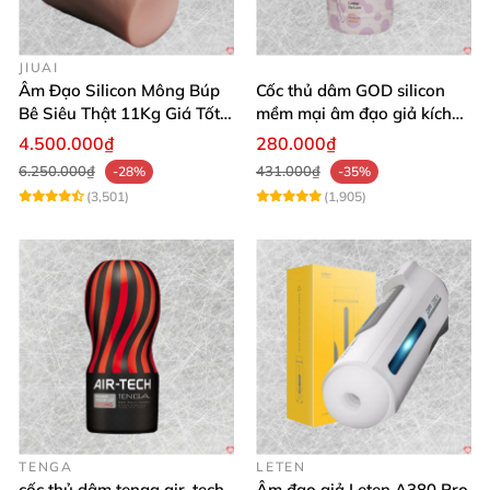
JIUAI
Âm Đạo Silicon Mông Búp
Cốc thủ dâm GOD silicon
Bê Siêu Thật 11Kg Giá Tốt
mềm mại âm đạo giả kích
Hàng Nhật
thích mạnh mẽ
4.500.000₫
280.000₫
6.250.000₫
431.000₫
-28%
-35%
(3,501)
(1,905)
TENGA
LETEN
cốc thủ dâm tenga air-tech
Âm đạo giả Leten A380 Pro