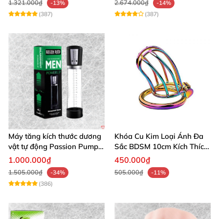
1.321.000₫
2.674.000₫
-13%
-14%
(387)
(387)
Máy tăng kích thước dương
Khóa Cu Kim Loại Ánh Đa
vật tự động Passion Pump
Sắc BDSM 10cm Kích Thích
sạc tiện lợi
Cao
1.000.000₫
450.000₫
1.505.000₫
505.000₫
-34%
-11%
(386)