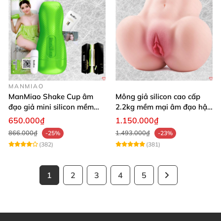
MANMIAO
ManMiao Shake Cup âm
Mông giả silicon cao cấp
đạo giả mini silicon mềm
2.2kg mềm mại âm đạo hậu
mại kích thích mạnh
môn khít
650.000₫
1.150.000₫
866.000₫
1.493.000₫
-25%
-23%
(382)
(381)
1
2
3
4
5