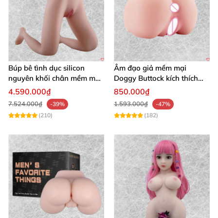
Búp bê tình dục silicon
Âm đạo giả mềm mại
nguyên khối chân mềm mại
Doggy Buttock kích thích
giá tốt
cực mạnh cho nam
4.590.000₫
850.000₫
7.524.000₫
1.593.000₫
-39%
-47%
(210)
(182)