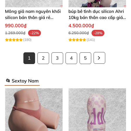
Mông giả nam nguyên khối
búp bê tình dục silicon Ahri
silicon bán thân giá rẻ
10kg bán thân cao cấp giá
sextoy nam
tốt
990.000₫
4.500.000₫
1.269.000₫
6.250.000₫
-22%
-28%
(180)
(141)
1
2
3
4
5
📂 Sextoy Nam