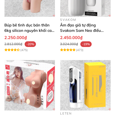
SVAKOM
Búp bê tình dục bán thân
Âm đạo giả tự động
6kg silicon nguyên khối cao
Svakom Sam Neo điều
cấp giá rẻ
khiển qua app webcam cao
2.250.000₫
2.450.000₫
cấp
2.812.000₫
3.024.000₫
-20%
-19%
(475)
(473)
LETEN