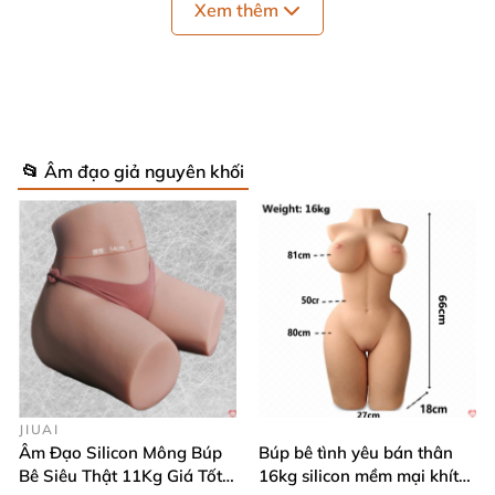
Xem thêm
📂 Âm đạo giả nguyên khối
Mông giả silicon cao cấp 2.2kg mềm mại âm đạo hậu môn khít
Các anh chàng sẽ có cơ hội trải nghiệm “đối tác”
JIUAI
hoàn hảo để dễ dàng lên đỉnh với cảm xúc chân
Âm Đạo Silicon Mông Búp
Búp bê tình yêu bán thân
thực, khác biệt hẳn so với đồ chơi thông thường. Đặc
Bê Siêu Thật 11Kg Giá Tốt
16kg silicon mềm mại khít