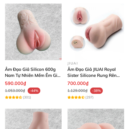
JIUAI
Âm Đạo Giả Silicon 600g
Âm Đạo Giả JIUAI Royal
Nam Tự Nhiên Mềm Êm Giá
Sister Silicone Rung Rên
Tốt
Thực Tế
590.000₫
700.000₫
1.053.000₫
1.129.000₫
-44%
-38%
(301)
(297)