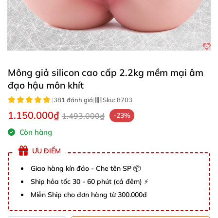
Mông giả silicon cao cấp 2.2kg mềm mại âm
đạo hậu môn khít
|
381 đánh giá
|
Sku:
8703
1.150.000₫
1.493.000₫
-23%
Còn hàng
ƯU ĐIỂM
Giao hàng kín đáo - Che tên SP 📦
Ship hỏa tốc 30 - 60 phút (cả đêm) ⚡
Miễn Ship cho đơn hàng từ 300.000đ