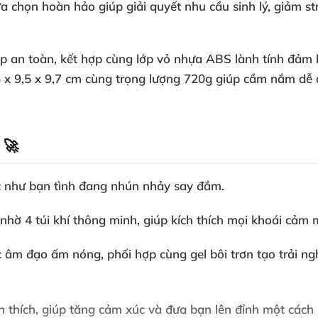
ựa chọn hoàn hảo giúp giải quyết nhu cầu sinh lý, giảm s
ấp an toàn, kết hợp cùng lớp vỏ nhựa ABS lành tính đảm 
4,5 x 9,5 x 9,7 cm cùng trọng lượng 720g giúp cầm nắm dễ
 🚀
c như bạn tình đang nhún nhảy say đắm.
nhờ 4 túi khí thông minh, giúp kích thích mọi khoái cảm m
 âm đạo ấm nóng, phối hợp cùng gel bôi trơn tạo trải ng
h thích, giúp tăng cảm xúc và đưa bạn lên đỉnh một cách 