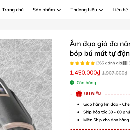
Trang chủ
Sản phẩm
Thương hiệu
Liên hệ
Âm đạo giả đa năn
bóp bú mút tự độ
|
365 đánh giá
|
S
1.450.000₫
1.907.000₫
Còn hàng
ƯU ĐIỂM
Giao hàng kín đáo - Che
Ship hỏa tốc 30 - 60 ph
Miễn Ship cho đơn hàng