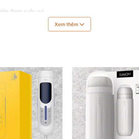
gián đoạn cuộc vui.
Xem thêm
m ✨
 giải tỏa nhu cầu sinh lý một cách an toàn mà còn hỗ trợ
ái mạnh, đặc biệt hữu ích cho những người độc thân, quý 