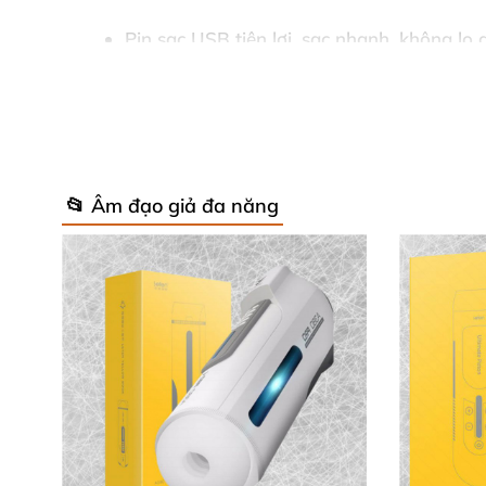
Pin sạc USB tiện lợi, sạc nhanh, không lo 
Lợi ích nổi bật khi sử dụng sản phẩ
Việc luyện tập với Doyola T380 không chỉ giúp
xuất tinh sớm. Đây là trợ thủ đắc lực cho ph
📂 Âm đạo giả đa năng
độ sau thời gian dài không gần gũi.