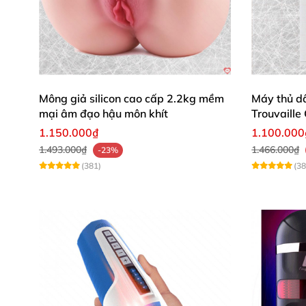
Kho sỉ Â
Kho sỉ Â
Mông giả silicon cao cấp 2.2kg mềm
Máy thủ d
mại âm đạo hậu môn khít
Trouvaill
Kho sỉ Â
1.150.000₫
1.100.000
1.493.000₫
1.466.000₫
-23%
Kho sỉ Â
(381)
(38
Phản hồi khách hàng thật sự từ ngườ
Nguyễn Văn Thanh: "Doyola T380 thật sự kh
thư giãn rất nhiều."
Lê Minh Tuấn: "Máy rất tiện lợi, dễ điều k