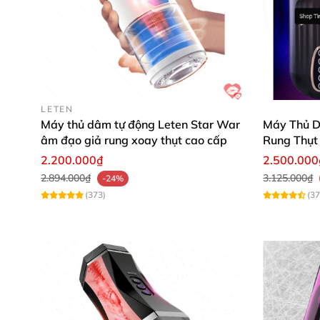
những lúc xa người yêu."
Trần Quốc Huy: "Sản phẩm thiết kế chắc ch
đồng tiền bát gạo."
LETEN
Máy thủ dâm tự động Leten Star War
Máy Thủ D
âm đạo giả rung xoay thụt cao cấp
Rung Thụt
2.200.000₫
2.500.000
2.894.000₫
3.125.000₫
-24%
(373)
(37
Đừng chần chừ! Hãy sở hữu ngay âm đạo giả 
qua. Mua hàng ngay hôm nay để khẳng định p