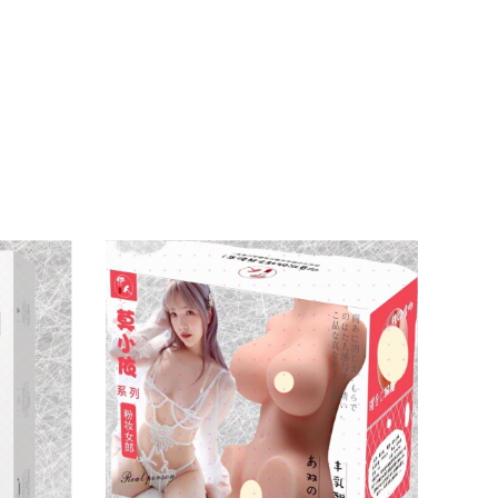
 cải thiện kích thước và khả năng kiểm soát
ông bận rộn hay những ai đang lấy lại phong