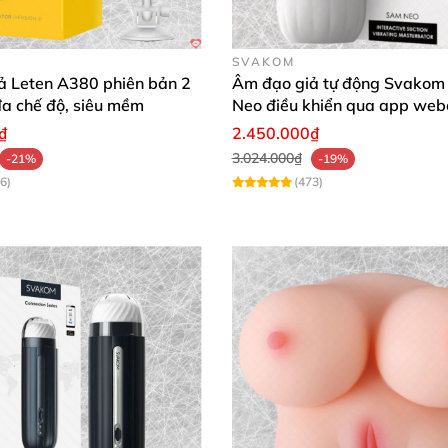
SVAKOM
ả Leten A380 phiên bản 2
Âm đạo giả tự động Svakom
đa chế độ, siêu mềm
Neo điều khiển qua app we
cấp
₫
2.450.000₫
3.024.000₫
-21%
-19%
6)
(473)