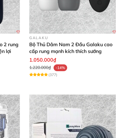
hính hãng
hính hãng
GALAKU
o 2 rung
Bộ Thủ Dâm Nam 2 Đầu Galaku cao
n lợi
cấp rung mạnh kích thích sướng
hính hãng
1.050.000₫
1.220.000₫
-14%
hính hãng
(377)
iệu silicon mềm mại, sưởi ấm vừa đủ, giúp tôi
chế độ bú mút làm tôi thích thú, hoàn hảo cho