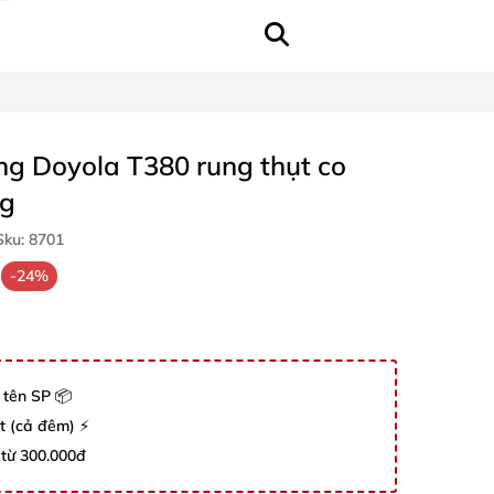
g Doyola T380 rung thụt co
ng
ku:
8701
-24%
 tên SP 📦
út (cả đêm) ⚡
 từ 300.000đ