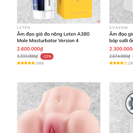
LETEN
SVAKOM
Âm đạo giả đa năng Leten A380
Âm đạo gi
Male Masturbator Version 4
bóp sưởi ấ
2.600.000₫
2.300.000
Kho sỉ Â
3.333.000₫
2.674.000₫
-22%
(388)
(38
Máy thủ dâm tự động Doyola với khả năng điề
liệt đam mê. Sử dụng kèm gel bôi trơn sẽ nân
Kho sỉ Â
Không chỉ vậy, chế độ âm thanh rên rỉ như th
đang ở bên người tình thật sự.