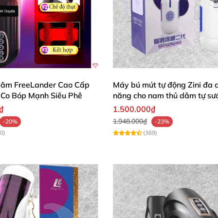
ắn, pin sạc nhanh cùng kích thước vừa tay cầm. Tôi giới
âm FreeLander Cao Cấp
Máy bú mút tự động Zini đa 
 Co Bóp Mạnh Siêu Phê
năng cho nam thủ dâm tự sư
cu giá rẻ
₫
1.500.000₫
1.948.000₫
-20%
-23%
0)
(369)
đa năng Doyola T380 để tận hưởng những phút giây thăn
hong độ và cuộc sống tình dục thăng hoa đỉnh cao! 🌟