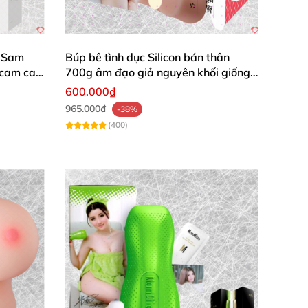
 Sam
Búp bê tình dục Silicon bán thân
bcam cao
700g âm đạo giả nguyên khối giống
thật
600.000₫
965.000₫
-38%
(400)