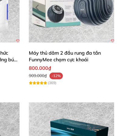
 thiệu cho nhiều bạn bè và ai cũng khen đáng
chức
Máy thủ dâm 2 đầu rung đa tần
ớng bú
FunnyMee chạm cực khoái
800.000₫
909.000₫
-12%
(369)
g hoa và trải nghiệm tuyệt vời không thể bỏ