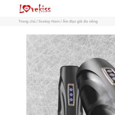
Trang chủ
/
Sextoy Nam
/
Âm đạo giả đa năng