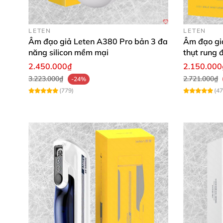
LETEN
LETEN
Âm đạo giả Leten A380 Pro bản 3 đa
Âm đạo gi
năng silicon mềm mại
thụt rung 
2.450.000₫
2.150.000
3.223.000₫
2.721.000₫
-24%
(779)
(47