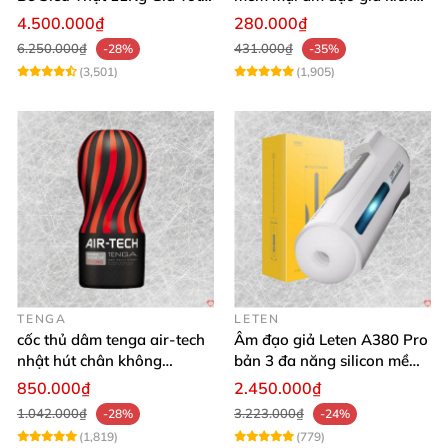
Hàng Nhật
thích mạnh mẽ
4.500.000₫
280.000₫
6.250.000₫
431.000₫
-28%
-35%
(3,501)
(1,905)
TENGA
LETEN
cốc thủ dâm tenga air-tech
Âm đạo giả Leten A380 Pro
nhật hút chân không
bản 3 đa năng silicon mềm
silicone cao cấp nam
mại
850.000₫
2.450.000₫
1.042.000₫
3.223.000₫
-28%
-24%
(1,819)
(779)