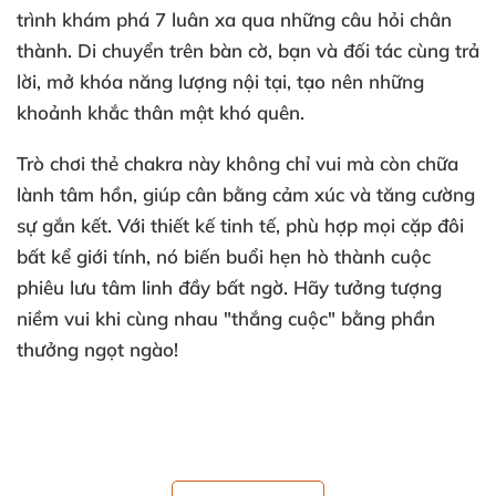
trình khám phá 7 luân xa qua
những câu hỏi chân
thành
. Di chuyển trên bàn cờ
, bạn
và đối tác cùng trả
lời
, mở khóa năng lượng nội tại
, tạo nên
những
khoảnh khắc thân mật khó quên
.
Trò chơi thẻ chakra này không chỉ vui
mà còn chữa
lành tâm hồn
, giúp cân bằng cảm xúc
và tăng cường
sự gắn kết
. Với thiết kế tinh tế
, phù hợp
mọi cặp đôi
bất kể giới tính
, nó biến buổi hẹn hò thành cuộc
phiêu lưu tâm linh đầy bất ngờ
. Hãy tưởng tượng
niềm vui khi cùng nhau "thắng cuộc" bằng phần
thưởng ngọt ngào!
Thông Số Nổi Bật Của Mind Body Soul