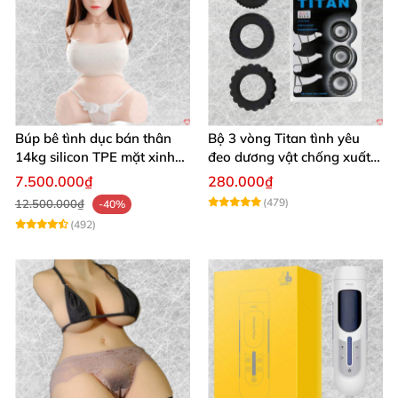
Búp bê tình dục bán thân
Bộ 3 vòng Titan tình yêu
14kg silicon TPE mặt xinh
đeo dương vật chống xuất
trắng hồng
tinh sớm chất liệu silicon y
7.500.000₫
280.000₫
tế
(479)
12.500.000₫
-40%
(492)