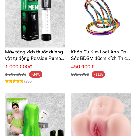
Máy tăng kích thước dương
Khóa Cu Kim Loại Ánh Đa
vật tự động Passion Pump
Sắc BDSM 10cm Kích Thích
sạc tiện lợi
Cao
1.000.000₫
450.000₫
1.505.000₫
505.000₫
-34%
-11%
(386)