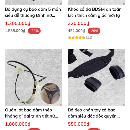
Bộ dụng cụ bạo dâm 5 món
Khóa cổ da BDSM an toàn
siêu dễ thương Đính nơ
kích thích cảm giác mới lạ
quyến rũ kích thích
1.200.000₫
320.000₫
1.538.000₫
451.000₫
-22%
-29%
(11)
Quần lót bạo dâm thép
Bộ đeo chân tay cổ bạo
không gỉ đai trinh tiết nữ
dâm siêu độc độc quyền
sexy kích thích
thoả mãn
1.800.000₫
550.000₫