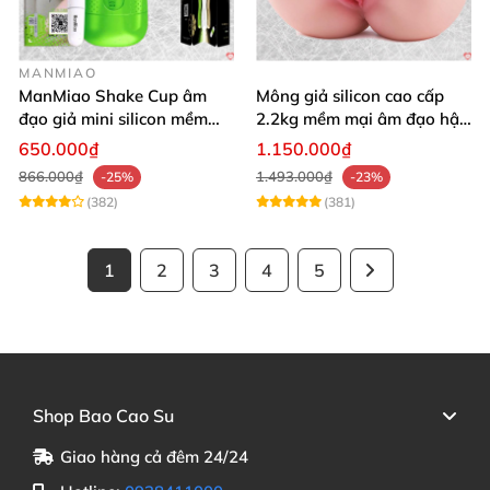
MANMIAO
ManMiao Shake Cup âm
Mông giả silicon cao cấp
đạo giả mini silicon mềm
2.2kg mềm mại âm đạo hậu
mại kích thích mạnh
môn khít
650.000₫
1.150.000₫
866.000₫
1.493.000₫
-25%
-23%
(382)
(381)
1
2
3
4
5
Shop Bao Cao Su
Giao hàng cả đêm 24/24