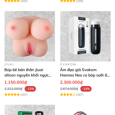
(400)
(388)
JIUAI
SVAKOM
Búp bê bán thân Jiuai
Âm đạo giả Svakom
silicon nguyên khối ngực
Hannes Neo co bóp sưởi ấm
âm đạo thật
app điều khiển tiện lợi
1.150.000₫
2.300.000₫
1.321.000₫
2.674.000₫
-13%
-14%
(387)
(387)