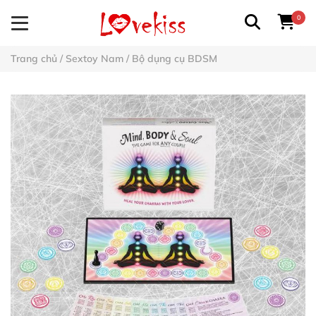
0
Trang chủ
/
Sextoy Nam
/
Bộ dụng cụ BDSM