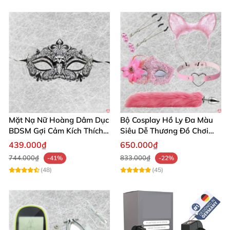
Mặt Nạ Nữ Hoàng Dâm Dục
Bộ Cosplay Hồ Ly Đa Màu
BDSM Gợi Cảm Kích Thích
Siêu Dễ Thương Đồ Chơi
Đam Mê Cuộc Yêu
BDSM Hot
439.000₫
650.000₫
744.000₫
833.000₫
-41%
-22%
(48)
(45)