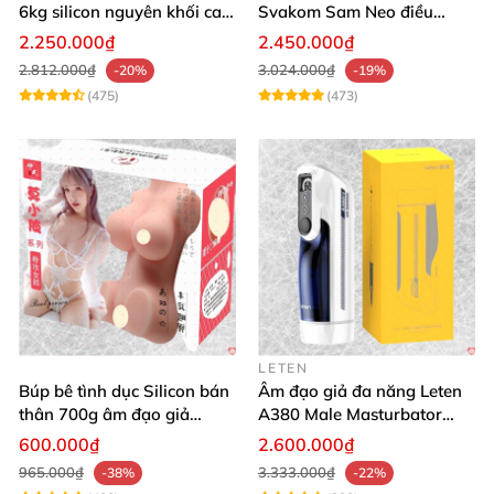
6kg silicon nguyên khối cao
Svakom Sam Neo điều
cấp giá rẻ
khiển qua app webcam cao
2.250.000₫
2.450.000₫
cấp
2.812.000₫
3.024.000₫
-20%
-19%
(475)
(473)
LETEN
Búp bê tình dục Silicon bán
Âm đạo giả đa năng Leten
thân 700g âm đạo giả
A380 Male Masturbator
nguyên khối giống thật
Version 4
600.000₫
2.600.000₫
965.000₫
3.333.000₫
-38%
-22%