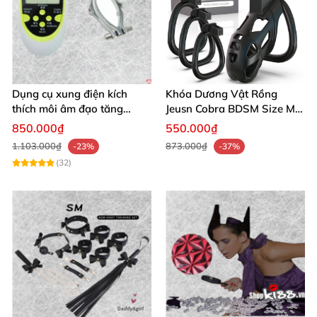
Dụng cụ xung điện kích
Khóa Dương Vật Rồng
thích môi âm đạo tăng
Jeusn Cobra BDSM Size M
khoái cảm an toàn
Cao Cấp
850.000₫
550.000₫
1.103.000₫
873.000₫
-23%
-37%
(32)