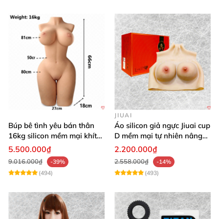
JIUAI
Búp bê tình yêu bán thân
Áo silicon giả ngực Jiuai cup
16kg silicon mềm mại khít
D mềm mại tự nhiên nâng
hồng
ngực
5.500.000₫
2.200.000₫
9.016.000₫
2.558.000₫
-39%
-14%
(494)
(493)