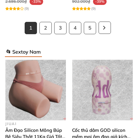
2.686.000₫
902.000₫
-33%
-39%
(9)
(9)
1
2
3
4
5
📂 Sextoy Nam
JIUAI
Âm Đạo Silicon Mông Búp
Cốc thủ dâm GOD silicon
Bê Siêu Thật 11Kg Giá Tốt
mềm mại âm đạo giả kích