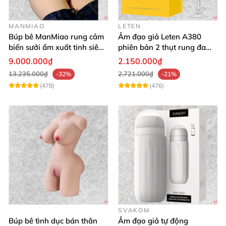
MANMIAO
LETEN
Búp bê ManMiao rung cảm
Âm đạo giả Leten A380
biến sưởi ấm xuất tinh siêu
phiên bản 2 thụt rung đa
thực trải nghiệm
chế độ, siêu mềm
9.000.000₫
2.150.000₫
13.235.000₫
2.721.000₫
-32%
-21%
(478)
(476)
SVAKOM
Búp bê tình dục bán thân
Âm đạo giả tự động