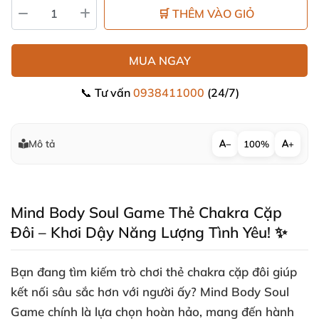
🛒 THÊM VÀO GIỎ
MUA NGAY
📞 Tư vấn
0938411000
(24/7)
Mô tả
−
100%
+
Mind Body Soul Game Thẻ Chakra Cặp
Đôi – Khơi Dậy Năng Lượng Tình Yêu! ✨
Bạn đang tìm kiếm trò chơi thẻ chakra cặp đôi giúp
kết nối sâu sắc hơn
với người ấy
?
Mind Body Soul
Game
chính là lựa chọn hoàn hảo
, mang đến hành