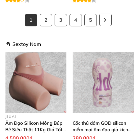
(9)
(9)
1
2
3
4
5
📂 Sextoy Nam
JIUAI
Âm Đạo Silicon Mông Búp
Cốc thủ dâm GOD silicon
Bê Siêu Thật 11Kg Giá Tốt
mềm mại âm đạo giả kích
Hàng Nhật
thích mạnh mẽ
4.500.000₫
280.000₫