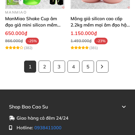
MANMIAO
ManMiao Shake Cup âm
Mông giả silicon cao cấp
đạo giả mini silicon mềm
2.2kg mềm mại âm đạo hậu
mại kích thích mạnh
môn khít
650.000₫
1.150.000₫
866.000₫
1.493.000₫
-25%
-23%
(382)
(381)
1
2
3
4
5
Shop Bao Cao Su
Giao hàng cả đêm 24/24
Hotline:
0938411000