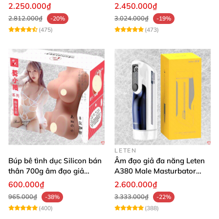
cấp giá rẻ
khiển qua app webcam cao
2.250.000₫
2.450.000₫
cấp
2.812.000₫
3.024.000₫
-20%
-19%
(475)
(473)
LETEN
Búp bê tình dục Silicon bán
Âm đạo giả đa năng Leten
thân 700g âm đạo giả
A380 Male Masturbator
nguyên khối giống thật
Version 4
600.000₫
2.600.000₫
965.000₫
3.333.000₫
-38%
-22%
(400)
(388)