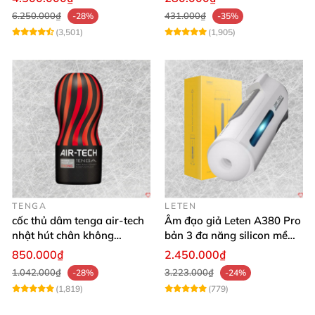
6.250.000₫
431.000₫
-28%
-35%
(3,501)
(1,905)
TENGA
LETEN
cốc thủ dâm tenga air-tech
Âm đạo giả Leten A380 Pro
nhật hút chân không
bản 3 đa năng silicon mềm
silicone cao cấp nam
mại
850.000₫
2.450.000₫
1.042.000₫
3.223.000₫
-28%
-24%
(1,819)
(779)