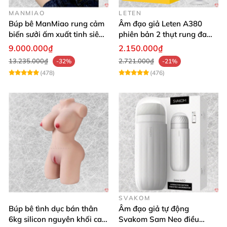
MANMIAO
LETEN
Búp bê ManMiao rung cảm
Âm đạo giả Leten A380
biến sưởi ấm xuất tinh siêu
phiên bản 2 thụt rung đa
thực trải nghiệm
chế độ, siêu mềm
9.000.000₫
2.150.000₫
13.235.000₫
2.721.000₫
-32%
-21%
(478)
(476)
SVAKOM
Búp bê tình dục bán thân
Âm đạo giả tự động
6kg silicon nguyên khối cao
Svakom Sam Neo điều