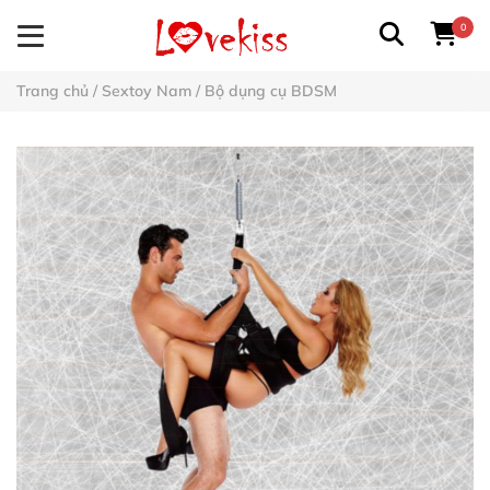
0
Trang chủ
/
Sextoy Nam
/
Bộ dụng cụ BDSM