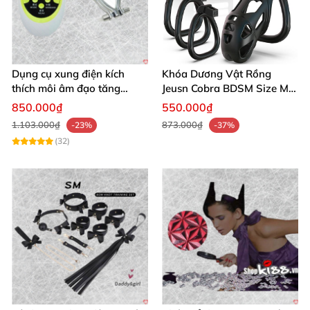
Dụng cụ xung điện kích
Khóa Dương Vật Rồng
thích môi âm đạo tăng
Jeusn Cobra BDSM Size M
khoái cảm an toàn
Cao Cấp
850.000₫
550.000₫
1.103.000₫
873.000₫
-23%
-37%
(32)