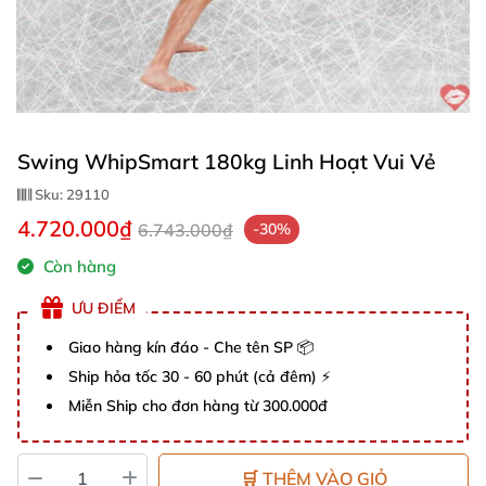
Swing WhipSmart 180kg Linh Hoạt Vui Vẻ
Sku:
29110
4.720.000₫
6.743.000₫
-30%
Còn hàng
ƯU ĐIỂM
Giao hàng kín đáo - Che tên SP 📦
Ship hỏa tốc 30 - 60 phút (cả đêm) ⚡
Miễn Ship cho đơn hàng từ 300.000đ
🛒 THÊM VÀO GIỎ