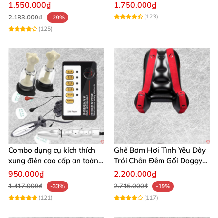
đắm say, hỗ trợ tối ưu
Cuộc yêu thăng hoa, nhanh
1.550.000₫
1.750.000₫
chóng mua
(123)
2.183.000₫
-29%
(125)
Combo dụng cụ kích thích
Ghế Bơm Hơi Tình Yêu Dây
xung điện cao cấp an toàn
Trói Chân Đệm Gối Doggy
cho người lớn
Nằm Sấp Kích Thích
950.000₫
2.200.000₫
1.417.000₫
2.716.000₫
-33%
-19%
(121)
(117)