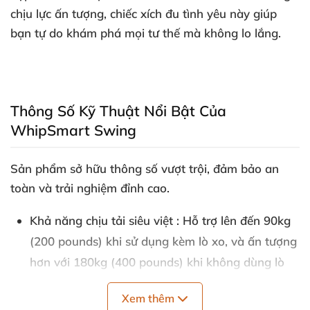
chịu lực ấn tượng
, chiếc xích đu tình yêu này giúp
bạn tự do khám phá
mọi tư thế
mà không lo lắng.
Thông Số Kỹ Thuật Nổi Bật Của
WhipSmart Swing
Sản phẩm sở hữu thông số vượt trội
, đảm bảo an
toàn
và trải nghiệm đỉnh cao.
Khả năng chịu tải siêu việt
: Hỗ trợ
lên đến 90kg
(200 pounds) khi sử dụng kèm lò xo
,
và ấn tượng
hơn
với 180kg (400 pounds) khi không dùng lò
xo
. Hoàn hảo cho
mọi cặp đôi
mong muốn sự
Xem thêm
chắc chắn
tuyệt đối.