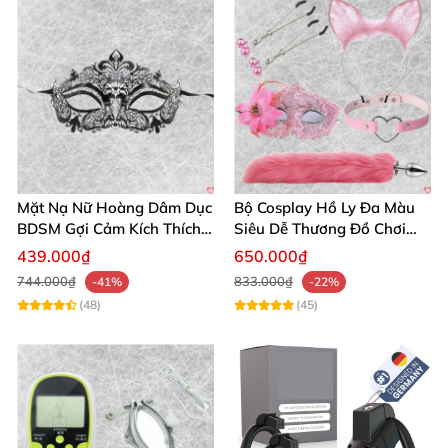
Mặt Nạ Nữ Hoàng Dâm Dục
Bộ Cosplay Hồ Ly Đa Màu
BDSM Gợi Cảm Kích Thích
Siêu Dễ Thương Đồ Chơi
Đam Mê Cuộc Yêu
BDSM Hot
439.000₫
650.000₫
744.000₫
833.000₫
-41%
-22%
(48)
(45)