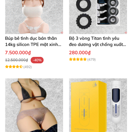
Búp bê tình dục bán thân
Bộ 3 vòng Titan tình yêu
14kg silicon TPE mặt xinh
đeo dương vật chống xuất
trắng hồng
tinh sớm chất liệu silicon y
7.500.000₫
280.000₫
tế
(479)
12.500.000₫
-40%
(492)