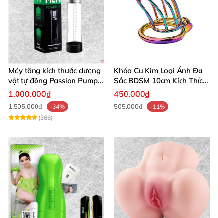
Máy tăng kích thước dương
Khóa Cu Kim Loại Ánh Đa
vật tự động Passion Pump
Sắc BDSM 10cm Kích Thích
sạc tiện lợi
Cao
1.000.000₫
450.000₫
1.505.000₫
505.000₫
-34%
-11%
(386)