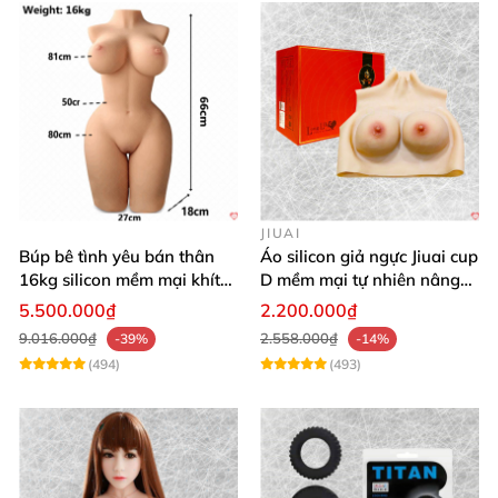
JIUAI
Búp bê tình yêu bán thân
Áo silicon giả ngực Jiuai cup
16kg silicon mềm mại khít
D mềm mại tự nhiên nâng
hồng
ngực
5.500.000₫
2.200.000₫
9.016.000₫
2.558.000₫
-39%
-14%
(494)
(493)