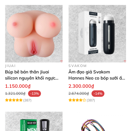
JIUAI
SVAKOM
Búp bê bán thân Jiuai
Âm đạo giả Svakom
silicon nguyên khối ngực
Hannes Neo co bóp sưởi ấm
âm đạo thật
app điều khiển tiện lợi
1.150.000₫
2.300.000₫
1.321.000₫
2.674.000₫
-13%
-14%
(387)
(387)