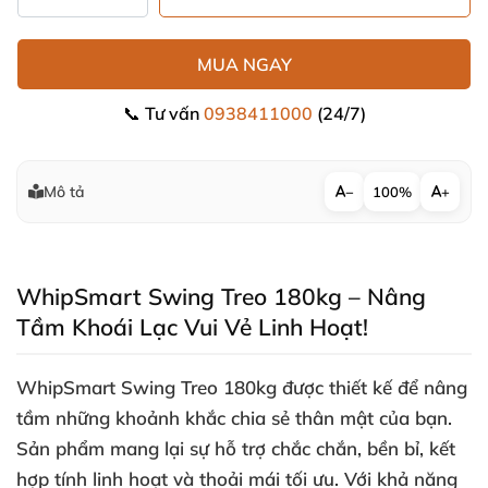
MUA NGAY
📞 Tư vấn
0938411000
(24/7)
Mô tả
−
100%
+
WhipSmart Swing Treo 180kg – Nâng
Tầm Khoái Lạc Vui Vẻ Linh Hoạt!
WhipSmart Swing Treo 180kg
được thiết kế
để nâng
tầm
những khoảnh khắc chia sẻ thân mật
của bạn
.
Sản phẩm mang lại sự hỗ trợ chắc chắn
, bền bỉ
, kết
hợp tính linh hoạt
và thoải mái tối ưu
. Với khả năng