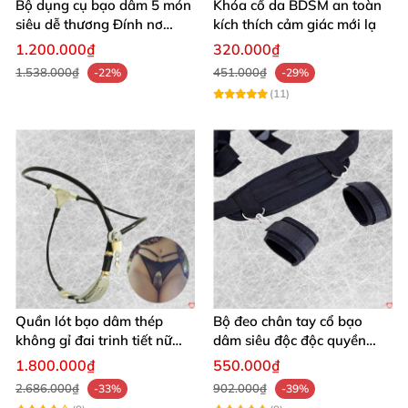
Bộ dụng cụ bạo dâm 5 món
Khóa cổ da BDSM an toàn
siêu dễ thương Đính nơ
kích thích cảm giác mới lạ
quyến rũ kích thích
1.200.000₫
320.000₫
1.538.000₫
451.000₫
-22%
-29%
(11)
Quần lót bạo dâm thép
Bộ đeo chân tay cổ bạo
không gỉ đai trinh tiết nữ
dâm siêu độc độc quyền
sexy kích thích
thoả mãn
1.800.000₫
550.000₫
2.686.000₫
902.000₫
-33%
-39%