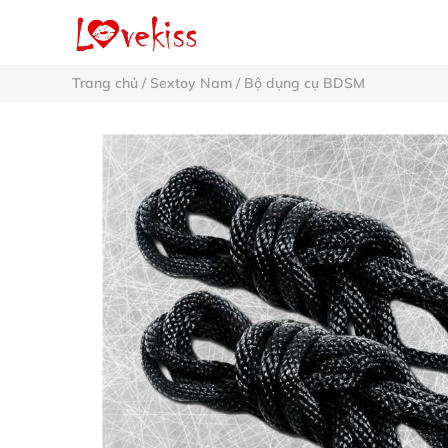
Trang chủ
/
Sextoy Nam
/
Bộ dụng cụ BDSM