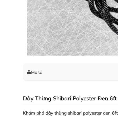
Mô tả
Dây Thừng Shibari Polyester Đen 6f
Khám phá
dây thừng shibari polyester đen 6f