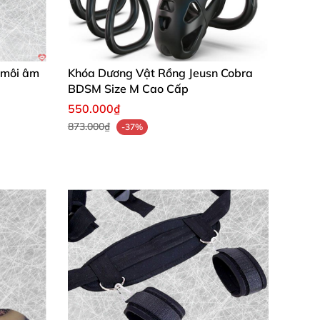
h môi âm
Khóa Dương Vật Rồng Jeusn Cobra
BDSM Size M Cao Cấp
550.000₫
873.000₫
-37%