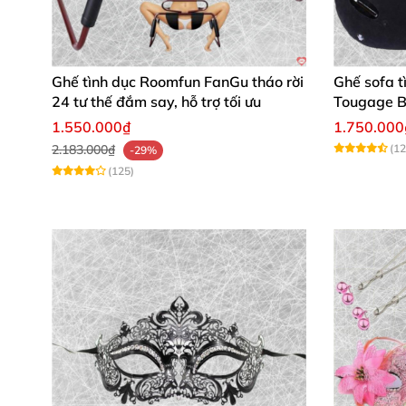
Ghế tình dục Roomfun FanGu tháo rời
Ghế sofa t
24 tư thế đắm say, hỗ trợ tối ưu
Tougage B
hoa, nhan
1.550.000₫
1.750.000
2.183.000₫
(12
-29%
(125)