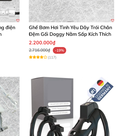
ng điện
Ghế Bơm Hơi Tình Yêu Dây Trói Chân
n
Đệm Gối Doggy Nằm Sấp Kích Thích
2.200.000₫
2.716.000₫
-19%
(117)