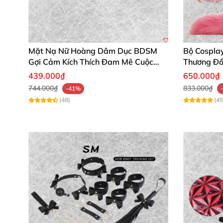
Mặt Nạ Nữ Hoàng Dâm Dục BDSM
Bộ Cospla
Gợi Cảm Kích Thích Đam Mê Cuộc
Thương Đồ
Yêu
439.000₫
650.000₫
744.000₫
833.000₫
-41%
(48)
(45