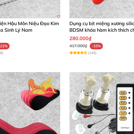
iện Hậu Môn Niệu Đạo Kim
Dụng cụ bịt miệng xương sili
Xa Sinh Lý Nam
BDSM khóa hàm kích thích c
280.000₫
417.000₫
-22%
-33%
8)
(145)