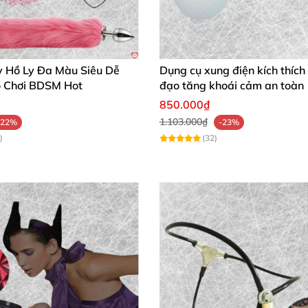
y Hồ Ly Đa Màu Siêu Dễ
Dụng cụ xung điện kích thíc
 Chơi BDSM Hot
đạo tăng khoái cảm an toàn
850.000₫
1.103.000₫
-22%
-23%
)
(32)