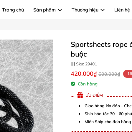
Trang chủ
Sản phẩm
Thương hiệu
Liên hệ
Sportsheets rope 
buộc
Sku:
29401
420.000₫
500.000₫
-1
Còn hàng
ƯU ĐIỂM
Giao hàng kín đáo - Che
Ship hỏa tốc 30 - 60 ph
Miễn Ship cho đơn hàng