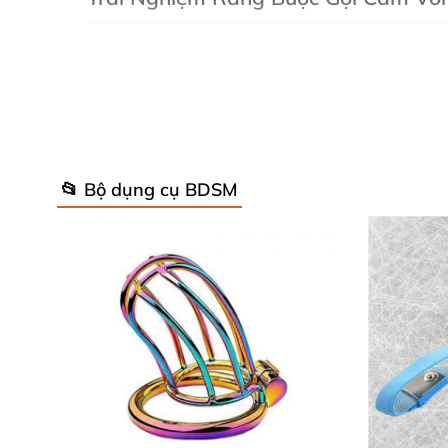
Hãy hình dung sợi dây đen mượt lướt nhẹ trê
cho trò chơi bondage mà còn khơi dậy sự gần 
thành hành trình đam mê bất tận.
Chất liệu polyester chống trượt hiệu quả, gi
tuyệt đối, không hề rát da.
Dây thừng polyeste
📂 Bộ dụng cụ BDSM
Lý Do Nên Sở Hữu Dây Thừng Bonda
An toàn ưu tiên
: Polyester dịu nhẹ, không gây
Thiết kế đẳng cấp
: Màu đen quyến rũ, dài chu
Dễ dàng bảo quản
: Rửa nước ấm, khô nhanh c
Kết hợp thẩm mỹ tinh tế và chức năng vượt b