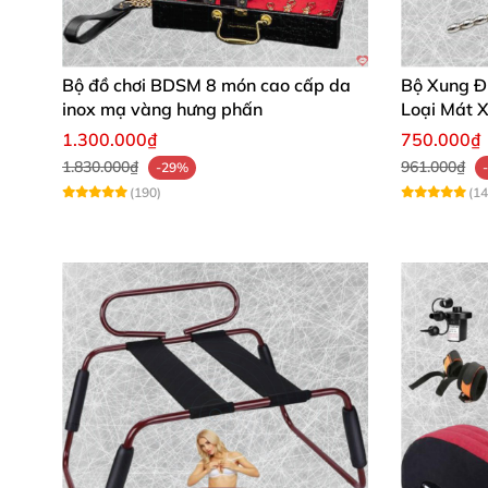
Bộ đồ chơi BDSM 8 món cao cấp da
Bộ Xung Đ
inox mạ vàng hưng phấn
Loại Mát 
1.300.000₫
750.000₫
1.830.000₫
961.000₫
-29%
(190)
(14