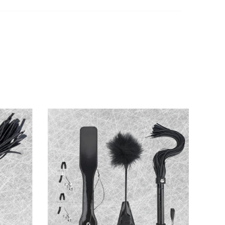
.
Dây shibari 6ft Sportsheets
không chỉ dành
ọi nút thắt trở nên đơn giản, biến đêm hẹn
e Nhật Bản
, bạn sẽ tận hưởng sự thoải mái
 bộ sưu tập đồ chơi người lớn của bạn. Nó