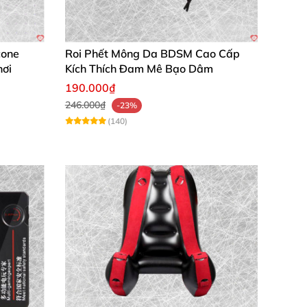
cone
Roi Phết Mông Da BDSM Cao Cấp
hơi
Kích Thích Đam Mê Bạo Dâm
190.000₫
246.000₫
-23%
(140)