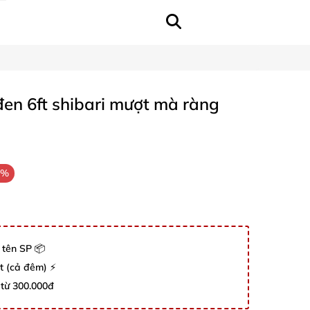
đen 6ft shibari mượt mà ràng
6%
 tên SP 📦
út (cả đêm) ⚡
 từ 300.000đ