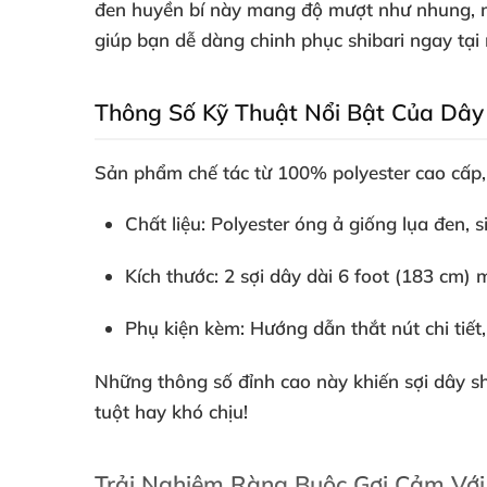
đen huyền bí này mang độ mượt như nhung, ma
giúp bạn dễ dàng chinh phục shibari ngay tại 
Thông Số Kỹ Thuật Nổi Bật Của Dây
Sản phẩm chế tác từ
100% polyester cao cấp
Chất liệu
: Polyester óng ả giống lụa đen,
Kích thước
: 2 sợi dây dài
6 foot (183 cm)
m
Phụ kiện kèm
: Hướng dẫn thắt nút chi tiết
Những thông số đỉnh cao này khiến
sợi dây sh
tuột hay khó chịu!
Trải Nghiệm Ràng Buộc Gợi Cảm Với