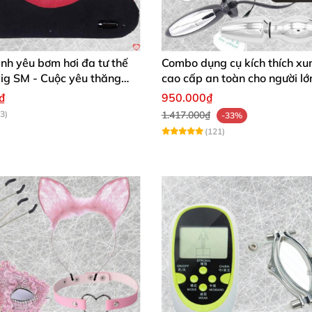
ình yêu bơm hơi đa tư thế
Combo dụng cụ kích thích xu
ig SM - Cuộc yêu thăng
cao cấp an toàn cho người lớ
h chóng mua
₫
950.000₫
3)
1.417.000₫
-33%
(121)