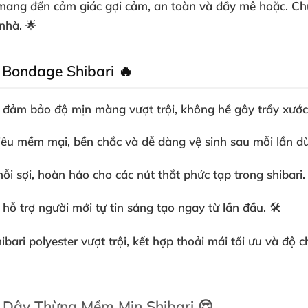
ng đến cảm giác gợi cảm, an toàn và đầy mê hoặc. Chún
nhà. 🌟
 Bondage Shibari 🔥
, đảm bảo độ mịn màng vượt trội, không hề gây trầy xướ
 siêu mềm mại, bền chắc và dễ dàng vệ sinh sau mỗi lần d
ỗi sợi, hoàn hảo cho các nút thắt phức tạp trong shibari.
, hỗ trợ người mới tự tin sáng tạo ngay từ lần đầu. 🛠️
ibari polyester
vượt trội, kết hợp thoải mái tối ưu và độ 
 Dây Thừng Mềm Mịn Shibari 😍