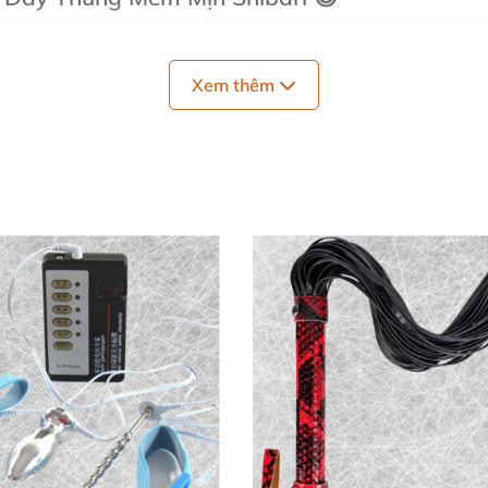
n da, vẽ nên những đường nét nghệ thuật đầy khiêu khích
Xem thêm
gũi, tin cậy giữa các cặp đôi. Hướng dẫn kèm theo giúp m
ữ form chắc chắn suốt buổi. Dù newbie hay cao thủ
bondag
r shibari
chính là chìa khóa nâng tầm khoái lạc! ✨
ge Sportsheets Ngay 🌟
 kích ứng, dễ tháo khẩn cấp chỉ trong tích tắc.
ẩn 183 cm – phù hợp mọi tư thế shibari phức tạp.
hóng, luôn sẵn sàng cho lần chơi tiếp theo.
ậc,
sợi dây bondage shibari
xứng đáng là "ngôi sao" trong