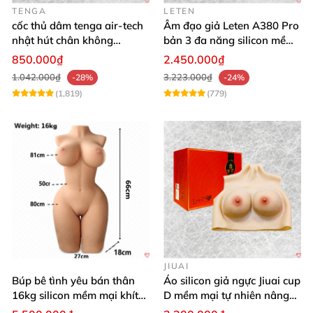
TENGA
LETEN
cốc thủ dâm tenga air-tech
Âm đạo giả Leten A380 Pro
nhật hút chân không
bản 3 đa năng silicon mềm
silicone cao cấp nam
mại
850.000₫
2.450.000₫
1.042.000₫
3.223.000₫
-28%
-24%
(1,819)
(779)
JIUAI
Búp bê tình yêu bán thân
Áo silicon giả ngực Jiuai cup
16kg silicon mềm mại khít
D mềm mại tự nhiên nâng
hồng
ngực