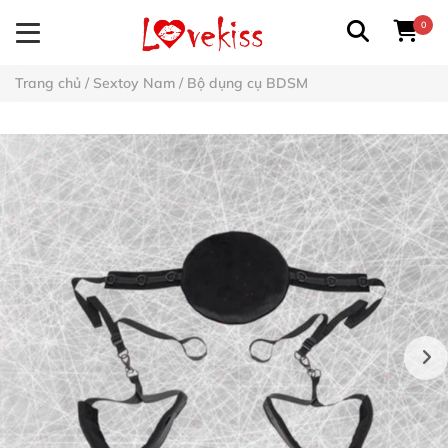
0
Trang chủ
/
Sextoy Nam
/
Bộ dụng cụ BDSM