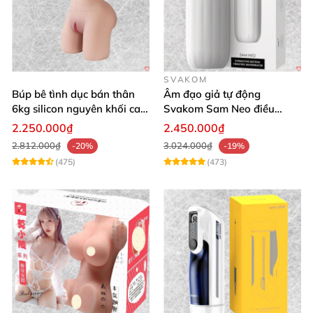
SVAKOM
Búp bê tình dục bán thân
Âm đạo giả tự động
6kg silicon nguyên khối cao
Svakom Sam Neo điều
cấp giá rẻ
khiển qua app webcam cao
2.250.000₫
2.450.000₫
cấp
2.812.000₫
3.024.000₫
-20%
-19%
(475)
(473)