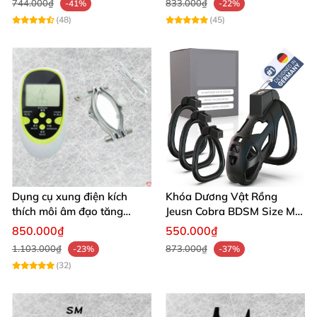
744.000₫
833.000₫
-41%
-22%
(48)
(45)
Dụng cụ xung điện kích
Khóa Dương Vật Rồng
thích môi âm đạo tăng
Jeusn Cobra BDSM Size M
khoái cảm an toàn
Cao Cấp
850.000₫
550.000₫
1.103.000₫
873.000₫
-23%
-37%
(32)