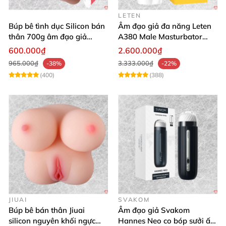
LETEN
Búp bê tình dục Silicon bán
Âm đạo giả đa năng Leten
thân 700g âm đạo giả
A380 Male Masturbator
nguyên khối giống thật
Version 4
600.000₫
2.600.000₫
965.000₫
3.333.000₫
-38%
-22%
(400)
(388)
JIUAI
SVAKOM
Búp bê bán thân Jiuai
Âm đạo giả Svakom
silicon nguyên khối ngực
Hannes Neo co bóp sưởi ấm