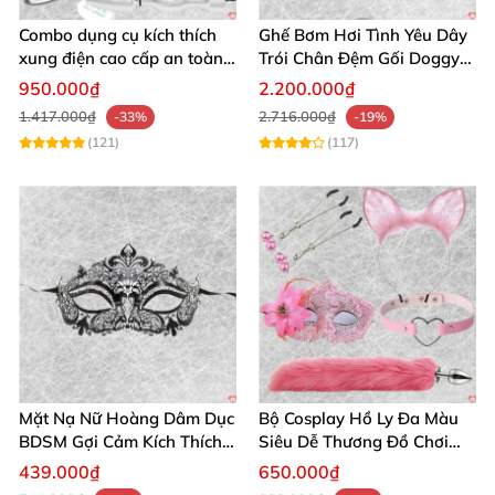
Combo dụng cụ kích thích
Ghế Bơm Hơi Tình Yêu Dây
Bạn muốn nội dung này theo phong cách formal hay
xung điện cao cấp an toàn
Trói Chân Đệm Gối Doggy
thân mật hơn? Bạn có muốn tôi thêm khuynh hướng
cho người lớn
Nằm Sấp Kích Thích
950.000₫
2.200.000₫
từ khóa cụ thể nào không?
1.417.000₫
2.716.000₫
-33%
-19%
(121)
(117)
Mặt Nạ Nữ Hoàng Dâm Dục
Bộ Cosplay Hồ Ly Đa Màu
BDSM Gợi Cảm Kích Thích
Siêu Dễ Thương Đồ Chơi
Đam Mê Cuộc Yêu
BDSM Hot
439.000₫
650.000₫