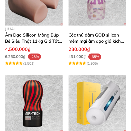
JIUAI
Âm Đạo Silicon Mông Búp
Cốc thủ dâm GOD silicon
Bê Siêu Thật 11Kg Giá Tốt
mềm mại âm đạo giả kích
Hàng Nhật
thích mạnh mẽ
4.500.000₫
280.000₫
6.250.000₫
431.000₫
-28%
-35%
(3,501)
(1,905)