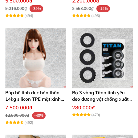
5.500.000₫
2.200.000₫
9.016.000₫
2.558.000₫
-39%
-14%
(494)
(493)
Búp bê tình dục bán thân
Bộ 3 vòng Titan tình yêu
14kg silicon TPE mặt xinh
đeo dương vật chống xuất
trắng hồng
tinh sớm chất liệu silicon y
7.500.000₫
280.000₫
tế
(479)
12.500.000₫
-40%
(492)