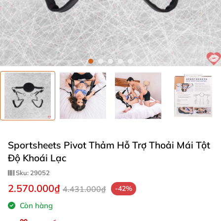
Sportsheets Pivot Thảm Hỗ Trợ Thoải Mái Tột
Độ Khoái Lạc
Sku:
29052
2.570.000₫
4.431.000₫
-42%
Còn hàng