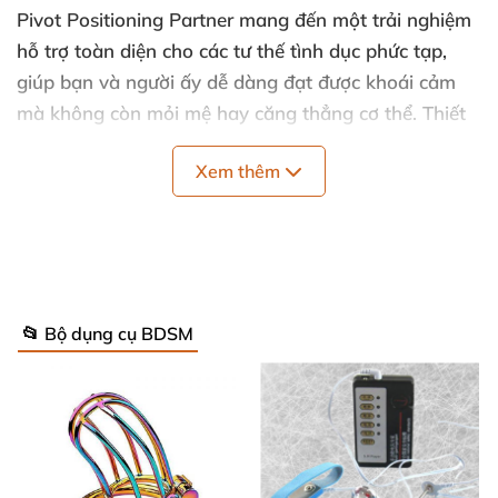
Pivot Positioning Partner mang đến một trải nghiệm
hỗ trợ toàn diện cho các tư thế tình dục phức tạp,
giúp bạn và người ấy dễ dàng đạt được khoái cảm
mà không còn mỏi mệ hay căng thẳng cơ thể. Thiết
kế thông minh giữ đùi và mắt cá ở vị trí nâng cao,
Xem thêm
mở ra vô vàn tư thế sáng tạo và thoải mái khi duy trì
trong thời gian dài. Đây là bước cải tiến vượt trội so
với các mẫu thảm hỗ trợ truyền thống.
Thông số kỹ thuật nổi bật
Gối lót lưng mở rộng và êm ái: Phân tán lực lên toàn
📂 Bộ dụng cụ BDSM
bộ khu vực lưng, giảm áp lực từ dây mỏng và mang
lại cảm giác êm ái suốt thời gian sử dụng.
Dây đai đùi và mắt cá: Hai dây đai đùi và hai dây đai
mắt cá được thiết kế để điều chỉnh góc độ một cách
chính xác theo nhu cầu sử dụng, mang lại sự linh