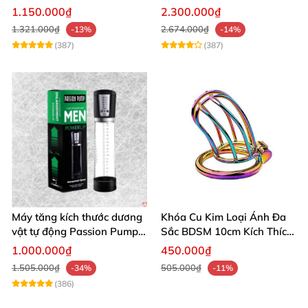
âm đạo thật
app điều khiển tiện lợi
1.150.000₫
2.300.000₫
1.321.000₫
2.674.000₫
-13%
-14%
(387)
(387)
Máy tăng kích thước dương
Khóa Cu Kim Loại Ánh Đa
vật tự động Passion Pump
Sắc BDSM 10cm Kích Thích
sạc tiện lợi
Cao
1.000.000₫
450.000₫
1.505.000₫
505.000₫
-34%
-11%
(386)