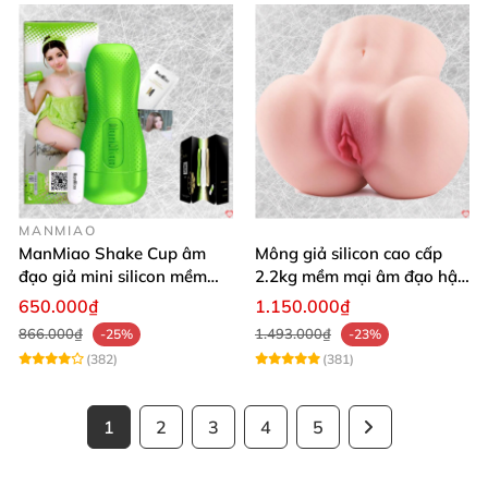
MANMIAO
ManMiao Shake Cup âm
Mông giả silicon cao cấp
đạo giả mini silicon mềm
2.2kg mềm mại âm đạo hậu
mại kích thích mạnh
môn khít
650.000₫
1.150.000₫
866.000₫
1.493.000₫
-25%
-23%
(382)
(381)
1
2
3
4
5