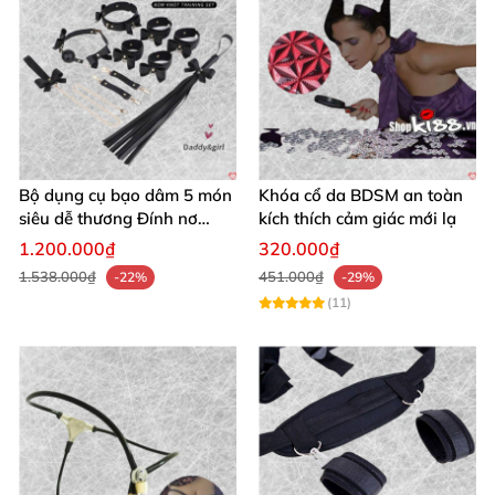
Bộ dụng cụ bạo dâm 5 món
Khóa cổ da BDSM an toàn
siêu dễ thương Đính nơ
kích thích cảm giác mới lạ
quyến rũ kích thích
1.200.000₫
320.000₫
1.538.000₫
451.000₫
-22%
-29%
(11)