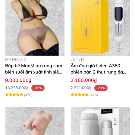
MANMIAO
LETEN
Búp bê ManMiao rung cảm
Âm đạo giả Leten A380
biến sưởi ấm xuất tinh siêu
phiên bản 2 thụt rung đa
thực trải nghiệm
chế độ, siêu mềm
9.000.000₫
2.150.000₫
13.235.000₫
2.721.000₫
-32%
-21%
(478)
(476)