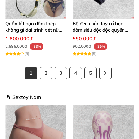
Quần lót bạo dâm thép
Bộ đeo chân tay cổ bạo
không gỉ đai trinh tiết nữ
dâm siêu độc độc quyền
sexy kích thích
thoả mãn
1.800.000₫
550.000₫
2.686.000₫
902.000₫
-33%
-39%
(9)
(9)
1
2
3
4
5
📂 Sextoy Nam