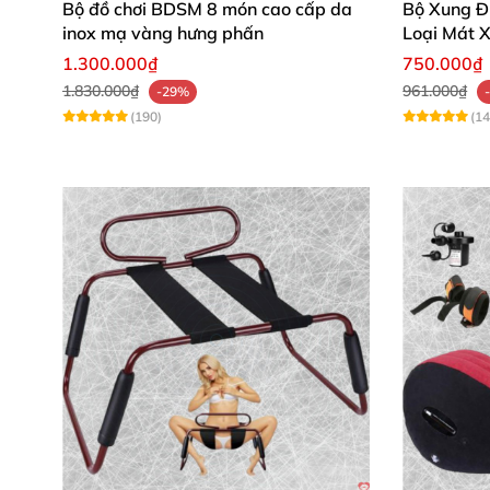
Bộ đồ chơi BDSM 8 món cao cấp da
Bộ Xung Đ
inox mạ vàng hưng phấn
Loại Mát 
1.300.000₫
750.000₫
1.830.000₫
961.000₫
-29%
(190)
(14