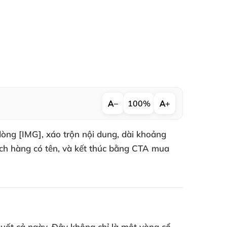
−
100%
+
dòng [IMG], xáo trộn nội dung, dài khoảng
ách hàng có tên, và kết thúc bằng CTA mua
suốt cả ngày. Đây không chỉ là một vòng cổ