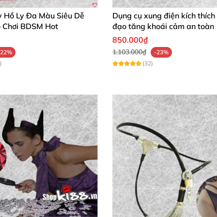
y Hồ Ly Đa Màu Siêu Dễ
Dụng cụ xung điện kích thíc
 Chơi BDSM Hot
đạo tăng khoái cảm an toàn
850.000₫
1.103.000₫
-22%
-23%
)
(32)