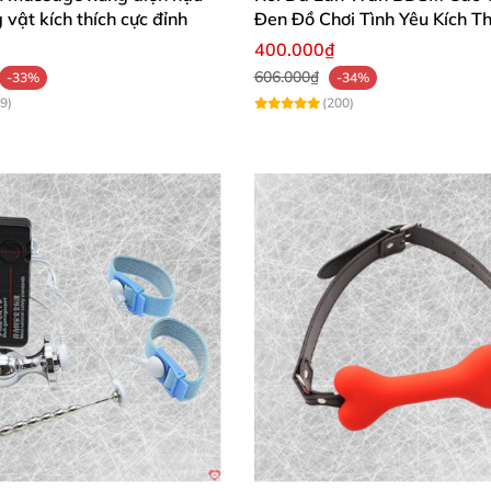
vật kích thích cực đỉnh
Đen Đồ Chơi Tình Yêu Kích Th
un trắng để làm nổi bật chi tiết đen vàng.
400.000₫
606.000₫
-33%
-34%
mang lại cảm giác tự tin và thanh lịch.
9)
(200)
ầm phong cách của bạn và trải nghiệm sự tiện nghi vượt 
2/H3 nữa hoặc điều chỉnh phong cách (nóng bỏng, tối gi