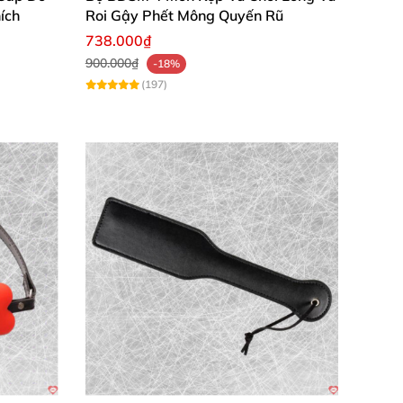
ích
Roi Gậy Phết Mông Quyến Rũ
738.000₫
900.000₫
-18%
(197)
trội! ✨
ản, chuyên nghiệp) không?