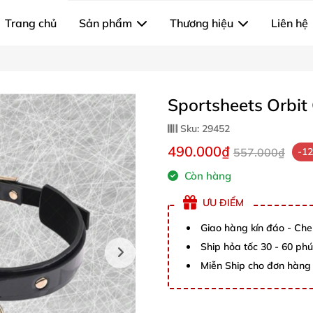
Trang chủ
Sản phẩm
Thương hiệu
Liên hệ
Sportsheets Orbit
Sku:
29452
490.000₫
557.000₫
-1
Còn hàng
ƯU ĐIỂM
Giao hàng kín đáo - Che
Ship hỏa tốc 30 - 60 ph
Miễn Ship cho đơn hàng