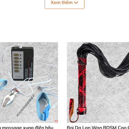
Xem thêm
goài bóng bẩy mà còn mang lại sự thoải mái tối đa khi đe
n vàng sang trọng, đây là món phụ kiện dễ phối với mọi 
ng cao từ một thương hiệu uy tín, đem lại cảm giác sử dụ
ar lắm! Chất liệu da giả mềm mại, đeo cả ngày không mỏi 
kỳ, điều chỉnh vừa khít và O-ring chắc chắn. Cảm giác s
đen vàng quá đẹp, thoáng khí và nhẹ tênh. Dùng hàng ngà
ụ massage xung điện hậu
Roi Da Lan Wan BDSM Cao 