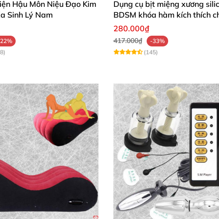
iện Hậu Môn Niệu Đạo Kim
Dụng cụ bịt miệng xương sili
Xa Sinh Lý Nam
BDSM khóa hàm kích thích c
280.000₫
417.000₫
-22%
-33%
8)
(145)