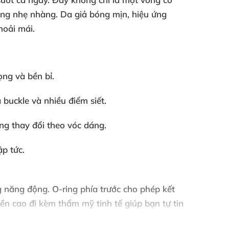
ộng nhẹ nhàng. Da giả bóng mịn, hiệu ứng
hoải mái.
ọng và bền bỉ.
buckle và nhiều điểm siết.
ộng thay đổi theo vóc dáng.
p tức.
g năng động. O-ring phía trước cho phép kết
n cao đi kèm thẩm mỹ tinh tế giúp bạn tự tin