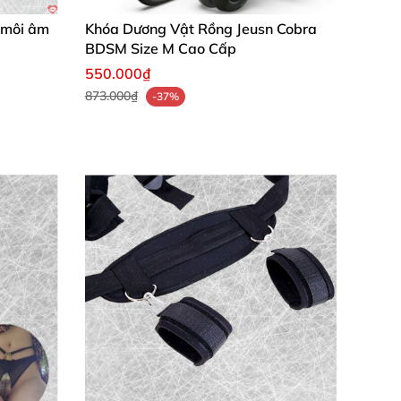
h môi âm
Khóa Dương Vật Rồng Jeusn Cobra
BDSM Size M Cao Cấp
550.000₫
873.000₫
-37%