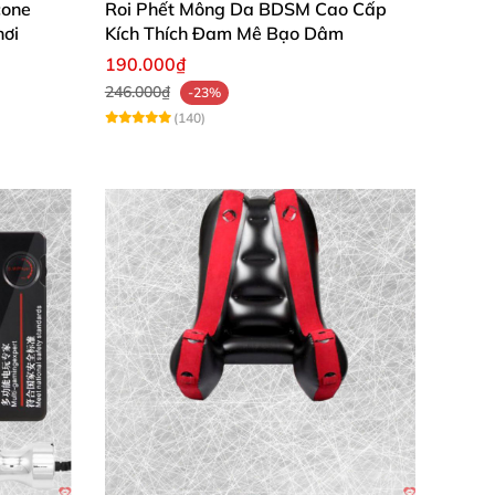
cone
Roi Phết Mông Da BDSM Cao Cấp
hơi
Kích Thích Đam Mê Bạo Dâm
190.000₫
246.000₫
-23%
(140)