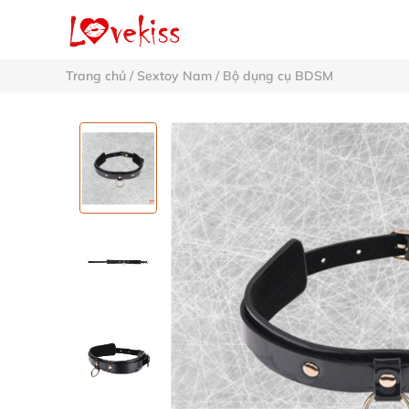
Trang chủ
/
Sextoy Nam
/
Bộ dụng cụ BDSM