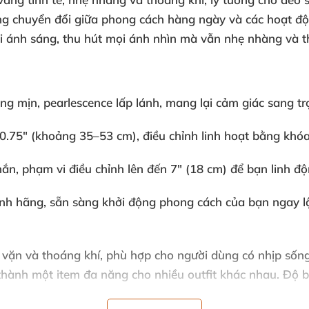
àng chuyển đổi giữa phong cách hàng ngày và các hoạt đ
ới ánh sáng, thu hút mọi ánh nhìn mà vẫn nhẹ nhàng và t
óng mịn, pearlescence lấp lánh, mang lại cảm giác sang tr
0.75" (khoảng 35–53 cm), điều chỉnh linh hoạt bằng khóa 
chắn, phạm vi điều chỉnh lên đến 7" (18 cm) để bạn linh đ
hính hãng, sẵn sàng khởi động phong cách của bạn ngay lậ
a vặn và thoáng khí, phù hợp cho người dùng có nhịp sốn
hành một item đa năng cho nhiều outfit khác nhau. Độ bề
n bè.