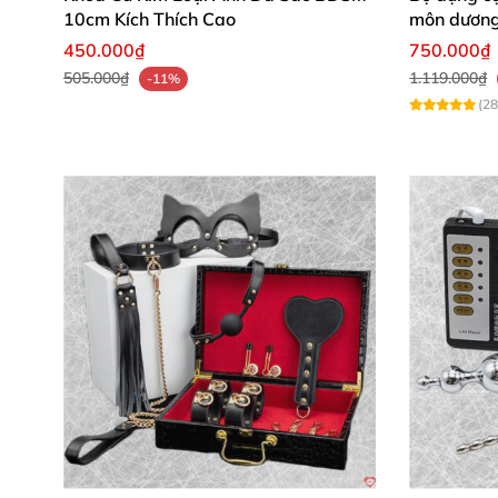
10cm Kích Thích Cao
môn dương 
Dễ dàng phối với sơ mi tối giản hoặc áo th
450.000₫
750.000₫
505.000₫
1.119.000₫
-11%
Thích hợp cho mọi độ tuổi và vóc dáng cổ, 
(28
CTA
Mua ngay Orbit Day Collar đen vàng để nâng t
Bạn muốn bản này có thêm 2–3 tiêu đề phụ H