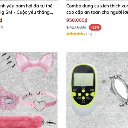
ình yêu bơm hơi đa tư thế
Combo dụng cụ kích thích xu
ig SM - Cuộc yêu thăng
cao cấp an toàn cho người lớ
h chóng mua
₫
950.000₫
3)
1.417.000₫
-33%
(121)