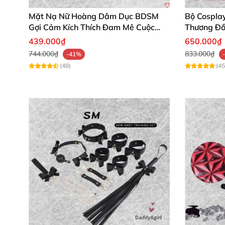
Mặt Nạ Nữ Hoàng Dâm Dục BDSM
Bộ Cospla
Gợi Cảm Kích Thích Đam Mê Cuộc
Thương Đồ
Yêu
439.000₫
650.000₫
744.000₫
833.000₫
-41%
(48)
(45