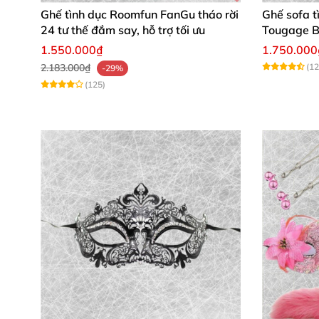
Ghế tình dục Roomfun FanGu tháo rời
Ghế sofa t
24 tư thế đắm say, hỗ trợ tối ưu
Tougage B
hoa, nhan
1.550.000₫
1.750.000
2.183.000₫
(12
-29%
(125)