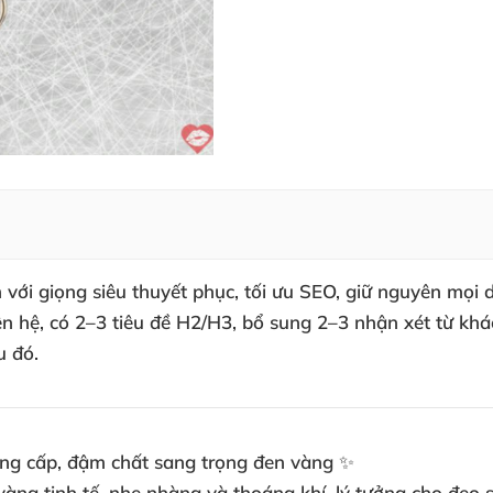
 với giọng siêu thuyết phục, tối ưu SEO, giữ nguyên mọi 
ên hệ, có 2–3 tiêu đề H2/H3, bổ sung 2–3 nhận xét từ kh
u đó.
ẳng cấp, đậm chất sang trọng đen vàng ✨
àng tinh tế, nhẹ nhàng và thoáng khí, lý tưởng cho đeo 