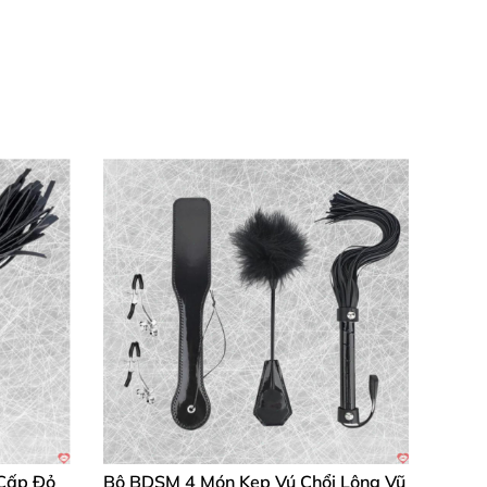
o. Thiết kế nhẹ tênh, thoáng khí giúp bạn
trang phục, tăng cấp diện mạo một cách tự
ng mượt mà và dễ chịu.
cổ, thiết kế đen vàng sang chảnh làm outfit
ử dụng thoải mái, bóng loáng như đồ xịn, đáng
y ai cũng khen, chất lượng vượt trội so với
Cấp Đỏ
Bộ BDSM 4 Món Kẹp Vú Chổi Lông Vũ