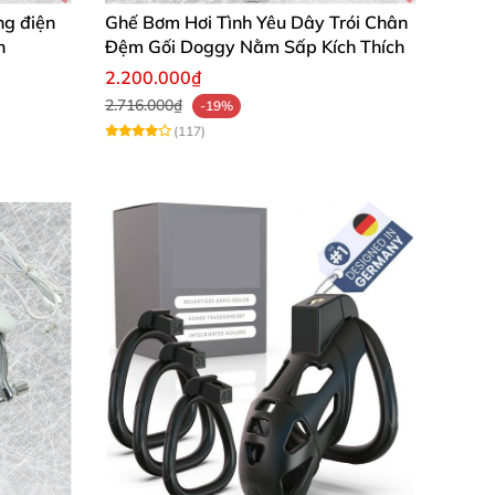
ng điện
Ghế Bơm Hơi Tình Yêu Dây Trói Chân
n
Đệm Gối Doggy Nằm Sấp Kích Thích
2.200.000₫
2.716.000₫
-19%
(117)