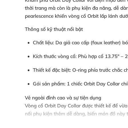
thời trang mà còn là phụ kiện đa năng, dễ d
pearlescence khiến vòng cổ Orbit lấp lánh dư
Thông số kỹ thuật nổi bật
Chất liệu: Da giả cao cấp (faux leather) b
Kích thước vòng cổ: Phù hợp cổ 13.75" – 2
Thiết kế đặc biệt: O-ring phía trước chắc 
Gói sản phẩm: 1 chiếc Orbit Day Collar c
Vẻ ngoài đỉnh cao và sự tiện dụng
Vòng cổ Orbit Day Collar được thiết kế để vừ
nối phụ kiện thêm dễ dàng, biến món đồ này t
cả ngày dài, từ văn phòng đến buổi gặp gỡ bạ