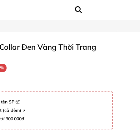
 Collar Đen Vàng Thời Trang
2%
 tên SP 📦
út (cả đêm) ⚡
 từ 300.000đ