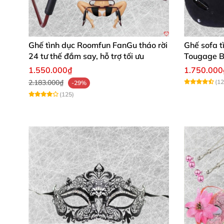
Ghế tình dục Roomfun FanGu tháo rời
Ghế sofa t
24 tư thế đắm say, hỗ trợ tối ưu
Tougage B
hoa, nhan
1.550.000₫
1.750.000
2.183.000₫
(12
-29%
(125)