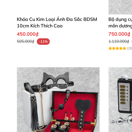
Mua ngay Sportsheets Brat Collar Leash để t
để nhận ưu đãi khi đặt mua!
Khóa Cu Kim Loại Ánh Đa Sắc BDSM
Bộ dụng c
10cm Kích Thích Cao
môn dương 
450.000₫
750.000₫
505.000₫
1.119.000₫
-11%
[IMG]https://shopkiss.net/images/3.png</IMG]
(28
[IMG]https://shopkiss.net/images/4.png</IMG]