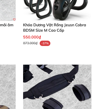
h môi âm
Khóa Dương Vật Rồng Jeusn Cobra
BDSM Size M Cao Cấp
550.000₫
873.000₫
-37%