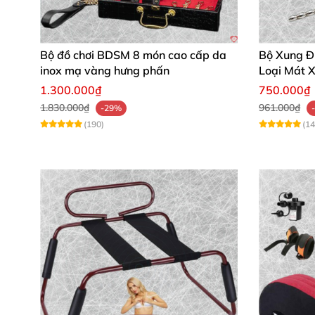
Bộ đồ chơi BDSM 8 món cao cấp da
Bộ Xung Đ
inox mạ vàng hưng phấn
Loại Mát 
1.300.000₫
750.000₫
1.830.000₫
961.000₫
-29%
(190)
(14