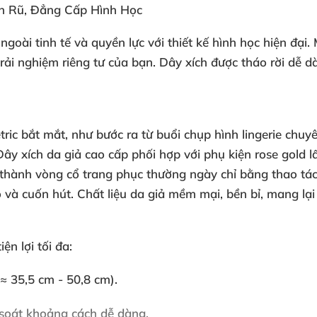
ến Rũ, Đẳng Cấp Hình Học
goài tinh tế và quyền lực với thiết kế hình học hiện đại.
rải nghiệm riêng tư của bạn. Dây xích được tháo rời dễ 
tric bắt mắt, như bước ra từ buổi chụp hình lingerie chuy
ây xích da giả cao cấp phối hợp với phụ kiện rose gold l
hành vòng cổ trang phục thường ngày chỉ bằng thao tác t
và cuốn hút. Chất liệu da giả mềm mại, bền bỉ, mang lại 
ện lợi tối đa:
≈ 35,5 cm - 50,8 cm).
 soát khoảng cách dễ dàng.