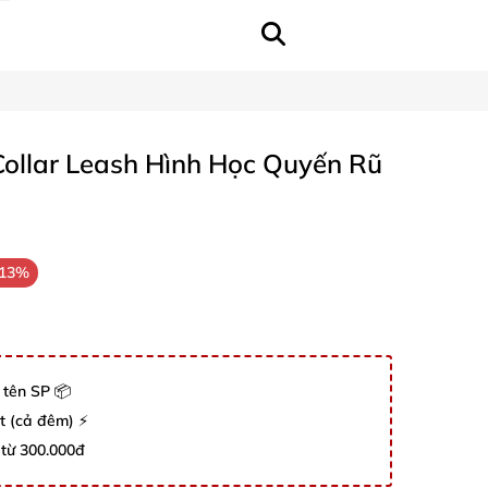
Collar Leash Hình Học Quyến Rũ
-13%
 tên SP 📦
út (cả đêm) ⚡
 từ 300.000đ