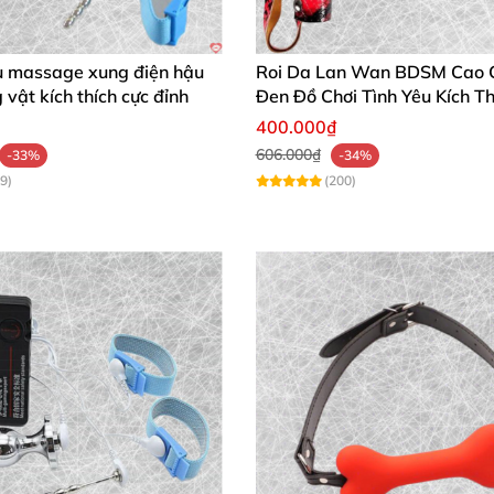
rải nghiệm sự quyến rũ đỉnh cao và cảm nhận phong các
ụ massage xung điện hậu
Roi Da Lan Wan BDSM Cao 
vật kích thích cực đỉnh
Đen Đồ Chơi Tình Yêu Kích Th
400.000₫
606.000₫
-33%
-34%
9)
(200)