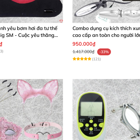
ình yêu bơm hơi đa tư thế
Combo dụng cụ kích thích xu
ig SM - Cuộc yêu thăng
cao cấp an toàn cho người lớ
h chóng mua
₫
950.000₫
3)
1.417.000₫
-33%
(121)