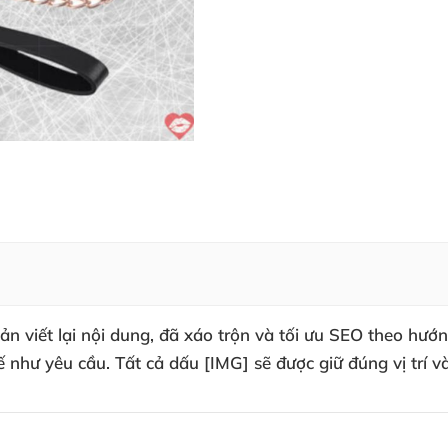
n viết lại nội dung, đã xáo trộn và tối ưu SEO theo hướn
ế như yêu cầu. Tất cả dấu [IMG] sẽ được giữ đúng vị trí 