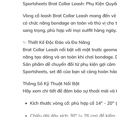
Sportsheets Brat Collar Leash: Phụ Kiện Quy
Vòng cổ leash Brat Collar Leash mang đến vẻ n
có chức năng bondage an toàn và thú vị cho t
sang trọng, phù hợp với mọi outfit hàng ngày.
✨ Thiết Kế Độc Đáo và Đa Năng
Brat Collar Leash nổi bật với mặt trước geome
năng tạo dáng và an toàn khi chơi bondage. D
Sản phẩm dễ chuyển đổi từ phụ kiện gợi cảm t
Sportsheets, set đồ của bạn sẽ càng hoàn hảo 
Thông Số Kỹ Thuật Nổi Bật
Hãy xem chi tiết để đảm bảo sự thoải mái và ti
Kích thước vòng cổ: phù hợp cổ 14" - 20" (
Chiều dài dây xích: 30" (≈ 76 cm) để kiểm