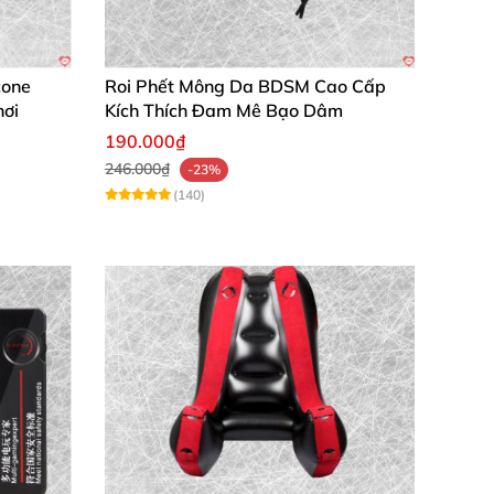
cone
Roi Phết Mông Da BDSM Cao Cấp
hơi
Kích Thích Đam Mê Bạo Dâm
190.000₫
246.000₫
-23%
(140)