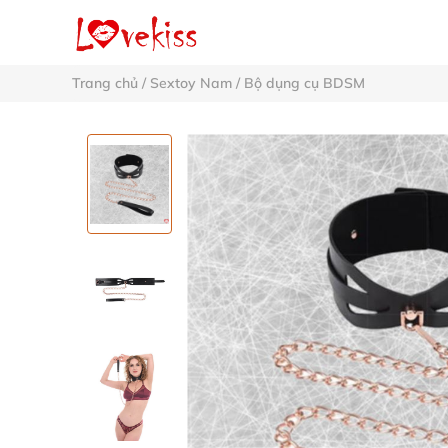
Trang chủ
/
Sextoy Nam
/
Bộ dụng cụ BDSM