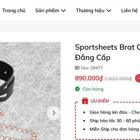
Trang chủ
Sản phẩm
Thương hiệu
Liên hệ
Sportsheets Brat 
Đẳng Cấp
Sku:
29477
890.000₫
1.023.000₫
Còn hàng
ƯU ĐIỂM
Giao hàng kín đáo - Che
Ship hỏa tốc 30 - 60 ph
Miễn Ship cho đơn hàng