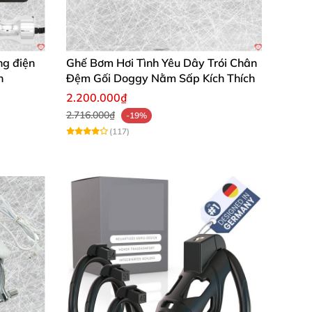
ng điện
Ghế Bơm Hơi Tình Yêu Dây Trói Chân
n
Đệm Gối Doggy Nằm Sấp Kích Thích
2.200.000₫
2.716.000₫
-19%
(117)