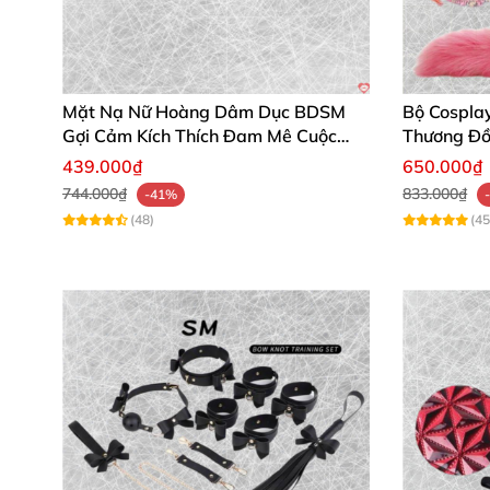
Mặt Nạ Nữ Hoàng Dâm Dục BDSM
Bộ Cospla
Gợi Cảm Kích Thích Đam Mê Cuộc
Thương Đồ
Yêu
439.000₫
650.000₫
744.000₫
833.000₫
-41%
(48)
(45