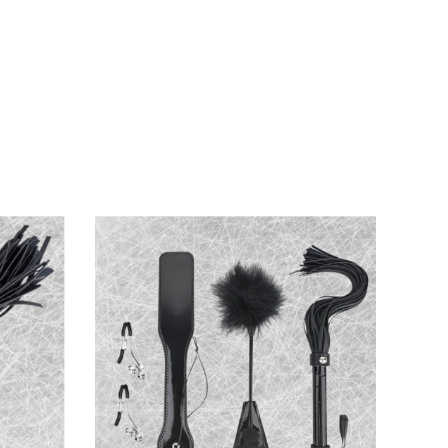
o cấp chống trầy xước, dễ vệ sinh, mang lại
 sáng với vẻ đẹp hình học hiện đại. Từ khóa
 kiếm và yêu thích hơn. Sản phẩm nâng tầm
ẳn. Dây xích rose gold vừa chất lượng vừa
ày đáng đồng tiền!”
 giác sang trọng mỗi lần dùng!” ❤️