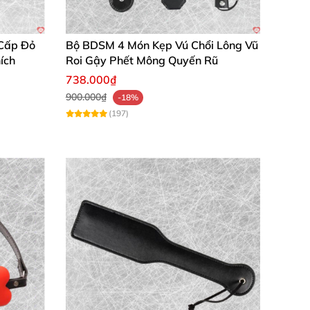
h đặc sắc hôm nay. Thêm vào giỏ hàng ngay
Cấp Đỏ
Bộ BDSM 4 Món Kẹp Vú Chổi Lông Vũ
ích
Roi Gậy Phết Mông Quyến Rũ
738.000₫
900.000₫
-18%
(197)