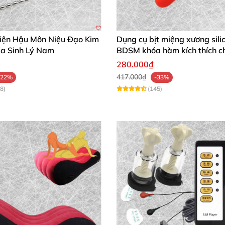
iện Hậu Môn Niệu Đạo Kim
Dụng cụ bịt miệng xương sili
Xa Sinh Lý Nam
BDSM khóa hàm kích thích c
280.000₫
417.000₫
-22%
-33%
8)
(145)