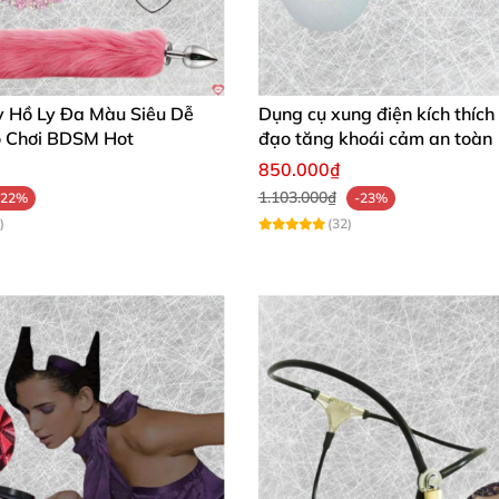
y Hồ Ly Đa Màu Siêu Dễ
Dụng cụ xung điện kích thíc
 Chơi BDSM Hot
đạo tăng khoái cảm an toàn
850.000₫
1.103.000₫
-22%
-23%
)
(32)