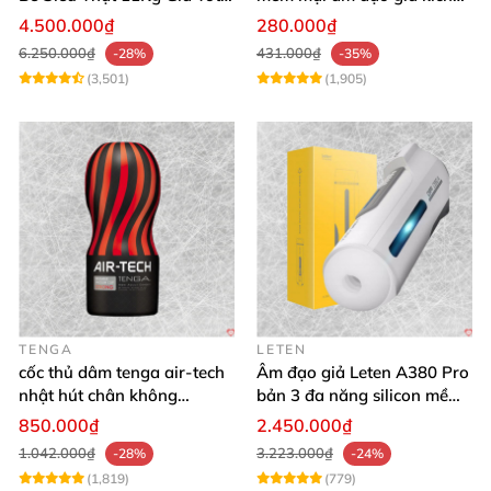
Hàng Nhật
thích mạnh mẽ
4.500.000₫
280.000₫
6.250.000₫
431.000₫
-28%
-35%
(3,501)
(1,905)
TENGA
LETEN
cốc thủ dâm tenga air-tech
Âm đạo giả Leten A380 Pro
nhật hút chân không
bản 3 đa năng silicon mềm
silicone cao cấp nam
mại
850.000₫
2.450.000₫
1.042.000₫
3.223.000₫
-28%
-24%
(1,819)
(779)