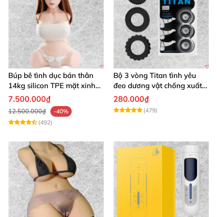
Búp bê tình dục bán thân
Bộ 3 vòng Titan tình yêu
14kg silicon TPE mặt xinh
đeo dương vật chống xuất
trắng hồng
tinh sớm chất liệu silicon y
7.500.000₫
280.000₫
tế
(479)
12.500.000₫
-40%
(492)