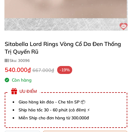
Sitabella Lord Rings Vòng Cổ Da Đen Thống
Trị Quyến Rũ
Sku:
30096
540.000₫
667.000₫
-19%
Còn hàng
ƯU ĐIỂM
Giao hàng kín đáo - Che tên SP 📦
Ship hỏa tốc 30 - 60 phút (cả đêm) ⚡
Miễn Ship cho đơn hàng từ 300.000đ