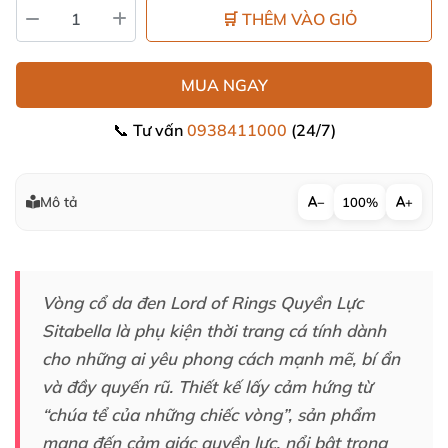
🛒 THÊM VÀO GIỎ
MUA NGAY
📞 Tư vấn
0938411000
(24/7)
Mô tả
−
100%
+
Vòng cổ da đen Lord of Rings Quyền Lực
Sitabella là phụ kiện thời trang cá tính dành
cho
những ai yêu phong cách mạnh mẽ
, bí ẩn
và đầy quyến rũ
. Thiết kế lấy cảm hứng từ
“chúa tể
của
những chiếc vòng”
, sản phẩm
mang đến cảm giác quyền lực
, nổi bật trong