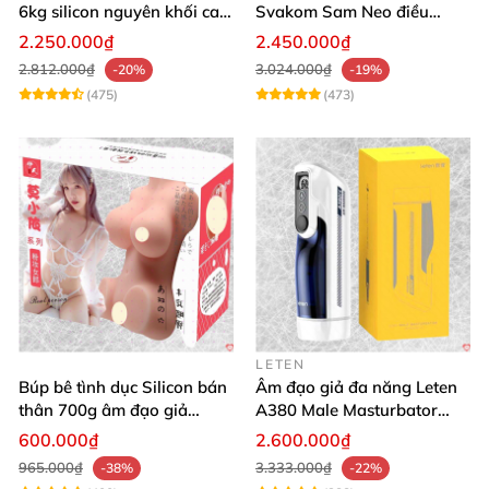
6kg silicon nguyên khối cao
Svakom Sam Neo điều
cấp giá rẻ
khiển qua app webcam cao
2.250.000₫
2.450.000₫
cấp
2.812.000₫
3.024.000₫
-20%
-19%
(475)
(473)
LETEN
Búp bê tình dục Silicon bán
Âm đạo giả đa năng Leten
thân 700g âm đạo giả
A380 Male Masturbator
nguyên khối giống thật
Version 4
600.000₫
2.600.000₫
965.000₫
3.333.000₫
-38%
-22%