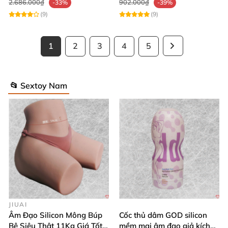
2.686.000₫
902.000₫
-33%
-39%
(9)
(9)
1
2
3
4
5
📂 Sextoy Nam
JIUAI
Âm Đạo Silicon Mông Búp
Cốc thủ dâm GOD silicon
Bê Siêu Thật 11Kg Giá Tốt
mềm mại âm đạo giả kích