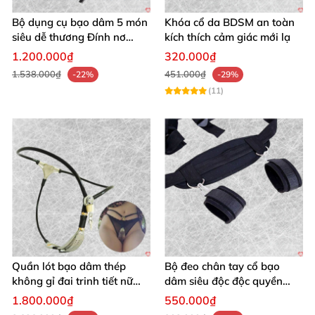
Bộ dụng cụ bạo dâm 5 món
Khóa cổ da BDSM an toàn
Nếu bạn đang tìm một chiếc vòng cổ da đen
siêu dễ thương Đính nơ
kích thích cảm giác mới lạ
cá tính
, chất liệu tốt
, thiết kế quyền lực
và
quyến rũ kích thích
1.200.000₫
320.000₫
mang lại trải nghiệm
đặc biệt
, đây là lựa chọn
1.538.000₫
451.000₫
-22%
-29%
mà bạn không nên bỏ qua
. Hãy đặt mua ngay
(11)
hôm nay
để sở hữu phụ kiện đầy sức hút này
và tự tin thể hiện phong cách độc đáo
của
riêng bạn .
Quần lót bạo dâm thép
Bộ đeo chân tay cổ bạo
không gỉ đai trinh tiết nữ
dâm siêu độc độc quyền
sexy kích thích
thoả mãn
1.800.000₫
550.000₫