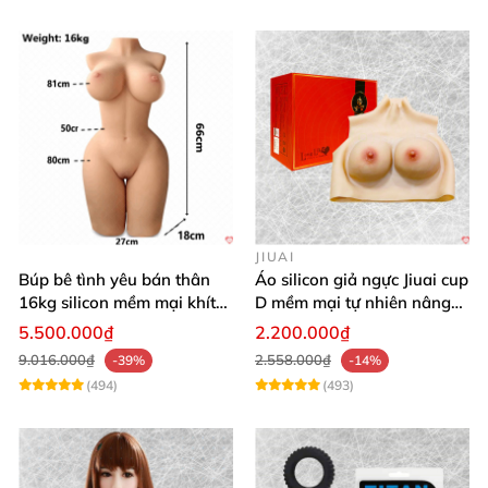
JIUAI
Búp bê tình yêu bán thân
Áo silicon giả ngực Jiuai cup
16kg silicon mềm mại khít
D mềm mại tự nhiên nâng
hồng
ngực
5.500.000₫
2.200.000₫
9.016.000₫
2.558.000₫
-39%
-14%
(494)
(493)