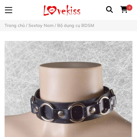
0
Trang chủ
/
Sextoy Nam
/
Bộ dụng cụ BDSM