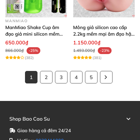
MANMIAO
ManMiao Shake Cup âm
Mông giả silicon cao cấp
đạo giả mini silicon mềm
2.2kg mềm mại âm đạo hậu
mại kích thích mạnh
môn khít
650.000₫
1.150.000₫
866.000₫
1.493.000₫
-25%
-23%
(382)
(381)
1
2
3
4
5
Shop Bao Cao Su
Giao hàng cả đêm 24/24