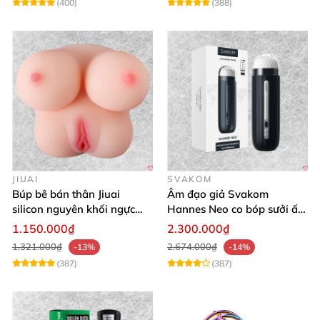
(400)
(388)
JIUAI
SVAKOM
Búp bê bán thân Jiuai
Âm đạo giả Svakom
silicon nguyên khối ngực
Hannes Neo co bóp sưởi ấm
âm đạo thật
app điều khiển tiện lợi
1.150.000₫
2.300.000₫
1.321.000₫
2.674.000₫
-13%
-14%
(387)
(387)