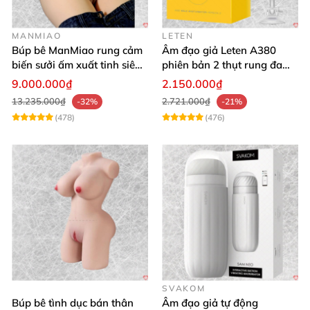
MANMIAO
LETEN
Búp bê ManMiao rung cảm
Âm đạo giả Leten A380
biến sưởi ấm xuất tinh siêu
phiên bản 2 thụt rung đa
thực trải nghiệm
chế độ, siêu mềm
9.000.000₫
2.150.000₫
13.235.000₫
2.721.000₫
-32%
-21%
(478)
(476)
SVAKOM
Búp bê tình dục bán thân
Âm đạo giả tự động