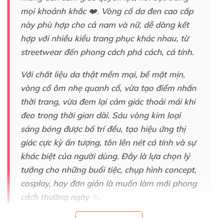
mọi khoảnh khắc ❤️
. Vòng cổ da đen cao cấp
này phù hợp cho cả nam
và nữ
, dễ dàng kết
hợp
với nhiều kiểu trang phục khác nhau
, từ
streetwear đến phong cách phá cách
, cá tính.
Với chất liệu da thật mềm mại
, bề mặt mịn
,
vòng cổ ôm nhẹ quanh cổ
, vừa tạo điểm nhấn
thời trang
, vừa đem lại cảm giác thoải mái khi
đeo trong thời gian dài
. Sáu vòng kim loại
sáng bóng
được bố trí đều
, tạo hiệu ứng thị
giác cực kỳ ấn tượng
, tôn lên nét cá tính
và sự
khác biệt
của người dùng
. Đây là lựa chọn lý
tưởng cho
những buổi tiệc
, chụp hình concept
,
cosplay
, hay đơn giản là muốn làm mới phong
cách thường ngày ✨.