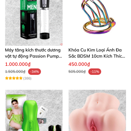
Máy tăng kích thước dương
Khóa Cu Kim Loại Ánh Đa
vật tự động Passion Pump
Sắc BDSM 10cm Kích Thích
sạc tiện lợi
Cao
1.000.000₫
450.000₫
1.505.000₫
505.000₫
-34%
-11%
(386)