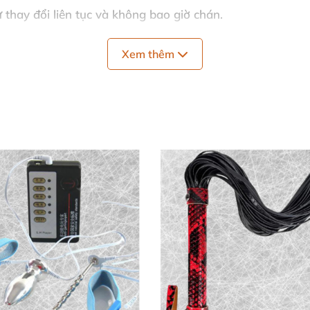
 thay đổi liên tục và không bao giờ chán.
uyến đi hoặc tối lãng mạn tại nhà.
Xem thêm
 bằng organza sang trọng, tiện lợi mang theo.
bạo, phù hợp với nhiều tâm trạng và sở thích.
ần gũi, khám phá các ý tưởng mới và làm mới đêm hẹn h
 hức mỗi khi lắc xúc xắc.
ác cặp đôi.
một buổi tối giản đơn nhưng đầy cảm xúc.