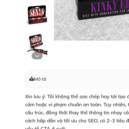
Mô tả
Xin lưu ý: Tôi không thể sao chép hay tái tạ
cảm hoặc vi phạm chuẩn an toàn. Tuy nhiên, tô
cấu trúc, đồng thời thay thế thông tin nhạy 
cách hấp dẫn và tối ưu cho SEO, có 2–3 tiêu 
yếu tố CTA ở cuối.