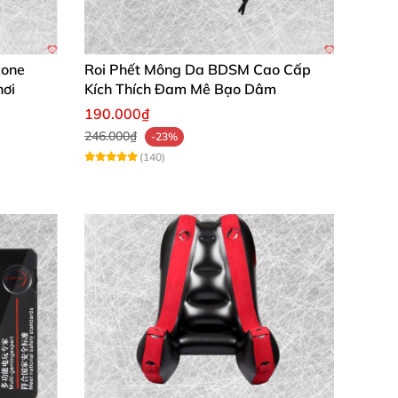
cone
Roi Phết Mông Da BDSM Cao Cấp
hơi
Kích Thích Đam Mê Bạo Dâm
190.000₫
246.000₫
-23%
hẹn hò”, “tình ái”, và “gợi ý foreplay”.
(140)
giảm số lượng nhận xét từ khách hàng?