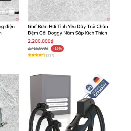
ng điện
Ghế Bơm Hơi Tình Yêu Dây Trói Chân
n
Đệm Gối Doggy Nằm Sấp Kích Thích
2.200.000₫
2.716.000₫
-19%
(117)