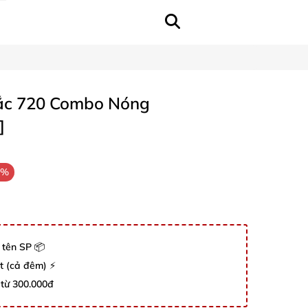
Xắc 720 Combo Nóng
​
2%
 tên SP 📦
út (cả đêm) ⚡
 từ 300.000đ