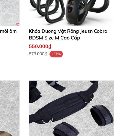
h môi âm
Khóa Dương Vật Rồng Jeusn Cobra
BDSM Size M Cao Cấp
550.000₫
873.000₫
-37%