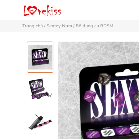
Trang chủ
/
Sextoy Nam
/
Bộ dụng cụ BDSM