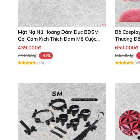
Mặt Nạ Nữ Hoàng Dâm Dục BDSM
Bộ Cospla
Gợi Cảm Kích Thích Đam Mê Cuộc
Thương Đồ
Yêu
439.000₫
650.000₫
744.000₫
833.000₫
-41%
(48)
(45