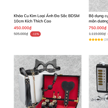
Nhận xét từ khách hàng thực tế
Lan Anh (Hà Nội): “Sản phẩm mang lại sự n
Khóa Cu Kim Loại Ánh Đa Sắc BDSM
Bộ dụng c
gũi.”
10cm Kích Thích Cao
môn dương 
450.000₫
750.000₫
Minh Quân (TP.HCM): “Edition Kinky thực s
505.000₫
1.119.000₫
-11%
vời.”
(28
Hương Giang (Đà Nẵng): “Foreplay Edition
kể.”
Tiêu đề gợi ý để bạn tối ưu SEO
Món quà cho cặp đôi: Trò chơi xúc xắc 7
Khám phá tình cảm mới với bộ xúc xắc đa
720 ý tưởng cho đêm hẹn hò: Xúc xắc tình 