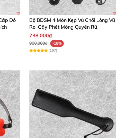
 và giúp gắn kết bạn bè trên hành trình gần
Cấp Đỏ
Bộ BDSM 4 Món Kẹp Vú Chổi Lông Vũ
ích
Roi Gậy Phết Mông Quyến Rũ
738.000₫
ến du lịch, trải nghiệm lâm tâm cực kỳ tuyệt
900.000₫
-18%
(197)
xinh xắn, cảm giác gắn kết tăng lên đáng