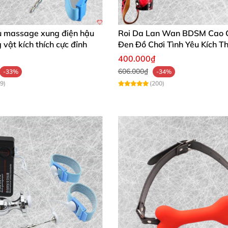
hẹ nhàng và vui vẻ, chất liệu tốt, chơi lâu vẫn cuốn hút
ụ massage xung điện hậu
Roi Da Lan Wan BDSM Cao 
vật kích thích cực đỉnh
Đen Đồ Chơi Tình Yêu Kích Th
400.000₫
ự đúng gu, thiết kế xúc xắc mịn, tiện mang theo cho chuy
606.000₫
-33%
-34%
9)
(200)
 mở ra những khám phá dịu nhẹ mà kích thích, hộp đựng 
20 combo đầy bất ngờ
 dạng chủ đề
ái giúp gắn kết bền chặt