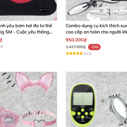
ình yêu bơm hơi đa tư thế
Combo dụng cụ kích thích xu
ig SM - Cuộc yêu thăng
cao cấp an toàn cho người lớ
h chóng mua
₫
950.000₫
3)
1.417.000₫
-33%
(121)