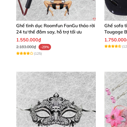
Ghế tình dục Roomfun FanGu tháo rời
Ghế sofa t
24 tư thế đắm say, hỗ trợ tối ưu
Tougage B
hoa, nhan
1.550.000₫
1.750.000
2.183.000₫
(12
-29%
(125)