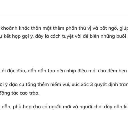
 khoảnh khắc thân mật thêm phần thú vị và bất ngờ, giú
sự kết hợp gợi ý, đây là cách tuyệt vời để biến những b
nh ái độc đáo, dần dần tạo nên nhịp điệu mới cho đêm hẹn
ợi ý đạo cụ tăng thêm niềm vui, xúc xắc 3 quyết định tra
động tác cao trào.
g dẫn, phù hợp cho cả người mới và người chơi dày dặn k