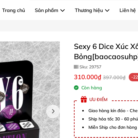
Trang chủ
Sản phẩm
Thương hiệu
Liên hệ
Sexy 6 Dice Xúc 
Bỏng[baocaosuhp]
Sku:
29757
310.000₫
397.000₫
-2
Còn hàng
ƯU ĐIỂM
Giao hàng kín đáo - Che
Ship hỏa tốc 30 - 60 ph
Miễn Ship cho đơn hàng