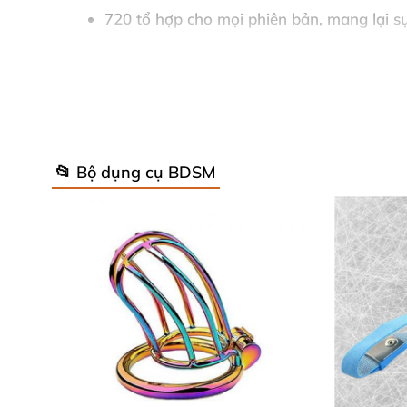
720 tổ hợp cho mọi phiên bản, mang lại sự
Thiết kế nhỏ gọn, dễ mang theo cho các ch
Gói sản phẩm gồm 6 xúc xắc và túi lưu trữ
Bốn chủ đề đa dạng từ nhẹ nhàng đến táo 
📂 Bộ dụng cụ BDSM
Bao gồm đầy đủ nội dung nhằm tăng sự g
Lợi ích trải nghiệm người dùng
Dễ dàng sử dụng và mang lại cảm giác háo
Tạo nền cho sự kết nối và tin tưởng giữa c
Phù hợp cho các dịp đặc biệt hoặc chỉ là 