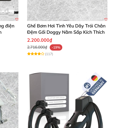
ng điện
Ghế Bơm Hơi Tình Yêu Dây Trói Chân
n
Đệm Gối Doggy Nằm Sấp Kích Thích
2.200.000₫
2.716.000₫
-19%
(117)