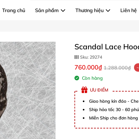
Trang chủ
Sản phẩm
Thương hiệu
Liên hệ
Scandal Lace Hoo
Sku:
29274
760.000₫
1.288.000₫
Còn hàng
ƯU ĐIỂM
Giao hàng kín đáo - Che
Ship hỏa tốc 30 - 60 ph
Miễn Ship cho đơn hàng