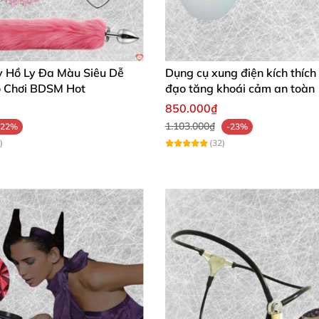
y Hồ Ly Đa Màu Siêu Dễ
Dụng cụ xung điện kích thíc
 Chơi BDSM Hot
đạo tăng khoái cảm an toàn
850.000₫
1.103.000₫
-22%
-23%
)
(32)