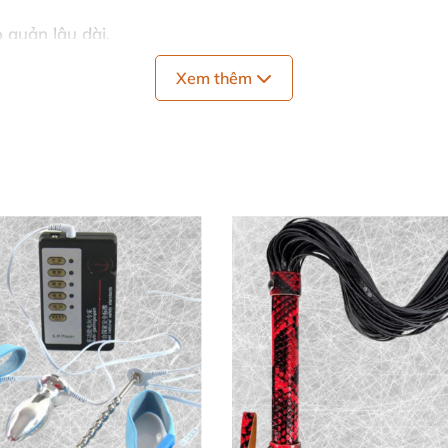
 quản lâu dài.
Xem thêm
ng đỉnh cao
 thông số ấn tượng
, đảm bảo trải nghiệm
bịt mắt ren
hoàn
 bỉ
, an toàn cho da nhạy cảm.
yến rũ tối tăm.
g) – Siêu nhẹ
, dễ mang theo.