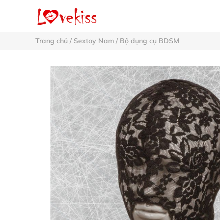
Trang chủ
/
Sextoy Nam
/
Bộ dụng cụ BDSM