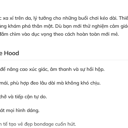
xa xỉ trên da
, lý tưởng cho
những buổi chơi kéo dài
. Thi
ăng khám phá thân mật
. Dù bạn mới thử nghiệm cảm gi
 đắm chìm vào dục vọng theo cách hoàn toàn mới mẻ.
ce Hood
để nâng cao xúc giác
, âm thanh
và sự hồi hộp.
 mái
, phù hợp đeo lâu dài
mà không khó chịu.
 thở
và tiếp cận tự do.
sát
mọi hình dáng.
nh tế tạo vẻ đẹp bondage cuốn hút.