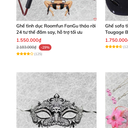
Ghế tình dục Roomfun FanGu tháo rời
Ghế sofa t
24 tư thế đắm say, hỗ trợ tối ưu
Tougage B
hoa, nhan
1.550.000₫
1.750.000
2.183.000₫
(12
-29%
(125)