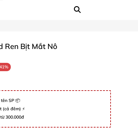
d Ren Bịt Mắt Nô
-41%
 tên SP 📦
út (cả đêm) ⚡
 từ 300.000đ