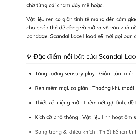
chờ từng cái chạm đầy mê hoặc
.
Vật liệu
ren co giãn tinh tế
mang đến cảm giác 
cho phép thở dễ dàng
và mở ra vô vàn khả n
bondage
,
Scandal Lace Hood
sẽ mời gọi bạn
✨ Đặc điểm nổi bật
của Scandal La
Tăng cường sensory play
: Giảm tầm nhìn
Ren mềm mại
, co giãn
: Thoáng khí
, thoải
Thiết kế miệng mở
:
Thêm nét gợi tình
, dễ
Kích cỡ phổ thông
: Vật liệu linh hoạt ôm 
Sang trọng & khiêu khích
: Thiết kế ren ti