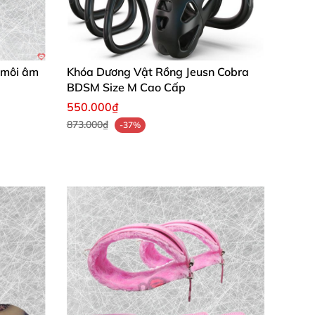
h môi âm
Khóa Dương Vật Rồng Jeusn Cobra
BDSM Size M Cao Cấp
550.000₫
873.000₫
-37%