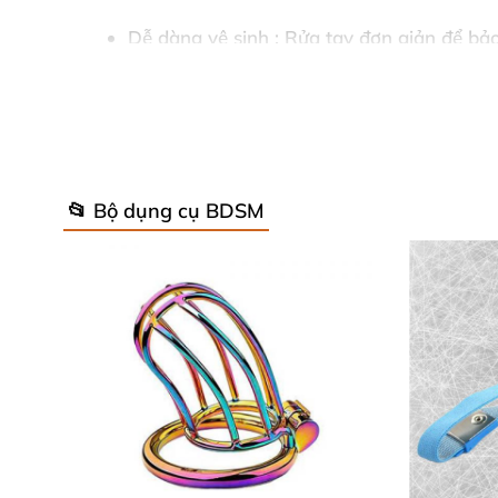
Dễ dàng vệ sinh
: Rửa tay đơn giản
để bảo
📂 Bộ dụng cụ BDSM
Thông số kỹ thuật chi tiết – Chất lượ
Scandal Lace Hood
được chế tác tinh xảo
với
Chất liệu
: Ren (Polyester) – Mềm mịn
, bền
Màu sắc
: Đen huyền bí – Tạo không khí qu
Trọng lượng sản phẩm
: 1.4 oz (khoảng 40