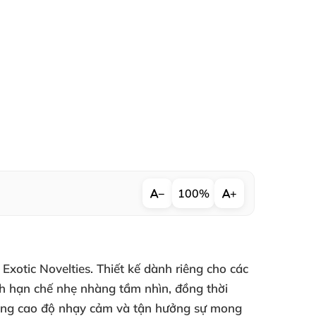
−
100%
+
 Exotic Novelties
. Thiết kế dành
riêng cho
các
ách hạn chế nhẹ nhàng tầm nhìn
, đồng thời
âng cao độ nhạy cảm
và tận hưởng sự mong