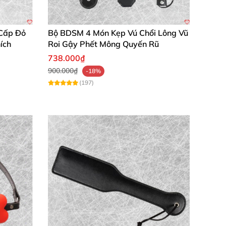
Cấp Đỏ
Bộ BDSM 4 Món Kẹp Vú Chổi Lông Vũ
ích
Roi Gậy Phết Mông Quyến Rũ
738.000₫
900.000₫
-18%
ay
không thể thiếu.
(197)
i mát mẻ
, khô ráo
, tránh ánh nắng trực tiếp
để
o
những cuộc phiêu lưu đầy scandalous
 phụ kiện
bịt mắt nô lệ
biến
mọi khoảnh khắc