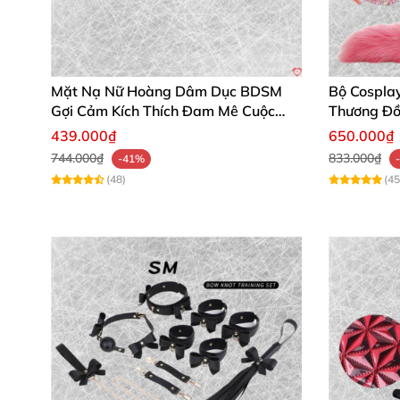
Mặt Nạ Nữ Hoàng Dâm Dục BDSM
Bộ Cospla
Gợi Cảm Kích Thích Đam Mê Cuộc
Thương Đồ
Yêu
439.000₫
650.000₫
744.000₫
833.000₫
-41%
(48)
(45