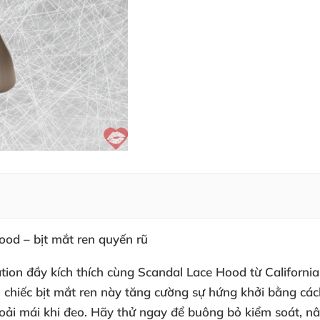
ood – bịt mắt ren quyến rũ
ation đầy kích thích cùng
Scandal Lace Hood
từ California
, chiếc bịt mắt ren này tăng cường sự hứng khởi bằng c
oải mái
khi đeo
. Hãy thử ngay
để buông bỏ kiểm soát
, n