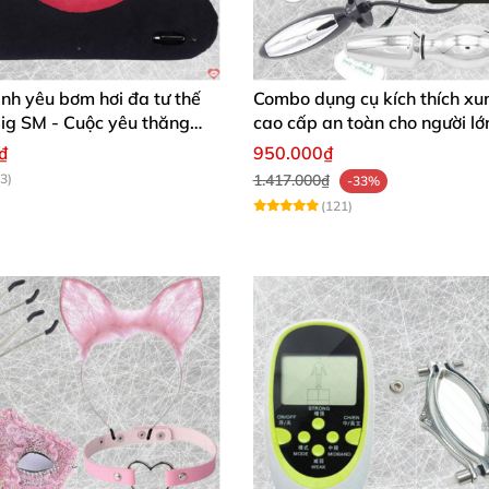
ình yêu bơm hơi đa tư thế
Combo dụng cụ kích thích xu
ig SM - Cuộc yêu thăng
cao cấp an toàn cho người lớ
h chóng mua
₫
950.000₫
3)
1.417.000₫
-33%
(121)