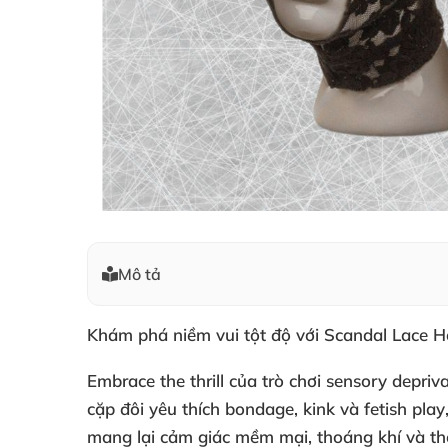
Mô tả
Khám phá niềm vui tột độ
với Scandal Lace H
Embrace the thrill
của trò chơi sensory depriv
cặp đôi yêu thích
bondage
, kink
và fetish play
mang lại cảm giác
mềm mại
, thoáng khí
và th