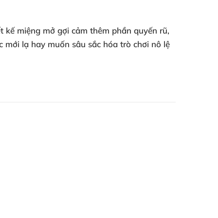
ết kế
miệng mở gợi cảm
thêm phần quyến rũ
,
ác mới lạ hay muốn sâu sắc hóa
trò chơi nô lệ