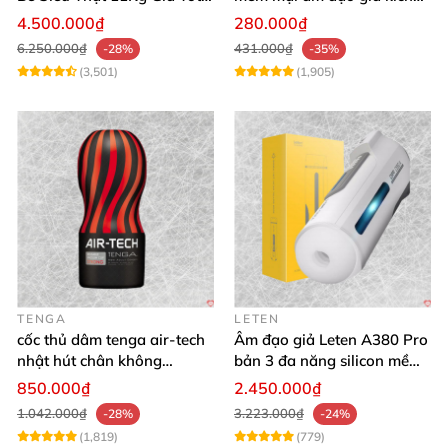
Hàng Nhật
thích mạnh mẽ
4.500.000₫
280.000₫
6.250.000₫
431.000₫
-28%
-35%
(3,501)
(1,905)
TENGA
LETEN
cốc thủ dâm tenga air-tech
Âm đạo giả Leten A380 Pro
nhật hút chân không
bản 3 đa năng silicon mềm
silicone cao cấp nam
mại
850.000₫
2.450.000₫
1.042.000₫
3.223.000₫
-28%
-24%
(1,819)
(779)