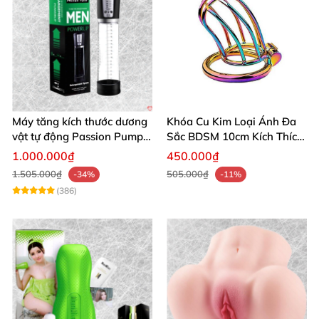
Máy tăng kích thước dương
Khóa Cu Kim Loại Ánh Đa
vật tự động Passion Pump
Sắc BDSM 10cm Kích Thích
sạc tiện lợi
Cao
1.000.000₫
450.000₫
1.505.000₫
505.000₫
-34%
-11%
(386)