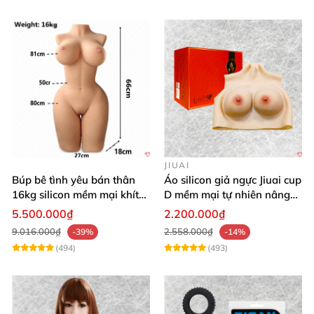
JIUAI
Búp bê tình yêu bán thân
Áo silicon giả ngực Jiuai cup
16kg silicon mềm mại khít
D mềm mại tự nhiên nâng
hồng
ngực
5.500.000₫
2.200.000₫
9.016.000₫
2.558.000₫
-39%
-14%
(494)
(493)