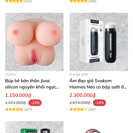
(400)
(388)
JIUAI
SVAKOM
Búp bê bán thân Jiuai
Âm đạo giả Svakom
silicon nguyên khối ngực
Hannes Neo co bóp sưởi ấm
âm đạo thật
app điều khiển tiện lợi
1.150.000₫
2.300.000₫
1.321.000₫
2.674.000₫
-13%
-14%
(387)
(387)