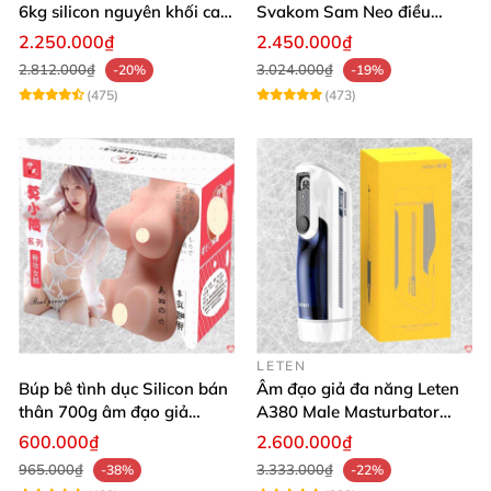
6kg silicon nguyên khối cao
Svakom Sam Neo điều
cấp giá rẻ
khiển qua app webcam cao
2.250.000₫
2.450.000₫
cấp
2.812.000₫
3.024.000₫
-20%
-19%
(475)
(473)
LETEN
Búp bê tình dục Silicon bán
Âm đạo giả đa năng Leten
thân 700g âm đạo giả
A380 Male Masturbator
nguyên khối giống thật
Version 4
600.000₫
2.600.000₫
965.000₫
3.333.000₫
-38%
-22%