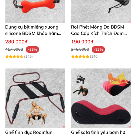
Dụng cụ bịt miệng xương
Roi Phết Mông Da BDSM
silicone BDSM khóa hàm
Cao Cấp Kích Thích Đam
kích thích chơi
Mê Bạo Dâm
280.000₫
190.000₫
417.000₫
246.000₫
-33%
-23%
(145)
(140)
Ghế tình dục Roomfun
Ghế sofa tình yêu bơm hơi