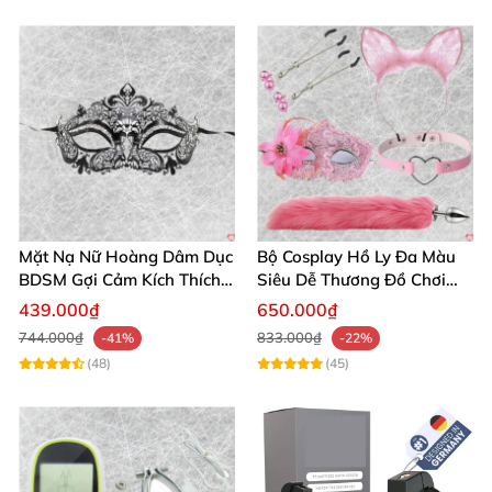
Mặt Nạ Nữ Hoàng Dâm Dục
Bộ Cosplay Hồ Ly Đa Màu
BDSM Gợi Cảm Kích Thích
Siêu Dễ Thương Đồ Chơi
Đam Mê Cuộc Yêu
BDSM Hot
439.000₫
650.000₫
744.000₫
833.000₫
-41%
-22%
(48)
(45)