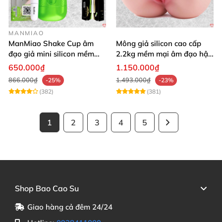
MANMIAO
ManMiao Shake Cup âm
Mông giả silicon cao cấp
đạo giả mini silicon mềm
2.2kg mềm mại âm đạo hậu
mại kích thích mạnh
môn khít
650.000₫
1.150.000₫
866.000₫
1.493.000₫
-25%
-23%
(382)
(381)
1
2
3
4
5
Shop Bao Cao Su
Giao hàng cả đêm 24/24