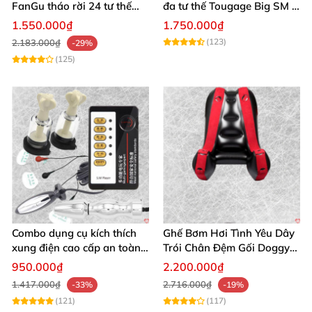
FanGu tháo rời 24 tư thế
đa tư thế Tougage Big SM -
đắm say, hỗ trợ tối ưu
Cuộc yêu thăng hoa, nhanh
1.550.000₫
1.750.000₫
chóng mua
(123)
2.183.000₫
-29%
(125)
Combo dụng cụ kích thích
Ghế Bơm Hơi Tình Yêu Dây
xung điện cao cấp an toàn
Trói Chân Đệm Gối Doggy
cho người lớn
Nằm Sấp Kích Thích
950.000₫
2.200.000₫
1.417.000₫
2.716.000₫
-33%
-19%
(121)
(117)