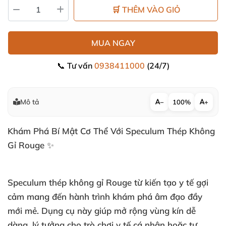
🛒 THÊM VÀO GIỎ
MUA NGAY
📞 Tư vấn
0938411000
(24/7)
Mô tả
−
100%
+
Khám Phá Bí Mật Cơ Thể Với Speculum Thép Không
Gỉ Rouge ✨
Speculum thép không gỉ Rouge từ kiến tạo y tế gợi
cảm mang đến hành trình khám phá âm đạo đầy
mới mẻ. Dụng cụ này giúp mở rộng vùng kín dễ
dàng, lý tưởng cho trò chơi y tế cá nhân hoặc tự