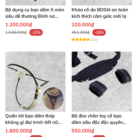
Bộ dụng cụ bạo dâm 5 món
Khóa cổ da BDSM an toàn
siêu dễ thương Đính nơ
kích thích cảm giác mới lạ
quyến rũ kích thích
1.200.000₫
320.000₫
1.538.000₫
451.000₫
-22%
-29%
(11)
Quần lót bạo dâm thép
Bộ đeo chân tay cổ bạo
không gỉ đai trinh tiết nữ
dâm siêu độc độc quyền
sexy kích thích
thoả mãn
1.800.000₫
550.000₫