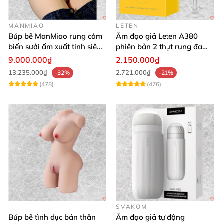
MANMIAO
LETEN
Búp bê ManMiao rung cảm
Âm đạo giả Leten A380
biến sưởi ấm xuất tinh siêu
phiên bản 2 thụt rung đa
thực trải nghiệm
chế độ, siêu mềm
9.000.000₫
2.150.000₫
13.235.000₫
2.721.000₫
-32%
-21%
(478)
(476)
SVAKOM
Búp bê tình dục bán thân
Âm đạo giả tự động