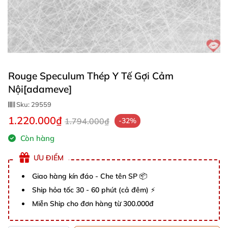
Rouge Speculum Thép Y Tế Gợi Cảm
Nội[adameve]​
Sku:
29559
1.220.000₫
1.794.000₫
-32%
Còn hàng
ƯU ĐIỂM
Giao hàng kín đáo - Che tên SP 📦
Ship hỏa tốc 30 - 60 phút (cả đêm) ⚡
Miễn Ship cho đơn hàng từ 300.000đ