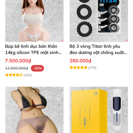
Búp bê tình dục bán thân
Bộ 3 vòng Titan tình yêu
14kg silicon TPE mặt xinh
đeo dương vật chống xuất
trắng hồng
tinh sớm chất liệu silicon y
7.500.000₫
280.000₫
tế
(479)
12.500.000₫
-40%
(492)