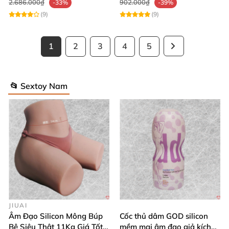
2.686.000₫
902.000₫
-33%
-39%
(9)
(9)
1
2
3
4
5
📂 Sextoy Nam
JIUAI
Âm Đạo Silicon Mông Búp
Cốc thủ dâm GOD silicon
Bê Siêu Thật 11Kg Giá Tốt
mềm mại âm đạo giả kích