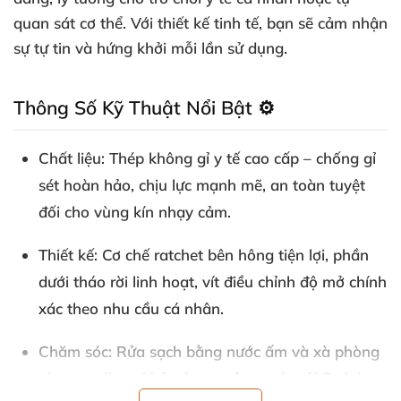
quan sát cơ thể. Với thiết kế tinh tế, bạn sẽ cảm nhận
sự tự tin và hứng khởi mỗi lần sử dụng.
Thông Số Kỹ Thuật Nổi Bật ⚙️
Chất liệu
: Thép không gỉ y tế cao cấp – chống gỉ
sét hoàn hảo, chịu lực mạnh mẽ, an toàn tuyệt
đối cho vùng kín nhạy cảm.
Thiết kế
: Cơ chế ratchet bên hông tiện lợi, phần
dưới tháo rời linh hoạt, vít điều chỉnh độ mở chính
xác theo nhu cầu cá nhân.
Chăm sóc
: Rửa sạch bằng nước ấm và xà phòng
nhẹ sau dùng; khử trùng ngâm nước sôi 5 phút