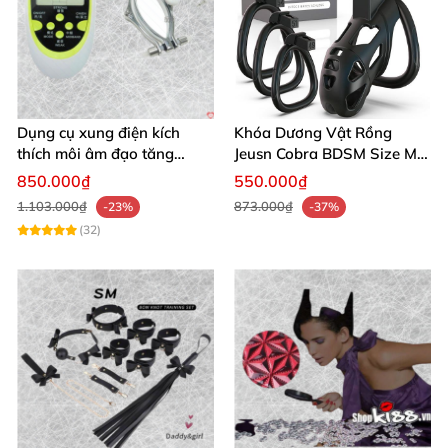
Dụng cụ xung điện kích
Khóa Dương Vật Rồng
thích môi âm đạo tăng
Jeusn Cobra BDSM Size M
khoái cảm an toàn
Cao Cấp
850.000₫
550.000₫
1.103.000₫
873.000₫
-23%
-37%
(32)