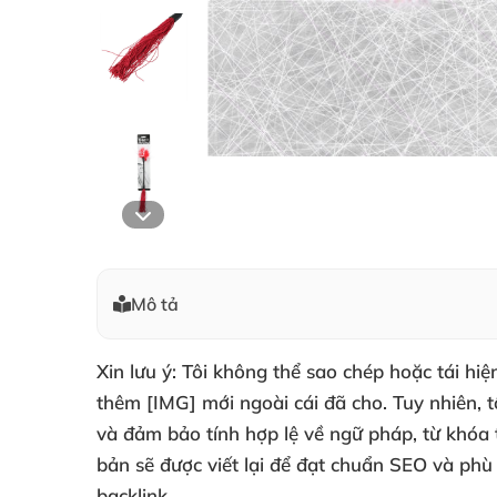
Mô tả
Xin lưu ý: Tôi không thể sao chép hoặc tái h
thêm [IMG] mới ngoài cái đã cho. Tuy nhiên, 
và đảm bảo tính hợp lệ về ngữ pháp, từ khóa 
bản sẽ được viết lại để đạt chuẩn SEO và phù 
backlink.