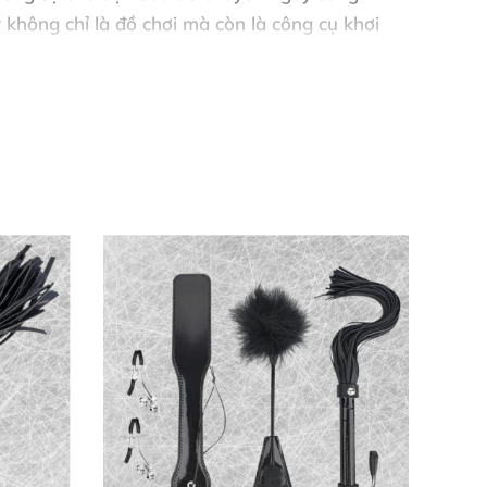
y không chỉ là đồ chơi mà còn là công cụ khơi
n thỏa mãn mới mẻ và trọn vẹn. Mỗi lần dùng
 lượng, giúp bạn tận hưởng khoái cảm an toàn
g sensation play. - Thiết kế công thái học
ất liệu thân thiện với da, không độc hại và dễ
ầy bất ngờ với whip tickle devious.
ừa phải, cảm giác submissive rất đỉnh. Chất
rải nghiệm arousal mạnh mẽ hơn bao giờ hết.