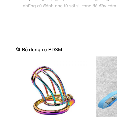
những cú đánh nhẹ từ sợi silicone để đẩy cảm 
dậy sự submissive đầy mê hoặc. Khi kết hợp v
đều mở ra trải nghiệm từ tickle tease dịu nh
và bền vững. ❤️
Lý do chọn sản phẩm này
📂 Bộ dụng cụ BDSM
Đa năng vượt trội: Phù hợp cho mọi cấp độ
(ergonomics): Tay cầm thoải mái, trọng lượ
khử trùng sau mỗi lần dùng. - Tăng cường 
Nhận xét từ khách hàng thực tế ⭐
Lan Anh, Hà Nội: “Roi tickle này thật tuyệ
liệu cao cấp, dùng hoài không hỏng!”
Minh Quân, TP.HCM: “Mua cho vợ chồng th