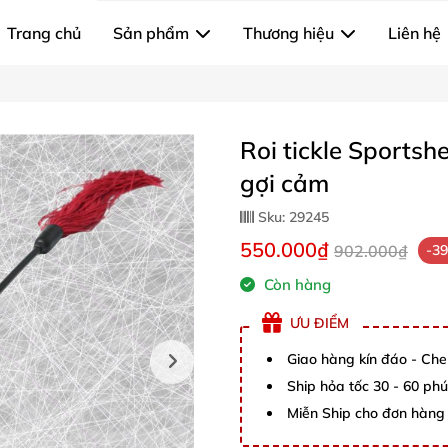
Trang chủ
Sản phẩm
Thương hiệu
Liên hệ
Roi tickle Sportsh
gợi cảm
Sku:
29245
550.000₫
902.000₫
-3
Còn hàng
ƯU ĐIỂM
Giao hàng kín đáo - Che
Ship hỏa tốc 30 - 60 ph
Miễn Ship cho đơn hàng