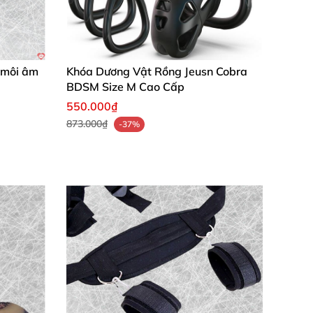
h môi âm
Khóa Dương Vật Rồng Jeusn Cobra
BDSM Size M Cao Cấp
550.000₫
873.000₫
-37%