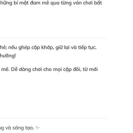
 những bí mật đam mê qua từng ván chơi bất
ẻ; nếu ghép cặp khớp, giữ lại và tiếp tục.
 hưởng!
m mê. Dễ dàng chơi cho mọi cặp đôi, từ mới
ng và sáng tạo. ✨