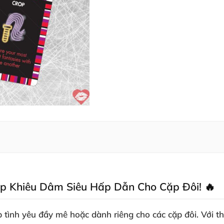
ặp Khiêu Dâm Siêu Hấp Dẫn Cho Cặp Đôi! 🔥
ặp tình yêu đầy mê hoặc dành riêng cho các cặp đôi. Với t