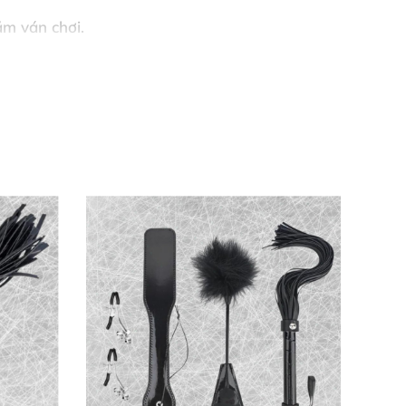
ăm ván chơi.
ệu premium mang lại cảm giác sang trọng, dễ
hông gian an toàn, vui vẻ. Mỗi lần ghép cặp
 hâm nóng mối quan hệ, từ giai đoạn nồng