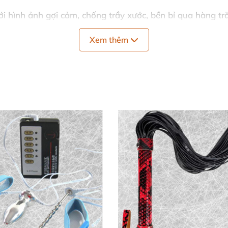
 với hình ảnh gợi cảm, chống trầy xước, bền bỉ qua hàng tr
, xếp gọn trong hộp sang trọng, tiện mang theo mọi nơi.
Xem thêm
o, phù hợp mọi cấp độ kinh nghiệm tình cảm của cặp đôi.
ởng cho buổi hẹn hò lãng mạn tại nhà. ⏱️
ghép cặp khiêu dâm
trở thành lựa chọn hoàn hảo. Chất li
đầy kích thích.
ật" Để Làm Mới Tình Yêu
 mà còn công cụ tuyệt vời khám phá dục vọng mới trong k
ải nghiệm thân mật đỉnh cao. Hoàn hảo cho cặp đôi muốn