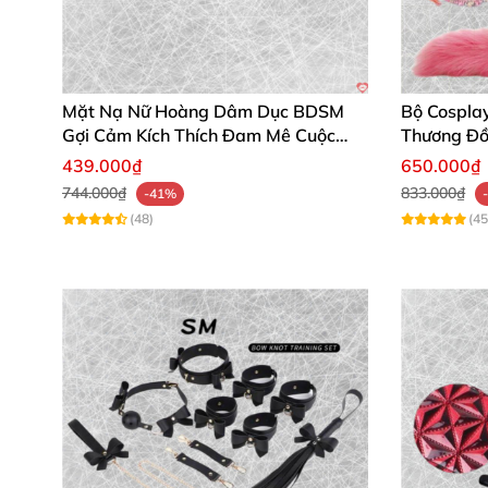
Mặt Nạ Nữ Hoàng Dâm Dục BDSM
Bộ Cospla
Gợi Cảm Kích Thích Đam Mê Cuộc
Thương Đồ
Yêu
439.000₫
650.000₫
744.000₫
833.000₫
-41%
(48)
(45