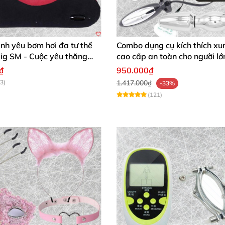
ình yêu bơm hơi đa tư thế
Combo dụng cụ kích thích xu
ig SM - Cuộc yêu thăng
cao cấp an toàn cho người lớ
h chóng mua
₫
950.000₫
3)
1.417.000₫
-33%
(121)