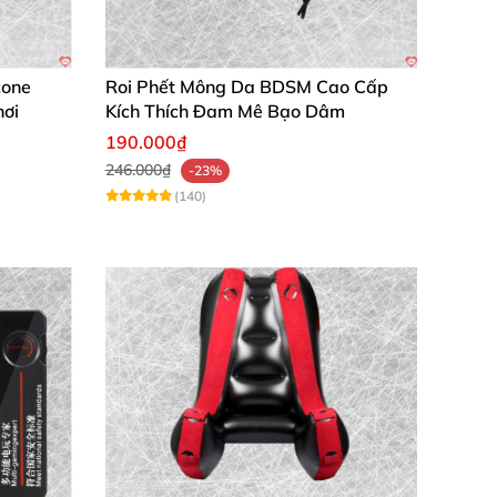
nh khắc thành kỷ niệm khó quên. Chúng tôi
phần thưởng tình yêu đỉnh cao!
💥
cone
Roi Phết Mông Da BDSM Cao Cấp
hơi
Kích Thích Đam Mê Bạo Dâm
190.000₫
246.000₫
-23%
(140)