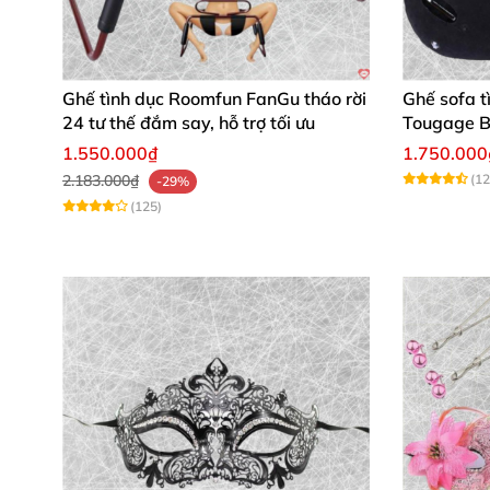
Ghế tình dục Roomfun FanGu tháo rời
Ghế sofa t
24 tư thế đắm say, hỗ trợ tối ưu
Tougage B
hoa, nhan
1.550.000₫
1.750.000
2.183.000₫
(12
-29%
(125)