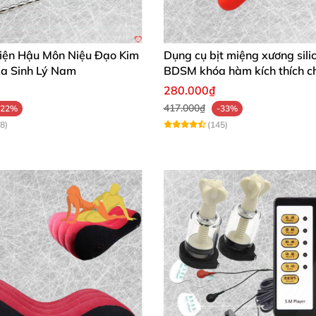
hơi thẻ ghép cặp tình yêu
ngay hôm nay để biến mọi khoả
i tác tận hưởng đam mê bất tận.
Chọn mua ngay và nhận 
iện Hậu Môn Niệu Đạo Kim
Dụng cụ bịt miệng xương sili
Xa Sinh Lý Nam
BDSM khóa hàm kích thích c
280.000₫
417.000₫
-22%
-33%
8)
(145)