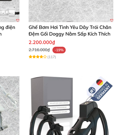
ng điện
Ghế Bơm Hơi Tình Yêu Dây Trói Chân
n
Đệm Gối Doggy Nằm Sấp Kích Thích
2.200.000₫
2.716.000₫
-19%
(117)