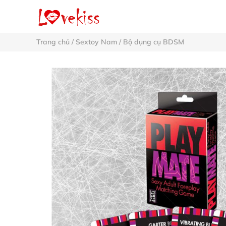
Trang chủ
/
Sextoy Nam
/
Bộ dụng cụ BDSM