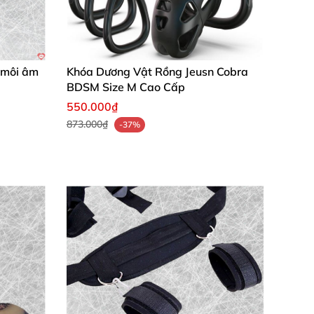
h môi âm
Khóa Dương Vật Rồng Jeusn Cobra
BDSM Size M Cao Cấp
550.000₫
873.000₫
-37%