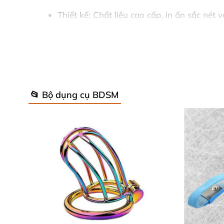
Thiết kế
: Chất liệu cao cấp, in ấn sắc nét
Kích thước
: Thẻ chuẩn 6x9 cm, dễ cầm nắm
Độ khó
: Linh hoạt từ dễ đến thử thách ca
Thời gian chơi
: 20-45 phút mỗi lượt, lý tư
📂 Bộ dụng cụ BDSM
Những thông số vượt trội này khiến
trò chơi 
lưu trữ, đáng đầu tư cho khoảnh khắc riêng tư 
💖 Lý Do Play Mate Là "Vũ Khí Bí M
Play Mate
không chỉ là trò chơi thẻ tình yêu,
thành công đẩy cao sự mong đợi, dẫn đến tr
nàn đến gắn bó sâu sắc.