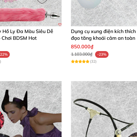
y Hồ Ly Đa Màu Siêu Dễ
Dụng cụ xung điện kích thíc
 Chơi BDSM Hot
đạo tăng khoái cảm an toàn
850.000₫
1.103.000₫
-22%
-23%
)
(32)