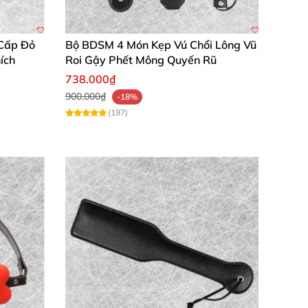
ong phần thưởng foreplay đầy mê hoặc. Bộ trò
o giờ hết!
Cấp Đỏ
Bộ BDSM 4 Món Kẹp Vú Chổi Lông Vũ
ích
Roi Gậy Phết Mông Quyến Rũ
738.000₫
900.000₫
-18%
(197)
 tôi mê thử thách foreplay, giúp vợ chồng gần
hực sự. Vợ chồng bận rộn mà thử vài ván là
n đẹp, foreplay thú vị, tụi mình chơi mãi