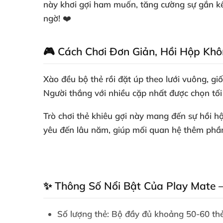
này khơi gợi ham muốn, tăng cường sự gắn kế
ngờ! ❤️
🎮 Cách Chơi Đơn Giản, Hồi Hộp Khô
Xào đều bộ thẻ rồi đặt úp theo lưới vuông, giố
Người thắng với nhiều cặp nhất được chọn tối
Trò chơi thẻ khiêu gợi này mang đến sự hồi hộ
yêu đến lâu năm, giúp mối quan hệ thêm phầ
✨ Thông Số Nổi Bật Của Play Mate 
Số lượng thẻ
: Bộ đầy đủ khoảng 50-60 thẻ