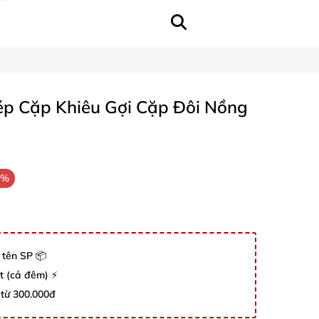
ép Cặp Khiêu Gợi Cặp Đôi Nồng
8%
 tên SP 📦
út (cả đêm) ⚡
 từ 300.000đ