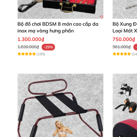
Đừng chần chừ nữa! Sở hữu
Play Mate – trò c
đảm bảo chất lượng premium, giúp bạn và đố
Bộ đồ chơi BDSM 8 món cao cấp da
Bộ Xung Đ
inox mạ vàng hưng phấn
Loại Mát 
1.300.000₫
750.000₫
1.830.000₫
961.000₫
-29%
(190)
(14