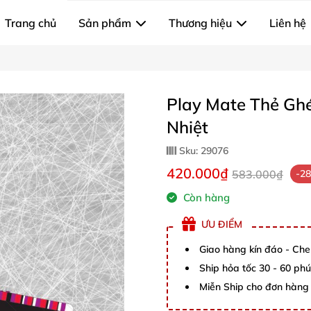
Trang chủ
Sản phẩm
Thương hiệu
Liên hệ
Play Mate Thẻ Gh
Nhiệt
Sku:
29076
420.000₫
583.000₫
-2
Còn hàng
ƯU ĐIỂM
Giao hàng kín đáo - Che
Ship hỏa tốc 30 - 60 ph
Miễn Ship cho đơn hàng