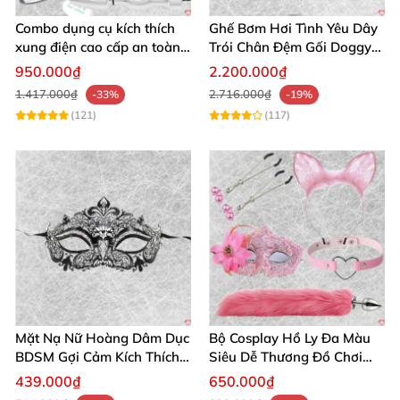
Combo dụng cụ kích thích
Ghế Bơm Hơi Tình Yêu Dây
xung điện cao cấp an toàn
Trói Chân Đệm Gối Doggy
cho người lớn
Nằm Sấp Kích Thích
950.000₫
2.200.000₫
1.417.000₫
2.716.000₫
-33%
-19%
(121)
(117)
Mặt Nạ Nữ Hoàng Dâm Dục
Bộ Cosplay Hồ Ly Đa Màu
BDSM Gợi Cảm Kích Thích
Siêu Dễ Thương Đồ Chơi
Đam Mê Cuộc Yêu
BDSM Hot
439.000₫
650.000₫