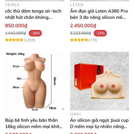
TENGA
LETEN
cốc thủ dâm tenga air-tech
Âm đạo giả Leten A380 Pro
nhật hút chân không
bản 3 đa năng silicon mềm
silicone cao cấp nam
mại
850.000₫
2.450.000₫
1.042.000₫
3.223.000₫
-28%
-24%
(1,819)
(779)
JIUAI
Búp bê tình yêu bán thân
Áo silicon giả ngực Jiuai cup
16kg silicon mềm mại khít
D mềm mại tự nhiên nâng
hồng
ngực