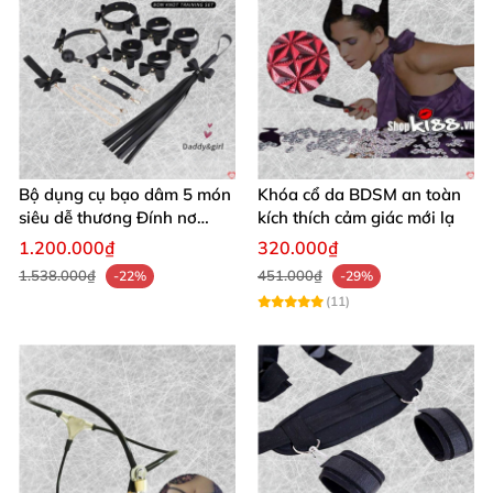
Bộ dụng cụ bạo dâm 5 món
Khóa cổ da BDSM an toàn
siêu dễ thương Đính nơ
kích thích cảm giác mới lạ
quyến rũ kích thích
1.200.000₫
320.000₫
1.538.000₫
451.000₫
-22%
-29%
(11)