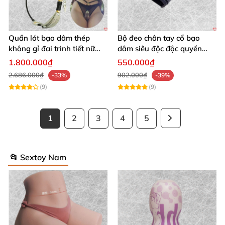
Quần lót bạo dâm thép
Bộ đeo chân tay cổ bạo
không gỉ đai trinh tiết nữ
dâm siêu độc độc quyền
sexy kích thích
thoả mãn
1.800.000₫
550.000₫
2.686.000₫
902.000₫
-33%
-39%
(9)
(9)
1
2
3
4
5
📂 Sextoy Nam