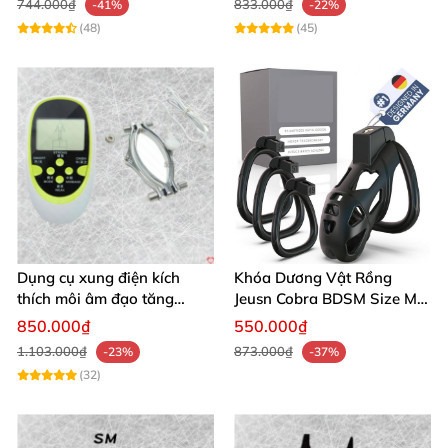
744.000₫
833.000₫
-41%
-22%
(48)
(45)
Dụng cụ xung điện kích
Khóa Dương Vật Rồng
thích môi âm đạo tăng
Jeusn Cobra BDSM Size M
khoái cảm an toàn
Cao Cấp
850.000₫
550.000₫
1.103.000₫
873.000₫
-23%
-37%
(32)