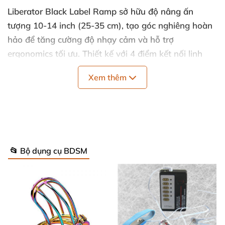
Liberator Black Label Ramp sở hữu độ nâng ấn
tượng
10-14 inch (25-35 cm)
, tạo góc nghiêng hoàn
hảo
để tăng cường độ nhạy cảm
và hỗ trợ
ergonomics tối ưu
. Thiết kế
với
4 điểm kết nối linh
hoạt
, mở ra vô vàn sáng tạo trong tư thế từ phía sau
,
Xem thêm
girl-on-top hay off-the-bed
. Chất liệu cao cấp
, mềm
mại
, dễ dàng vệ sinh
, đảm bảo độ bền lâu dài cho
mọi cuộc vui.
Độ nâng
: 10-14 inch – lý tưởng cho kết nối sâu
hơn
.
📂 Bộ dụng cụ BDSM
Điểm kết nối
: 4 điểm – hỗ trợ restraint vui nhộn
.
Ứng dụng
: Tư thế truyền thống
, sáng tạo
, nâng
tầm khoái lạc
.