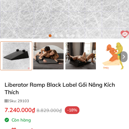
Liberator Ramp Black Label Gối Nâng Kích
Thích
Sku:
29103
7.240.000₫
8.829.000₫
-18%
Còn hàng