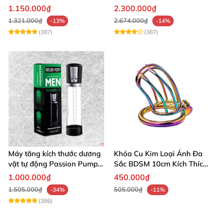
âm đạo thật
app điều khiển tiện lợi
1.150.000₫
2.300.000₫
1.321.000₫
2.674.000₫
-13%
-14%
(387)
(387)
Máy tăng kích thước dương
Khóa Cu Kim Loại Ánh Đa
vật tự động Passion Pump
Sắc BDSM 10cm Kích Thích
sạc tiện lợi
Cao
1.000.000₫
450.000₫
1.505.000₫
505.000₫
-34%
-11%
(386)