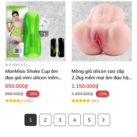
MANMIAO
ManMiao Shake Cup âm
Mông giả silicon cao cấp
đạo giả mini silicon mềm
2.2kg mềm mại âm đạo hậu
mại kích thích mạnh
môn khít
650.000₫
1.150.000₫
866.000₫
1.493.000₫
-25%
-23%
(382)
(381)
1
2
3
4
5