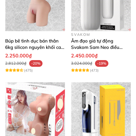
SVAKOM
Búp bê tình dục bán thân
Âm đạo giả tự động
6kg silicon nguyên khối cao
Svakom Sam Neo điều
cấp giá rẻ
khiển qua app webcam cao
2.250.000₫
2.450.000₫
cấp
2.812.000₫
3.024.000₫
-20%
-19%
(475)
(473)