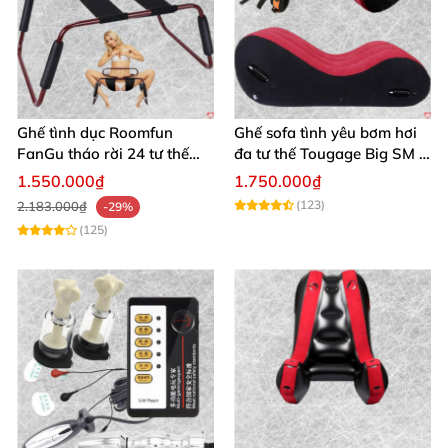
Liberator Black Label Ramp hôm nay
để khám phá
đỉnh cao đam mê cùng chúng tôi! ✨
Ghế tình dục Roomfun
Ghế sofa tình yêu bơm hơi
FanGu tháo rời 24 tư thế
đa tư thế Tougage Big SM -
đắm say, hỗ trợ tối ưu
Cuộc yêu thăng hoa, nhanh
1.550.000₫
1.750.000₫
chóng mua
(123)
2.183.000₫
-29%
(125)