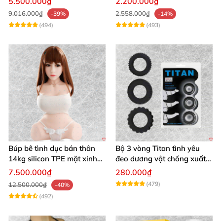
5.500.000₫
2.200.000₫
9.016.000₫
2.558.000₫
-39%
-14%
(494)
(493)
Búp bê tình dục bán thân
Bộ 3 vòng Titan tình yêu
14kg silicon TPE mặt xinh
đeo dương vật chống xuất
trắng hồng
tinh sớm chất liệu silicon y
7.500.000₫
280.000₫
tế
(479)
12.500.000₫
-40%
(492)