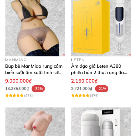
MANMIAO
LETEN
Búp bê ManMiao rung cảm
Âm đạo giả Leten A380
biến sưởi ấm xuất tinh siêu
phiên bản 2 thụt rung đa
thực trải nghiệm
chế độ, siêu mềm
9.000.000₫
2.150.000₫
13.235.000₫
2.721.000₫
-32%
-21%
(478)
(476)