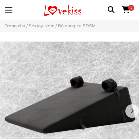
0
Trang chủ
/
Sextoy Nam
/
Bộ dụng cụ BDSM