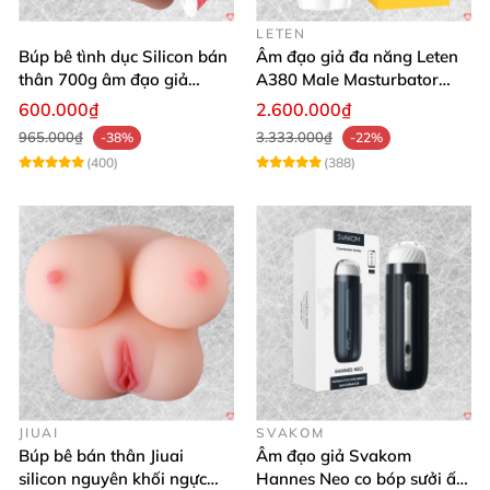
LETEN
Búp bê tình dục Silicon bán
Âm đạo giả đa năng Leten
thân 700g âm đạo giả
A380 Male Masturbator
nguyên khối giống thật
Version 4
600.000₫
2.600.000₫
965.000₫
3.333.000₫
-38%
-22%
(400)
(388)
JIUAI
SVAKOM
Búp bê bán thân Jiuai
Âm đạo giả Svakom
silicon nguyên khối ngực
Hannes Neo co bóp sưởi ấm