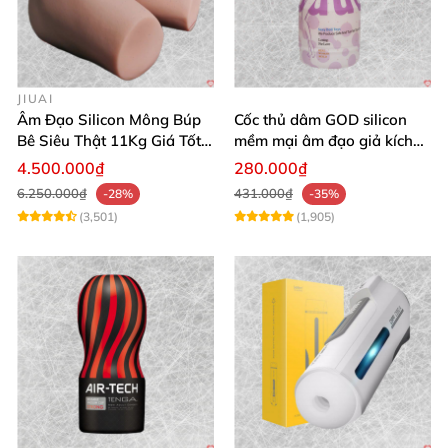
JIUAI
Âm Đạo Silicon Mông Búp
Cốc thủ dâm GOD silicon
Bê Siêu Thật 11Kg Giá Tốt
mềm mại âm đạo giả kích
Hàng Nhật
thích mạnh mẽ
4.500.000₫
280.000₫
6.250.000₫
431.000₫
-28%
-35%
(3,501)
(1,905)