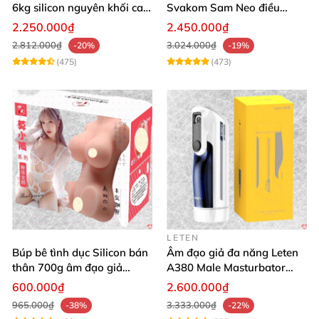
6kg silicon nguyên khối cao
Svakom Sam Neo điều
cấp giá rẻ
khiển qua app webcam cao
2.250.000₫
2.450.000₫
cấp
2.812.000₫
3.024.000₫
-20%
-19%
(475)
(473)
LETEN
Búp bê tình dục Silicon bán
Âm đạo giả đa năng Leten
thân 700g âm đạo giả
A380 Male Masturbator
nguyên khối giống thật
Version 4
600.000₫
2.600.000₫
965.000₫
3.333.000₫
-38%
-22%