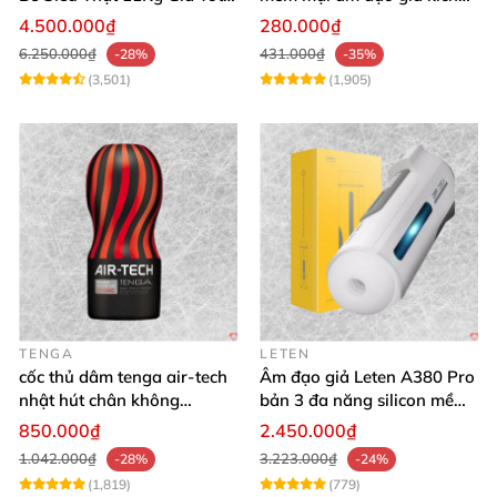
Hàng Nhật
thích mạnh mẽ
4.500.000₫
280.000₫
6.250.000₫
431.000₫
-28%
-35%
(3,501)
(1,905)
TENGA
LETEN
cốc thủ dâm tenga air-tech
Âm đạo giả Leten A380 Pro
nhật hút chân không
bản 3 đa năng silicon mềm
silicone cao cấp nam
mại
850.000₫
2.450.000₫
1.042.000₫
3.223.000₫
-28%
-24%
(1,819)
(779)