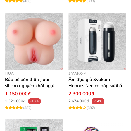
(400)
(388)
JIUAI
SVAKOM
Búp bê bán thân Jiuai
Âm đạo giả Svakom
silicon nguyên khối ngực
Hannes Neo co bóp sưởi ấm
âm đạo thật
app điều khiển tiện lợi
1.150.000₫
2.300.000₫
1.321.000₫
2.674.000₫
-13%
-14%
(387)
(387)