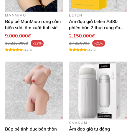
MANMIAO
LETEN
Búp bê ManMiao rung cảm
Âm đạo giả Leten A380
biến sưởi ấm xuất tinh siêu
phiên bản 2 thụt rung đa
thực trải nghiệm
chế độ, siêu mềm
9.000.000₫
2.150.000₫
13.235.000₫
2.721.000₫
-32%
-21%
(478)
(476)
SVAKOM
Búp bê tình dục bán thân
Âm đạo giả tự động