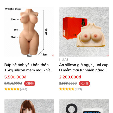
JIUAI
Búp bê tình yêu bán thân
Áo silicon giả ngực Jiuai cup
16kg silicon mềm mại khít
D mềm mại tự nhiên nâng
hồng
ngực
5.500.000₫
2.200.000₫
9.016.000₫
2.558.000₫
-39%
-14%
(494)
(493)