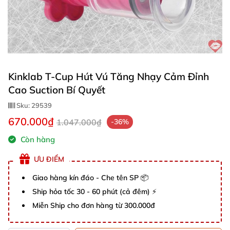
Kinklab T-Cup Hút Vú Tăng Nhạy Cảm Đỉnh
Cao Suction Bí Quyết
Sku:
29539
670.000₫
1.047.000₫
-36%
Còn hàng
ƯU ĐIỂM
Giao hàng kín đáo - Che tên SP 📦
Ship hỏa tốc 30 - 60 phút (cả đêm) ⚡
Miễn Ship cho đơn hàng từ 300.000đ