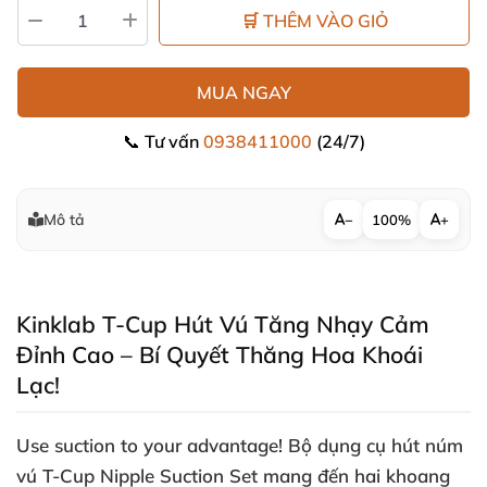
🛒 THÊM VÀO GIỎ
MUA NGAY
📞 Tư vấn
0938411000
(24/7)
Mô tả
−
100%
+
Kinklab T-Cup Hút Vú Tăng Nhạy Cảm
Đỉnh Cao – Bí Quyết Thăng Hoa Khoái
Lạc!
Use suction to your advantage!
Bộ dụng cụ hút núm
vú T-Cup Nipple Suction Set mang đến hai khoang