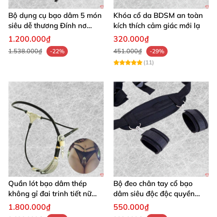
Bộ dụng cụ bạo dâm 5 món
Khóa cổ da BDSM an toàn
siêu dễ thương Đính nơ
kích thích cảm giác mới lạ
quyến rũ kích thích
1.200.000₫
320.000₫
1.538.000₫
451.000₫
-22%
-29%
(11)
Quần lót bạo dâm thép
Bộ đeo chân tay cổ bạo
không gỉ đai trinh tiết nữ
dâm siêu độc độc quyền
sexy kích thích
thoả mãn
1.800.000₫
550.000₫