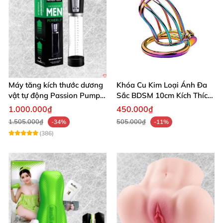
Máy tăng kích thước dương
Khóa Cu Kim Loại Ánh Đa
vật tự động Passion Pump
Sắc BDSM 10cm Kích Thích
sạc tiện lợi
Cao
1.000.000₫
450.000₫
1.505.000₫
505.000₫
-34%
-11%
(386)