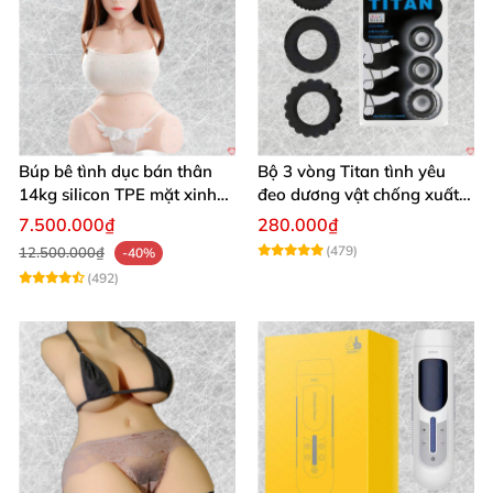
Búp bê tình dục bán thân
Bộ 3 vòng Titan tình yêu
14kg silicon TPE mặt xinh
đeo dương vật chống xuất
trắng hồng
tinh sớm chất liệu silicon y
7.500.000₫
280.000₫
tế
(479)
12.500.000₫
-40%
(492)