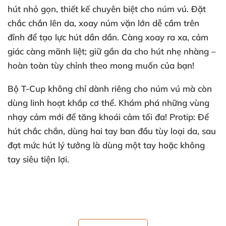
hút nhỏ gọn
, thiết kế chuyên biệt cho núm vú
. Đặt
chắc chắn lên da
, xoay núm vặn lớn dễ cầm trên
đỉnh
để tạo lực hút dần dần
. Càng xoay ra xa
, cảm
giác càng mãnh liệt; giữ gần da cho hút nhẹ nhàng –
hoàn toàn tùy chỉnh theo
mong muốn
của bạn!
Bộ T-Cup không chỉ dành
riêng cho núm vú
mà còn
dùng linh hoạt khắp cơ thể
. Khám phá
những vùng
nhạy cảm mới
để tăng khoái cảm tối đa! Protip: Để
hút chắc chắn
, dùng hai tay ban đầu tùy loại da
, sau
đạt mức hút lý tưởng là dùng một tay
hoặc không
tay siêu tiện lợi.