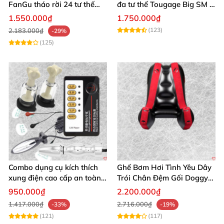
FanGu tháo rời 24 tư thế
đa tư thế Tougage Big SM -
tiện lợi
, rửa sạch nhanh khô
. Núm vú nhạy cảm
đắm say, hỗ trợ tối ưu
Cuộc yêu thăng hoa, nhanh
1.550.000₫
1.750.000₫
chóng mua
hơn hẳn
, trải nghiệm thân mật đỉnh cao
,
(123)
2.183.000₫
-29%
recommend 10/10! "
(125)
Mua ngay Kinklab T-Cup Nipple Suction Set hôm
nay
để khám phá đỉnh cao khoái lạc!
Thêm vào giỏ
hàng
và biến
mọi khoảnh khắc thành bất tận đam
mê!
Combo dụng cụ kích thích
Ghế Bơm Hơi Tình Yêu Dây
xung điện cao cấp an toàn
Trói Chân Đệm Gối Doggy
cho người lớn
Nằm Sấp Kích Thích
950.000₫
2.200.000₫
1.417.000₫
2.716.000₫
-33%
-19%
(121)
(117)