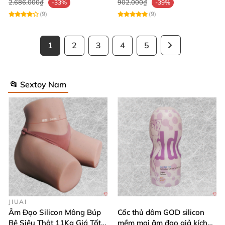
2.686.000₫
902.000₫
-33%
-39%
(9)
(9)
1
2
3
4
5
📂 Sextoy Nam
JIUAI
Âm Đạo Silicon Mông Búp
Cốc thủ dâm GOD silicon
Bê Siêu Thật 11Kg Giá Tốt
mềm mại âm đạo giả kích