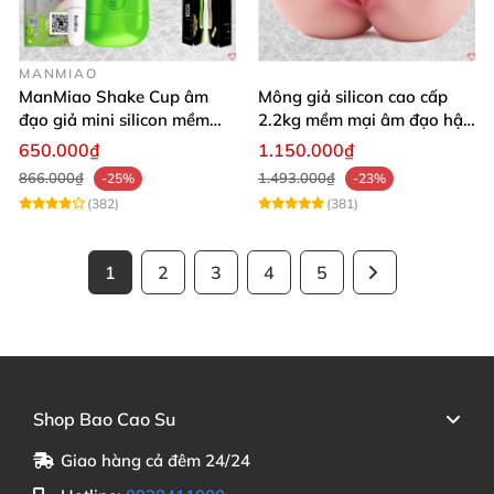
MANMIAO
ManMiao Shake Cup âm
Mông giả silicon cao cấp
đạo giả mini silicon mềm
2.2kg mềm mại âm đạo hậu
mại kích thích mạnh
môn khít
650.000₫
1.150.000₫
866.000₫
1.493.000₫
-25%
-23%
(382)
(381)
1
2
3
4
5
Shop Bao Cao Su
Giao hàng cả đêm 24/24