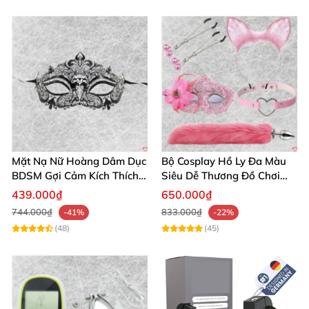
Mặt Nạ Nữ Hoàng Dâm Dục
Bộ Cosplay Hồ Ly Đa Màu
BDSM Gợi Cảm Kích Thích
Siêu Dễ Thương Đồ Chơi
Đam Mê Cuộc Yêu
BDSM Hot
439.000₫
650.000₫
744.000₫
833.000₫
-41%
-22%
(48)
(45)