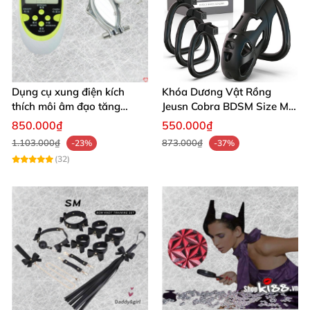
Dụng cụ xung điện kích
Khóa Dương Vật Rồng
thích môi âm đạo tăng
Jeusn Cobra BDSM Size M
khoái cảm an toàn
Cao Cấp
850.000₫
550.000₫
1.103.000₫
873.000₫
-23%
-37%
(32)