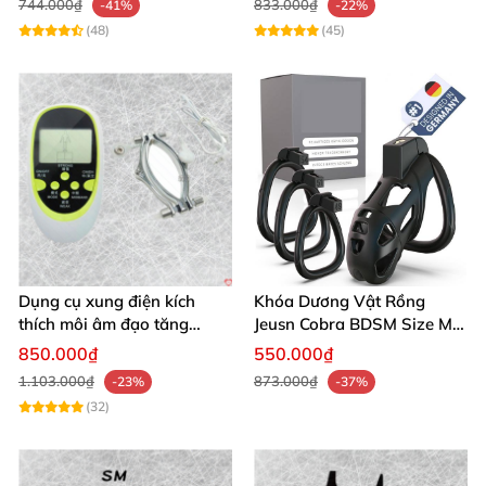
744.000₫
833.000₫
-41%
-22%
(48)
(45)
Dụng cụ xung điện kích
Khóa Dương Vật Rồng
thích môi âm đạo tăng
Jeusn Cobra BDSM Size M
khoái cảm an toàn
Cao Cấp
850.000₫
550.000₫
1.103.000₫
873.000₫
-23%
-37%
(32)