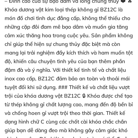
– Đỉnh cao của sự bạo dâm và lòng chung thủy ❤️ 🔥
Khóa dương vật kim loại thép không gỉ BZ12C là
món đồ chơi tình dục đẳng cấp, không thể thiếu cho
những cặp đôi đam mê bạo dâm và muốn gia tăng
cảm xúc thăng hoa trong cuộc yêu. Sản phẩm không
chỉ giúp thể hiện sự chung thủy đặc biệt mà còn
mang lại trải nghiệm đầy kích thích và ham muốn tột
độ, khiến câu chuyện tình yêu của bạn thêm phần
đậm đà và ý nghĩa. Với thiết kế tinh tế và chất liệu
inox cao cấp, BZ12C đảm bảo an toàn và thoải mái
tuyệt đối khi sử dụng. ### Thiết kế và chất liệu vượt
trội của khóa dương vật BZ12C 🔒 Khóa được chế tạo
từ thép không gỉ chất lượng cao, mang đến độ bền bỉ
và chống hoen gỉ vượt trội theo thời gian. Thiết kế
dạng hình chữ C cùng các chốt cài khóa chắc chắn
giúp bạn dễ dàng đeo mà không gây cảm giác khó