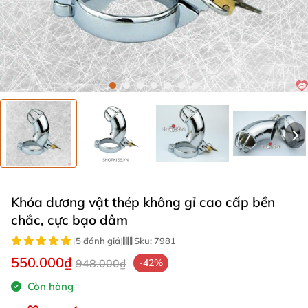
Khóa dương vật thép không gỉ cao cấp bền
chắc, cực bạo dâm
|
5 đánh giá
|
Sku:
7981
550.000₫
948.000₫
-42%
Còn hàng