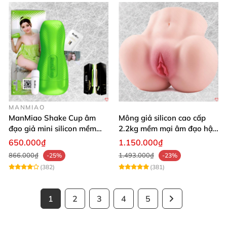
MANMIAO
ManMiao Shake Cup âm
Mông giả silicon cao cấp
đạo giả mini silicon mềm
2.2kg mềm mại âm đạo hậu
mại kích thích mạnh
môn khít
650.000₫
1.150.000₫
866.000₫
1.493.000₫
-25%
-23%
(382)
(381)
1
2
3
4
5