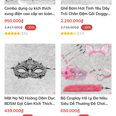
Combo dụng cụ kích thích
Ghế Bơm Hơi Tình Yêu Dây
xung điện cao cấp an toàn
Trói Chân Đệm Gối Doggy
cho người lớn
Nằm Sấp Kích Thích
950.000₫
2.200.000₫
1.417.000₫
2.716.000₫
-33%
-19%
(121)
(117)
Mặt Nạ Nữ Hoàng Dâm Dục
Bộ Cosplay Hồ Ly Đa Màu
BDSM Gợi Cảm Kích Thích
Siêu Dễ Thương Đồ Chơi
Đam Mê Cuộc Yêu
BDSM Hot
439.000₫
650.000₫