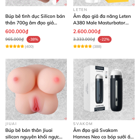
LETEN
Búp bê tình dục Silicon bán
Âm đạo giả đa năng Leten
thân 700g âm đạo giả
A380 Male Masturbator
nguyên khối giống thật
Version 4
600.000₫
2.600.000₫
965.000₫
3.333.000₫
-38%
-22%
(400)
(388)
JIUAI
SVAKOM
Búp bê bán thân Jiuai
Âm đạo giả Svakom
silicon nguyên khối ngực
Hannes Neo co bóp sưởi ấm