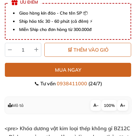
ƯU ĐIỂM
Giao hàng kín đáo - Che tên SP 📦
Ship hỏa tốc 30 - 60 phút (cả đêm) ⚡
Miễn Ship cho đơn hàng từ 300.000đ
🛒 THÊM VÀO GIỎ
MUA NGAY
📞 Tư vấn
0938411000
(24/7)
Mô tả
−
100%
+
<pre> Khóa dương vật kim loại thép không gỉ BZ12C