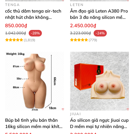
TENGA
LETEN
cốc thủ dâm tenga air-tech
Âm đạo giả Leten A380 Pro
nhật hút chân không
bản 3 đa năng silicon mềm
silicone cao cấp nam
mại
850.000₫
2.450.000₫
1.042.000₫
3.223.000₫
-28%
-24%
(1,819)
(779)
JIUAI
Búp bê tình yêu bán thân
Áo silicon giả ngực Jiuai cup
16kg silicon mềm mại khít
D mềm mại tự nhiên nâng
hồng
ngực