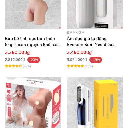
SVAKOM
Búp bê tình dục bán thân
Âm đạo giả tự động
6kg silicon nguyên khối cao
Svakom Sam Neo điều
cấp giá rẻ
khiển qua app webcam cao
2.250.000₫
2.450.000₫
cấp
2.812.000₫
3.024.000₫
-20%
-19%
(475)
(473)