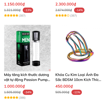
âm đạo thật
app điều khiển tiện lợi
1.150.000₫
2.300.000₫
1.321.000₫
2.674.000₫
-13%
-14%
(387)
(387)
Máy tăng kích thước dương
Khóa Cu Kim Loại Ánh Đa
vật tự động Passion Pump
Sắc BDSM 10cm Kích Thích
sạc tiện lợi
Cao
1.000.000₫
450.000₫
1.505.000₫
505.000₫
-34%
-11%
(386)