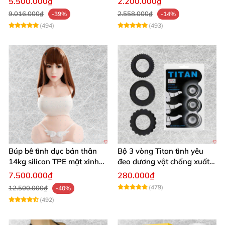
5.500.000₫
2.200.000₫
9.016.000₫
2.558.000₫
-39%
-14%
(494)
(493)
Búp bê tình dục bán thân
Bộ 3 vòng Titan tình yêu
14kg silicon TPE mặt xinh
đeo dương vật chống xuất
trắng hồng
tinh sớm chất liệu silicon y
7.500.000₫
280.000₫
tế
(479)
12.500.000₫
-40%
(492)