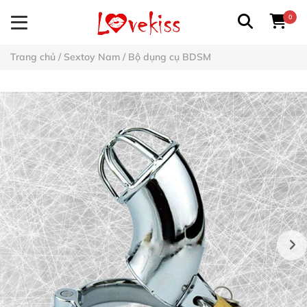
0
Trang chủ
/
Sextoy Nam
/
Bộ dụng cụ BDSM