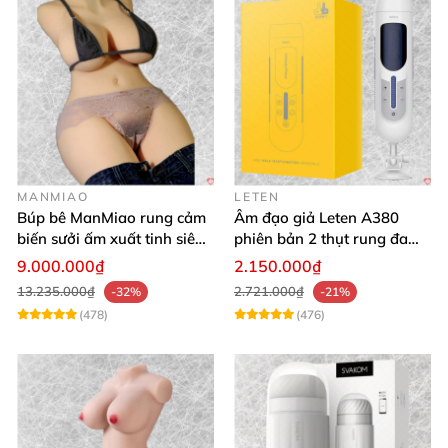
MANMIAO
LETEN
Búp bê ManMiao rung cảm
Âm đạo giả Leten A380
biến sưởi ấm xuất tinh siêu
phiên bản 2 thụt rung đa
thực trải nghiệm
chế độ, siêu mềm
9.000.000₫
2.150.000₫
13.235.000₫
2.721.000₫
-32%
-21%
(478)
(476)