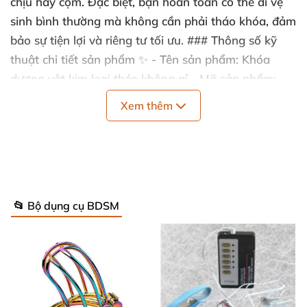
chịu hay cộm. Đặc biệt, bạn hoàn toàn có thể đi vệ
sinh bình thường mà không cần phải tháo khóa, đảm
bảo sự tiện lợi và riêng tư tối ưu. ### Thông số kỹ
thuật chi tiết sản phẩm ✨ - Tên sản phẩm: Khóa
dương vật kim loại thép không gỉ - Mã sản phẩm:
BZ12C - Thể loại: Dụng cụ bạo dâm, đồ chơi tình dục
Xem thêm
dành cho gay và các cặp đôi - Tính năng: Thể hiện
lòng chung thủy, tạo khoái cảm mãnh liệt trong cuộc
yêu BDSM - Kích thước vòng khóa: 4 cm, 4.5 cm và 5
cm – phù hợp mọi kích cỡ dương vật - Xuất xứ: Mỹ,
sản xuất bởi Ou Hani Nijia Factory (China) Thiết kế
📂 Bộ dụng cụ BDSM
dòng BZ12C không chỉ phù hợp với kích thước của
phái mạnh Việt Nam mà còn tăng thêm phần kích
thích hưng phấn khi sử dụng. Đây là lựa chọn tuyệt
vời giúp bạn kiểm soát và giữ gìn mối quan hệ, đặc
biệt hữu hiệu cho những ai mong muốn thể hiện sự