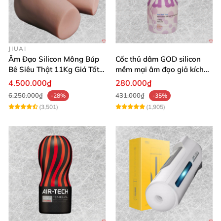
JIUAI
Âm Đạo Silicon Mông Búp
Cốc thủ dâm GOD silicon
Bê Siêu Thật 11Kg Giá Tốt
mềm mại âm đạo giả kích
Hàng Nhật
thích mạnh mẽ
4.500.000₫
280.000₫
6.250.000₫
431.000₫
-28%
-35%
(3,501)
(1,905)