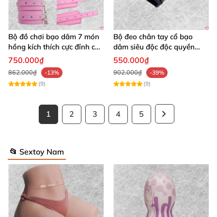
Bộ đồ chơi bạo dâm 7 món
Bộ đeo chân tay cổ bạo
hồng kích thích cực đỉnh cho
dâm siêu độc độc quyền
đôi
thoả mãn
750.000₫
550.000₫
862.000₫
902.000₫
-13%
-39%
(9)
(9)
1
2
3
4
5
📂 Sextoy Nam