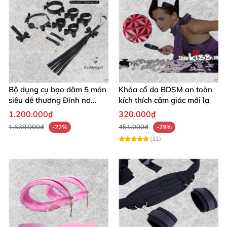
Bộ dụng cụ bạo dâm 5 món
Khóa cổ da BDSM an toàn
siêu dễ thương Đính nơ
kích thích cảm giác mới lạ
quyến rũ kích thích
1.200.000₫
320.000₫
1.538.000₫
451.000₫
-22%
-29%
(11)