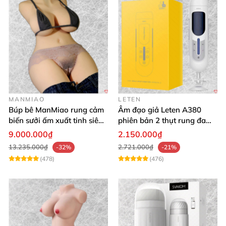
MANMIAO
LETEN
Búp bê ManMiao rung cảm
Âm đạo giả Leten A380
biến sưởi ấm xuất tinh siêu
phiên bản 2 thụt rung đa
thực trải nghiệm
chế độ, siêu mềm
9.000.000₫
2.150.000₫
13.235.000₫
2.721.000₫
-32%
-21%
(478)
(476)