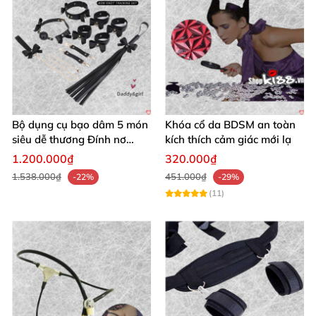
Bộ dụng cụ bạo dâm 5 món
Khóa cổ da BDSM an toàn
siêu dễ thương Đính nơ
kích thích cảm giác mới lạ
quyến rũ kích thích
1.200.000₫
320.000₫
1.538.000₫
451.000₫
-22%
-29%
(11)