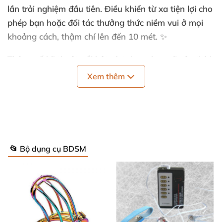
lần trải nghiệm đầu tiên. Điều khiển từ xa tiện lợi cho
phép bạn hoặc đối tác thưởng thức niềm vui ở mọi
khoảng cách, thậm chí lên đến 10 mét. ✨
Thông số kỹ thuật nổi bật và tại sao bạn sẽ yêu thích
nó
Xem thêm
Chất liệu: Silicone cao cấp an toàn và FDA-
approved cùng ABS thân thiện với da nhạy cảm,
mang lại cảm giác mềm mịn và an toàn khi tiếp
xúc trực tiếp.
📂 Bộ dụng cụ BDSM
Màu sắc: Đen huyền bí, tăng nét quyến rũ và
sang trọng cho mọi khoảnh khắc riêng tư.
Kích thước: Dài 6.25 cm, rộng 2.5 cm – vừa vặn,
dễ thao tác cho cả người mới và người đã có kinh