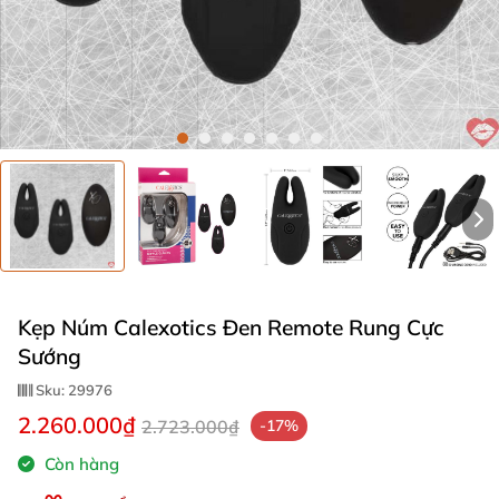
Kẹp Núm Calexotics Đen Remote Rung Cực
Sướng
Sku:
29976
2.260.000₫
2.723.000₫
-17%
Còn hàng