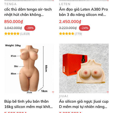
TENGA
LETEN
cốc thủ dâm tenga air-tech
Âm đạo giả Leten A380 Pro
nhật hút chân không
bản 3 đa năng silicon mềm
silicone cao cấp nam
mại
850.000₫
2.450.000₫
1.042.000₫
3.223.000₫
-28%
-24%
(1,819)
(779)
JIUAI
Búp bê tình yêu bán thân
Áo silicon giả ngực Jiuai cup
16kg silicon mềm mại khít
D mềm mại tự nhiên nâng
hồng
ngực