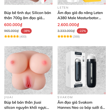
LETEN
Búp bê tình dục Silicon bán
Âm đạo giả đa năng Leten
thân 700g âm đạo giả
A380 Male Masturbator
nguyên khối giống thật
Version 4
600.000₫
2.600.000₫
965.000₫
3.333.000₫
-38%
-22%
(400)
(388)
JIUAI
SVAKOM
Búp bê bán thân Jiuai
Âm đạo giả Svakom
silicon nguyên khối ngực
Hannes Neo co bóp sưởi ấm