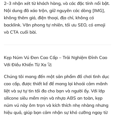
2–3 nhận xét từ khách hàng, và các đặc tính nổi bật.
Nội dung đã xáo trộn, giữ nguyên các dòng [IMG],
không thêm giá, điện thoại, địa chỉ, không có
backlink. Văn phong tự nhiên, tối ưu SEO, có emoji
và CTA cuối bài.
Kẹp Núm Vú Đen Cao Cấp – Trải Nghiệm Đỉnh Cao
Với Điều Khiển Từ Xa 🚀
Chúng tôi mang đến một sản phẩm đồ chơi tình dục
cao cấp, được thiết kế để mang lại khoái cảm mãnh
liệt và sự tự tin tối đa cho bạn và người ấy. Với lớp
silicone siêu mềm mịn và nhựa ABS an toàn, kẹp
núm vú này ôm trọn và kích thích nhẹ nhàng nhưng
hiệu quả, giúp bạn cảm nhận sự khó cưỡng ngay từ