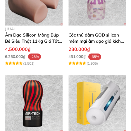
JIUAI
Âm Đạo Silicon Mông Búp
Cốc thủ dâm GOD silicon
Bê Siêu Thật 11Kg Giá Tốt
mềm mại âm đạo giả kích
Hàng Nhật
thích mạnh mẽ
4.500.000₫
280.000₫
6.250.000₫
431.000₫
-28%
-35%
(3,501)
(1,905)