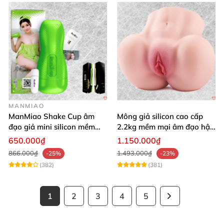
MANMIAO
ManMiao Shake Cup âm
Mông giả silicon cao cấp
đạo giả mini silicon mềm
2.2kg mềm mại âm đạo hậu
mại kích thích mạnh
môn khít
650.000₫
1.150.000₫
866.000₫
1.493.000₫
-25%
-23%
(382)
(381)
1
2
3
4
5