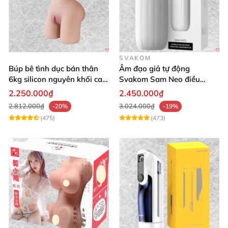
SVAKOM
Búp bê tình dục bán thân
Âm đạo giả tự động
6kg silicon nguyên khối cao
Svakom Sam Neo điều
cấp giá rẻ
khiển qua app webcam cao
2.250.000₫
2.450.000₫
cấp
2.812.000₫
3.024.000₫
-20%
-19%
(475)
(473)