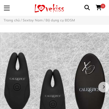
0
Trang chủ
/
Sextoy Nam
/
Bộ dụng cụ BDSM