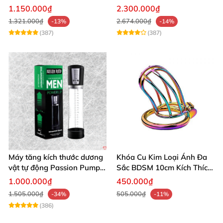
âm đạo thật
app điều khiển tiện lợi
1.150.000₫
2.300.000₫
1.321.000₫
2.674.000₫
-13%
-14%
(387)
(387)
Máy tăng kích thước dương
Khóa Cu Kim Loại Ánh Đa
vật tự động Passion Pump
Sắc BDSM 10cm Kích Thích
sạc tiện lợi
Cao
1.000.000₫
450.000₫
1.505.000₫
505.000₫
-34%
-11%
(386)