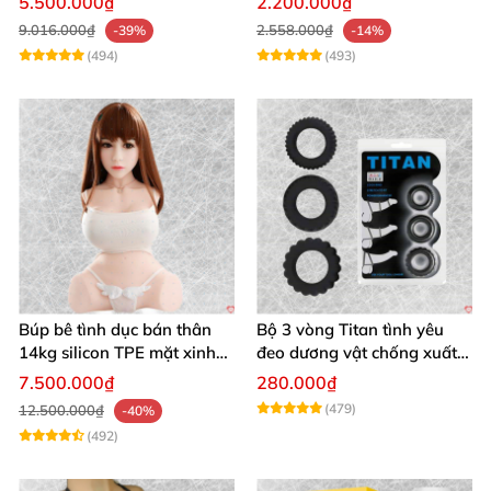
5.500.000₫
2.200.000₫
9.016.000₫
2.558.000₫
-39%
-14%
(494)
(493)
Búp bê tình dục bán thân
Bộ 3 vòng Titan tình yêu
14kg silicon TPE mặt xinh
đeo dương vật chống xuất
trắng hồng
tinh sớm chất liệu silicon y
7.500.000₫
280.000₫
tế
(479)
12.500.000₫
-40%
(492)