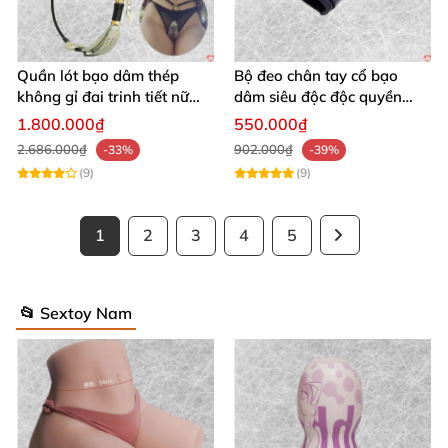
Quần lót bạo dâm thép
Bộ đeo chân tay cổ bạo
không gỉ đai trinh tiết nữ
dâm siêu độc độc quyền
sexy kích thích
thoả mãn
1.800.000₫
550.000₫
2.686.000₫
902.000₫
-33%
-39%
(9)
(9)
1
2
3
4
5
📂 Sextoy Nam