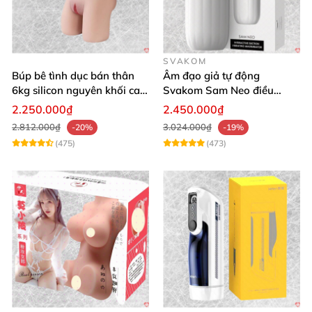
SVAKOM
Búp bê tình dục bán thân
Âm đạo giả tự động
6kg silicon nguyên khối cao
Svakom Sam Neo điều
cấp giá rẻ
khiển qua app webcam cao
2.250.000₫
2.450.000₫
cấp
2.812.000₫
3.024.000₫
-20%
-19%
(475)
(473)