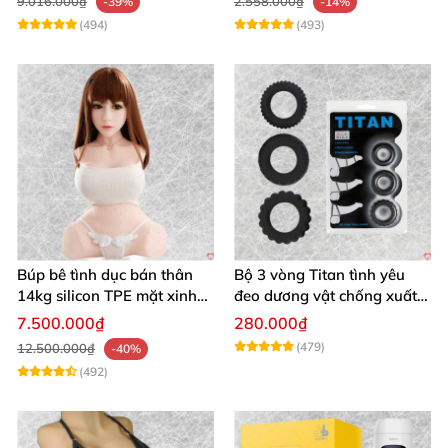
9.016.000₫
2.558.000₫
-39%
-14%
(494)
(493)
Búp bê tình dục bán thân
Bộ 3 vòng Titan tình yêu
14kg silicon TPE mặt xinh
đeo dương vật chống xuất
trắng hồng
tinh sớm chất liệu silicon y
7.500.000₫
280.000₫
tế
(479)
12.500.000₫
-40%
(492)