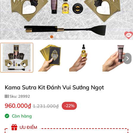
Kama Sutra Kit Đánh Vui Sướng Ngọt
Sku:
28992
960.000₫
1.231.000₫
-22%
Còn hàng
ƯU ĐIỂM