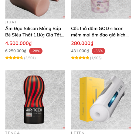
JIUAI
Âm Đạo Silicon Mông Búp
Cốc thủ dâm GOD silicon
Bê Siêu Thật 11Kg Giá Tốt
mềm mại âm đạo giả kích
Hàng Nhật
thích mạnh mẽ
4.500.000₫
280.000₫
6.250.000₫
431.000₫
-28%
-35%
(3,501)
(1,905)
TENGA
LETEN