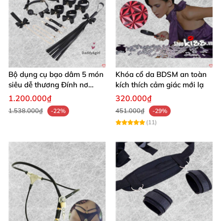
Bộ dụng cụ bạo dâm 5 món
Khóa cổ da BDSM an toàn
siêu dễ thương Đính nơ
kích thích cảm giác mới lạ
quyến rũ kích thích
1.200.000₫
320.000₫
1.538.000₫
451.000₫
-22%
-29%
(11)