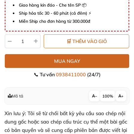
Giao hàng kín đáo - Che tên SP 📦
Ship hỏa tốc 30 - 60 phút (cả đêm) ⚡
Miễn Ship cho đơn hàng từ 300.000đ
🛒 THÊM VÀO GIỎ
MUA NGAY
📞 Tư vấn
0938411000
(24/7)
Mô tả
−
100%
+
Xin lưu ý: Tôi sẽ từ chối bất kỳ yêu cầu sao chép nội
dung gốc hoặc sao chép cấu trúc cụ thể một bài gốc
có bản quyền và sẽ cung cấp phiên bản được viết lại