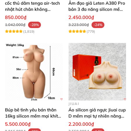
cốc thủ dâm tenga air-tech
Âm đạo giả Leten A380 Pro
nhật hút chân không
bản 3 đa năng silicon mềm
silicone cao cấp nam
mại
850.000₫
2.450.000₫
1.042.000₫
3.223.000₫
-28%
-24%
(1,819)
(779)
JIUAI
Búp bê tình yêu bán thân
Áo silicon giả ngực Jiuai cup
16kg silicon mềm mại khít
D mềm mại tự nhiên nâng
hồng
ngực
5.500.000₫
2.200.000₫