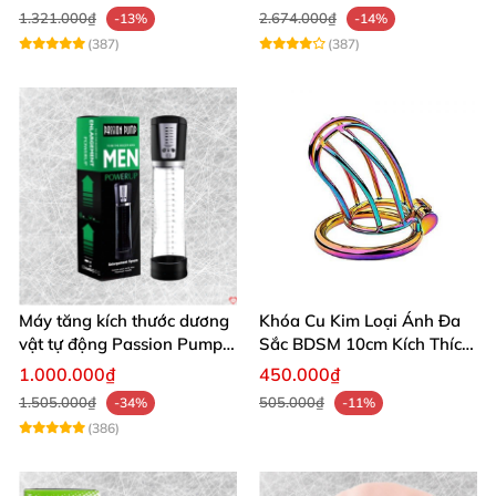
1.321.000₫
2.674.000₫
-13%
-14%
(387)
(387)
Máy tăng kích thước dương
Khóa Cu Kim Loại Ánh Đa
vật tự động Passion Pump
Sắc BDSM 10cm Kích Thích
sạc tiện lợi
Cao
1.000.000₫
450.000₫
1.505.000₫
505.000₫
-34%
-11%
(386)