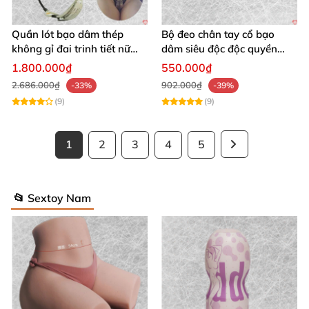
Quần lót bạo dâm thép
Bộ đeo chân tay cổ bạo
không gỉ đai trinh tiết nữ
dâm siêu độc độc quyền
sexy kích thích
thoả mãn
1.800.000₫
550.000₫
2.686.000₫
902.000₫
-33%
-39%
(9)
(9)
1
2
3
4
5
📂 Sextoy Nam