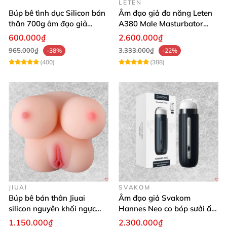
LETEN
Búp bê tình dục Silicon bán
Âm đạo giả đa năng Leten
thân 700g âm đạo giả
A380 Male Masturbator
nguyên khối giống thật
Version 4
600.000₫
2.600.000₫
965.000₫
3.333.000₫
-38%
-22%
(400)
(388)
JIUAI
SVAKOM
Búp bê bán thân Jiuai
Âm đạo giả Svakom
silicon nguyên khối ngực
Hannes Neo co bóp sưởi ấm
âm đạo thật
app điều khiển tiện lợi
1.150.000₫
2.300.000₫