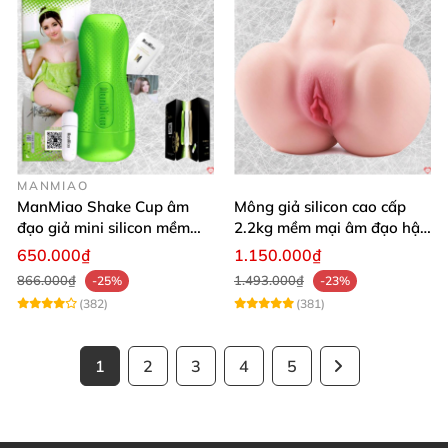
MANMIAO
ManMiao Shake Cup âm
Mông giả silicon cao cấp
đạo giả mini silicon mềm
2.2kg mềm mại âm đạo hậu
mại kích thích mạnh
môn khít
650.000₫
1.150.000₫
866.000₫
1.493.000₫
-25%
-23%
(382)
(381)
1
2
3
4
5