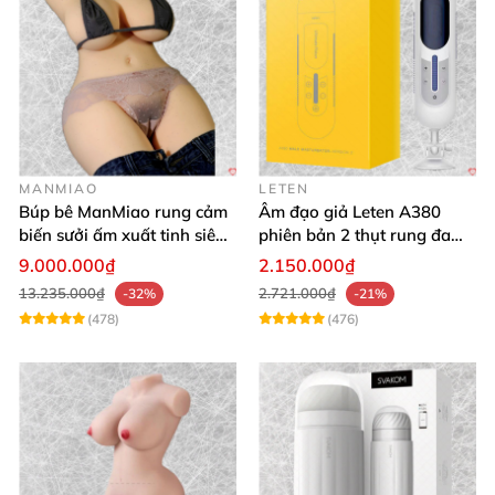
MANMIAO
LETEN
Búp bê ManMiao rung cảm
Âm đạo giả Leten A380
biến sưởi ấm xuất tinh siêu
phiên bản 2 thụt rung đa
thực trải nghiệm
chế độ, siêu mềm
9.000.000₫
2.150.000₫
13.235.000₫
2.721.000₫
-32%
-21%
(478)
(476)