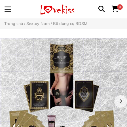
0
Trang chủ
/
Sextoy Nam
/
Bộ dụng cụ BDSM