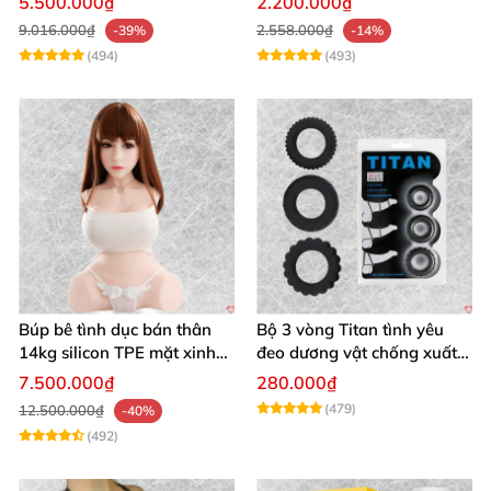
5.500.000₫
2.200.000₫
9.016.000₫
2.558.000₫
-39%
-14%
(494)
(493)
Búp bê tình dục bán thân
Bộ 3 vòng Titan tình yêu
14kg silicon TPE mặt xinh
đeo dương vật chống xuất
trắng hồng
tinh sớm chất liệu silicon y
7.500.000₫
280.000₫
tế
(479)
12.500.000₫
-40%
(492)