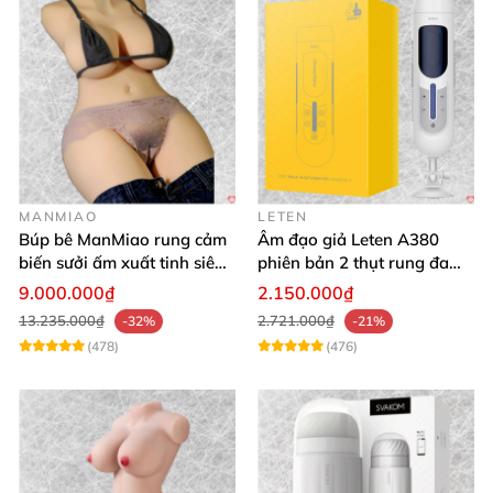
MANMIAO
LETEN
Búp bê ManMiao rung cảm
Âm đạo giả Leten A380
biến sưởi ấm xuất tinh siêu
phiên bản 2 thụt rung đa
thực trải nghiệm
chế độ, siêu mềm
9.000.000₫
2.150.000₫
13.235.000₫
2.721.000₫
-32%
-21%
(478)
(476)