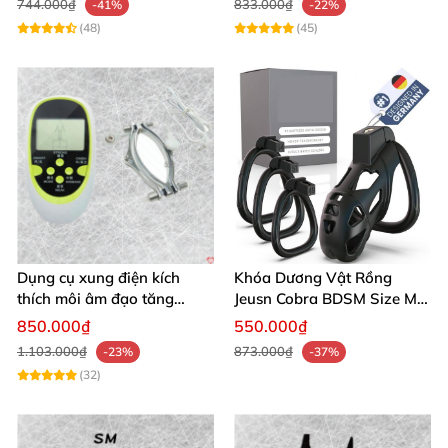
744.000₫
833.000₫
-41%
-22%
(48)
(45)
Dụng cụ xung điện kích
Khóa Dương Vật Rồng
thích môi âm đạo tăng
Jeusn Cobra BDSM Size M
khoái cảm an toàn
Cao Cấp
850.000₫
550.000₫
1.103.000₫
873.000₫
-23%
-37%
(32)