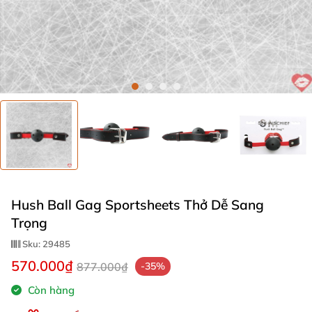
Hush Ball Gag Sportsheets Thở Dễ Sang
Trọng
Sku:
29485
570.000₫
877.000₫
-35%
Còn hàng