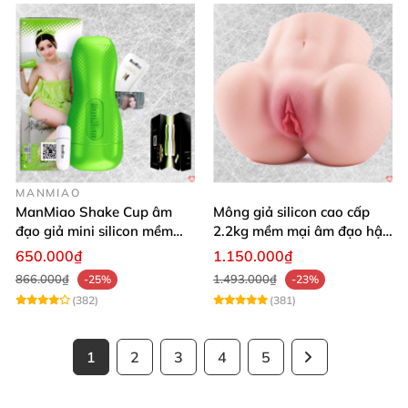
MANMIAO
ManMiao Shake Cup âm
Mông giả silicon cao cấp
đạo giả mini silicon mềm
2.2kg mềm mại âm đạo hậu
mại kích thích mạnh
môn khít
650.000₫
1.150.000₫
866.000₫
1.493.000₫
-25%
-23%
(382)
(381)
1
2
3
4
5