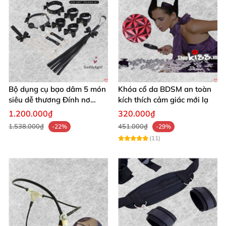
Bộ dụng cụ bạo dâm 5 món
Khóa cổ da BDSM an toàn
siêu dễ thương Đính nơ
kích thích cảm giác mới lạ
quyến rũ kích thích
1.200.000₫
320.000₫
1.538.000₫
451.000₫
-22%
-29%
(11)