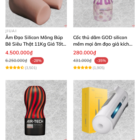
JIUAI
Âm Đạo Silicon Mông Búp
Cốc thủ dâm GOD silicon
Bê Siêu Thật 11Kg Giá Tốt
mềm mại âm đạo giả kích
Hàng Nhật
thích mạnh mẽ
4.500.000₫
280.000₫
6.250.000₫
431.000₫
-28%
-35%
(3,501)
(1,905)