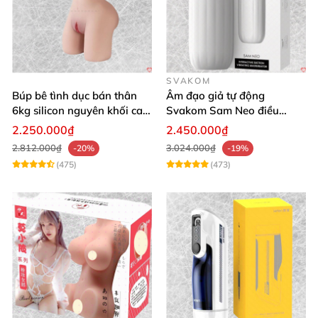
SVAKOM
Búp bê tình dục bán thân
Âm đạo giả tự động
6kg silicon nguyên khối cao
Svakom Sam Neo điều
cấp giá rẻ
khiển qua app webcam cao
2.250.000₫
2.450.000₫
cấp
2.812.000₫
3.024.000₫
-20%
-19%
(475)
(473)