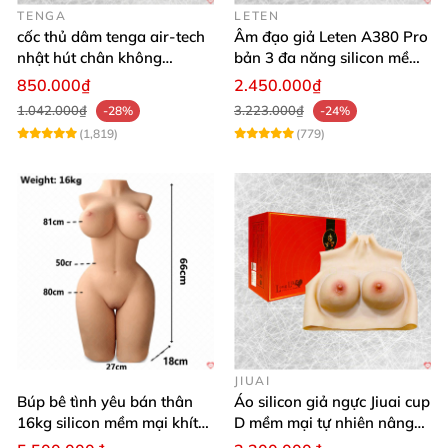
TENGA
LETEN
cốc thủ dâm tenga air-tech
Âm đạo giả Leten A380 Pro
nhật hút chân không
bản 3 đa năng silicon mềm
silicone cao cấp nam
mại
850.000₫
2.450.000₫
1.042.000₫
3.223.000₫
-28%
-24%
(1,819)
(779)
JIUAI
Búp bê tình yêu bán thân
Áo silicon giả ngực Jiuai cup
16kg silicon mềm mại khít
D mềm mại tự nhiên nâng
hồng
ngực