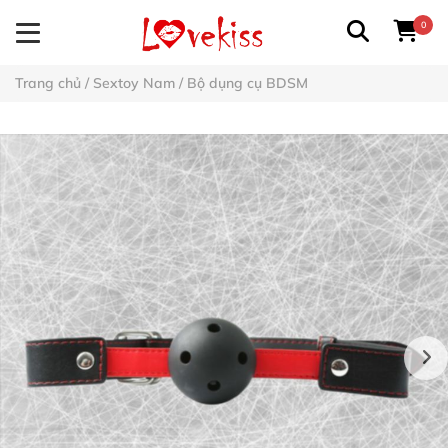
0
Trang chủ
/
Sextoy Nam
/
Bộ dụng cụ BDSM