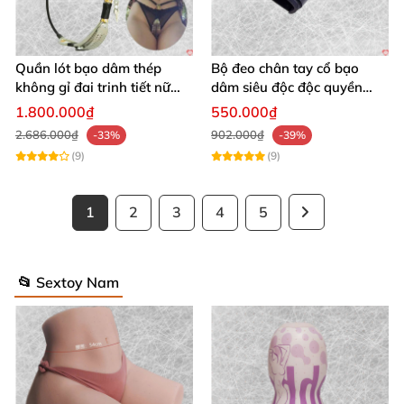
Quần lót bạo dâm thép
Bộ đeo chân tay cổ bạo
không gỉ đai trinh tiết nữ
dâm siêu độc độc quyền
sexy kích thích
thoả mãn
1.800.000₫
550.000₫
2.686.000₫
902.000₫
-33%
-39%
(9)
(9)
1
2
3
4
5
📂 Sextoy Nam