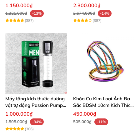
âm đạo thật
app điều khiển tiện lợi
1.150.000₫
2.300.000₫
1.321.000₫
2.674.000₫
-13%
-14%
(387)
(387)
Máy tăng kích thước dương
Khóa Cu Kim Loại Ánh Đa
vật tự động Passion Pump
Sắc BDSM 10cm Kích Thích
sạc tiện lợi
Cao
1.000.000₫
450.000₫
1.505.000₫
505.000₫
-34%
-11%
(386)