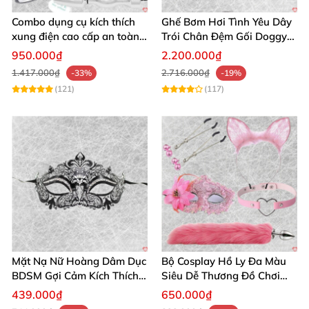
Combo dụng cụ kích thích
Ghế Bơm Hơi Tình Yêu Dây
xung điện cao cấp an toàn
Trói Chân Đệm Gối Doggy
cho người lớn
Nằm Sấp Kích Thích
950.000₫
2.200.000₫
1.417.000₫
2.716.000₫
-33%
-19%
(121)
(117)
Mặt Nạ Nữ Hoàng Dâm Dục
Bộ Cosplay Hồ Ly Đa Màu
BDSM Gợi Cảm Kích Thích
Siêu Dễ Thương Đồ Chơi
Đam Mê Cuộc Yêu
BDSM Hot
439.000₫
650.000₫