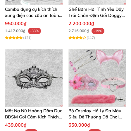
Combo dụng cụ kích thích
Ghế Bơm Hơi Tình Yêu Dây
Mua ngay để nâng cấp trải nghiệm kết nối của
xung điện cao cấp an toàn
Trói Chân Đệm Gối Doggy
bạn và người ấy. Thử ngay hôm nay để khám
cho người lớn
Nằm Sấp Kích Thích
950.000₫
2.200.000₫
phá sự thú vị và sự đồng thuận trong từng
1.417.000₫
2.716.000₫
-33%
-19%
khoảnh khắc.
(121)
(117)
Humbler Master Enforcer kiềm chế mạnh mẽ thống trị[gunshop]
Humbler Master Enforcer kiềm chế mạnh mẽ thống trị[gunshop]
Mặt Nạ Nữ Hoàng Dâm Dục
Bộ Cosplay Hồ Ly Đa Màu
BDSM Gợi Cảm Kích Thích
Siêu Dễ Thương Đồ Chơi
Đam Mê Cuộc Yêu
BDSM Hot
439.000₫
650.000₫