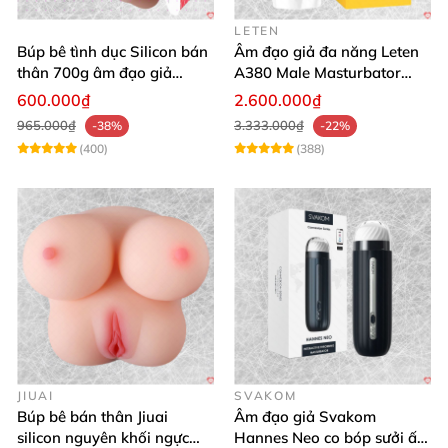
LETEN
Búp bê tình dục Silicon bán
Âm đạo giả đa năng Leten
thân 700g âm đạo giả
A380 Male Masturbator
nguyên khối giống thật
Version 4
600.000₫
2.600.000₫
965.000₫
3.333.000₫
-38%
-22%
(400)
(388)
JIUAI
SVAKOM
Búp bê bán thân Jiuai
Âm đạo giả Svakom
silicon nguyên khối ngực
Hannes Neo co bóp sưởi ấm