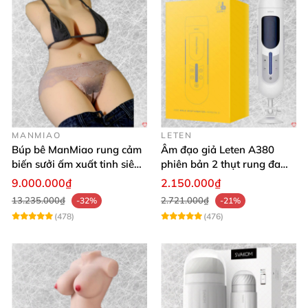
MANMIAO
LETEN
Búp bê ManMiao rung cảm
Âm đạo giả Leten A380
biến sưởi ấm xuất tinh siêu
phiên bản 2 thụt rung đa
thực trải nghiệm
chế độ, siêu mềm
9.000.000₫
2.150.000₫
13.235.000₫
2.721.000₫
-32%
-21%
(478)
(476)