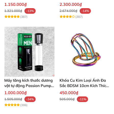
âm đạo thật
app điều khiển tiện lợi
1.150.000₫
2.300.000₫
1.321.000₫
2.674.000₫
-13%
-14%
(387)
(387)
Máy tăng kích thước dương
Khóa Cu Kim Loại Ánh Đa
vật tự động Passion Pump
Sắc BDSM 10cm Kích Thích
sạc tiện lợi
Cao
1.000.000₫
450.000₫
1.505.000₫
505.000₫
-34%
-11%
(386)