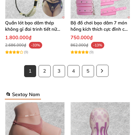
Quần lót bạo dâm thép
Bộ đồ chơi bạo dâm 7 món
không gỉ đai trinh tiết nữ
hồng kích thích cực đỉnh cho
sexy kích thích
đôi
1.800.000₫
750.000₫
2.686.000₫
862.000₫
-33%
-13%
(9)
(9)
1
2
3
4
5
📂 Sextoy Nam