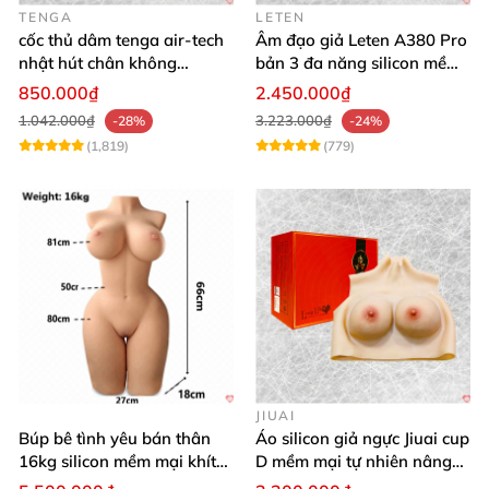
TENGA
LETEN
cốc thủ dâm tenga air-tech
Âm đạo giả Leten A380 Pro
nhật hút chân không
bản 3 đa năng silicon mềm
silicone cao cấp nam
mại
850.000₫
2.450.000₫
1.042.000₫
3.223.000₫
-28%
-24%
(1,819)
(779)
JIUAI
Búp bê tình yêu bán thân
Áo silicon giả ngực Jiuai cup
16kg silicon mềm mại khít
D mềm mại tự nhiên nâng
hồng
ngực