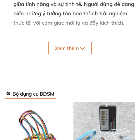
giữa tính năng và sự tinh tế. Người dùng dễ dàng
biến những ý tưởng táo bạo thành trải nghiệm
thực tế, với cảm giác mới lạ và đầy kích thích.
Thiết kế quỳ cổ điển giúp người đeo nhận được sự
kiểm soát nhịp nhàng, tạo nên bầu không khí
Xem thêm
gắn kết và sự kích thích ở mức độ tinh tế.
Bộ phận áp lực được thiết kế để tạo lực kéo nhẹ
nhàng nhưng hiệu quả, giữ đúng vị trí cho sự tò
mò và khám phá giữa hai người, lý tưởng cho các
📂 Bộ dụng cụ BDSM
cặp đôi yêu thích trò chơi nhập vai và sự đồng
thuận.
Dễ dàng sử dụng và bảo dưỡng
Cấu trúc hai đầu vít cho phép tháo lắp nhanh