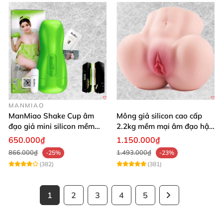
MANMIAO
ManMiao Shake Cup âm
Mông giả silicon cao cấp
đạo giả mini silicon mềm
2.2kg mềm mại âm đạo hậu
mại kích thích mạnh
môn khít
650.000₫
1.150.000₫
866.000₫
1.493.000₫
-25%
-23%
(382)
(381)
1
2
3
4
5