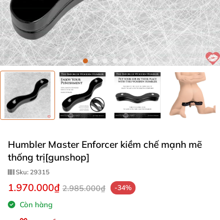
Humbler Master Enforcer kiềm chế mạnh mẽ
thống trị[gunshop]​
Sku:
29315
1.970.000₫
2.985.000₫
-34%
Còn hàng