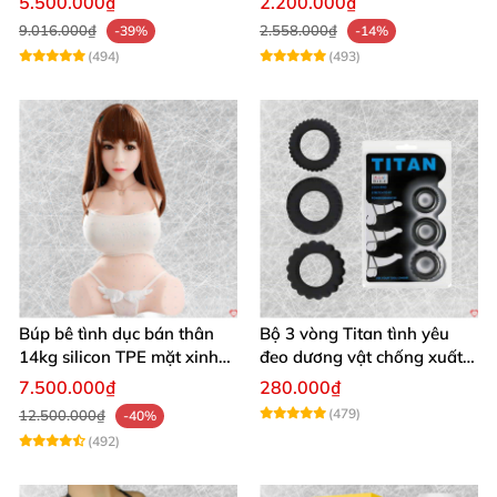
5.500.000₫
2.200.000₫
9.016.000₫
2.558.000₫
-39%
-14%
(494)
(493)
Búp bê tình dục bán thân
Bộ 3 vòng Titan tình yêu
14kg silicon TPE mặt xinh
đeo dương vật chống xuất
trắng hồng
tinh sớm chất liệu silicon y
7.500.000₫
280.000₫
tế
(479)
12.500.000₫
-40%
(492)