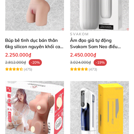
SVAKOM
Búp bê tình dục bán thân
Âm đạo giả tự động
6kg silicon nguyên khối cao
Svakom Sam Neo điều
cấp giá rẻ
khiển qua app webcam cao
2.250.000₫
2.450.000₫
cấp
2.812.000₫
3.024.000₫
-20%
-19%
(475)
(473)