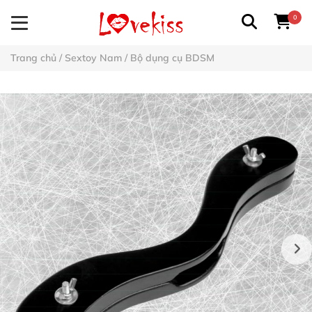
0
Trang chủ
/
Sextoy Nam
/
Bộ dụng cụ BDSM