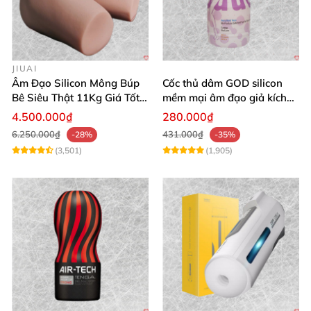
JIUAI
Âm Đạo Silicon Mông Búp
Cốc thủ dâm GOD silicon
Bê Siêu Thật 11Kg Giá Tốt
mềm mại âm đạo giả kích
Hàng Nhật
thích mạnh mẽ
4.500.000₫
280.000₫
6.250.000₫
431.000₫
-28%
-35%
(3,501)
(1,905)