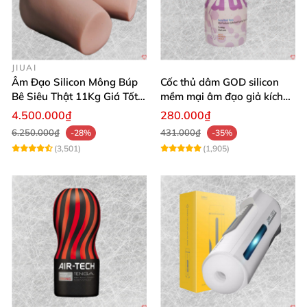
JIUAI
Âm Đạo Silicon Mông Búp
Cốc thủ dâm GOD silicon
Bê Siêu Thật 11Kg Giá Tốt
mềm mại âm đạo giả kích
Hàng Nhật
thích mạnh mẽ
4.500.000₫
280.000₫
6.250.000₫
431.000₫
-28%
-35%
(3,501)
(1,905)