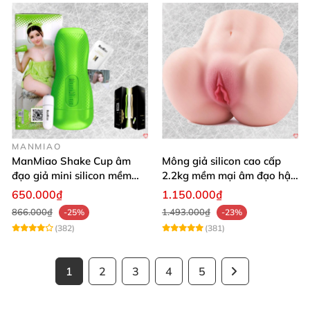
MANMIAO
ManMiao Shake Cup âm
Mông giả silicon cao cấp
đạo giả mini silicon mềm
2.2kg mềm mại âm đạo hậu
mại kích thích mạnh
môn khít
650.000₫
1.150.000₫
866.000₫
1.493.000₫
-25%
-23%
(382)
(381)
1
2
3
4
5