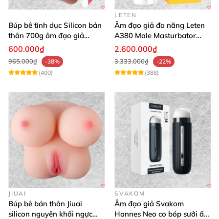
LETEN
Búp bê tình dục Silicon bán
Âm đạo giả đa năng Leten
thân 700g âm đạo giả
A380 Male Masturbator
nguyên khối giống thật
Version 4
600.000₫
2.600.000₫
965.000₫
3.333.000₫
-38%
-22%
(400)
(388)
JIUAI
SVAKOM
Búp bê bán thân Jiuai
Âm đạo giả Svakom
silicon nguyên khối ngực
Hannes Neo co bóp sưởi ấm