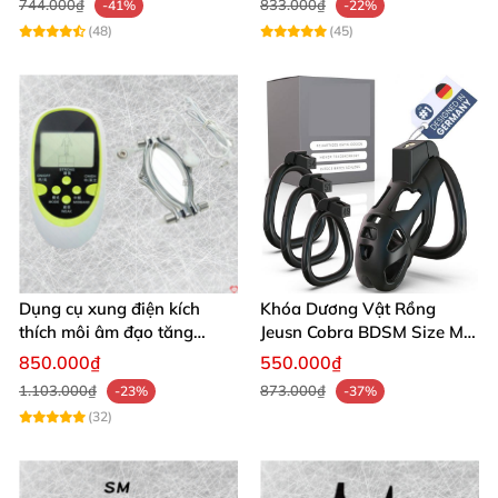
744.000₫
833.000₫
-41%
-22%
(48)
(45)
Dụng cụ xung điện kích
Khóa Dương Vật Rồng
thích môi âm đạo tăng
Jeusn Cobra BDSM Size M
khoái cảm an toàn
Cao Cấp
850.000₫
550.000₫
1.103.000₫
873.000₫
-23%
-37%
(32)