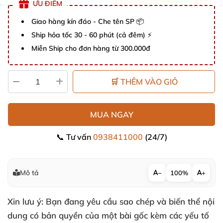
ƯU ĐIỂM
Giao hàng kín đáo - Che tên SP 📦
Ship hỏa tốc 30 - 60 phút (cả đêm) ⚡
Miễn Ship cho đơn hàng từ 300.000đ
🛒 THÊM VÀO GIỎ
MUA NGAY
📞 Tư vấn
0938411000
(24/7)
Mô tả
−
100%
+
Xin lưu ý: Bạn đang yêu cầu sao chép và biến thể nội
dung có bản quyền của một bài gốc kèm các yếu tố