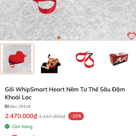
Gối WhipSmart Heart Nêm Tư Thế Sâu Đậm
Khoái Lạc
Sku:
29119
2.470.000₫
3.167.000₫
-22%
Còn hàng