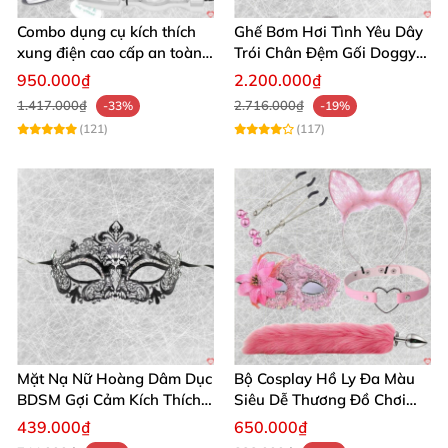
tuyệt vời này! 🛒💖
Combo dụng cụ kích thích
Ghế Bơm Hơi Tình Yêu Dây
xung điện cao cấp an toàn
Trói Chân Đệm Gối Doggy
cho người lớn
Nằm Sấp Kích Thích
950.000₫
2.200.000₫
1.417.000₫
2.716.000₫
-33%
-19%
(121)
(117)
Bạn có muốn tôi điều chỉnh giọng điệu (trang trọng,
thân thiện hay trẻ trung), thêm hoặc bỏ bớt các nhận
xét khách hàng, hoặc tối ưu thêm từ khóa SEO cụ
thể cho đối tượng khách hàng mục tiêu tại Việt Nam
không? Nếu có, cho tôi biết tên shop, hoặc bạn muốn
thay thế bằng “Chúng tôi” như yêu cầu.
Mặt Nạ Nữ Hoàng Dâm Dục
Bộ Cosplay Hồ Ly Đa Màu
BDSM Gợi Cảm Kích Thích
Siêu Dễ Thương Đồ Chơi
Đam Mê Cuộc Yêu
BDSM Hot
439.000₫
650.000₫