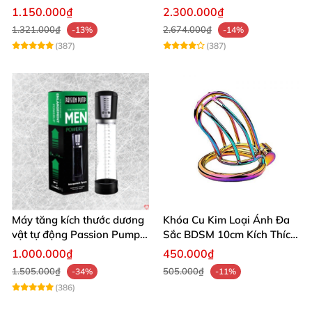
âm đạo thật
app điều khiển tiện lợi
1.150.000₫
2.300.000₫
1.321.000₫
2.674.000₫
-13%
-14%
(387)
(387)
Máy tăng kích thước dương
Khóa Cu Kim Loại Ánh Đa
vật tự động Passion Pump
Sắc BDSM 10cm Kích Thích
sạc tiện lợi
Cao
1.000.000₫
450.000₫
1.505.000₫
505.000₫
-34%
-11%
(386)