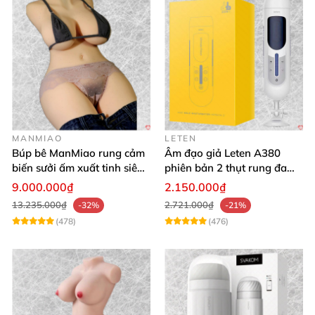
MANMIAO
LETEN
Búp bê ManMiao rung cảm
Âm đạo giả Leten A380
biến sưởi ấm xuất tinh siêu
phiên bản 2 thụt rung đa
thực trải nghiệm
chế độ, siêu mềm
9.000.000₫
2.150.000₫
13.235.000₫
2.721.000₫
-32%
-21%
(478)
(476)