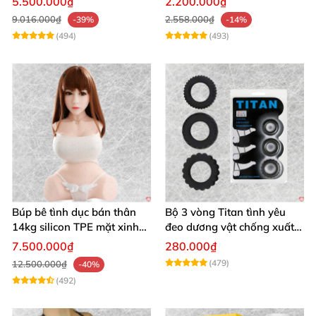
5.500.000₫
2.200.000₫
9.016.000₫
2.558.000₫
-39%
-14%
(494)
(493)
Búp bê tình dục bán thân
Bộ 3 vòng Titan tình yêu
14kg silicon TPE mặt xinh
đeo dương vật chống xuất
trắng hồng
tinh sớm chất liệu silicon y
7.500.000₫
280.000₫
tế
(479)
12.500.000₫
-40%
(492)