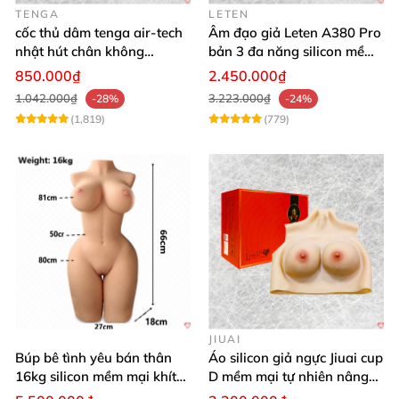
TENGA
LETEN
cốc thủ dâm tenga air-tech
Âm đạo giả Leten A380 Pro
nhật hút chân không
bản 3 đa năng silicon mềm
silicone cao cấp nam
mại
850.000₫
2.450.000₫
1.042.000₫
3.223.000₫
-28%
-24%
(1,819)
(779)
JIUAI
Búp bê tình yêu bán thân
Áo silicon giả ngực Jiuai cup
16kg silicon mềm mại khít
D mềm mại tự nhiên nâng
hồng
ngực