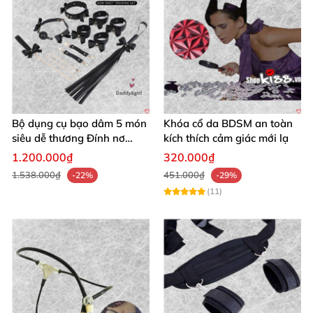
Bộ dụng cụ bạo dâm 5 món
Khóa cổ da BDSM an toàn
siêu dễ thương Đính nơ
kích thích cảm giác mới lạ
quyến rũ kích thích
1.200.000₫
320.000₫
1.538.000₫
451.000₫
-22%
-29%
(11)