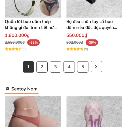
Quần lót bạo dâm thép
Bộ đeo chân tay cổ bạo
không gỉ đai trinh tiết nữ
dâm siêu độc độc quyền
sexy kích thích
thoả mãn
1.800.000₫
550.000₫
2.686.000₫
902.000₫
-33%
-39%
(9)
(9)
1
2
3
4
5
📂 Sextoy Nam