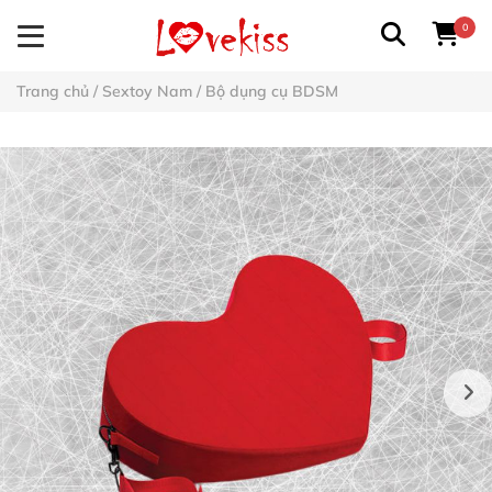
0
Trang chủ
/
Sextoy Nam
/
Bộ dụng cụ BDSM