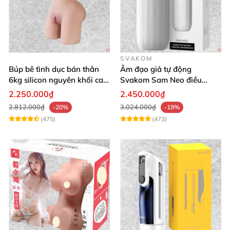
SVAKOM
Búp bê tình dục bán thân
Âm đạo giả tự động
6kg silicon nguyên khối cao
Svakom Sam Neo điều
cấp giá rẻ
khiển qua app webcam cao
2.250.000₫
2.450.000₫
cấp
2.812.000₫
3.024.000₫
-20%
-19%
(475)
(473)