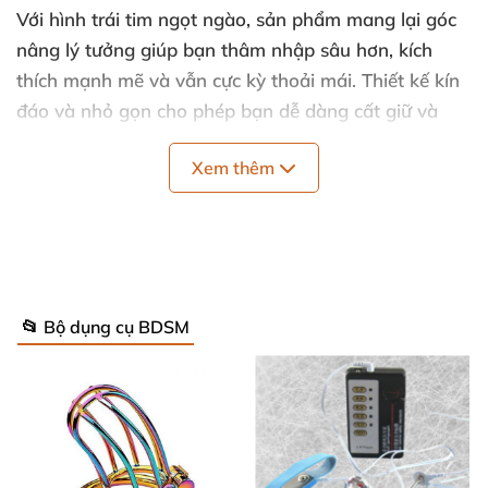
Với hình trái tim ngọt ngào, sản phẩm mang lại góc
nâng lý tưởng giúp bạn thâm nhập sâu hơn, kích
thích mạnh mẽ và vẫn cực kỳ thoải mái. Thiết kế kín
đáo và nhỏ gọn cho phép bạn dễ dàng cất giữ và
mang theo ở bất kỳ đâu, biến mọi khoảnh khắc riêng
Xem thêm
tư thành hành trình đầy đam mê.
Thông số kỹ thuật đáng chú ý
Chất liệu chính: Bọt xốp mật độ cao (high-density
foam) cho độ cứng vừa phải, đàn hồi tốt và duy
📂 Bộ dụng cụ BDSM
trì hình dáng lâu dài.
Lớp vỏ ngoài: Polyester mềm mại, dễ lau chùi,
thông thoáng và an toàn cho da nhạy cảm.
Thiết kế: Hình trái tim lãng mạn, kích thước