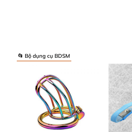
Thông Số Kỹ Thuật Chi Tiết – Chất Lư
📂 Bộ dụng cụ BDSM
Gel dẫn điện siêu tốt ElectraStim
sở hữu thông
Dung Tích
: 2 oz (khoảng 59ml) – Dùng lâu 
Hạn Sử Dụng
: Lên đến 12 tháng sau mở 
Thành Phần Chính
: Aqua (nước), Potassiu
không kích ứng da nhạy cảm. 🌿
Hướng Dẫn Sử Dụng
: Thoa lượng nhỏ lên 