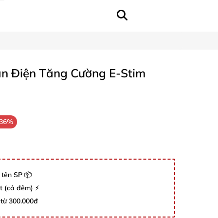
ẫn Điện Tăng Cường E-Stim
-36%
 tên SP 📦
út (cả đêm) ⚡
 từ 300.000đ