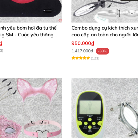
ình yêu bơm hơi đa tư thế
Combo dụng cụ kích thích xu
ig SM - Cuộc yêu thăng
cao cấp an toàn cho người lớ
h chóng mua
₫
950.000₫
3)
1.417.000₫
-33%
(121)