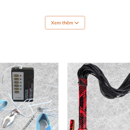
Xem thêm
ợng Vượt Trội! 📊
 số ấn tượng, khẳng định vị thế hàng đầu:
dài, tiết kiệm cho nhiều buổi chơi. 💧
nắp nếu bảo quản đúng. ⏳
m Chloride, Sodium Carboxy Methyl Cellulose, Glycerin, E
điểm tiếp xúc đồ chơi, lan đều trên da, kết nối stimulator