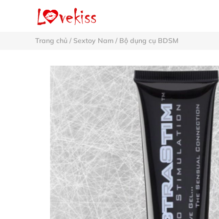
Trang chủ
/
Sextoy Nam
/
Bộ dụng cụ BDSM