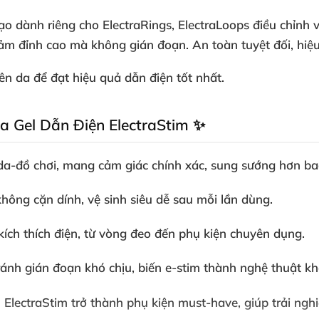
o dành riêng cho ElectraRings, ElectraLoops điều chỉnh 
m đỉnh cao mà không gián đoạn. An toàn tuyệt đối, hiệu s
ên da để đạt hiệu quả dẫn điện tốt nhất.
a Gel Dẫn Điện ElectraStim ✨
 da-đồ chơi, mang cảm giác chính xác, sung sướng hơn bao
hông cặn dính, vệ sinh siêu dễ sau mỗi lần dùng.
 kích thích điện, từ vòng đeo đến phụ kiện chuyên dụng.
ránh gián đoạn khó chịu, biến e-stim thành nghệ thuật kho
 ElectraStim
trở thành phụ kiện must-have, giúp trải ng