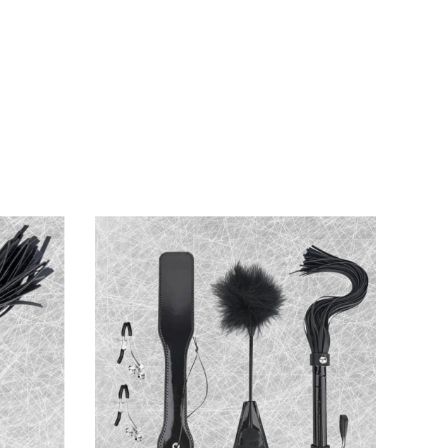
thyl Hydroxybenzoate, Ethanol – Lành tính,
 và tận hưởng ngay! 🚀