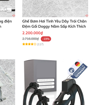
ng điện
Ghế Bơm Hơi Tình Yêu Dây Trói Chân
n
Đệm Gối Doggy Nằm Sấp Kích Thích
2.200.000₫
2.716.000₫
-19%
(117)