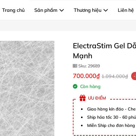
Trang chủ
Sản phẩm
Thương hiệu
Liên hệ
ElectraStim Gel D
Mạnh
Sku:
29689
700.000₫
1.094.000₫
Còn hàng
ƯU ĐIỂM
Giao hàng kín đáo - Che
Ship hỏa tốc 30 - 60 ph
Miễn Ship cho đơn hàng