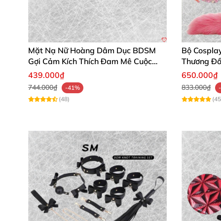
Mặt Nạ Nữ Hoàng Dâm Dục BDSM
Bộ Cospla
Gợi Cảm Kích Thích Đam Mê Cuộc
Thương Đồ
Yêu
439.000₫
650.000₫
744.000₫
833.000₫
-41%
(48)
(45