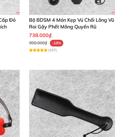
Cấp Đỏ
Bộ BDSM 4 Món Kẹp Vú Chổi Lông Vũ
huẩn an toàn, chỉ dùng ngoài da để bạn tự
ích
Roi Gậy Phết Mông Quyến Rũ
738.000₫
900.000₫
-18%
(197)
ướng.