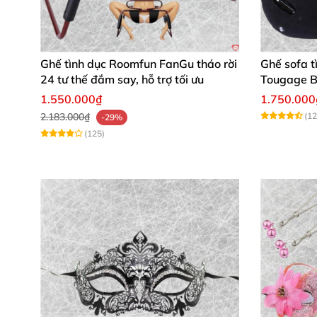
Ghế tình dục Roomfun FanGu tháo rời
Ghế sofa t
24 tư thế đắm say, hỗ trợ tối ưu
Tougage B
hoa, nhan
1.550.000₫
1.750.000
2.183.000₫
(12
-29%
(125)