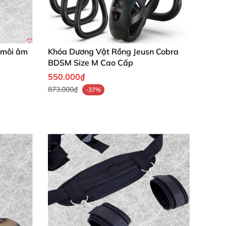
h môi âm
Khóa Dương Vật Rồng Jeusn Cobra
BDSM Size M Cao Cấp
550.000₫
873.000₫
-37%