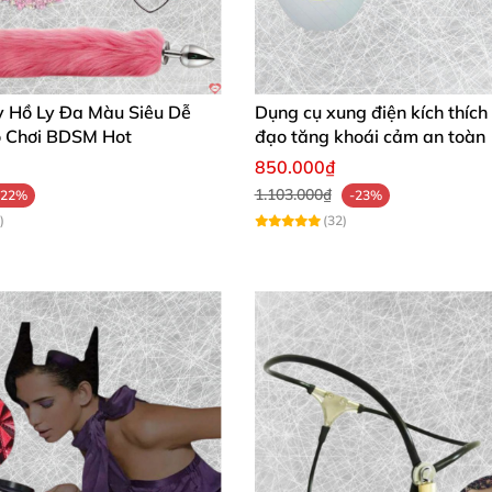
y Hồ Ly Đa Màu Siêu Dễ
Dụng cụ xung điện kích thíc
 Chơi BDSM Hot
đạo tăng khoái cảm an toàn
850.000₫
1.103.000₫
-22%
-23%
)
(32)