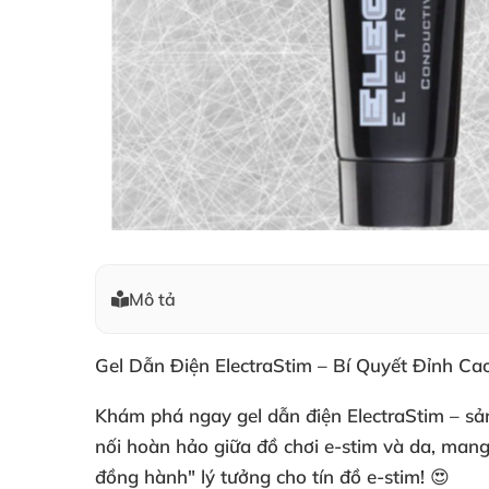
Mô tả
Gel Dẫn Điện ElectraStim – Bí Quyết Đỉnh Ca
Khám phá ngay
gel dẫn điện ElectraStim
– sản
nối hoàn hảo giữa đồ chơi e-stim và da, man
đồng hành" lý tưởng cho tín đồ e-stim! 😍