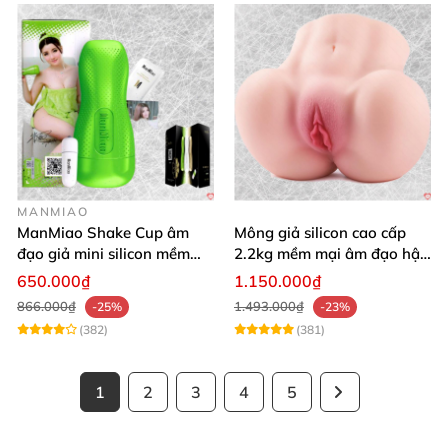
MANMIAO
ManMiao Shake Cup âm
Mông giả silicon cao cấp
đạo giả mini silicon mềm
2.2kg mềm mại âm đạo hậu
mại kích thích mạnh
môn khít
650.000₫
1.150.000₫
866.000₫
1.493.000₫
-25%
-23%
(382)
(381)
1
2
3
4
5