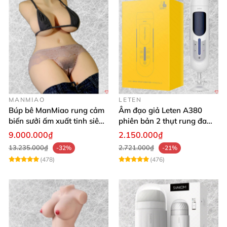
MANMIAO
LETEN
Búp bê ManMiao rung cảm
Âm đạo giả Leten A380
biến sưởi ấm xuất tinh siêu
phiên bản 2 thụt rung đa
thực trải nghiệm
chế độ, siêu mềm
9.000.000₫
2.150.000₫
13.235.000₫
2.721.000₫
-32%
-21%
(478)
(476)