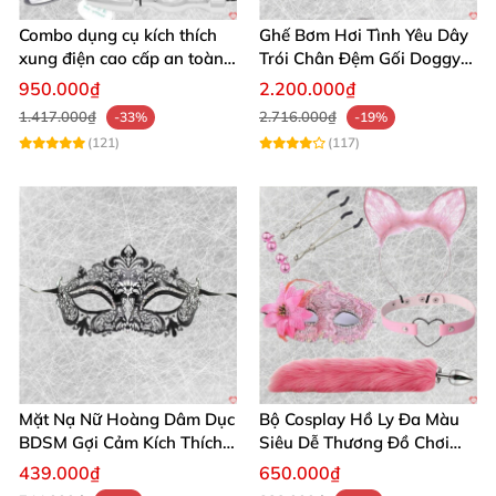
thích. 🛒
Combo dụng cụ kích thích
Ghế Bơm Hơi Tình Yêu Dây
xung điện cao cấp an toàn
Trói Chân Đệm Gối Doggy
Bạn có muốn mình điều chỉnh thêm nhịp điệu văn
cho người lớn
Nằm Sấp Kích Thích
950.000₫
2.200.000₫
bản để phù hợp với phong cách thương hiệu của bạn
1.417.000₫
2.716.000₫
-33%
-19%
không? Ví dụ muốn ngắn gọn, hay vẫn giữ phong
(121)
(117)
cách kể chuyện sang trọng?
Mặt Nạ Nữ Hoàng Dâm Dục
Bộ Cosplay Hồ Ly Đa Màu
BDSM Gợi Cảm Kích Thích
Siêu Dễ Thương Đồ Chơi
Đam Mê Cuộc Yêu
BDSM Hot
439.000₫
650.000₫