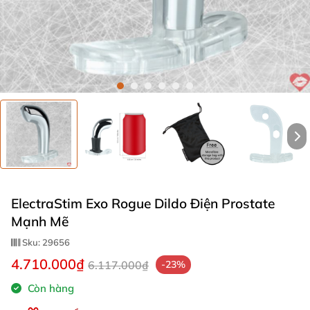
ElectraStim Exo Rogue Dildo Điện Prostate
Mạnh Mẽ
Sku:
29656
4.710.000₫
6.117.000₫
-23%
Còn hàng