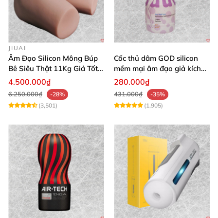
JIUAI
Âm Đạo Silicon Mông Búp
Cốc thủ dâm GOD silicon
Bê Siêu Thật 11Kg Giá Tốt
mềm mại âm đạo giả kích
Hàng Nhật
thích mạnh mẽ
4.500.000₫
280.000₫
6.250.000₫
431.000₫
-28%
-35%
(3,501)
(1,905)