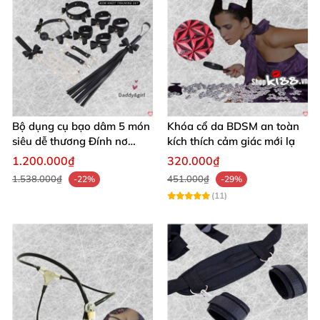
Bộ dụng cụ bạo dâm 5 món
Khóa cổ da BDSM an toàn
siêu dễ thương Đính nơ
kích thích cảm giác mới lạ
quyến rũ kích thích
1.200.000₫
320.000₫
1.538.000₫
451.000₫
-22%
-29%
(11)