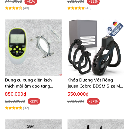
744.000₫
833.000₫
-41%
-22%
(48)
(45)
Dụng cụ xung điện kích
Khóa Dương Vật Rồng
thích môi âm đạo tăng
Jeusn Cobra BDSM Size M
khoái cảm an toàn
Cao Cấp
850.000₫
550.000₫
1.103.000₫
873.000₫
-23%
-37%
(32)