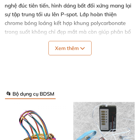
nghệ đúc tiên tiến, hình dáng bất đối xứng mang lại
sự tập trung tối ưu lên P-spot. Lớp hoàn thiện
chrome bóng loáng kết hợp khung polycarbonate
trong suốt không chỉ đẹp mắt mà còn giúp phân bổ
điện đồng đều và mạnh mẽ. Thiết kế chú trọng chi
Xem thêm
tiết:
Thiết kế bất đối xứng và hình dáng cong ôm sát
P-spot, tăng khoái cảm khi kết hợp kích thích
điện và co cơ.
📂 Bộ dụng cụ BDSM
Trọng lượng nặng tạo lực ép lên cơ nội tạng, giúp
đầu “phồng” vào đúng vị trí tuyến tiền liệt.
Lớp mạ chrome dẫn điện cho trải nghiệm điện
liền mạch và dữ dội.