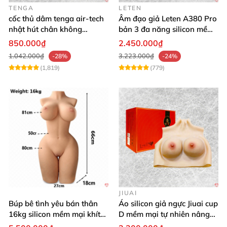
TENGA
LETEN
cốc thủ dâm tenga air-tech
Âm đạo giả Leten A380 Pro
nhật hút chân không
bản 3 đa năng silicon mềm
silicone cao cấp nam
mại
850.000₫
2.450.000₫
1.042.000₫
3.223.000₫
-28%
-24%
(1,819)
(779)
JIUAI
Búp bê tình yêu bán thân
Áo silicon giả ngực Jiuai cup
16kg silicon mềm mại khít
D mềm mại tự nhiên nâng
hồng
ngực