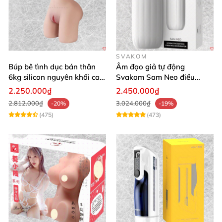
SVAKOM
Búp bê tình dục bán thân
Âm đạo giả tự động
6kg silicon nguyên khối cao
Svakom Sam Neo điều
cấp giá rẻ
khiển qua app webcam cao
2.250.000₫
2.450.000₫
cấp
2.812.000₫
3.024.000₫
-20%
-19%
(475)
(473)