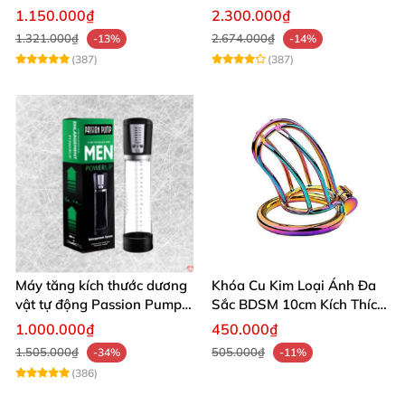
âm đạo thật
app điều khiển tiện lợi
1.150.000₫
2.300.000₫
1.321.000₫
2.674.000₫
-13%
-14%
(387)
(387)
Máy tăng kích thước dương
Khóa Cu Kim Loại Ánh Đa
vật tự động Passion Pump
Sắc BDSM 10cm Kích Thích
sạc tiện lợi
Cao
1.000.000₫
450.000₫
1.505.000₫
505.000₫
-34%
-11%
(386)