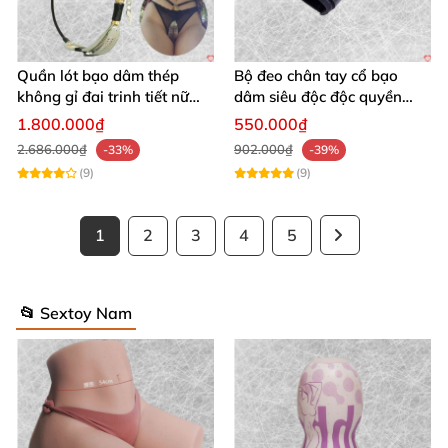
Quần lót bạo dâm thép
Bộ đeo chân tay cổ bạo
không gỉ đai trinh tiết nữ
dâm siêu độc độc quyền
sexy kích thích
thoả mãn
1.800.000₫
550.000₫
2.686.000₫
902.000₫
-33%
-39%
(9)
(9)
1
2
3
4
5
📂 Sextoy Nam