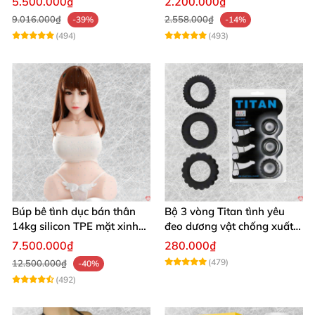
5.500.000₫
2.200.000₫
9.016.000₫
2.558.000₫
-39%
-14%
(494)
(493)
Búp bê tình dục bán thân
Bộ 3 vòng Titan tình yêu
14kg silicon TPE mặt xinh
đeo dương vật chống xuất
trắng hồng
tinh sớm chất liệu silicon y
7.500.000₫
280.000₫
tế
(479)
12.500.000₫
-40%
(492)