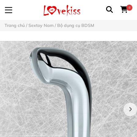
0
Trang chủ
/
Sextoy Nam
/
Bộ dụng cụ BDSM