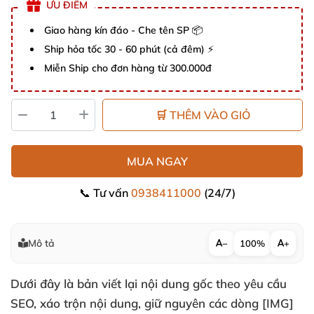
ƯU ĐIỂM
Giao hàng kín đáo - Che tên SP 📦
Ship hỏa tốc 30 - 60 phút (cả đêm) ⚡
Miễn Ship cho đơn hàng từ 300.000đ
🛒 THÊM VÀO GIỎ
MUA NGAY
📞 Tư vấn
0938411000
(24/7)
Mô tả
−
100%
+
Dưới đây là bản viết lại nội dung gốc theo yêu cầu
SEO, xáo trộn nội dung, giữ nguyên các dòng [IMG]