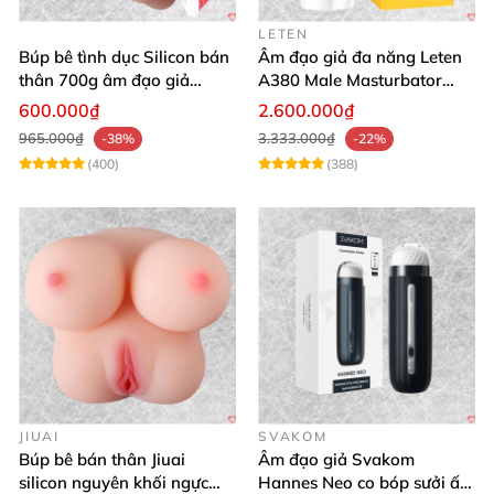
LETEN
Búp bê tình dục Silicon bán
Âm đạo giả đa năng Leten
thân 700g âm đạo giả
A380 Male Masturbator
nguyên khối giống thật
Version 4
600.000₫
2.600.000₫
965.000₫
3.333.000₫
-38%
-22%
(400)
(388)
JIUAI
SVAKOM
Búp bê bán thân Jiuai
Âm đạo giả Svakom
silicon nguyên khối ngực
Hannes Neo co bóp sưởi ấm