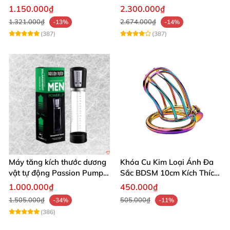
âm đạo thật
app điều khiển tiện lợi
1.150.000₫
2.300.000₫
1.321.000₫
2.674.000₫
-13%
-14%
(387)
(387)
Máy tăng kích thước dương
Khóa Cu Kim Loại Ánh Đa
vật tự động Passion Pump
Sắc BDSM 10cm Kích Thích
sạc tiện lợi
Cao
1.000.000₫
450.000₫
1.505.000₫
505.000₫
-34%
-11%
(386)