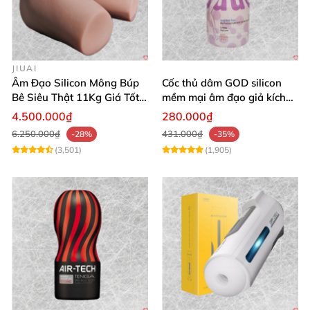
JIUAI
Âm Đạo Silicon Mông Búp
Cốc thủ dâm GOD silicon
Bê Siêu Thật 11Kg Giá Tốt
mềm mại âm đạo giả kích
Hàng Nhật
thích mạnh mẽ
4.500.000₫
280.000₫
6.250.000₫
431.000₫
-28%
-35%
(3,501)
(1,905)