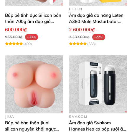
LETEN
Búp bê tình dục Silicon bán
Âm đạo giả đa năng Leten
thân 700g âm đạo giả
A380 Male Masturbator
nguyên khối giống thật
Version 4
600.000₫
2.600.000₫
965.000₫
3.333.000₫
-38%
-22%
(400)
(388)
JIUAI
SVAKOM
Búp bê bán thân Jiuai
Âm đạo giả Svakom
silicon nguyên khối ngực
Hannes Neo co bóp sưởi ấm