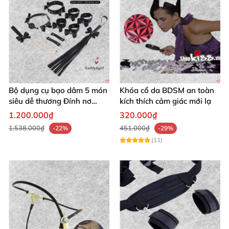
Bộ dụng cụ bạo dâm 5 món
Khóa cổ da BDSM an toàn
siêu dễ thương Đính nơ
kích thích cảm giác mới lạ
quyến rũ kích thích
1.200.000₫
320.000₫
1.538.000₫
451.000₫
-22%
-29%
(11)