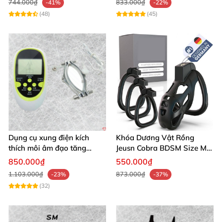
744.000₫
833.000₫
-41%
-22%
(48)
(45)
Dụng cụ xung điện kích
Khóa Dương Vật Rồng
thích môi âm đạo tăng
Jeusn Cobra BDSM Size M
khoái cảm an toàn
Cao Cấp
850.000₫
550.000₫
1.103.000₫
873.000₫
-23%
-37%
(32)