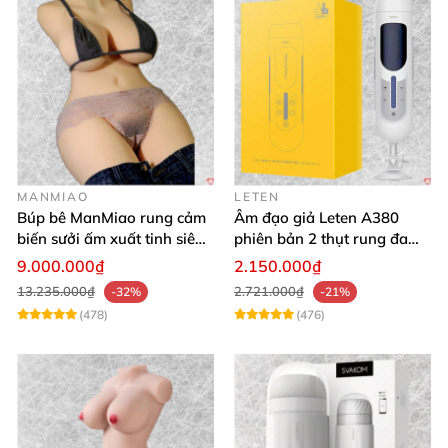
MANMIAO
LETEN
Búp bê ManMiao rung cảm
Âm đạo giả Leten A380
biến sưởi ấm xuất tinh siêu
phiên bản 2 thụt rung đa
thực trải nghiệm
chế độ, siêu mềm
9.000.000₫
2.150.000₫
13.235.000₫
2.721.000₫
-32%
-21%
(478)
(476)