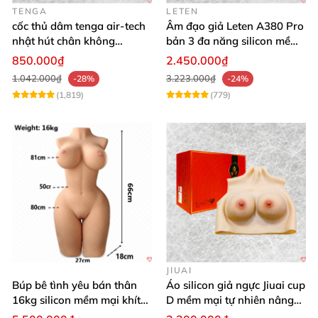
TENGA
LETEN
cốc thủ dâm tenga air-tech
Âm đạo giả Leten A380 Pro
nhật hút chân không
bản 3 đa năng silicon mềm
silicone cao cấp nam
mại
850.000₫
2.450.000₫
1.042.000₫
3.223.000₫
-28%
-24%
(1,819)
(779)
JIUAI
Búp bê tình yêu bán thân
Áo silicon giả ngực Jiuai cup
16kg silicon mềm mại khít
D mềm mại tự nhiên nâng
hồng
ngực