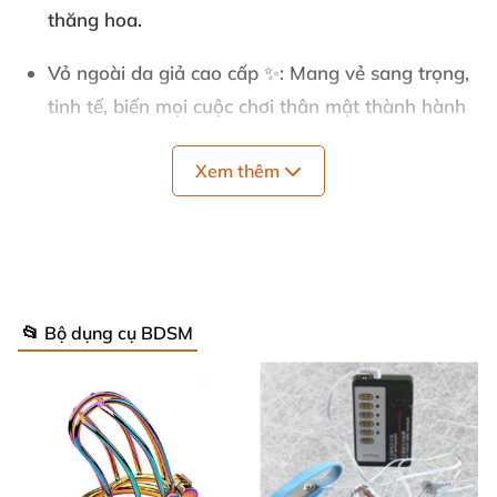
thăng hoa.
Vỏ ngoài da giả cao cấp
✨: Mang vẻ sang trọng,
tinh tế, biến mọi cuộc chơi thân mật thành hành
trình xa xỉ.
Xem thêm
Đệm memory foam êm ái
☁️: Ôm sát khuôn mặt,
thoải mái đeo lâu mà không hề khó chịu.
Dây đeo đàn hồi điều chỉnh
🔗: Vừa vặn cá nhân
hóa, giữ chắc chắn dù niềm đam mê dâng trào.
📂 Bộ dụng cụ BDSM
Sản phẩm không chỉ bền bỉ mà còn dễ dàng vệ sinh,
luôn sẵn sàng cho những cuộc phiêu lưu cảm xúc
đầy bất ngờ. Với
khăn bịt mắt da giả
này, mọi buổi
hẹn hò trở nên cuốn hút, tập trung hoàn toàn vào
đối tác qua lớp foam memory dịu nhẹ như nhung.