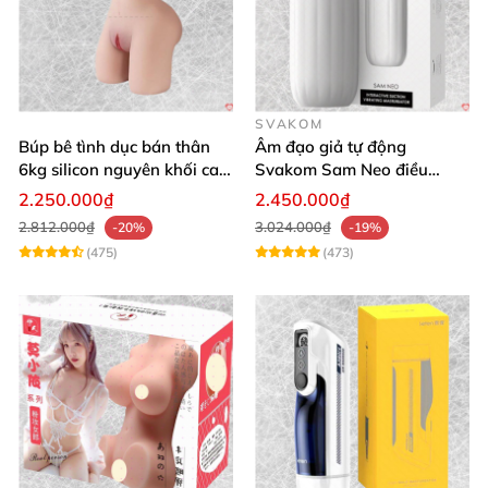
SVAKOM
Búp bê tình dục bán thân
Âm đạo giả tự động
6kg silicon nguyên khối cao
Svakom Sam Neo điều
cấp giá rẻ
khiển qua app webcam cao
2.250.000₫
2.450.000₫
cấp
2.812.000₫
3.024.000₫
-20%
-19%
(475)
(473)