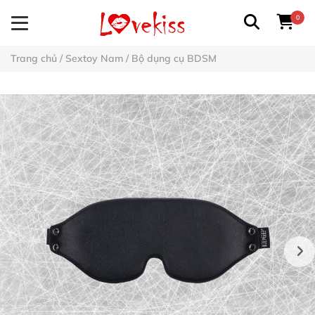
0
Trang chủ
/
Sextoy Nam
/
Bộ dụng cụ BDSM