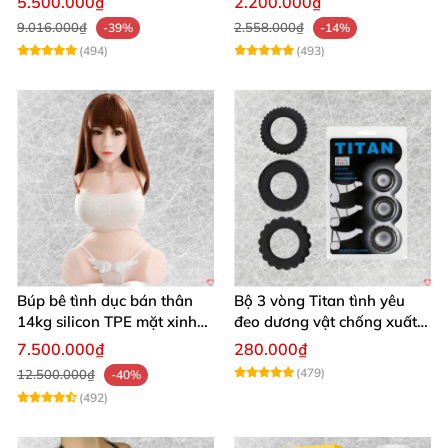
5.500.000₫
2.200.000₫
9.016.000₫
2.558.000₫
-39%
-14%
(494)
(493)
Búp bê tình dục bán thân
Bộ 3 vòng Titan tình yêu
14kg silicon TPE mặt xinh
đeo dương vật chống xuất
trắng hồng
tinh sớm chất liệu silicon y
7.500.000₫
280.000₫
tế
(479)
12.500.000₫
-40%
(492)