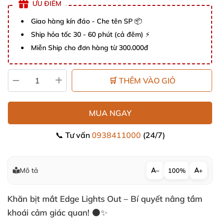
ƯU ĐIỂM
Giao hàng kín đáo - Che tên SP 📦
Ship hỏa tốc 30 - 60 phút (cả đêm) ⚡
Miễn Ship cho đơn hàng từ 300.000đ
🛒 THÊM VÀO GIỎ
MUA NGAY
📞 Tư vấn
0938411000
(24/7)
Mô tả
−
100%
+
Khăn bịt mắt Edge Lights Out – Bí quyết nâng tầm
khoái cảm giác quan! 🌑✨