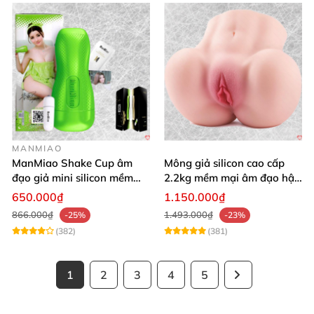
MANMIAO
ManMiao Shake Cup âm
Mông giả silicon cao cấp
đạo giả mini silicon mềm
2.2kg mềm mại âm đạo hậu
mại kích thích mạnh
môn khít
650.000₫
1.150.000₫
866.000₫
1.493.000₫
-25%
-23%
(382)
(381)
1
2
3
4
5