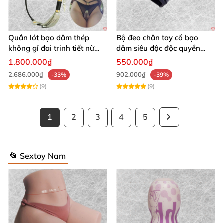
Quần lót bạo dâm thép
Bộ đeo chân tay cổ bạo
không gỉ đai trinh tiết nữ
dâm siêu độc độc quyền
sexy kích thích
thoả mãn
1.800.000₫
550.000₫
2.686.000₫
902.000₫
-33%
-39%
(9)
(9)
1
2
3
4
5
📂 Sextoy Nam