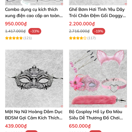
Combo dụng cụ kích thích
Ghế Bơm Hơi Tình Yêu Dây
xung điện cao cấp an toàn
Trói Chân Đệm Gối Doggy
cho người lớn
Nằm Sấp Kích Thích
950.000₫
2.200.000₫
1.417.000₫
2.716.000₫
-33%
-19%
(121)
(117)
Mặt Nạ Nữ Hoàng Dâm Dục
Bộ Cosplay Hồ Ly Đa Màu
BDSM Gợi Cảm Kích Thích
Siêu Dễ Thương Đồ Chơi
Đam Mê Cuộc Yêu
BDSM Hot
439.000₫
650.000₫