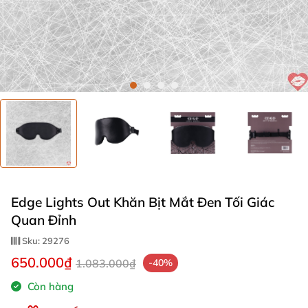
Edge Lights Out Khăn Bịt Mắt Đen Tối Giác
Quan Đỉnh
Sku:
29276
650.000₫
1.083.000₫
-40%
Còn hàng