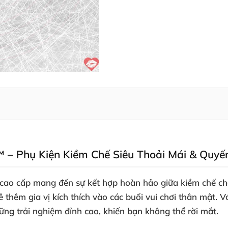
– Phụ Kiện Kiềm Chế Siêu Thoải Mái & Quyế
ao cấp mang đến sự kết hợp hoàn hảo giữa kiềm chế chắ
thêm gia vị kích thích vào các buổi vui chơi thân mật. V
g trải nghiệm đỉnh cao, khiến bạn không thể rời mắt.