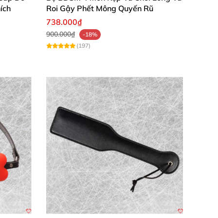
hiến còng chân Nocturnal trở thành item must-
ích
Roi Gậy Phết Mông Quyến Rũ
738.000₫
900.000₫
-18%
(197)
 êm ái, dùng lâu không hề mỏi, tăng thêm
dụng tiện lợi, cảm giác kiểm soát đầy phấn
ễ điều chỉnh. Bộ còng này làm mọi thứ trở nên