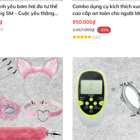
ình yêu bơm hơi đa tư thế
Combo dụng cụ kích thích xu
ig SM - Cuộc yêu thăng
cao cấp an toàn cho người lớ
h chóng mua
₫
950.000₫
3)
1.417.000₫
-33%
(121)