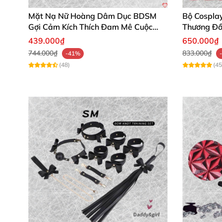
Mặt Nạ Nữ Hoàng Dâm Dục BDSM
Bộ Cospla
Gợi Cảm Kích Thích Đam Mê Cuộc
Thương Đồ
Yêu
439.000₫
650.000₫
744.000₫
833.000₫
-41%
(48)
(45