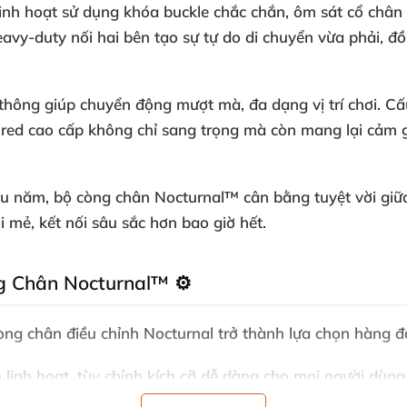
nh hoạt sử dụng khóa buckle chắc chắn, ôm sát cổ chân ở 
 heavy-duty nối hai bên tạo sự tự do di chuyển vừa phải, đ
thông giúp chuyển động mượt mà, đa dạng vị trí chơi. Cấ
red cao cấp không chỉ sang trọng mà còn mang lại cảm giá
u năm, bộ còng chân Nocturnal™ cân bằng tuyệt vời giữa
 mẻ, kết nối sâu sắc hơn bao giờ hết.
g Chân Nocturnal™ ⚙️
ng chân điều chỉnh Nocturnal trở thành lựa chọn hàng đ
 linh hoạt, tùy chỉnh kích cỡ dễ dàng cho mọi người dùng