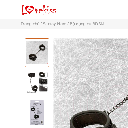
Trang chủ
/
Sextoy Nam
/
Bộ dụng cụ BDSM