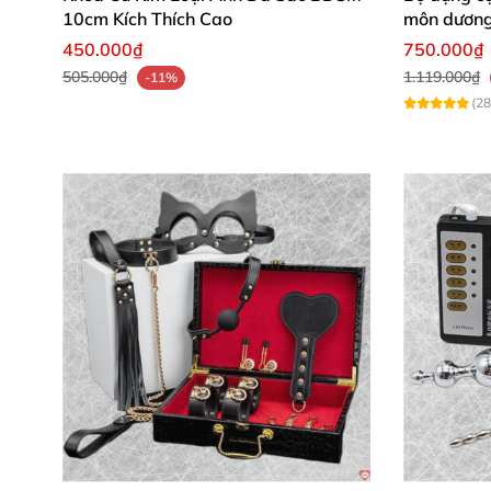
Dễ dàng vệ sinh, bảo quản, phù hợp cả người 
10cm Kích Thích Cao
môn dương 
have cho trải nghiệm thân mật đỉnh cao. 😘
450.000₫
750.000₫
505.000₫
1.119.000₫
-11%
(28
Nhận Xét Từ Khách Hàng Thực Tế 💬
Lan Anh, Hà Nội
: "Bộ còng chân Nocturnal si
phần hứng khởi cho mọi buổi chơi. ❤️"
Minh Tuấn, TP.HCM
: "Mình ấn tượng với độ b
khích mà vẫn thoải mái, đáng mua nhất từ trư
Hương Giang, Đà Nẵng
: "Textured surface ma
thú vị hơn, chất lượng premium thực sự! 🌹"