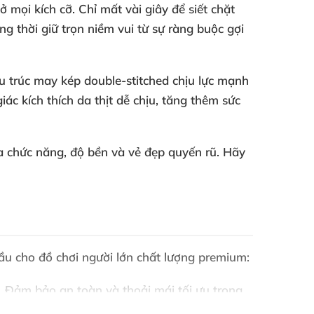
mọi kích cỡ. Chỉ mất vài giây để siết chặt
ồng thời giữ trọn niềm vui từ sự ràng buộc gợi
u trúc may kép double-stitched chịu lực mạnh
c kích thích da thịt dễ chịu, tăng thêm sức
 chức năng, độ bền và vẻ đẹp quyến rũ. Hãy
ầu cho đồ chơi người lớn chất lượng premium:
. Đảm bảo an toàn và thoải mái tối ưu trong