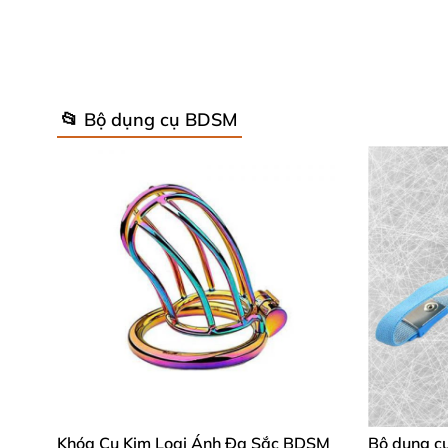
Chuỗi kim loại heavy-duty
💪: Độ bền vượt 
Swivel D-ring và clasp phổ thông
🔄: Xoay
📂 Bộ dụng cụ BDSM
Cấu trúc may kép double-stitched
🛡️: Chị
Bề mặt textured cao cấp
✨: Tăng cảm giác 
Những thông số này biến Nocturnal™ thành ph
cam kết chất lượng premium để nâng tầm bộ s
Lợi Ích Đỉnh Cao Từ Bộ Còng Chân Đ
Sản phẩm không chỉ bền bỉ mà còn nâng tầm sự
tuyệt vời. Chuỗi kim loại chắc chắn mang cả
Khóa Cu Kim Loại Ánh Đa Sắc BDSM
Bộ dụng c