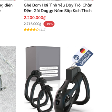
ng điện
Ghế Bơm Hơi Tình Yêu Dây Trói Chân
n
Đệm Gối Doggy Nằm Sấp Kích Thích
2.200.000₫
2.716.000₫
-19%
(117)