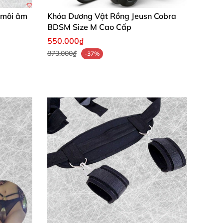
h môi âm
Khóa Dương Vật Rồng Jeusn Cobra
BDSM Size M Cao Cấp
550.000₫
873.000₫
-37%