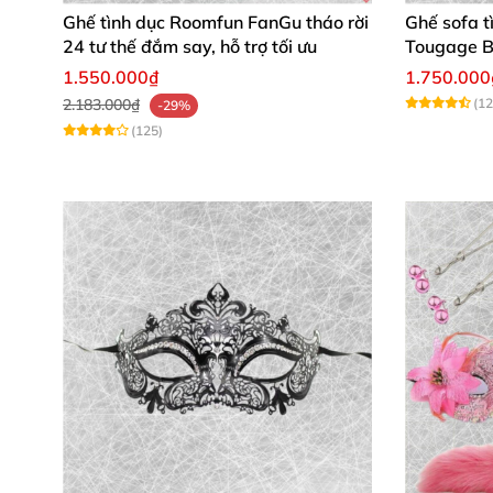
Ghế tình dục Roomfun FanGu tháo rời
Ghế sofa t
24 tư thế đắm say, hỗ trợ tối ưu
Tougage B
hoa, nhan
1.550.000₫
1.750.000
2.183.000₫
(12
-29%
(125)