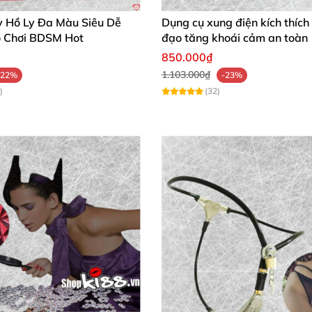
y Hồ Ly Đa Màu Siêu Dễ
Dụng cụ xung điện kích thíc
 Chơi BDSM Hot
đạo tăng khoái cảm an toàn
850.000₫
1.103.000₫
-22%
-23%
)
(32)