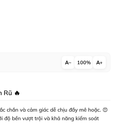
−
100%
+
n Rũ 🔥
c chắn và cảm giác dễ chịu đầy mê hoặc. 😍
ới độ bền vượt trội và khả năng kiểm soát