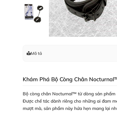
Mô tả
Khám Phá Bộ Còng Chân Nocturnal™ 
Bộ còng chân Nocturnal™ từ dòng sản phẩm c
Được chế tác dành riêng cho những ai đam mê 
mượt mà, sản phẩm này hứa hẹn mang lại nhữn