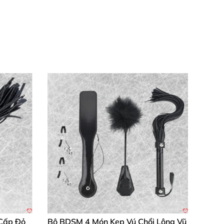
dụng dài lâu.
ế chơi.
ổi thọ cao vượt bậc.
i nghiệm giác quan đỉnh cao.
ừng khoảnh khắc đầy phấn khích. Chúng tôi
ới da, tránh kích ứng, lan tỏa khoái cảm
 tự nhiên mượt mà.
Cấp Đỏ
Bộ BDSM 4 Món Kẹp Vú Chổi Lông Vũ