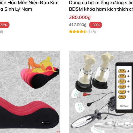
iện Hậu Môn Niệu Đạo Kim
Dụng cụ bịt miệng xương sili
Xa Sinh Lý Nam
BDSM khóa hàm kích thích c
a ngay bộ còng chân Nocturnal™ từ chúng tôi để khám p
280.000₫
417.000₫
-22%
-33%
8)
(145)