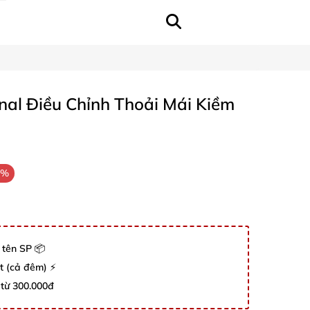
al Điều Chỉnh Thoải Mái Kiềm
7%
 tên SP 📦
út (cả đêm) ⚡
 từ 300.000đ