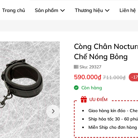
Trang chủ
Sản phẩm
Thương hiệu
Liên hệ
Còng Chân Nocturn
Chế Nóng Bỏng
Sku:
29327
590.000₫
711.000₫
-1
Còn hàng
ƯU ĐIỂM
Giao hàng kín đáo - Che
Ship hỏa tốc 30 - 60 ph
Miễn Ship cho đơn hàng