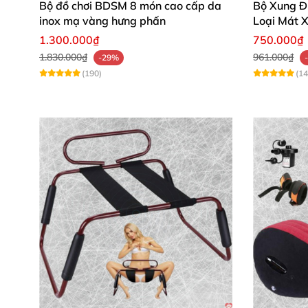
Bộ đồ chơi BDSM 8 món cao cấp da
Bộ Xung Đ
inox mạ vàng hưng phấn
Loại Mát 
Sẵn sàng nâng tầm trải nghiệm thân mật? Mu
1.300.000₫
750.000₫
1.830.000₫
961.000₫
-29%
(190)
(14