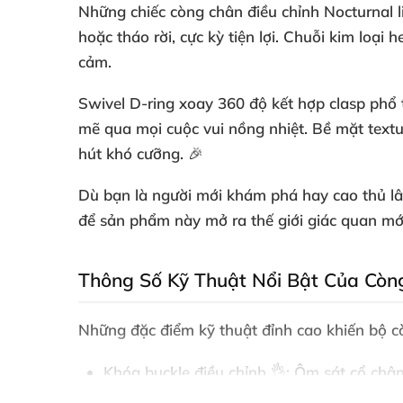
Những chiếc còng chân điều chỉnh Nocturnal li
hoặc tháo rời, cực kỳ tiện lợi. Chuỗi kim loại
cảm.
Swivel D-ring xoay 360 độ kết hợp clasp phổ 
mẽ qua mọi cuộc vui nồng nhiệt. Bề mặt textu
hút khó cưỡng. 🎉
Dù bạn là người mới khám phá hay cao thủ lâ
để sản phẩm này mở ra thế giới giác quan mới
Thông Số Kỹ Thuật Nổi Bật Của Còn
Những đặc điểm kỹ thuật đỉnh cao khiến bộ cò
Khóa buckle điều chỉnh
👌: Ôm sát cổ chân
mọi tình huống.