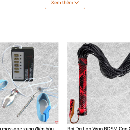
Xem thêm
trội, chống gỉ sét, kiểm soát chắc chắn qua thời gian sử 
 360 độ mượt mà, hỗ trợ di chuyển tự do và đa dạng tư th
u lực mạnh mẽ, không bung chỉ dù sử dụng интенсивно, tu
gợi cảm trên da, thiết kế tinh tế kết hợp thẩm mỹ và trả
ụ kiện kiềm chế không thể thiếu, giúp bạn tận hưởng t
ưu tập đồ chơi của bạn.
iều Chỉnh Nocturnal™ 🌟
 gợi cảm trong mọi buổi chơi. Bề mặt textured dịu nhẹ v
m giác kiểm soát phấn khích, nhưng vẫn cho phép cử động
ụ massage xung điện hậu
Roi Da Lan Wan BDSM Cao 