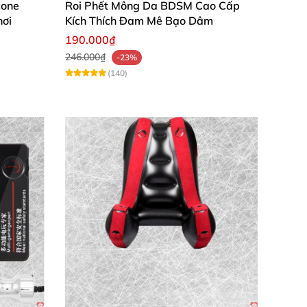
cone
Roi Phết Mông Da BDSM Cao Cấp
hơi
Kích Thích Đam Mê Bạo Dâm
há niềm vui đỉnh cao hôm nay! 🛒
190.000₫
246.000₫
-23%
(140)