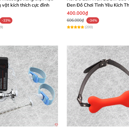
mới lẫn chuyên gia. Thiết kế hiện đại kết hợp quyến rũ k
vật kích thích cực đỉnh
Đen Đồ Chơi Tình Yêu Kích Th
400.000₫
606.000₫
-33%
-34%
9)
(200)
êu chắc chắn và thoải mái lắm! Chất liệu textured ôm da
ền của chuỗi heavy-duty và swivel D-ring xoay mượt. Sử 
ớc đến nay! 👍"
ng lại cảm giác gợi cảm tuyệt vời trên da, khóa buckle d