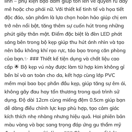
linh – phụ kiện bạo dâm giúp tôn lên vẻ quyến rũ đầy
mê hoặc cho phái nữ. Với thiết kế tinh tế và họa tiết
độc đáo, sản phẩm là lựa chọn hoàn hảo giúp chị em
trở nên nổi bật, tăng thêm sự cuốn hút trong những
phút giây thân mật. Điểm đặc biệt là đèn LED phát
sáng bên trong bộ kẹp giúp thu hút ánh nhìn và tạo
nên bầu không khí rạo rực, táo bạo trong căn phòng
của bạn.✨ ### Thiết kế tiện dụng và chất liệu cao
cấp 🌟 Bộ kẹp vú này được làm từ hợp kim không gỉ
bền bỉ và an toàn cho da, kết hợp cùng lớp PVC
mềm mại bao bọc phần đầu kẹp, giúp tăng sự êm ái,
không gây đau hay tổn thương trong quá trình sử
dụng. Độ dài 12cm cùng miếng đệm 0.5cm giúp bạn
dễ dàng điều chỉnh lực kẹp phù hợp, tạo cảm giác
kích thích nhẹ nhàng nhưng hiệu quả. Hai phiên bản
màu vàng và bạc sang trọng đáp ứng gu thẩm mỹ