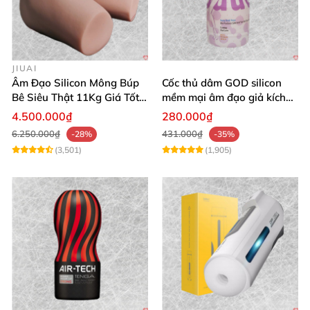
JIUAI
Âm Đạo Silicon Mông Búp
Cốc thủ dâm GOD silicon
Bê Siêu Thật 11Kg Giá Tốt
mềm mại âm đạo giả kích
Hàng Nhật
thích mạnh mẽ
4.500.000₫
280.000₫
6.250.000₫
431.000₫
-28%
-35%
(3,501)
(1,905)