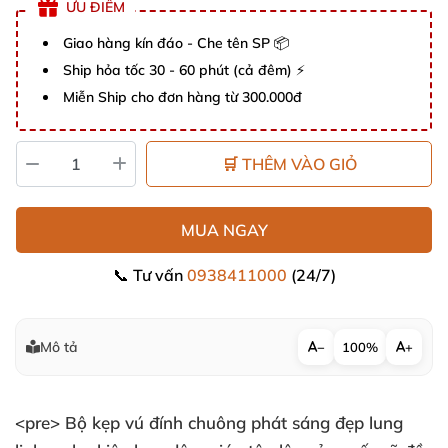
ƯU ĐIỂM
Giao hàng kín đáo - Che tên SP 📦
Ship hỏa tốc 30 - 60 phút (cả đêm) ⚡
Miễn Ship cho đơn hàng từ 300.000đ
🛒 THÊM VÀO GIỎ
MUA NGAY
📞 Tư vấn
0938411000
(24/7)
Mô tả
−
100%
+
<pre> Bộ kẹp vú đính chuông phát sáng đẹp lung