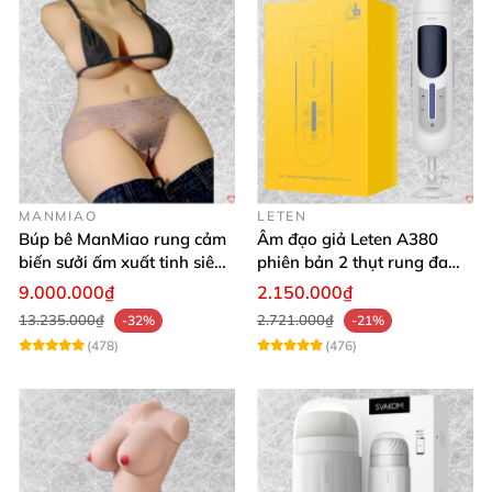
MANMIAO
LETEN
Búp bê ManMiao rung cảm
Âm đạo giả Leten A380
biến sưởi ấm xuất tinh siêu
phiên bản 2 thụt rung đa
thực trải nghiệm
chế độ, siêu mềm
9.000.000₫
2.150.000₫
13.235.000₫
2.721.000₫
-32%
-21%
(478)
(476)