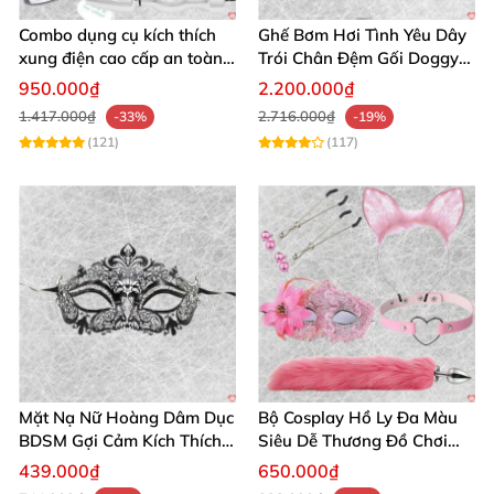
Combo dụng cụ kích thích
Ghế Bơm Hơi Tình Yêu Dây
xung điện cao cấp an toàn
Trói Chân Đệm Gối Doggy
cho người lớn
Nằm Sấp Kích Thích
950.000₫
2.200.000₫
1.417.000₫
2.716.000₫
-33%
-19%
(121)
(117)
Mặt Nạ Nữ Hoàng Dâm Dục
Bộ Cosplay Hồ Ly Đa Màu
BDSM Gợi Cảm Kích Thích
Siêu Dễ Thương Đồ Chơi
Đam Mê Cuộc Yêu
BDSM Hot
439.000₫
650.000₫