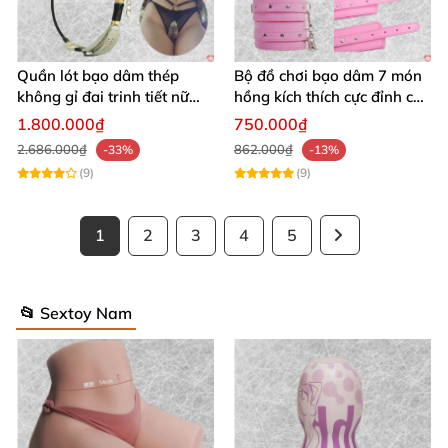
Quần lót bạo dâm thép
Bộ đồ chơi bạo dâm 7 món
không gỉ đai trinh tiết nữ
hồng kích thích cực đỉnh cho
sexy kích thích
đôi
1.800.000₫
750.000₫
2.686.000₫
862.000₫
-33%
-13%
(9)
(9)
1
2
3
4
5
📂 Sextoy Nam