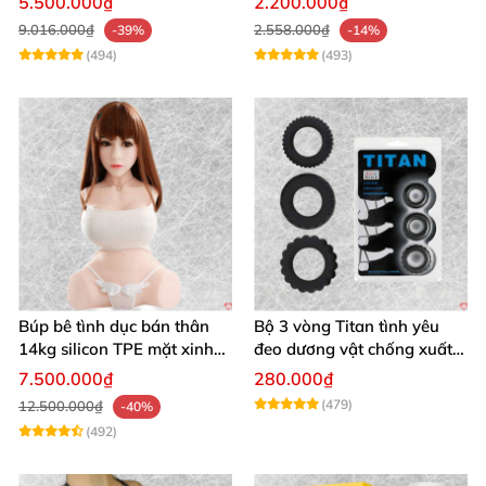
5.500.000₫
2.200.000₫
9.016.000₫
2.558.000₫
-39%
-14%
(494)
(493)
Búp bê tình dục bán thân
Bộ 3 vòng Titan tình yêu
14kg silicon TPE mặt xinh
đeo dương vật chống xuất
trắng hồng
tinh sớm chất liệu silicon y
7.500.000₫
280.000₫
tế
(479)
12.500.000₫
-40%
(492)