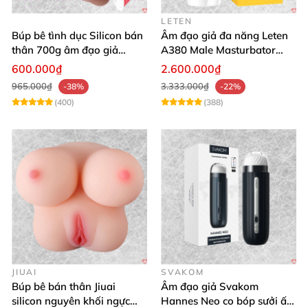
LETEN
Búp bê tình dục Silicon bán
Âm đạo giả đa năng Leten
thân 700g âm đạo giả
A380 Male Masturbator
nguyên khối giống thật
Version 4
600.000₫
2.600.000₫
965.000₫
3.333.000₫
-38%
-22%
(400)
(388)
JIUAI
SVAKOM
Búp bê bán thân Jiuai
Âm đạo giả Svakom
silicon nguyên khối ngực
Hannes Neo co bóp sưởi ấm