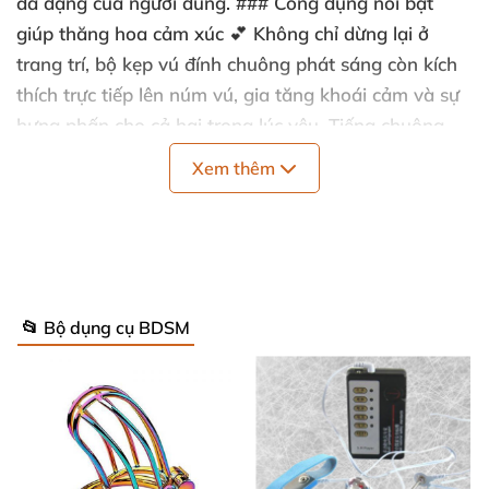
đa dạng của người dùng. ### Công dụng nổi bật
giúp thăng hoa cảm xúc 💕 Không chỉ dừng lại ở
trang trí, bộ kẹp vú đính chuông phát sáng còn kích
thích trực tiếp lên núm vú, gia tăng khoái cảm và sự
hưng phấn cho cả hai trong lúc yêu. Tiếng chuông
nhẹ nhàng khi chuyển động mang đến trải nghiệm
Xem thêm
mới lạ, khiến mỗi khoảnh khắc ân ái trở nên thú vị và
ngập tràn cảm xúc nồng cháy.
📂 Bộ dụng cụ BDSM