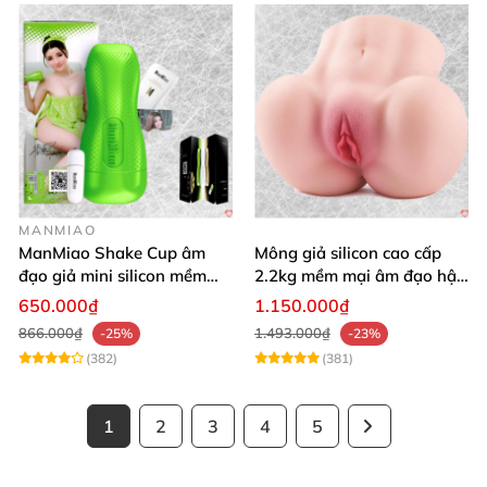
MANMIAO
ManMiao Shake Cup âm
Mông giả silicon cao cấp
đạo giả mini silicon mềm
2.2kg mềm mại âm đạo hậu
mại kích thích mạnh
môn khít
650.000₫
1.150.000₫
866.000₫
1.493.000₫
-25%
-23%
(382)
(381)
1
2
3
4
5