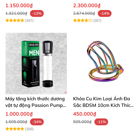
âm đạo thật
app điều khiển tiện lợi
1.150.000₫
2.300.000₫
1.321.000₫
2.674.000₫
-13%
-14%
(387)
(387)
Máy tăng kích thước dương
Khóa Cu Kim Loại Ánh Đa
vật tự động Passion Pump
Sắc BDSM 10cm Kích Thích
sạc tiện lợi
Cao
1.000.000₫
450.000₫
1.505.000₫
505.000₫
-34%
-11%
(386)