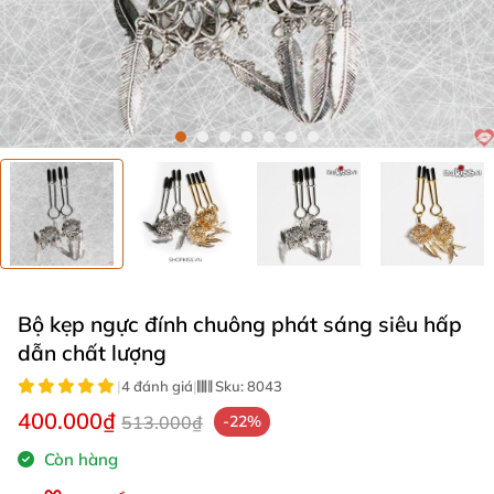
Bộ kẹp ngực đính chuông phát sáng siêu hấp
dẫn chất lượng
|
4 đánh giá
|
Sku:
8043
400.000₫
513.000₫
-22%
Còn hàng