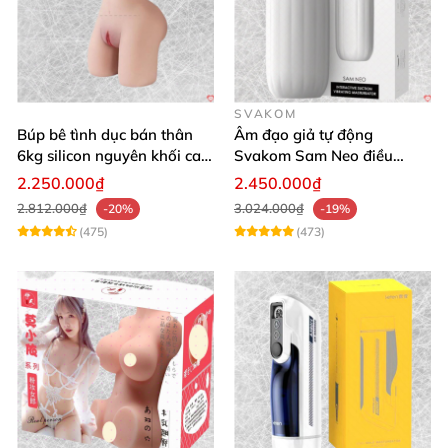
SVAKOM
Búp bê tình dục bán thân
Âm đạo giả tự động
6kg silicon nguyên khối cao
Svakom Sam Neo điều
cấp giá rẻ
khiển qua app webcam cao
2.250.000₫
2.450.000₫
cấp
2.812.000₫
3.024.000₫
-20%
-19%
(475)
(473)