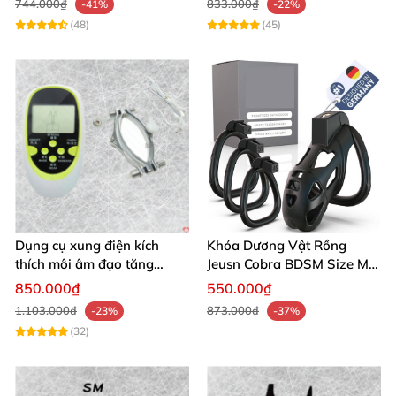
744.000₫
833.000₫
-41%
-22%
(48)
(45)
Dụng cụ xung điện kích
Khóa Dương Vật Rồng
thích môi âm đạo tăng
Jeusn Cobra BDSM Size M
khoái cảm an toàn
Cao Cấp
850.000₫
550.000₫
1.103.000₫
873.000₫
-23%
-37%
(32)