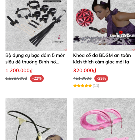
Bộ dụng cụ bạo dâm 5 món
Khóa cổ da BDSM an toàn
siêu dễ thương Đính nơ
kích thích cảm giác mới lạ
quyến rũ kích thích
1.200.000₫
320.000₫
1.538.000₫
451.000₫
-22%
-29%
(11)