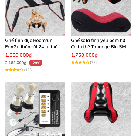
tình dục đầy đam mê! Đừng chần chừ, mua hàng
ngay để tận hưởng khoảnh khắc tuyệt vời bên người
thương. 🔥 </pre>
Ghế tình dục Roomfun
Ghế sofa tình yêu bơm hơi
FanGu tháo rời 24 tư thế
đa tư thế Tougage Big SM -
đắm say, hỗ trợ tối ưu
Cuộc yêu thăng hoa, nhanh
1.550.000₫
1.750.000₫
chóng mua
(123)
2.183.000₫
-29%
(125)