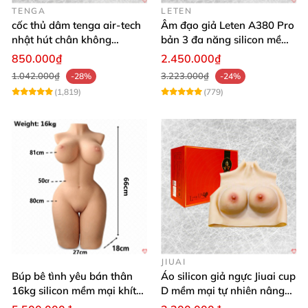
TENGA
LETEN
cốc thủ dâm tenga air-tech
Âm đạo giả Leten A380 Pro
nhật hút chân không
bản 3 đa năng silicon mềm
silicone cao cấp nam
mại
850.000₫
2.450.000₫
1.042.000₫
3.223.000₫
-28%
-24%
(1,819)
(779)
JIUAI
Búp bê tình yêu bán thân
Áo silicon giả ngực Jiuai cup
16kg silicon mềm mại khít
D mềm mại tự nhiên nâng
hồng
ngực