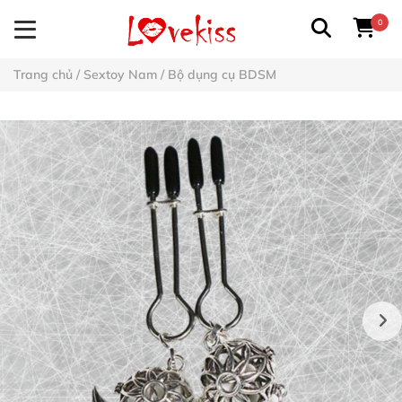
0
Trang chủ
/
Sextoy Nam
/
Bộ dụng cụ BDSM