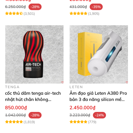
6.250.000₫
431.000₫
-28%
-35%
(3,501)
(1,905)
TENGA
LETEN
cốc thủ dâm tenga air-tech
Âm đạo giả Leten A380 Pro
nhật hút chân không
bản 3 đa năng silicon mềm
silicone cao cấp nam
mại
850.000₫
2.450.000₫
1.042.000₫
3.223.000₫
-28%
-24%
(1,819)
(779)