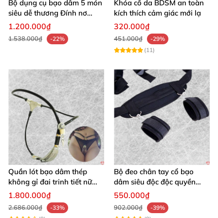
Bộ dụng cụ bạo dâm 5 món
Khóa cổ da BDSM an toàn
siêu dễ thương Đính nơ
kích thích cảm giác mới lạ
quyến rũ kích thích
1.200.000₫
320.000₫
1.538.000₫
451.000₫
-22%
-29%
(11)
Quần lót bạo dâm thép
Bộ đeo chân tay cổ bạo
không gỉ đai trinh tiết nữ
dâm siêu độc độc quyền
sexy kích thích
thoả mãn
1.800.000₫
550.000₫
2.686.000₫
902.000₫
-33%
-39%