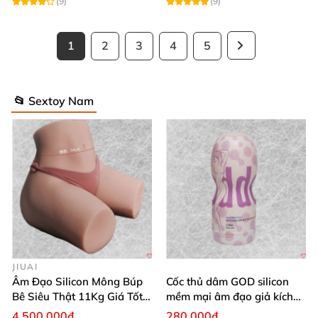
(9)
(9)
1
2
3
4
5
📂 Sextoy Nam
JIUAI
Âm Đạo Silicon Mông Búp
Cốc thủ dâm GOD silicon
Bê Siêu Thật 11Kg Giá Tốt
mềm mại âm đạo giả kích
Hàng Nhật
thích mạnh mẽ
4.500.000₫
280.000₫