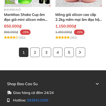
MANMIAO
ManMiao Shake Cup âm
Mông giả silicon cao cấp
đạo giả mini silicon mềm
2.2kg mềm mại âm đạo hậu
mại kích thích mạnh
môn khít
650.000₫
1.150.000₫
866.000₫
1.493.000₫
-25%
-23%
(382)
(381)
1
2
3
4
5
Shop Bao Cao Su
Giao hàng cả đêm 24/24
Hotline:
0938411000