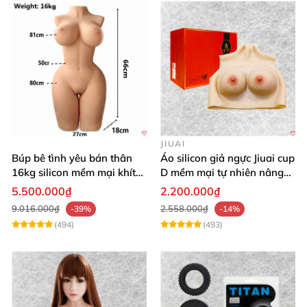
JIUAI
Búp bê tình yêu bán thân
Áo silicon giả ngực Jiuai cup
16kg silicon mềm mại khít
D mềm mại tự nhiên nâng
hồng
ngực
5.500.000₫
2.200.000₫
9.016.000₫
2.558.000₫
-39%
-14%
(494)
(493)