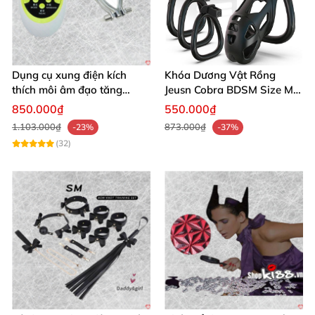
Dụng cụ xung điện kích
Khóa Dương Vật Rồng
thích môi âm đạo tăng
Jeusn Cobra BDSM Size M
khoái cảm an toàn
Cao Cấp
850.000₫
550.000₫
1.103.000₫
873.000₫
-23%
-37%
(32)