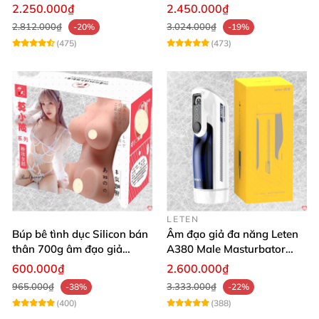
cấp giá rẻ
khiển qua app webcam cao
2.250.000₫
2.450.000₫
cấp
2.812.000₫
3.024.000₫
-20%
-19%
(475)
(473)
LETEN
Búp bê tình dục Silicon bán
Âm đạo giả đa năng Leten
thân 700g âm đạo giả
A380 Male Masturbator
nguyên khối giống thật
Version 4
600.000₫
2.600.000₫
965.000₫
3.333.000₫
-38%
-22%
(400)
(388)