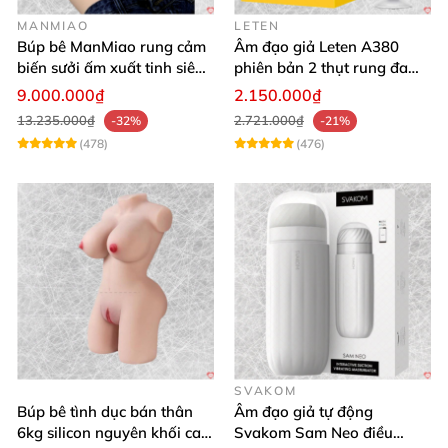
MANMIAO
LETEN
Búp bê ManMiao rung cảm
Âm đạo giả Leten A380
biến sưởi ấm xuất tinh siêu
phiên bản 2 thụt rung đa
thực trải nghiệm
chế độ, siêu mềm
9.000.000₫
2.150.000₫
13.235.000₫
2.721.000₫
-32%
-21%
(478)
(476)
SVAKOM
Búp bê tình dục bán thân
Âm đạo giả tự động
6kg silicon nguyên khối cao
Svakom Sam Neo điều