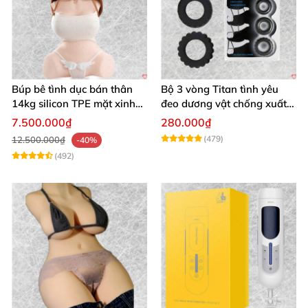
Búp bê tình dục bán thân
Bộ 3 vòng Titan tình yêu
14kg silicon TPE mặt xinh
đeo dương vật chống xuất
trắng hồng
tinh sớm chất liệu silicon y
7.500.000₫
280.000₫
tế
(479)
12.500.000₫
-40%
(492)