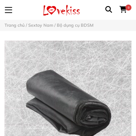
0
Trang chủ
/
Sextoy Nam
/
Bộ dụng cụ BDSM