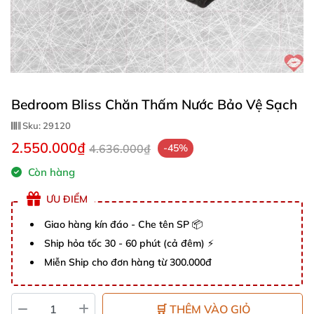
Bedroom Bliss Chăn Thấm Nước Bảo Vệ Sạch
Sku:
29120
2.550.000₫
4.636.000₫
-45%
Còn hàng
ƯU ĐIỂM
Giao hàng kín đáo - Che tên SP 📦
Ship hỏa tốc 30 - 60 phút (cả đêm) ⚡
Miễn Ship cho đơn hàng từ 300.000đ
🛒 THÊM VÀO GIỎ