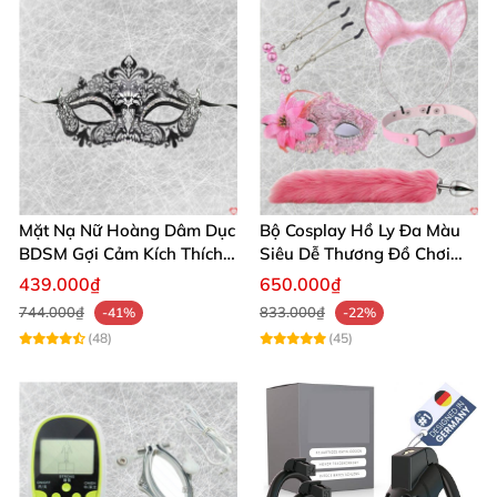
Mặt Nạ Nữ Hoàng Dâm Dục
Bộ Cosplay Hồ Ly Đa Màu
BDSM Gợi Cảm Kích Thích
Siêu Dễ Thương Đồ Chơi
Đam Mê Cuộc Yêu
BDSM Hot
439.000₫
650.000₫
744.000₫
833.000₫
-41%
-22%
(48)
(45)