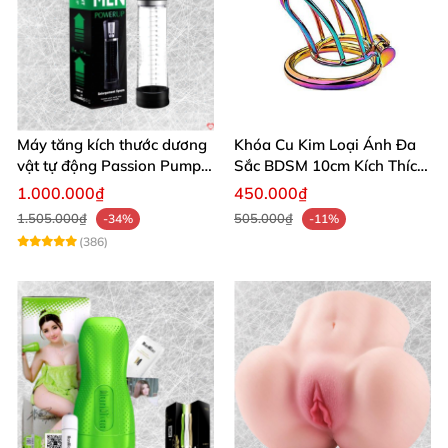
Máy tăng kích thước dương
Khóa Cu Kim Loại Ánh Đa
vật tự động Passion Pump
Sắc BDSM 10cm Kích Thích
sạc tiện lợi
Cao
1.000.000₫
450.000₫
1.505.000₫
505.000₫
-34%
-11%
(386)