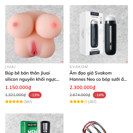
JIUAI
SVAKOM
Búp bê bán thân Jiuai
Âm đạo giả Svakom
silicon nguyên khối ngực
Hannes Neo co bóp sưởi ấm
âm đạo thật
app điều khiển tiện lợi
1.150.000₫
2.300.000₫
1.321.000₫
2.674.000₫
-13%
-14%
(387)
(387)