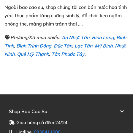
Ngoài
bao cao su
, shop chúng tôi
còn
bán nước hoa tình
yêu
, thực phẩm tăng cường sinh lý
, đồ chơi
, kẹo ngậm
phòng the
, màng phim tránh thai
,...
Phường/Xã mua nhiều:
An Nhựt Tân
,
Bình Lãng
,
Bình
Tịnh
,
Bình Trinh Đông
,
Đức Tân
,
Lạc Tấn
,
Mỹ Bình
,
Nhựt
Ninh
,
Quê Mỹ Thạnh
,
Tân Phước Tây
,
Shop Bao Cao Su
Giao hàng cả đêm 24/24
Hotline:
0938411000