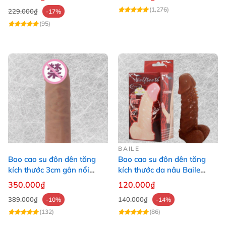
tăng 3
(1,276)
229.000₫
-17%
(95)
BAILE
Bao cao su đôn dên tăng
Bao cao su đôn dên tăng
kích thước 3cm gân nổi
kích thước da nâu Baile
giống thật
Wolftooth 14.4x3.5cm
350.000₫
120.000₫
389.000₫
140.000₫
-10%
-14%
(132)
(86)