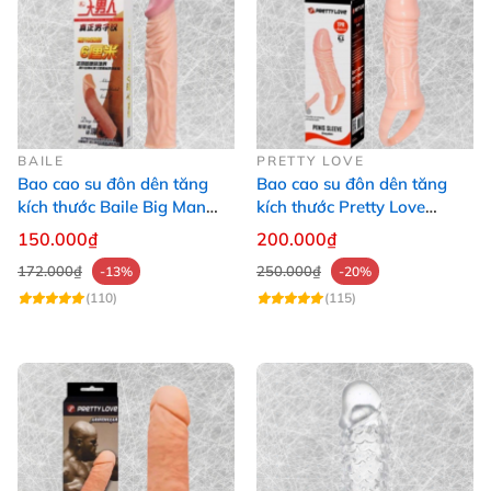
BAILE
PRETTY LOVE
Bao cao su đôn dên tăng
Bao cao su đôn dên tăng
kích thước Baile Big Man
kích thước Pretty Love
tăng 5cm
Breyden - Dây đeo 6.1
150.000₫
200.000₫
172.000₫
250.000₫
-13%
-20%
(110)
(115)