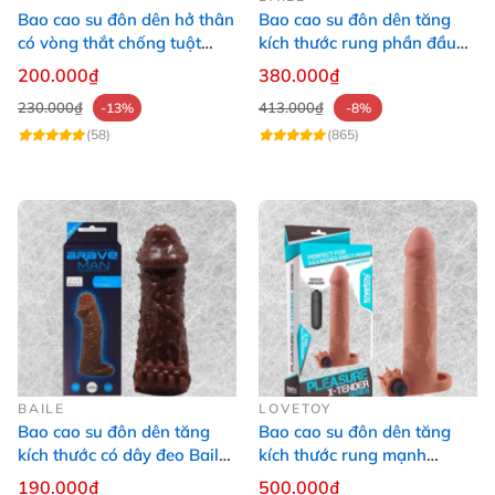
Bao cao su đôn dên hở thân
Bao cao su đôn dên tăng
có vòng thắt chống tuột
kích thước rung phần đầu
Wild Knight
dương vật Baile Braveman
200.000₫
380.000₫
230.000₫
413.000₫
-13%
-8%
(58)
(865)
BAILE
LOVETOY
Bao cao su đôn dên tăng
Bao cao su đôn dên tăng
kích thước có dây đeo Baile
kích thước rung mạnh
Braveman 14 x 4cm
Lovetoy Pleasure X-Tender
190.000₫
500.000₫