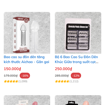
Bao cao su đôn dên tăng
Bộ 6 Bao Cao Su Đôn Dên
kích thước Aichao - Gân gai
Khúc Giữa trong suốt cực
phê
150.000₫
250.000₫
179.000₫
285.000₫
-16%
-12%
(1,099)
(1,212)