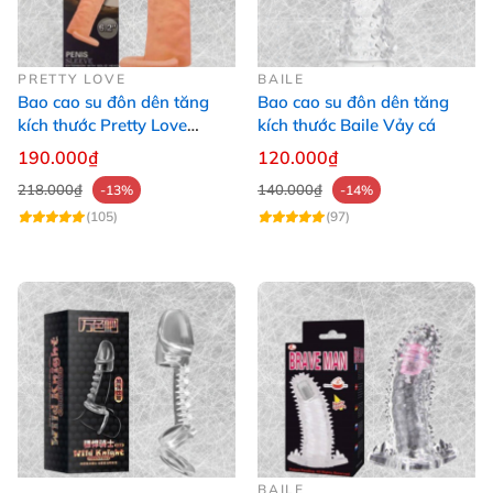
PRETTY LOVE
BAILE
Bao cao su đôn dên tăng
Bao cao su đôn dên tăng
kích thước Pretty Love
kích thước Baile Vảy cá
Medium 6.2
190.000₫
120.000₫
218.000₫
140.000₫
-13%
-14%
(105)
(97)
BAILE