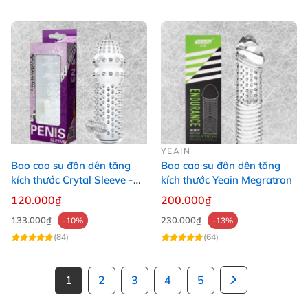
YEAIN
Bao cao su đôn dên tăng
Bao cao su đôn dên tăng
kích thước Crytal Sleeve -
kích thước Yeain Megratron
Gai mềm
120.000₫
200.000₫
133.000₫
230.000₫
-10%
-13%
(84)
(64)
1
2
3
4
5