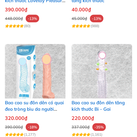
kích thước Lovetoy Pleasure
tăng kích thước
X-Tender tăng 1
390.000₫
40.000₫
448.000₫
45.000₫
-13%
-13%
(80)
(988)
Bao cao su đôn dên có quai
Bao cao su đôn dên tăng
đeo tròng bìu da người
kích thước Bi - Gai
giống thật
320.000₫
220.000₫
390.000₫
337.000₫
-18%
-35%
(1,277)
(1,161)