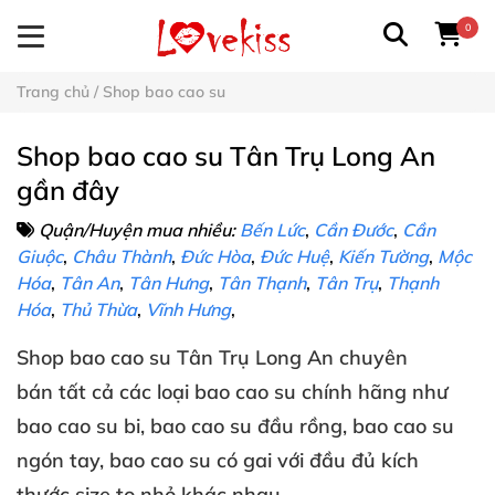
0
Trang chủ
/
Shop bao cao su
Shop bao cao su Tân Trụ Long An
gần đây
Quận/Huyện mua nhiều:
Bến Lức
,
Cần Đước
,
Cần
Giuộc
,
Châu Thành
,
Đức Hòa
,
Đức Huệ
,
Kiến Tường
,
Mộc
Hóa
,
Tân An
,
Tân Hưng
,
Tân Thạnh
,
Tân Trụ
,
Thạnh
Hóa
,
Thủ Thừa
,
Vĩnh Hưng
,
Shop
bao cao su
Tân Trụ Long An
chuyên
bán
tất cả
các loại
bao cao su chính hãng
như
bao cao su bi
, bao cao su đầu rồng
, bao cao su
ngón tay
, bao cao su có gai
với đầu đủ
kích
thước
size to
nhỏ khác nhau.