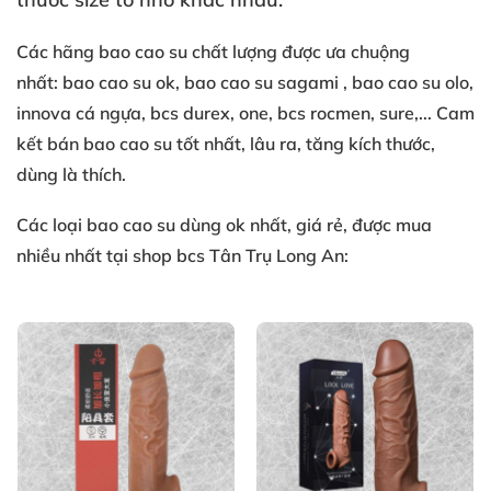
Các
hãng
bao cao su
chất lượng
được ưa chuộng
nhất:
bao cao su ok
, bao cao su sagami
, bao cao su olo
,
innova cá ngựa
, bcs durex
, one
, bcs rocmen
, sure
,... Cam
kết
bán bao cao su tốt nhất
, lâu ra
, tăng kích thước
,
dùng là thích.
Các loại
bao cao su
dùng ok nhất
, giá rẻ
, được mua
nhiều nhất
tại shop bcs Tân Trụ Long An: