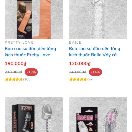
PRETTY LOVE
BAILE
Bao cao su đôn dên tăng
Bao cao su đôn dên tăng
kích thước Pretty Love
kích thước Baile Vảy cá
Medium 6.2
190.000₫
120.000₫
218.000₫
140.000₫
-13%
-14%
(105)
(97)