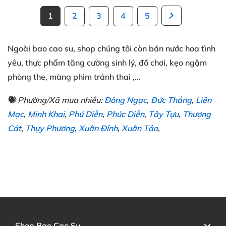
1
2
3
4
5
Ngoài
bao cao su
, shop chúng tôi
còn
bán nước hoa tình
yêu
, thực phẩm tăng cường sinh lý
, đồ chơi
, kẹo ngậm
phòng the
, màng phim tránh thai
,...
Phường/Xã mua nhiều:
Đông Ngạc
,
Đức Thắng
,
Liên
Mạc
,
Minh Khai
,
Phú Diễn
,
Phúc Diễn
,
Tây Tựu
,
Thượng
Cát
,
Thụy Phương
,
Xuân Đỉnh
,
Xuân Tảo
,
Shop Bao Cao Su