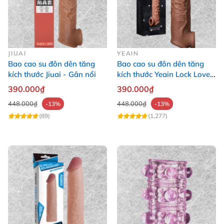
JIUAI
YEAIN
Bao cao su đôn dên tăng
Bao cao su đôn dên tăng
kích thước Jiuai - Gân nổi
kích thước Yeain Lock Love
Raytheon
390.000₫
390.000₫
448.000₫
448.000₫
-13%
-13%
(89)
(1,277)