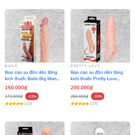
BAILE
PRETTY LOVE
Bao cao su đôn dên tăng
Bao cao su đôn dên tăng
kích thước Baile Big Man
kích thước Pretty Love
tăng 5cm
Breyden - Dây đeo 6.1
150.000₫
200.000₫
172.000₫
250.000₫
-13%
-20%
(110)
(115)