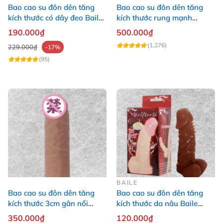
Bao cao su đôn dên tăng
Bao cao su đôn dên tăng
kích thước có dây đeo Baile
kích thước rung mạnh
Braveman 14 x 4cm
Lovetoy Pleasure X-Tender
190.000₫
500.000₫
tăng 3
(1,276)
229.000₫
-17%
(95)
BAILE
Bao cao su đôn dên tăng
Bao cao su đôn dên tăng
kích thước 3cm gân nổi
kích thước da nâu Baile
giống thật
Wolftooth 14.4x3.5cm
350.000₫
120.000₫