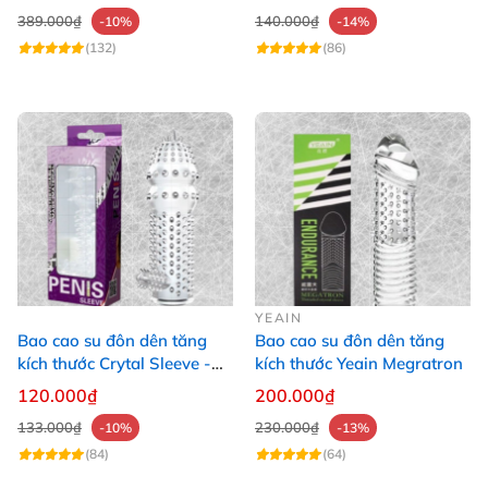
389.000₫
140.000₫
-10%
-14%
(132)
(86)
YEAIN
Bao cao su đôn dên tăng
Bao cao su đôn dên tăng
kích thước Crytal Sleeve -
kích thước Yeain Megratron
Gai mềm
120.000₫
200.000₫
133.000₫
230.000₫
-10%
-13%
(84)
(64)