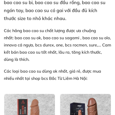
bao cao su bi
, bao cao su đầu rồng
, bao cao su
ngón tay
, bao cao su có gai
với đầu đủ
kích
thước
size to
nhỏ khác nhau.
Các
hãng
bao cao su
chất lượng
được ưa chuộng
nhất:
bao cao su ok
, bao cao su sagami
, bao cao su olo
,
innova cá ngựa
, bcs durex
, one
, bcs rocmen
, sure
,... Cam
kết
bán bao cao su tốt nhất
, lâu ra
, tăng kích thước
,
dùng là thích.
Các loại
bao cao su
dùng ok nhất
, giá rẻ
, được mua
nhiều nhất
tại shop bcs Bắc Từ Liêm Hà Nội: