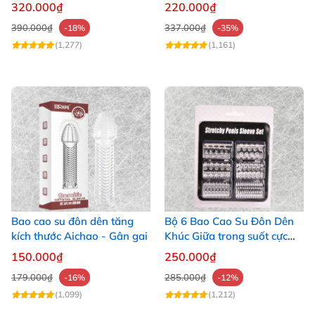
giống thật
320.000₫
220.000₫
390.000₫
337.000₫
-18%
-35%
(1,277)
(1,161)
Bao cao su đôn dên tăng
Bộ 6 Bao Cao Su Đôn Dên
kích thước Aichao - Gân gai
Khúc Giữa trong suốt cực
phê
150.000₫
250.000₫
179.000₫
285.000₫
-16%
-12%
(1,099)
(1,212)