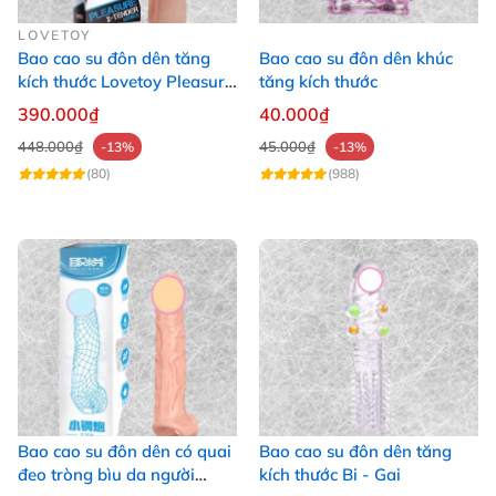
LOVETOY
Bao cao su đôn dên tăng
Bao cao su đôn dên khúc
kích thước Lovetoy Pleasure
tăng kích thước
X-Tender tăng 1
390.000₫
40.000₫
448.000₫
45.000₫
-13%
-13%
(80)
(988)
Bao cao su đôn dên có quai
Bao cao su đôn dên tăng
đeo tròng bìu da người
kích thước Bi - Gai