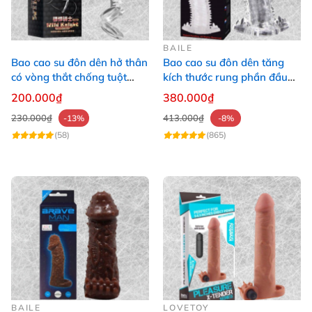
BAILE
Bao cao su đôn dên hở thân
Bao cao su đôn dên tăng
có vòng thắt chống tuột
kích thước rung phần đầu
Wild Knight
dương vật Baile Braveman
200.000₫
380.000₫
230.000₫
413.000₫
-13%
-8%
(58)
(865)
BAILE
LOVETOY