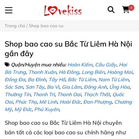
0
Trang chủ
/
Shop bao cao su
Shop bao cao su Bắc Từ Liêm Hà Nội
gần đây
Quận/Huyện mua nhiều:
Hoàn Kiếm
,
Cầu Giấy
,
Hai
Bà Trưng
,
Thanh Xuân
,
Hà Đông
,
Long Biên
,
Hoàng Mai
,
Đống Đa
,
Ba Đình
,
Tây Hồ
,
Bắc Từ Liêm
,
Nam Từ Liêm
,
Sóc Sơn
,
Sơn Tây
,
Ba Vì
,
Gia Lâm
,
Đông Anh
,
Ứng Hòa
,
Thường Tín
,
Thanh Trì
,
Thanh Oai
,
Thạch Thất
,
Quốc
Oai
,
Phúc Thọ
,
Mê Linh
,
Hoài Đức
,
Đan Phượng
,
Chương
Mỹ
,
Mỹ Đức
,
Phú Xuyên
,
Shop
bao cao su
Bắc Từ Liêm Hà Nội
chuyên
bán
tất cả
các loại
bao cao su chính hãng
như