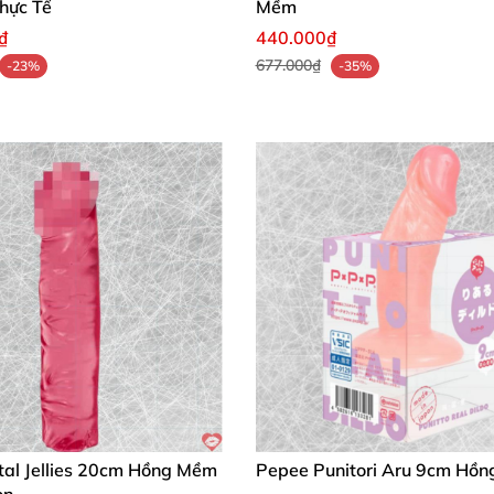
hực Tế
Mềm
₫
440.000₫
677.000₫
-23%
-35%
tal Jellies 20cm Hồng Mềm
Pepee Punitori Aru 9cm Hồn