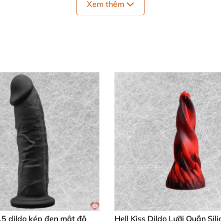
Xem thêm
m Bạn "Mê Mẩn"!
mại, đàn hồi vượt trội, ôm sát mà không hề khó chịu. Thi
đồ chơi tình dục nam
hay nữ, sản phẩm đều mang đến trải
 chắc chắn từ công nghệ Nhật Bản, tăng cường khoái cả
ưởng tượng cảm giác thăng hoa mỗi tối – đó chính là sức 
 – 5 Sao Rực Rỡ! ⭐⭐⭐⭐⭐
.5 dildo kép đen mật độ
Hell Kiss Dildo Lưỡi Quắn Sil