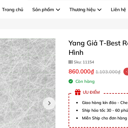
Trang chủ
Sản phẩm
Thương hiệu
Liên hệ
Yang Giả T-Best 
Hình
Sku:
11154
860.000₫
1.103.000₫
Còn hàng
ƯU ĐIỂM
Giao hàng kín đáo - Che
Ship hỏa tốc 30 - 60 ph
Miễn Ship cho đơn hàng