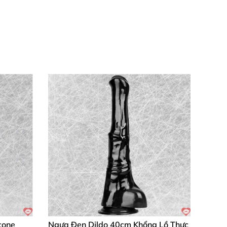
ết kế
ẩn hình thông minh
giúp cất giữ kín đáo,
 nghiệm đa dạng, từ dịu dàng đến cuồng
m chân thực. Sản phẩm không chỉ bền bỉ mà
hút của
T-Best Rocket 23cm
! ❤️
icone
Ngựa Đen Dildo 40cm Khổng Lồ Thực