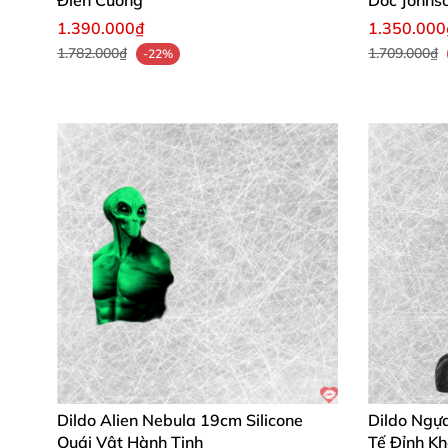
Điên Cuồng
Doc Johns
1.390.000₫
1.350.000
1.782.000₫
1.709.000₫
-22%
Dildo Alien Nebula 19cm Silicone
Dildo Ngự
Quái Vật Hành Tinh
Tế Đỉnh Kh