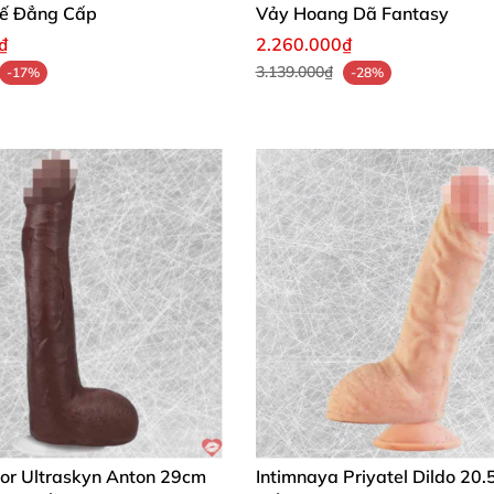
Tế Đẳng Cấp
Vảy Hoang Dã Fantasy
₫
2.260.000₫
3.139.000₫
-17%
-28%
tor Ultraskyn Anton 29cm
Intimnaya Priyatel Dildo 20.