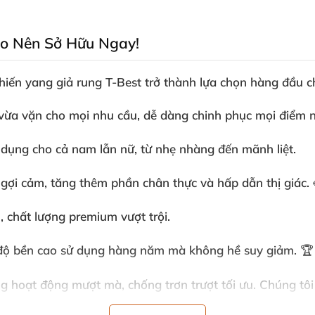
Do Nên Sở Hữu Ngay!
khiến
yang giả rung T-Best
trở thành lựa chọn hàng đầu 
, vừa vặn cho mọi nhu cầu, dễ dàng chinh phục mọi điểm 
sử dụng cho cả nam lẫn nữ, từ nhẹ nhàng đến mãnh liệt.
 gợi cảm, tăng thêm phần chân thực và hấp dẫn thị giác. 
 chất lượng premium vượt trội.
, độ bền cao sử dụng hàng năm mà không hề suy giảm. 🏆
ng
hoạt động mượt mà, chống trơn trượt tối ưu. Chúng tôi
gốc nước
, bạn sẵn sàng khám phá khoái lạc đỉnh cao chỉ tr