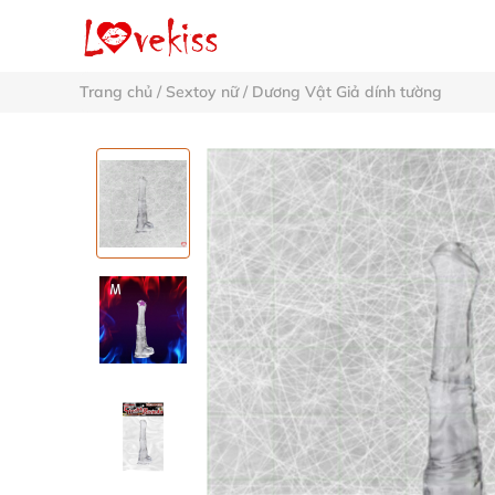
Trang chủ
/
Sextoy nữ
/
Dương Vật Giả dính tường