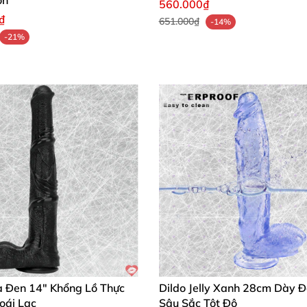
on
560.000₫
₫
651.000₫
-14%
-21%
a Đen 14" Khổng Lồ Thực
Dildo Jelly Xanh 28cm Dày 
oái Lạc
Sâu Sắc Tột Độ