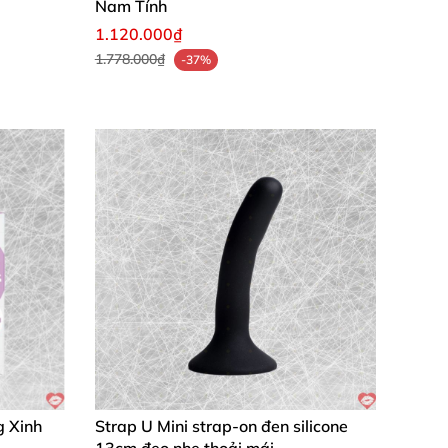
Nam Tính
1.120.000₫
1.778.000₫
-37%
g Xinh
Strap U Mini strap-on đen silicone