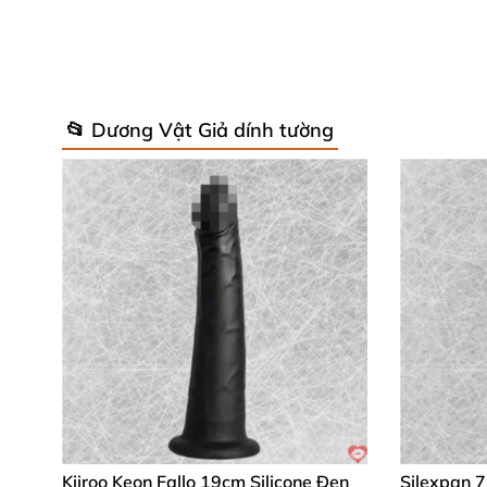
🌟 Lý Do T-Best Rocket Ẩn Hình Là
📂 Dương Vật Giả dính tường
Yang giả T-Best
nổi bật nhờ lớp silicone mềm 
vệ sinh siêu nhanh chỉ vài giây. Dù dùng làm
nhiệt.
Hàng ngàn khách hàng đã "nghiện" vì độ bám
còn tiện lợi, phù hợp lối sống bận rộn. Hãy t
💬 Đánh Giá Từ Khách Hàng Thực Tế
Kiiroo Keon Fallo 19cm Silicone Đen
Silexpan 7