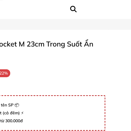
Rocket M 23cm Trong Suốt Ẩn
-22%
 tên SP 📦
út (cả đêm) ⚡
 từ 300.000đ