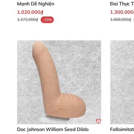
Mạnh Dễ Nghiện
Đai Thực 
1.020.000₫
1.300.000
1.172.000₫
1.566.000₫
-13%
Doc Johnson William Seed Dildo
Falloimita