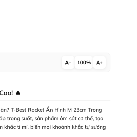
−
100%
+
Cao! 🔥
toàn?
T-Best Rocket Ẩn Hình M 23cm Trong
cấp trong suốt
, sản phẩm ôm sát cơ thể, tạo
ạm khắc tỉ mỉ, biến mọi khoảnh khắc tự sướng