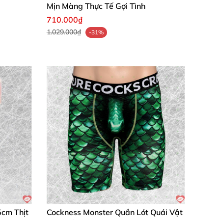
Mịn Màng Thực Tế Gợi Tình
710.000₫
1.029.000₫
-31%
5cm Thịt
Cockness Monster Quần Lót Quái Vật