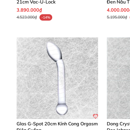
21cm Vac-U-Lock
Đen Nâu T
3.890.000₫
4.000.000
4.523.000₫
5.195.000₫
-14%
Glas G-Spot 20cm Kính Cong Orgasm
Dong Crys