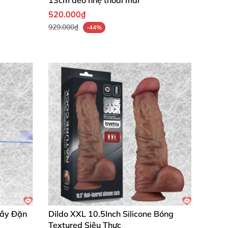
13cm đeo nhẹ thoải mái
520.000₫
929.000₫
-44%
Đầy Đặn
Dildo XXL 10.5Inch Silicone Bóng
Textured Siêu Thực