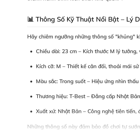
📊 Thông Số Kỹ Thuật Nổi Bật – Lý 
Hãy chiêm ngưỡng những thông số "khủng" 
Chiều dài
: 23 cm – Kích thước M lý tưởng
Kích cỡ
: M – Thiết kế cân đối, thoải mái 
Màu sắc
: Trong suốt – Hiệu ứng nhìn thấu
Thương hiệu
: T-Best – Đẳng cấp Nhật Bản,
Xuất xứ
: Nhật Bản – Công nghệ tiên tiến
Những thông số này đảm bảo
đồ chơi tự sướ
không gây kích ứng da. Kết hợp
dầu bôi trơn 