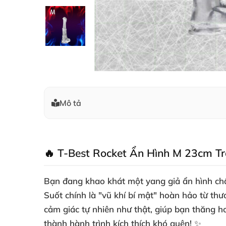
Mô tả
🔥 T-Best Rocket Ẩn Hình M 23cm Tr
Bạn đang khao khát một
yang giả ẩn hình
chấ
Suốt
chính là "vũ khí bí mật" hoàn hảo từ thư
cảm giác tự nhiên như thật, giúp bạn thăng ho
thành hành trình kích thích khó quên! ✨