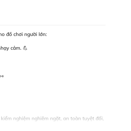
cho
đồ chơi người lớn
:
nhạy cảm. 💪
👀
 kiểm nghiệm nghiêm ngặt, an toàn tuyệt đối,
ong tích tắc! 🌟