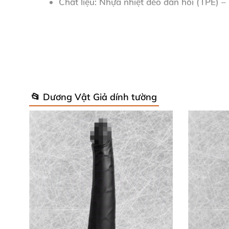
Chất liệu
: Nhựa nhiệt dẻo đàn hồi (TPE) 
Màu sắc
: Thiết kế tự nhiên
, chân thực như
Thương hiệu
: X Ray – Biểu tượng chất lượ
Những thông số này làm nên sức hút
của
đồ 
📂 Dương Vật Giả dính tường
Thiết Kế Thực Tế
, Sử Dụng Dễ Dàng
Strap-on giả dương vật 18.5cm
nổi bật
với h
cấp đàn hồi vượt trội
, ôm sát cơ thể
, tạo cảm
cuộc chơi.
Sản phẩm chống trơn trượt
, chịu lực tốt
, lý t
phòng the
. Không chỉ là đồ chơi
, đây là "vũ k