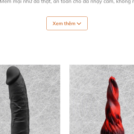
– Mềm mại như da thật
, an toàn cho da nhạy cảm
, không 
 dương vật Tây Ban Nha đích thực
.
Xem thêm
ng từ châu Âu.
chơi strap-on đeo
, giúp bạn tận hưởng khoái lạc bền bỉ
, k
ình dáng mô phỏng chân thực
, mạch máu sống động
, đầu
 giác như phần mở rộng tự nhiên
của bạn
. Dễ dàng đeo
và
ưởng cho
các buổi ân ái kéo dài
. Chúng tôi cam kết chất l
hí bí mật" nâng tầm sự gắn kết cặp đôi! ❤️