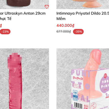
tor Ultraskyn Anton 29cm
Intimnaya Priyatel Dildo 20.
hực Tế
Mềm
₫
440.000₫
677.000₫
-23%
-35%