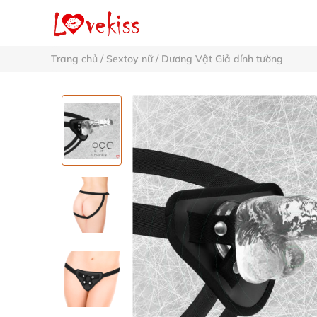
Trang chủ
/
Sextoy nữ
/
Dương Vật Giả dính tường