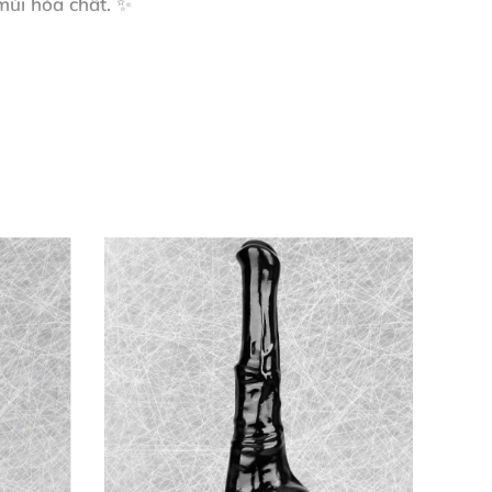
mùi hóa chất
. ✨
hông lo mỏi mệt.
 khấc bo tròn mịn màng
. Chất liệu TPE cao
 tháo rời
, phù hợp cho cả nam lẫn nữ dẫn dắt
ượng châu Âu
, giúp bạn tự tin tỏa sáng trong