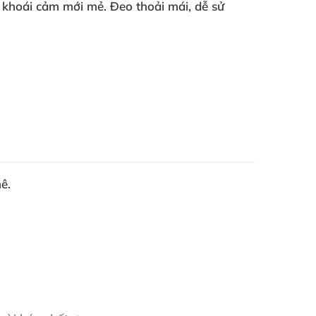
 khoái cảm mới mẻ
. Đeo thoải mái
, dễ sử
ê.