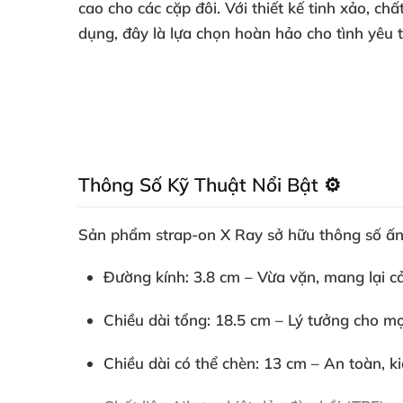
cao cho
các cặp đôi
. Với thiết kế tinh xảo
, chấ
dụng
, đây là lựa chọn hoàn hảo cho tình yêu
Thông Số Kỹ Thuật Nổi Bật ⚙️
Sản phẩm
strap-on X Ray
sở hữu thông số ấn
Đường kính
: 3.8 cm – Vừa vặn
, mang lại 
Chiều dài tổng
: 18.5 cm – Lý tưởng cho
mọ
Chiều dài
có thể chèn
: 13 cm – An toàn
, 