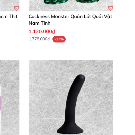
5cm Thịt
Cockness Monster Quần Lót Quái Vật
Nam Tính
1.120.000₫
1.778.000₫
-37%