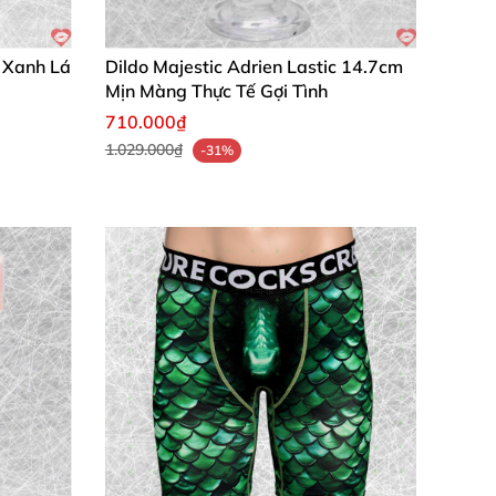
 nghiện
, chất lượng vượt mong đợi!"
ôm nay từ chúng tôi
và nhận trải nghiệm tình
e Xanh Lá
Dildo Majestic Adrien Lastic 14.7cm
Mịn Màng Thực Tế Gợi Tình
710.000₫
1.029.000₫
-31%