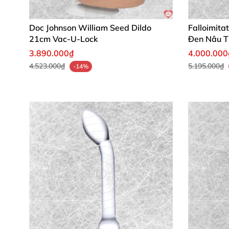
Doc Johnson William Seed Dildo
Falloimita
21cm Vac-U-Lock
Đen Nâu T
3.890.000₫
4.000.000
4.523.000₫
5.195.000₫
-14%