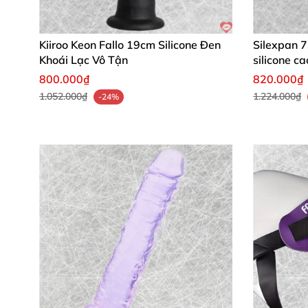
Lợi Ích Vượt Trội
Khi Sử Dụng
Kiiroo Keon Fallo 19cm Silicone Đen
Silexpan 7
X Ray Strap-on Tây Ban Nha
mang đến vô vàn
Khoái Lạc Vô Tận
silicone c
nước ấm
và xà phòng dịu nhẹ
, dùng lâu dài 
800.000₫
820.000₫
hiệu quả.
1.052.000₫
1.224.000₫
-24%
Hàng ngàn khách hàng
đã mê mẩn nhờ độ b
Nhận Xét Từ Khách Hàng Đã Mua 
Lan Anh (Hà Nội)
: "Sản phẩm strap-on X 
khoái cảm tăng gấp bội!"
Minh Quân (TP.HCM)
: "Thông số 18.5cm v
chóng!"