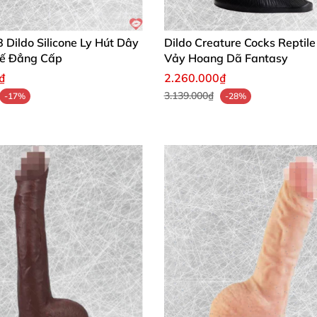
Ban Nha
quá thực tế
, êm ái cho cả hai bên
. Dùng vài lần là
ến
mọi khoảnh khắc thành đỉnh cao khoái lạc! Đặt hàng h
Dildo Silicone Ly Hút Dây
Dildo Creature Cocks Reptil
Tế Đẳng Cấp
Vảy Hoang Dã Fantasy
₫
2.260.000₫
3.139.000₫
-17%
-28%