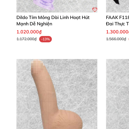
Hương Giang (Đà Nẵng)
: "Thiết kế Tây 
Mua ngay X Ray Strap-on Đeo 18.5cm
để bi
Dildo Tím Mỏng Dài Linh Hoạt Hút
FAAK F118 
Mạnh Dễ Nghiện
Đai Thực 
yêu đỉnh cao
.
1.020.000₫
1.300.000
1.172.000₫
1.566.000₫
-13%