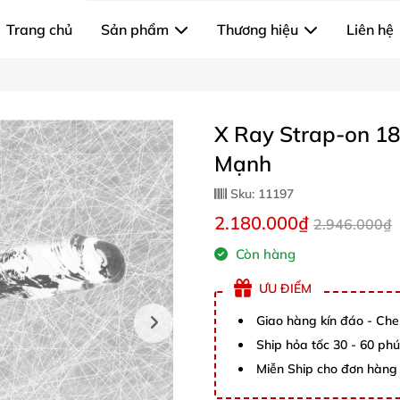
Trang chủ
Sản phẩm
Thương hiệu
Liên hệ
X Ray Strap-on 1
Mạnh
Sku:
11197
2.180.000₫
2.946.000₫
Còn hàng
ƯU ĐIỂM
Giao hàng kín đáo - Che
Ship hỏa tốc 30 - 60 ph
Miễn Ship cho đơn hàng