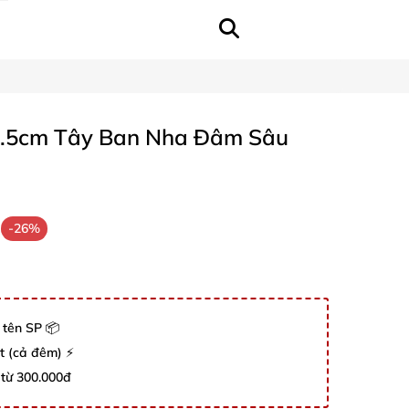
8.5cm Tây Ban Nha Đâm Sâu
-26%
 tên SP 📦
út (cả đêm) ⚡
 từ 300.000đ