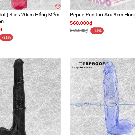
tal Jellies 20cm Hồng Mềm
Pepee Punitori Aru 9cm Hồn
on
560.000₫
₫
651.000₫
-14%
-21%