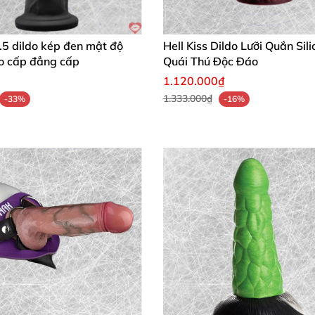
.5 dildo kép đen mật độ
Hell Kiss Dildo Lưỡi Quắn Sil
 lợi ích
, từ kích thích điểm G mạnh mẽ đến khám phá tư 
ao cấp đẳng cấp
Quái Thú Độc Đáo
không phai màu
. Phù hợp cho người mới bắt đầu lẫn "cao 
1.120.000₫
1.333.000₫
-33%
-16%
ền cao
và cảm giác chân thực
. Đây chính là
phụ kiện tình
⭐⭐⭐⭐⭐
Ray tuyệt vời
, chất liệu mềm mại như thật
, đeo thoải mái
ừa khít
, cảm giác sử dụng siêu đỉnh
, an toàn
và tiện lợi
. 