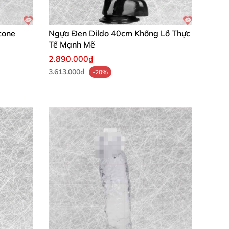
icone
Ngựa Đen Dildo 40cm Khổng Lồ Thực
thế mới lạ
. Chất liệu an toàn
, dễ vệ sinh bằng
Tế Mạnh Mẽ
thủ"
, giúp tăng cường sự gần gũi
, giảm stress
2.890.000₫
3.613.000₫
-20%
 dục strap-on
đáng đầu tư nhất
hiện nay!
 suốt buổi
. Chồng tôi
và tôi giờ nghiện luôn
,
Đáng tiền trăm phần trăm
, giao hàng nhanh