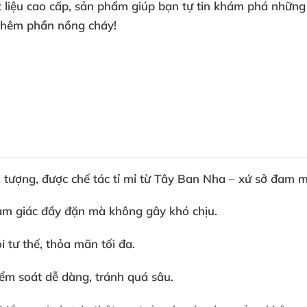
t liệu cao cấp
, sản phẩm giúp bạn tự tin khám phá
những
 thêm phần nồng cháy!
 tượng
,
được chế tác tỉ mỉ từ Tây Ban Nha – xứ sở đam m
cảm giác đầy đặn
mà không gây khó chịu
.
i tư thế
, thỏa mãn tối đa
.
kiểm soát dễ dàng
, tránh
quá sâu
. ️