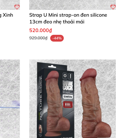
g Xinh
Strap U Mini strap-on đen silicone
13cm đeo nhẹ thoải mái
520.000₫
929.000₫
-44%