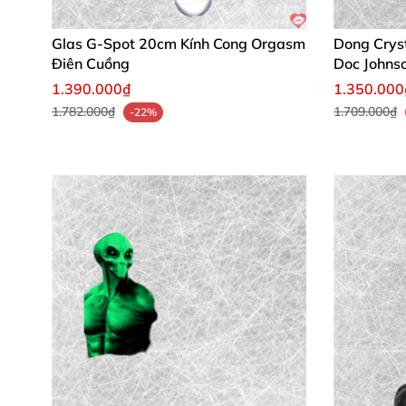
Glas G-Spot 20cm Kính Cong Orgasm
Dong Crys
Điên Cuồng
Doc Johns
1.390.000₫
1.350.000
1.782.000₫
1.709.000₫
-22%