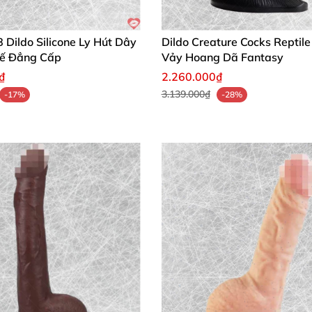
Dildo Silicone Ly Hút Dây
Dildo Creature Cocks Reptil
Tế Đẳng Cấp
Vảy Hoang Dã Fantasy
₫
2.260.000₫
3.139.000₫
-17%
-28%