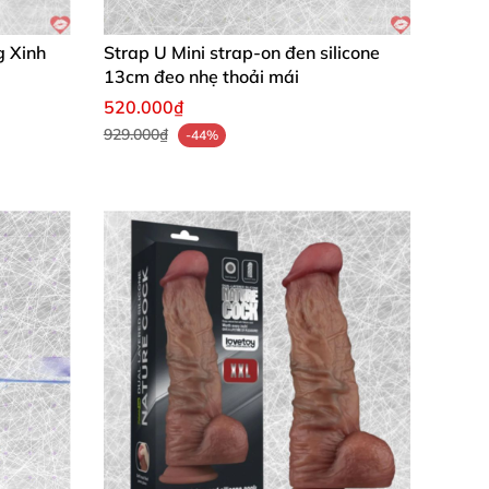
g Xinh
Strap U Mini strap-on đen silicone
13cm đeo nhẹ thoải mái
520.000₫
929.000₫
-44%