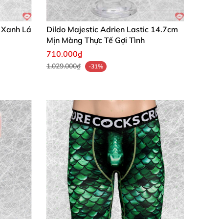
e Xanh Lá
Dildo Majestic Adrien Lastic 14.7cm
Mịn Màng Thực Tế Gợi Tình
710.000₫
1.029.000₫
-31%