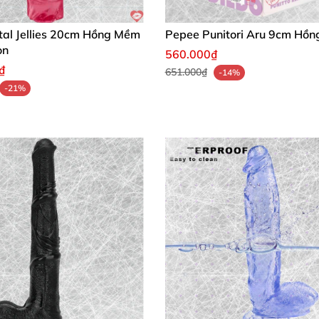
tal Jellies 20cm Hồng Mềm
Pepee Punitori Aru 9cm Hồn
on
560.000₫
₫
651.000₫
-14%
-21%