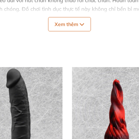
dẻo dai
với hút chân không tháo rời chắc chắn
. Hoàn toàn
nh chóng
. Đồ chơi tình dục thực tế này không chỉ bền bỉ
mà
Xem thêm
 giản
 phòng dịu nhẹ
để đảm bảo vệ sinh
. Kết hợp gel bôi trơn
ại gel này hoàn toàn an toàn
, không làm hỏng đồ chơi.
huyên dụng cho đồ chơi tình dục
. Cách chăm sóc này giúp 
ồ tận hưởng
mà không lo lắng!
tế PipeDream 3in1