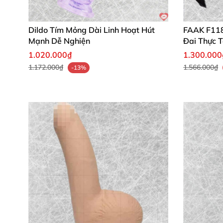
hàng hôm nay
và cảm nhận sự khác biệt! ✨
Dildo Tím Mỏng Dài Linh Hoạt Hút
FAAK F118 
Mạnh Dễ Nghiện
Đai Thực 
1.020.000₫
1.300.000
1.172.000₫
1.566.000₫
-13%