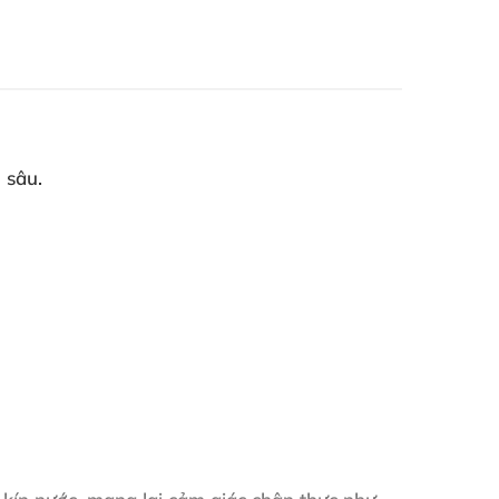
m sâu
.