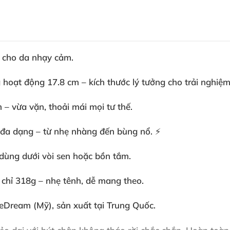
n cho da nhạy cảm
.
g hoạt động 17.8 cm – kích thước lý tưởng cho trải nghiệ
m – vừa vặn
, thoải mái
mọi tư thế.
ộ đa dạng – từ nhẹ nhàng đến bùng nổ
. ⚡
 dùng dưới vòi sen
hoặc bồn tắm
.
g chỉ 318g – nhẹ tênh
, dễ mang theo.
peDream (Mỹ)
, sản xuất tại Trung Quốc
.