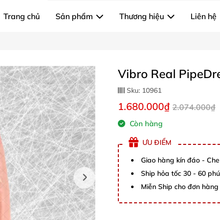
Trang chủ
Sản phẩm
Thương hiệu
Liên hệ
Vibro Real PipeD
Sku:
10961
1.680.000₫
2.074.000₫
Còn hàng
ƯU ĐIỂM
Giao hàng kín đáo - Che
Ship hỏa tốc 30 - 60 ph
Miễn Ship cho đơn hàng