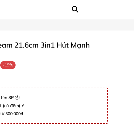
ream 21.6cm 3in1 Hút Mạnh
-19%
 tên SP 📦
út (cả đêm) ⚡
 từ 300.000đ