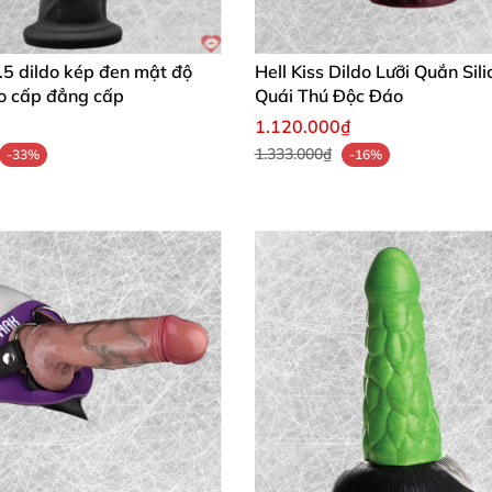
sống động
, rung đa chế độ
, hút mạnh mẽ – biến
mọi khoản
 dùng solo hay couple đều đỉnh
. Chất liệu PVC cao cấp 
.5 dildo kép đen mật độ
Hell Kiss Dildo Lưỡi Quắn Sil
n đồng hành giúp tăng cường sự gắn kết
và tự tin trong đ
ao cấp đẳng cấp
Quái Thú Độc Đáo
1.120.000₫
1.333.000₫
-33%
-16%
u thực tế
, rung mạnh
mà êm ái
, dùng không tay nhờ hút
 vừa vặn
, 3 chế độ rung đa dạng làm mình bay luôn
. Wate
thật nhờ màu da thịt
và độ cong tự nhiên
. Dùng
với gel bô
r PipeDream Realistic 7" Suction Vibro 21.6cm 3in1 từ 