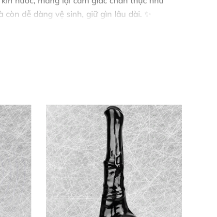
 kín nước
, mang lại cảm giác chân thực như
 còn dễ dàng vệ sinh
, giữ gìn lâu dài
. ✨
 gốc nước
, silicone
hoặc hybrid – tăng khoái
sản phẩm giữ màu sắc
, độ đàn hồi như mới