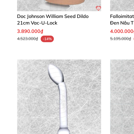
Doc Johnson William Seed Dildo
Falloimita
21cm Vac-U-Lock
Đen Nâu T
3.890.000₫
4.000.000
4.523.000₫
5.195.000₫
-14%