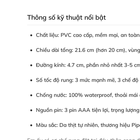
Thông số kỹ thuật nổi bật
Chất liệu
: PVC cao cấp
, mềm mại
, an toà
Chiều dài tổng
: 21.6 cm (hơn 20 cm)
, vùn
Đường kính
: 4.7 cm
, phần nhỏ nhất 3-5 c
Số tốc độ rung
: 3 mức mạnh mẽ
, 3 chế đ
Chống nước
: 100% waterproof
, thoải mái
Nguồn pin
: 3 pin AAA tiện lợi
, trọng lượn
Màu sắc
: Da thịt tự nhiên
, thương hiệu Pi