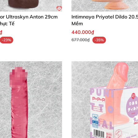
tor Ultraskyn Anton 29cm
Intimnaya Priyatel Dildo 20.
hực Tế
Mềm
₫
440.000₫
677.000₫
-23%
-35%