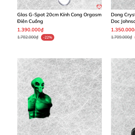
Glas G-Spot 20cm Kính Cong Orgasm
Dong Crys
Điên Cuồng
Doc Johns
1.390.000₫
1.350.000
1.782.000₫
1.709.000₫
-22%