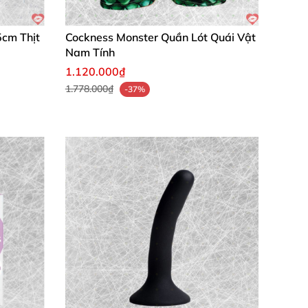
5cm Thịt
Cockness Monster Quần Lót Quái Vật
Nam Tính
1.120.000₫
1.778.000₫
-37%