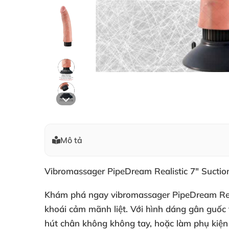
Mô tả
Vibromassager PipeDream Realistic 7" Suction
Khám phá ngay vibromassager PipeDream Real
khoái cảm mãnh liệt
. Với hình dáng gân guốc 
hút chân không không tay
,
hoặc làm phụ kiện