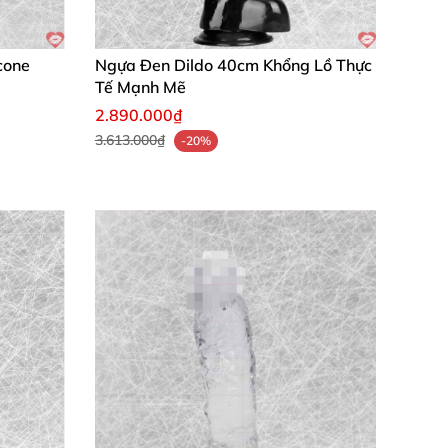
h khắc
riêng tư thành thiên đường khoái lạc
.
mang cảm giác mềm mại
, ấm áp
, gần gũi như
icone
Ngựa Đen Dildo 40cm Khổng Lồ Thực
ời sống tình dục
. ❤️
Tế Mạnh Mẽ
2.890.000₫
3.613.000₫
-20%
 chắc chắn
. Chất liệu PVC mềm mịn
, khoái
rproof tiện lợi
, vệ sinh nhanh
, đáng tiền trăm
i trơn
thì tuyệt vời
, thư giãn hết nấc sau ngày
chúng tôi
để nâng tầm khoái lạc cá nhân
. Mua