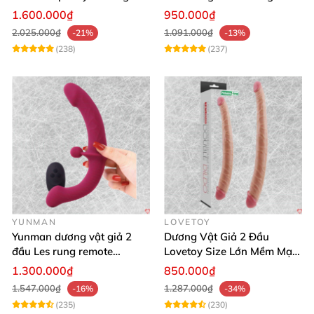
kích thích mạnh
Xa
1.600.000₫
950.000₫
2.025.000₫
1.091.000₫
-21%
-13%
(238)
(237)
YUNMAN
LOVETOY
Yunman dương vật giả 2
Dương Vật Giả 2 Đầu
đầu Les rung remote
Lovetoy Size Lớn Mềm Mại
silicone mềm mại
Uốn Cong Kháng Khuẩn
1.300.000₫
850.000₫
1.547.000₫
1.287.000₫
-16%
-34%
(235)
(230)