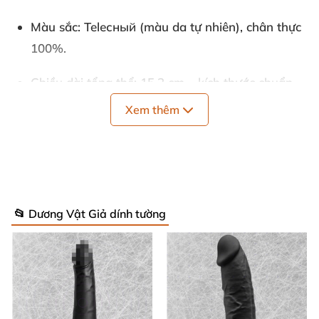
Màu sắc
: Telесный (màu da tự nhiên), chân thực
100%.
Chiều dài tổng thể
: 15.2 cm – kích thước chuẩn
mực, dễ kiểm soát mọi lúc.
Xem thêm
Chiều dài phần làm việc
: 15.2 cm – tối ưu cho mọi
tư thế thoải mái. ⚡
Đường kính
: 3.8 cm – vừa vặn hoàn hảo, mang
📂 Dương Vật Giả dính tường
cảm giác đầy đặn mà không hề khó chịu.
Trọng lượng
: Chỉ 140g – nhẹ tênh, tiện lợi mang
theo.
Rung
: Không – tập trung kích thích tự nhiên,