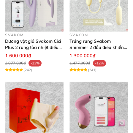
SVAKOM
SVAKOM
Dương vật giả Svakom Cici
Trứng rung Svakom
Plus 2 rung tỏa nhiệt điều
Shimmer 2 đầu điều khiển
khiển app an toàn silicone
app tiện lợi
1.600.000₫
1.300.000₫
2.077.000₫
1.477.000₫
-23%
-12%
(242)
(241)