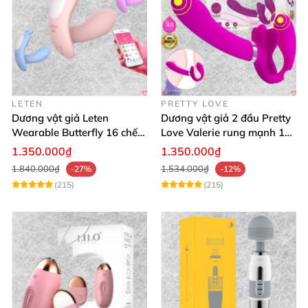
LETEN
PRETTY LOVE
Dương vật giả Leten
Dương vật giả 2 đầu Pretty
Wearable Butterfly 16 chế
Love Valerie rung mạnh 12
độ rung điều khiển
chế độ
1.350.000₫
1.350.000₫
Bluetooth
1.840.000₫
1.534.000₫
-27%
-12%
(215)
(215)