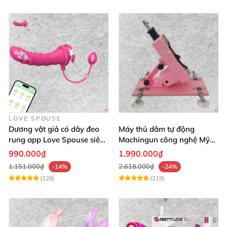
LOVE SPOUSE
Dương vật giả có dây đeo
Máy thủ dâm tự động
rung app Love Spouse siêu
Machingun công nghệ Mỹ
kích thích cho Les
kích thích cực mạnh
990.000₫
1.990.000₫
1.151.000₫
2.618.000₫
-14%
-24%
(228)
(219)