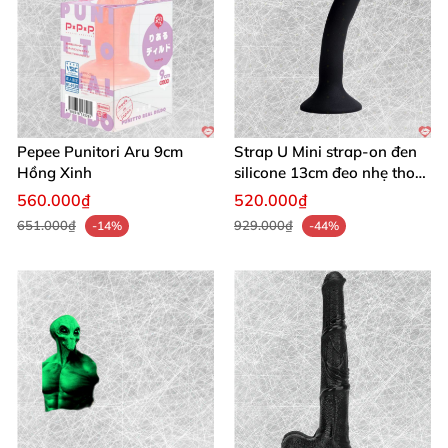
Pepee Punitori Aru 9cm
Strap U Mini strap-on đen
Hồng Xinh
silicone 13cm đeo nhẹ thoải
mái
560.000₫
520.000₫
651.000₫
929.000₫
-14%
-44%