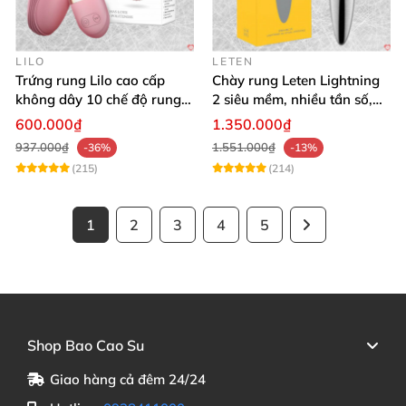
LILO
LETEN
Trứng rung Lilo cao cấp
Chày rung Leten Lightning
không dây 10 chế độ rung
2 siêu mềm, nhiều tần số,
điều khiển USB
phát nhiệt kích thích
600.000₫
1.350.000₫
937.000₫
1.551.000₫
-36%
-13%
(215)
(214)
1
2
3
4
5
Shop Bao Cao Su
Giao hàng cả đêm 24/24