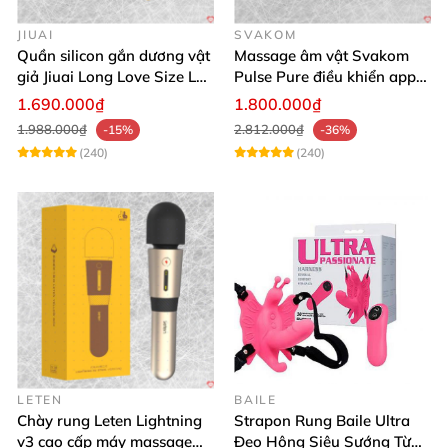
JIUAI
SVAKOM
Quần silicon gắn dương vật
Massage âm vật Svakom
giả Jiuai Long Love Size L
Pulse Pure điều khiển app
hỗ trợ khoái cảm
công nghệ sóng âm cao cấp
1.690.000₫
1.800.000₫
1.988.000₫
2.812.000₫
-15%
-36%
(240)
(240)
LETEN
BAILE
Chày rung Leten Lightning
Strapon Rung Baile Ultra
v3 cao cấp máy massage
Đeo Hông Siêu Sướng Từ