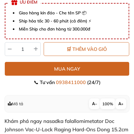
ƯU ĐIỂM
Giao hàng kín đáo - Che tên SP 📦
Ship hỏa tốc 30 - 60 phút (cả đêm) ⚡
Miễn Ship cho đơn hàng từ 300.000đ
🛒 THÊM VÀO GIỎ
MUA NGAY
📞 Tư vấn
0938411000
(24/7)
Mô tả
−
100%
+
Khám phá ngay nasadka falallomimetator Doc
Johnson Vac-U-Lock Raging Hard-Ons Dong 15.2cm