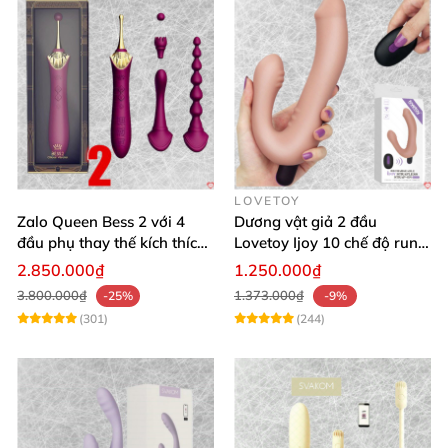
LOVETOY
Zalo Queen Bess 2 với 4
Dương vật giả 2 đầu
đầu phụ thay thế kích thích
Lovetoy Ijoy 10 chế độ rung
nhiều vị trí
silicon cao cấp sạc điện
2.850.000₫
1.250.000₫
3.800.000₫
1.373.000₫
-25%
-9%
(301)
(244)