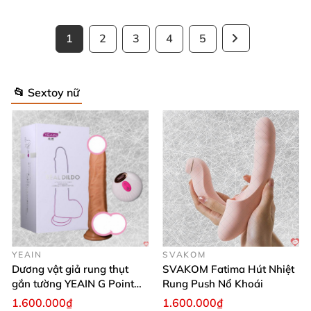
1
2
3
4
5
📂 Sextoy nữ
YEAIN
SVAKOM
Dương vật giả rung thụt
SVAKOM Fatima Hút Nhiệt
gắn tường YEAIN G Point
Rung Push Nổ Khoái
tỏa nhiệt điều khiển từ xa
1.600.000₫
1.600.000₫