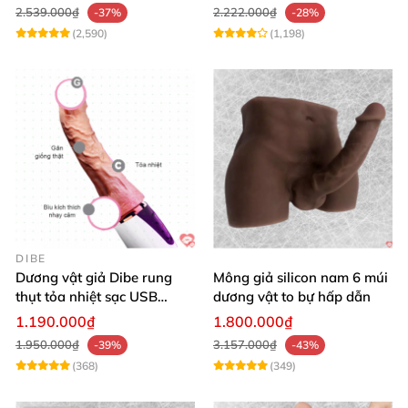
2.539.000₫
2.222.000₫
-37%
-28%
(2,590)
(1,198)
DIBE
Dương vật giả Dibe rung
Mông giả silicon nam 6 múi
thụt tỏa nhiệt sạc USB
dương vật to bự hấp dẫn
silicon mềm mại
1.190.000₫
1.800.000₫
1.950.000₫
3.157.000₫
-39%
-43%
(368)
(349)