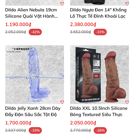
Dildo Alien Nebula 19cm
Dildo Ngựa Đen 14" Khổng
Silicone Quái Vật Hành
Lồ Thực Tế Đỉnh Khoái Lạc
Tinh
1.190.000₫
2.380.000₫
2.052.000₫
3.552.000₫
-42%
-33%
Dildo Jelly Xanh 28cm Dày
Dildo XXL 10.5Inch Silicone
Đầy Đặn Sâu Sắc Tột Độ
Bóng Textured Siêu Thực
1.700.000₫
2.050.000₫
2.537.000₫
2.770.000₫
-33%
-26%