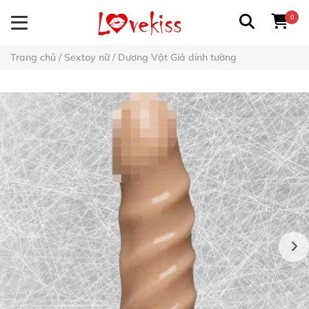
0
Trang chủ
/
Sextoy nữ
/
Dương Vật Giả dính tường