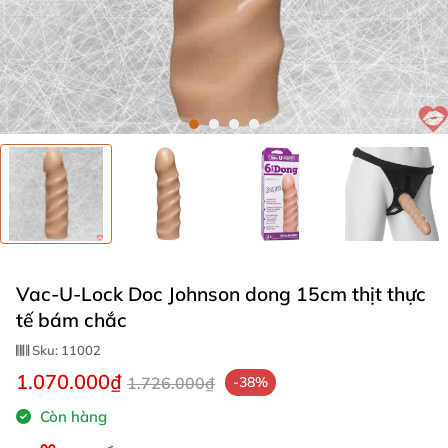
Vac-U-Lock Doc Johnson dong 15cm thịt thực
tế bám chắc
Sku:
11002
1.070.000₫
1.726.000₫
-38%
Còn hàng