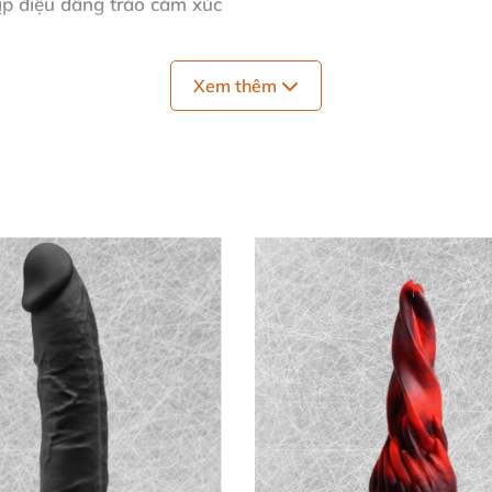
ịp điệu dâng trào cảm xúc
g lâu dài, tiện lợi
Xem thêm
c tế đỉnh cao
ện đại tiên tiến
iệu suất vượt bậc, với nút điều chỉnh linh hoạt ngay đế
ạc cá nhân, đáng đầu tư ngay hôm nay! 💥
u Dễ 🌊
 toàn cho mọi người. Trước tiên, rửa sạch bằng nước ấm 
trôi, giữ độ bền lâu dài cho sản phẩm.