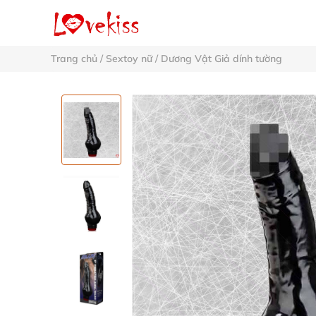
Trang chủ
/
Sextoy nữ
/
Dương Vật Giả dính tường