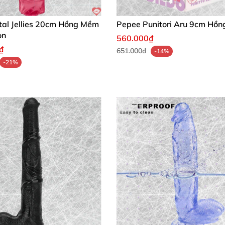
tal Jellies 20cm Hồng Mềm
Pepee Punitori Aru 9cm Hồn
on
560.000₫
₫
651.000₫
-14%
-21%