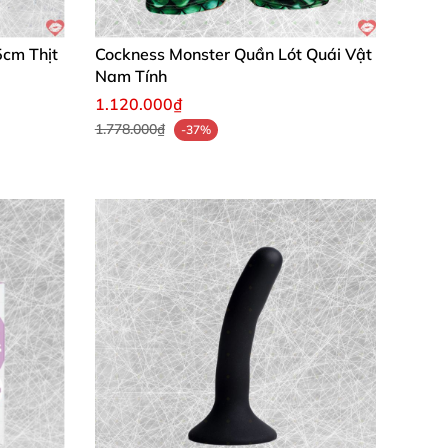
5cm Thịt
Cockness Monster Quần Lót Quái Vật
Nam Tính
1.120.000₫
1.778.000₫
-37%