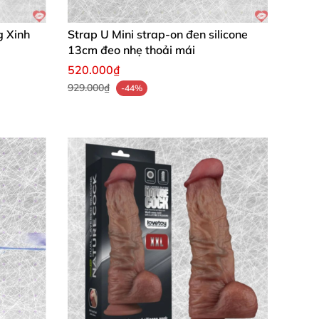
g Xinh
Strap U Mini strap-on đen silicone
13cm đeo nhẹ thoải mái
520.000₫
929.000₫
-44%