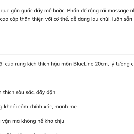
 que gân guốc đầy mê hoặc. Phần đế rộng rãi massage n
ao cấp thân thiện với cơ thể, dễ dàng lau chùi, luôn sẵ
ội của
rung kích thích hậu môn BlueLine 20cm
, lý tưởng 
 thích sâu sắc, đầy đặn
ng khoái cảm chính xác, mạnh mẽ
ừa vặn mà không hề khó chịu