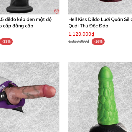
hơi người lớn
để bề mặt luôn bóng mịn. Cách này giúp
ru
ối sống bận rộn! 😊
.5 dildo kép đen mật độ
Hell Kiss Dildo Lưỡi Quắn Sil
ao cấp đẳng cấp
Quái Thú Độc Đáo
1.120.000₫
1.333.000₫
-33%
-16%
e siêu mịn màng, rung mạnh bùng nổ khoái cảm ngay từ 
hít, đế chắc chắn an toàn tuyệt đối. Trải nghiệm kích thíc
uốc sống động, rung nhịp nhàng đưa mình lên tận mây xan