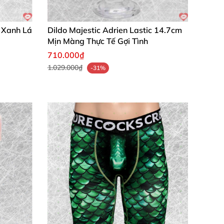
 khoái lạc hậu môn. Với thiết kế tinh xảo,
tôi cam kết chất lượng đỉnh cao, giúp bạn tận
e Xanh Lá
Dildo Majestic Adrien Lastic 14.7cm
Mịn Màng Thực Tế Gợi Tình
710.000₫
1.029.000₫
-31%