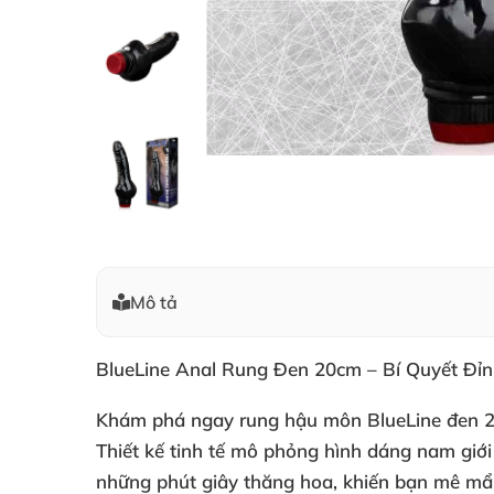
Mô tả
BlueLine Anal Rung Đen 20cm – Bí Quyết Đỉn
Khám phá ngay
rung hậu môn BlueLine
đen 
Thiết kế tinh tế mô phỏng hình dáng nam giới
những phút giây thăng hoa, khiến bạn mê mẩn