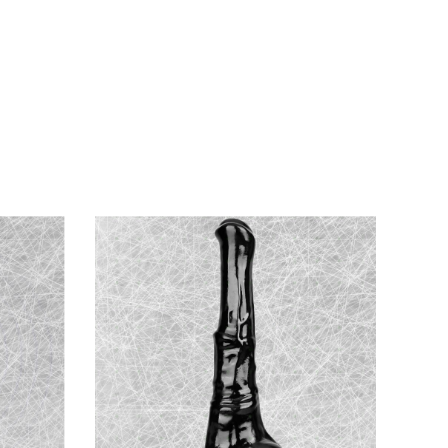
, dễ dàng thay đổi cường độ.
Anal stimulator
pha xà phòng nhẹ. Kết hợp
dầu bôi trơn hậu