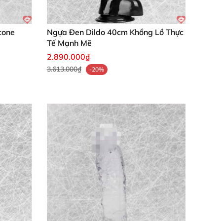
ng kích thích hậu môn
như mới, đồng hành
icone
Ngựa Đen Dildo 40cm Khổng Lồ Thực
Tế Mạnh Mẽ
2.890.000₫
3.613.000₫
-20%
giây đầu! Dùng thoải mái, mình nghiện luôn
h hậu môn tiện lợi, pin bền bỉ – hài lòng
h. Chất liệu cao cấp Mỹ, dễ vệ sinh – sản