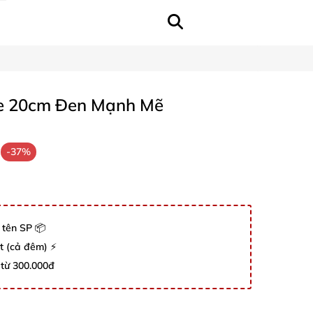
e 20cm Đen Mạnh Mẽ
-37%
 tên SP 📦
út (cả đêm) ⚡
 từ 300.000đ