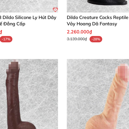
ồ chơi người lớn, mà còn là người bạn đồng hành nâng tầm
lựa chọn hàng đầu cho
anal rung kích thích mạnh
. Chúng 
Dildo Silicone Ly Hút Dây
Dildo Creature Cocks Reptil
Tế Đẳng Cấp
Vảy Hoang Dã Fantasy
ạc – Đừng bỏ lỡ!
🛒✨
₫
2.260.000₫
3.139.000₫
-17%
-28%