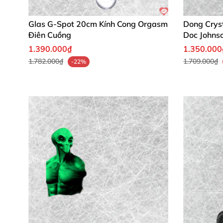
Glas G-Spot 20cm Kính Cong Orgasm
Dong Crys
Điên Cuồng
Doc Johns
1.390.000₫
1.350.000
1.782.000₫
1.709.000₫
-22%