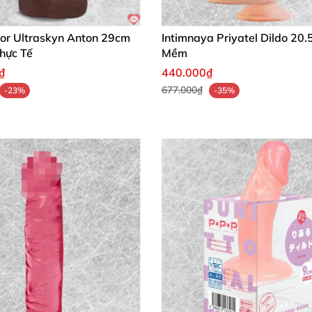
tor Ultraskyn Anton 29cm
Intimnaya Priyatel Dildo 20.
hực Tế
Mềm
₫
440.000₫
677.000₫
-23%
-35%