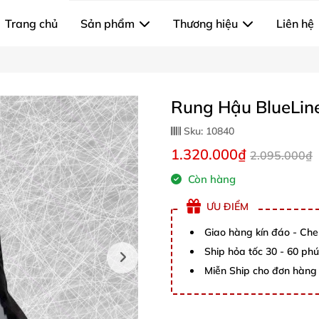
Trang chủ
Sản phẩm
Thương hiệu
Liên hệ
Rung Hậu BlueLin
Sku:
10840
1.320.000₫
2.095.000₫
Còn hàng
ƯU ĐIỂM
Giao hàng kín đáo - Che
Ship hỏa tốc 30 - 60 ph
Miễn Ship cho đơn hàng