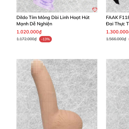
BlueLine Anal Rung Đen 20cm
không chỉ là đ
rung mạnh mẽ và thông số ấn tượng, đây là 
hưởng trọn vẹn!
Dildo Tím Mỏng Dài Linh Hoạt Hút
FAAK F118 
Mạnh Dễ Nghiện
Đai Thực 
Mua ngay hôm nay để sở hữu đỉnh cao khoái l
1.020.000₫
1.300.000
1.172.000₫
1.566.000₫
-13%