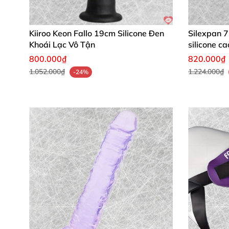
Sau sử dụng, rửa lại và xịt
chất chăm sóc đồ c
bền bỉ qua năm tháng. Tiện lợi, dễ dàng cho l
Kiiroo Keon Fallo 19cm Silicone Đen
Silexpan 7
Khoái Lạc Vô Tận
silicone c
Nhận Xét Từ Khách Hàng Thực Tế ❤️
800.000₫
820.000₫
1.052.000₫
1.224.000₫
-24%
Lan Anh (Hà Nội)
: "Rung hậu môn BlueLin
vì cảm giác chân thực quá đỉnh." ⭐⭐⭐⭐⭐
Minh Quân (TP.HCM)
: "Độ dày 3.8cm vừa k
100%!" 🔥
Hương Giang (Đà Nẵng)
: "Thiết kế gân g
phẩm đáng mua nhất ever!" ✨