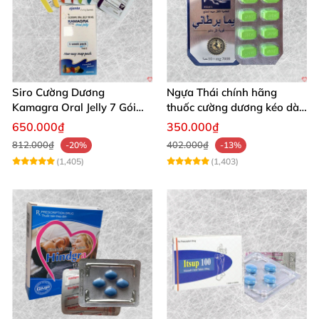
Siro Cường Dương
Ngựa Thái chính hãng
Kamagra Oral Jelly 7 Gói
thuốc cường dương kéo dài
Hương Trái Cây Tăng
thời gian cho Nam hộp 10
650.000₫
350.000₫
Cường Sinh Lực Nam
viên
812.000₫
402.000₫
-20%
-13%
(1,405)
(1,403)