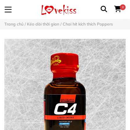
0
Trang chủ
/
Kéo dài thời gian
/
Chai hít kích thích Poppers