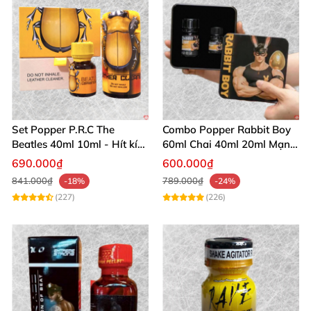
Set Popper P.R.C The
Combo Popper Rabbit Boy
Beatles 40ml 10ml - Hít kích
60ml Chai 40ml 20ml Mạnh
thích Top Bot
Mẽ Cho Top
690.000₫
600.000₫
841.000₫
789.000₫
-18%
-24%
(227)
(226)