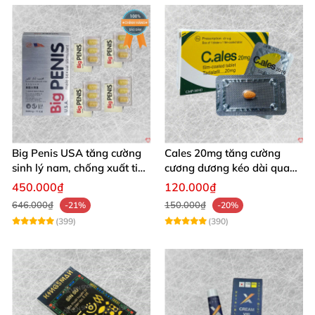
Big Penis USA tăng cường
Cales 20mg tăng cường
sinh lý nam, chống xuất tinh
cương dương kéo dài quan
sớm hiệu quả
hệ mua ngay
450.000₫
120.000₫
646.000₫
150.000₫
-21%
-20%
(399)
(390)