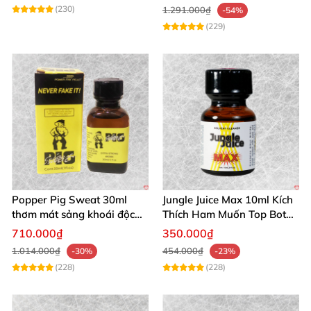
mạnh
(230)
1.291.000₫
-54%
(229)
Popper Pig Sweat 30ml
Jungle Juice Max 10ml Kích
thơm mát sảng khoái độc
Thích Ham Muốn Top Bot
quyền cho cộng đồng LGBT
Sử Dụng An Toàn
710.000₫
350.000₫
1.014.000₫
454.000₫
-30%
-23%
(228)
(228)