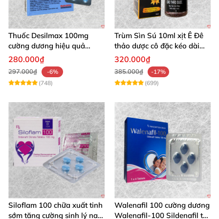
Thuốc Desilmax 100mg
Trùm Sìn Sú 10ml xịt Ê Đê
cường dương hiệu quả
thảo dược cô đặc kéo dài
mạnh tăng sinh lý nam
quan hệ
280.000₫
320.000₫
297.000₫
385.000₫
-6%
-17%
(748)
(699)
Siloflam 100 chữa xuất tinh
Walenafil 100 cường dương
sớm tăng cường sinh lý nam
Walenafil-100 Sildenafil trị