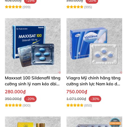
406.000₫
350.000₫
-29%
-20%
(999)
(995)
Maxxsat 100 Sildenafil tăng
Viagra Mỹ chính hãng tăng
cường sinh lý nam kéo dài
cường sinh lực Nam kéo dài
hiệu quả
thời gian giao hợp
280.000₫
750.000₫
350.000₫
1.071.000₫
-20%
-30%
(900)
(850)