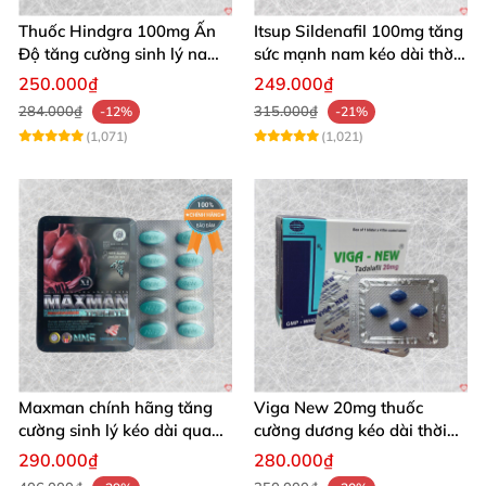
Thuốc Hindgra 100mg Ấn
Itsup Sildenafil 100mg tăng
Độ tăng cường sinh lý nam
sức mạnh nam kéo dài thời
hindgra-100 chống xts
gian quan hệ
250.000₫
249.000₫
cương dương
284.000₫
315.000₫
-12%
-21%
(1,071)
(1,021)
Maxman chính hãng tăng
Viga New 20mg thuốc
cường sinh lý kéo dài quan
cường dương kéo dài thời
hệ chống xuất tinh sớm
gian tăng cường sinh lý hộp
290.000₫
280.000₫
4 viên