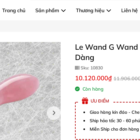
Trang chủ
Sản phẩm
Thương hiệu
Liên hệ
Le Wand G Wand 
Dàng
Sku:
10830
10.120.000₫
11.906.00
Còn hàng
ƯU ĐIỂM
Giao hàng kín đáo - Che
Ship hỏa tốc 30 - 60 ph
Miễn Ship cho đơn hàng