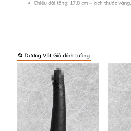
Chiều dài tổng
: 17.8 cm – kích thước vàng,
Đường kính
: 2.5-3.4 cm – vừa vặn, ôm sát
Trọng lượng
: 334 g – cầm chắc tay, mang 
Chức năng rung
: Không – tập trung kích th
📂 Dương Vật Giả dính tường
Xuất xứ
: Sản xuất tại Trung Quốc với tiê
Những thông số này làm
G Wand thạch anh 
khác biệt nhẹ – tăng thêm sức hút riêng biệt!
Hướng Dẫn Sử Dụng & Chăm Sóc Siê
Rửa sạch bằng nước ấm pha xà phòng dịu nhẹ 
tan ma sát – tương thích nhựa, kính, kim loại.