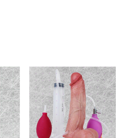
 lẫn ngoài. Mỗi chiếc thủ công độc nhất, hơi
 đẹp.
 bôi trơn gốc nước
để tăng độ mượt mà, xóa
p lung linh lâu dài.