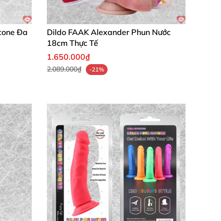
hành đá tình yêu, vòng silicon và sổ tay chăm
cone Đa
Dildo FAAK Alexander Phun Nước
18cm Thực Tế
1.650.000₫
2.089.000₫
-21%
ất liệu tự nhiên an toàn, mình dùng hoài
 mỏi. Sản phẩm chất lượng đỉnh cao, đáng sở
nghiệm sử dụng êm ái, mình recommend cho mọi
tầm khoái lạc tự nhiên, kết nối cảm xúc sâu
phá bản thân. Sở hữu ngay hôm nay để biến