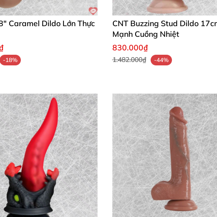
8″ Caramel Dildo Lớn Thực
CNT Buzzing Stud Dildo 17
Mạnh Cuồng Nhiệt
₫
830.000₫
1.482.000₫
-18%
-44%