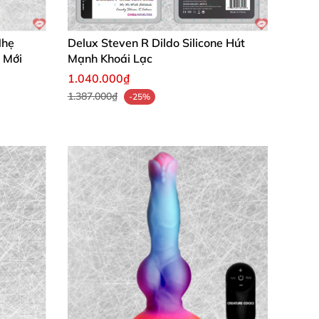
Nhẹ
Delux Steven R Dildo Silicone Hút
 Mới
Mạnh Khoái Lạc
1.040.000₫
1.387.000₫
-25%