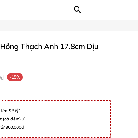
Hồng Thạch Anh 17.8cm Dịu
0₫
-15%
 tên SP 📦
út (cả đêm) ⚡
 từ 300.000đ