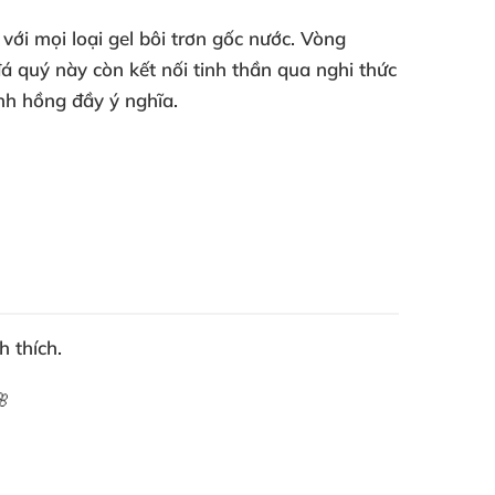
ới mọi loại gel bôi trơn gốc nước. Vòng
á quý này còn kết nối tinh thần qua nghi thức
anh hồng
đầy ý nghĩa.
 thích.
🌸