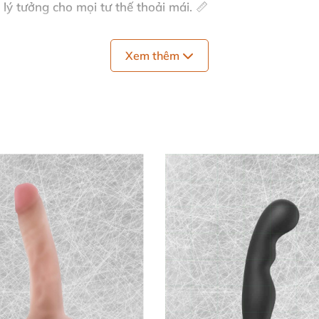
 lý tưởng cho mọi tư thế thoải mái. 📏
 mà không hề gò bó. ⚖️
Xem thêm
cảm giác đầy đặn, chắc chắn. 🏋️
ích thủ công tinh tế, tự nhiên nhất. ✨
u chuẩn nghiêm ngặt; thương hiệu Mỹ danh tiếng.
hồng
trở thành lựa chọn cao cấp, phù hợp kích thích trong
 Lưu ý tránh dùng hậu môn và sốc nhiệt để giữ đá quý bền
u Dễ 🛁
trước mỗi lần dùng, đảm bảo vệ sinh tối ưu. Kết hợp
gel
 Sau sử dụng, rửa lại và xịt spray chuyên dụng để giữ vẻ đẹ