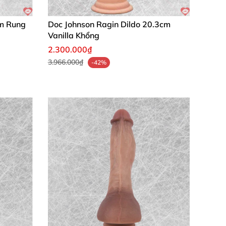
cm Rung
Doc Johnson Ragin Dildo 20.3cm
Vanilla Khổng
2.300.000₫
3.966.000₫
-42%