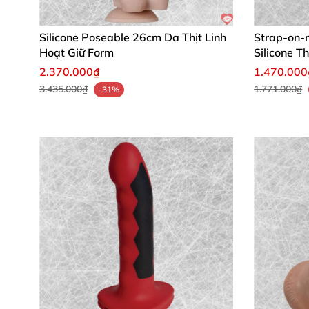
Silicone Poseable 26cm Da Thịt Linh
Strap-on-
Hoạt Giữ Form
Silicone T
2.370.000₫
1.470.000
3.435.000₫
1.771.000₫
-31%