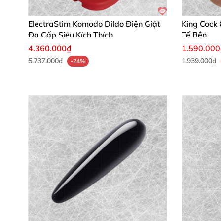
ElectraStim Komodo Dildo Điện Giật
King Cock 
Đa Cấp Siêu Kích Thích
Tế Bền
4.360.000₫
1.590.000
5.737.000₫
1.939.000₫
-24%