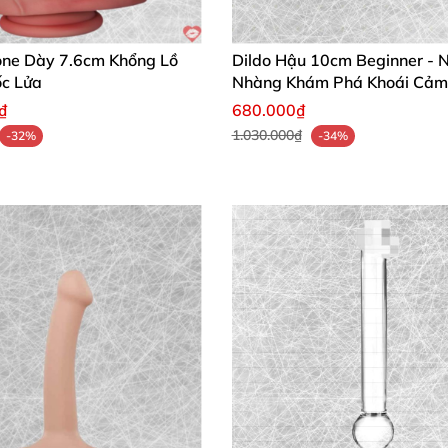
à khoái cảm bất tận!
🛒✨
cone Dày 7.6cm Khổng Lồ
Dildo Hậu 10cm Beginner - 
ốc Lửa
Nhàng Khám Phá Khoái Cảm
₫
680.000₫
1.030.000₫
-32%
-34%