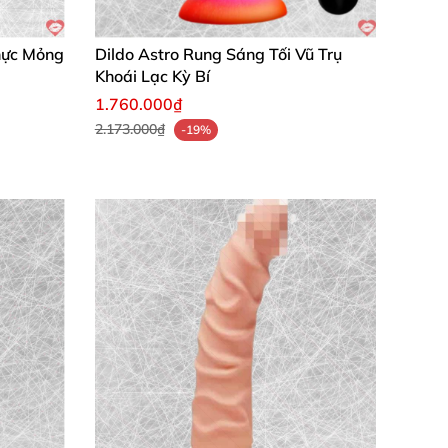
hực Mỏng
Dildo Astro Rung Sáng Tối Vũ Trụ
Khoái Lạc Kỳ Bí
1.760.000₫
2.173.000₫
-19%