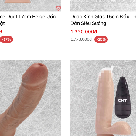
me Dual 17cm Beige Uốn
Dildo Kính Glas 16cm Đầu T
hật
Dần Siêu Sướng
₫
1.330.000₫
1.773.000₫
-17%
-25%