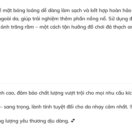
bề mặt bóng loáng dễ dàng làm sạch và kết hợp hoàn hảo v
ngoài da, giúp trải nghiệm thêm phần nồng nổ. Sử dụng đ
c ánh trăng rằm – một cách tận hưởng
đồ chơi đá thạch 
h cao, đảm bảo chất lượng vượt trội cho mọi nhu cầu kích
 sang trọng, lành tính tuyệt đối cho da nhạy cảm nhất. 
ng lượng yêu thương dịu dàng. 💕