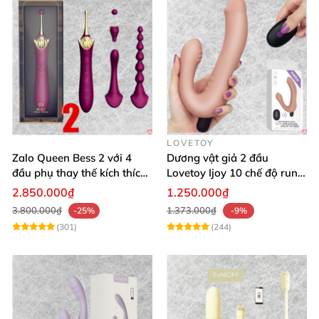
LOVETOY
Zalo Queen Bess 2 với 4
Dương vật giả 2 đầu
đầu phụ thay thế kích thích
Lovetoy Ijoy 10 chế độ rung
nhiều vị trí
silicon cao cấp sạc điện
2.850.000₫
1.250.000₫
3.800.000₫
1.373.000₫
-25%
-9%
(301)
(244)