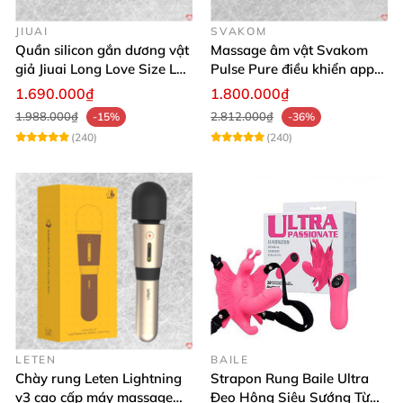
JIUAI
SVAKOM
Quần silicon gắn dương vật
Massage âm vật Svakom
giả Jiuai Long Love Size L
Pulse Pure điều khiển app
hỗ trợ khoái cảm
công nghệ sóng âm cao cấp
1.690.000₫
1.800.000₫
1.988.000₫
2.812.000₫
-15%
-36%
(240)
(240)
LETEN
BAILE
Chày rung Leten Lightning
Strapon Rung Baile Ultra
v3 cao cấp máy massage
Đeo Hông Siêu Sướng Từ