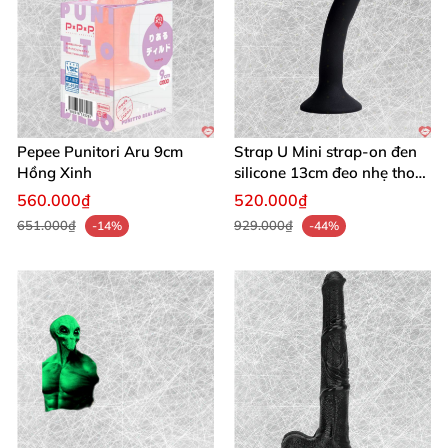
Pepee Punitori Aru 9cm
Strap U Mini strap-on đen
Hồng Xinh
silicone 13cm đeo nhẹ thoải
mái
560.000₫
520.000₫
651.000₫
929.000₫
-14%
-44%