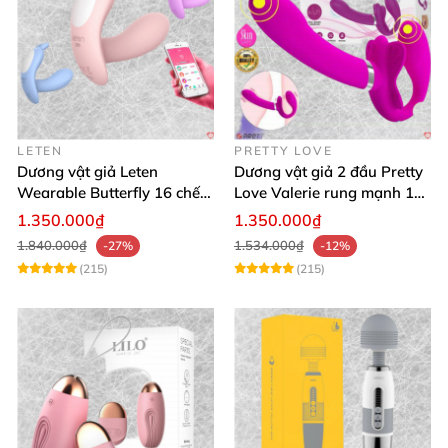
LETEN
PRETTY LOVE
Dương vật giả Leten
Dương vật giả 2 đầu Pretty
Wearable Butterfly 16 chế
Love Valerie rung mạnh 12
độ rung điều khiển
chế độ
1.350.000₫
1.350.000₫
Bluetooth
1.840.000₫
1.534.000₫
-27%
-12%
(215)
(215)