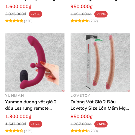
kích thích mạnh
Xa
1.600.000₫
950.000₫
2.025.000₫
1.091.000₫
-21%
-13%
(238)
(237)
YUNMAN
LOVETOY
Yunman dương vật giả 2
Dương Vật Giả 2 Đầu
đầu Les rung remote
Lovetoy Size Lớn Mềm Mại
silicone mềm mại
Uốn Cong Kháng Khuẩn
1.300.000₫
850.000₫
1.547.000₫
1.287.000₫
-16%
-34%
(235)
(230)