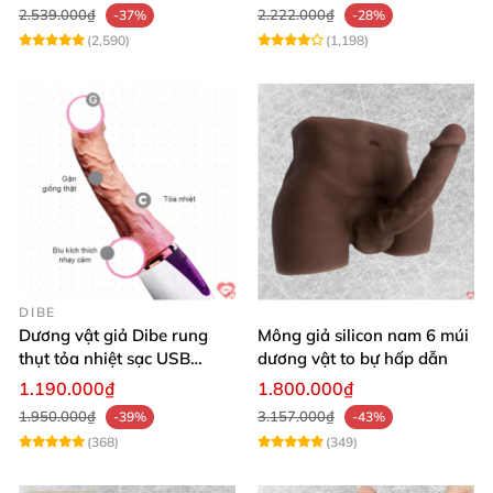
2.539.000₫
2.222.000₫
-37%
-28%
(2,590)
(1,198)
DIBE
Dương vật giả Dibe rung
Mông giả silicon nam 6 múi
thụt tỏa nhiệt sạc USB
dương vật to bự hấp dẫn
silicon mềm mại
1.190.000₫
1.800.000₫
1.950.000₫
3.157.000₫
-39%
-43%
(368)
(349)