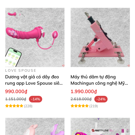
LOVE SPOUSE
Dương vật giả có dây đeo
Máy thủ dâm tự động
rung app Love Spouse siêu
Machingun công nghệ Mỹ
kích thích cho Les
kích thích cực mạnh
990.000₫
1.990.000₫
1.151.000₫
2.618.000₫
-14%
-24%
(228)
(219)