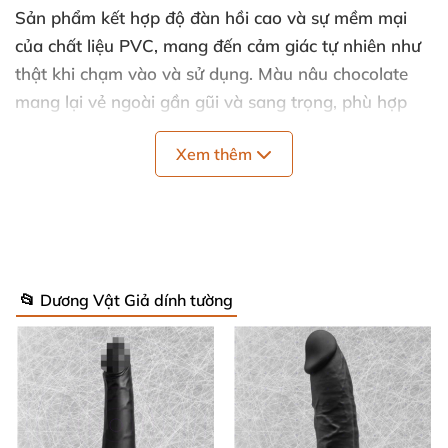
Sản phẩm kết hợp độ đàn hồi cao và sự mềm mại
của chất liệu PVC, mang đến cảm giác tự nhiên như
thật khi chạm vào và sử dụng. Màu nâu chocolate
mang lại vẻ ngoài gần gũi và sang trọng, phù hợp
cho mọi không gian trải nghiệm riêng tư. 🌟
Xem thêm
Thông Số Kỹ Thuật Nổi Bật – Siêu Lớn, Siêu Thực!
Chất liệu: PVC đàn hồi, an toàn cho da nhạy cảm
Màu sắc: Nâu chocolate quyến rũ, gần gũi tự
📂 Dương Vật Giả dính tường
nhiên
Chiều dài tổng: 29.2 cm – chinh phục mọi thử
thách
Chiều dài hoạt động: 22.2 cm – tập trung khoái