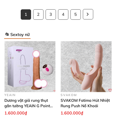
1
2
3
4
5
📂 Sextoy nữ
YEAIN
SVAKOM
Dương vật giả rung thụt
SVAKOM Fatima Hút Nhiệt
gắn tường YEAIN G Point
Rung Push Nổ Khoái
tỏa nhiệt điều khiển từ xa
1.600.000₫
1.600.000₫