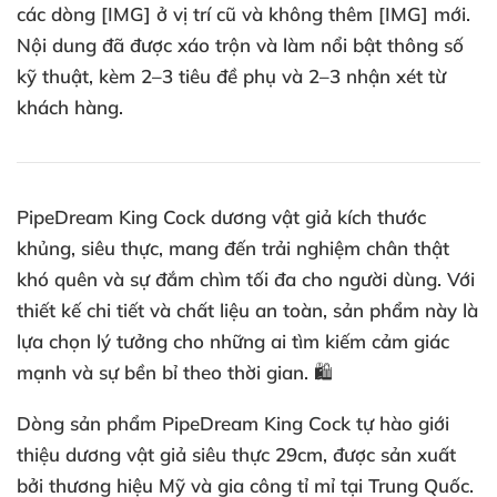
các dòng [IMG] ở vị trí cũ và không thêm [IMG] mới.
Nội dung đã được xáo trộn và làm nổi bật thông số
kỹ thuật, kèm 2–3 tiêu đề phụ và 2–3 nhận xét từ
khách hàng.
PipeDream King Cock dương vật giả kích thước
khủng, siêu thực, mang đến trải nghiệm chân thật
khó quên và sự đắm chìm tối đa cho người dùng. Với
thiết kế chi tiết và chất liệu an toàn, sản phẩm này là
lựa chọn lý tưởng cho những ai tìm kiếm cảm giác
mạnh và sự bền bỉ theo thời gian. 🛍️
Dòng sản phẩm PipeDream King Cock tự hào giới
thiệu dương vật giả siêu thực 29cm, được sản xuất
bởi thương hiệu Mỹ và gia công tỉ mỉ tại Trung Quốc.