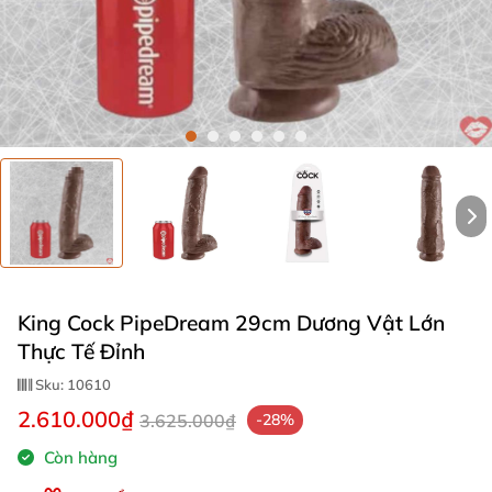
King Cock PipeDream 29cm Dương Vật Lớn
Thực Tế Đỉnh
Sku:
10610
2.610.000₫
3.625.000₫
-28%
Còn hàng