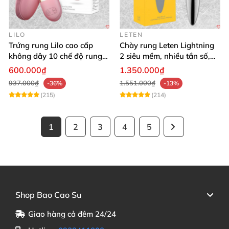
LILO
LETEN
Trứng rung Lilo cao cấp
Chày rung Leten Lightning
không dây 10 chế độ rung
2 siêu mềm, nhiều tần số,
điều khiển USB
phát nhiệt kích thích
600.000₫
1.350.000₫
937.000₫
1.551.000₫
-36%
-13%
(215)
(214)
1
2
3
4
5
Shop Bao Cao Su
Giao hàng cả đêm 24/24