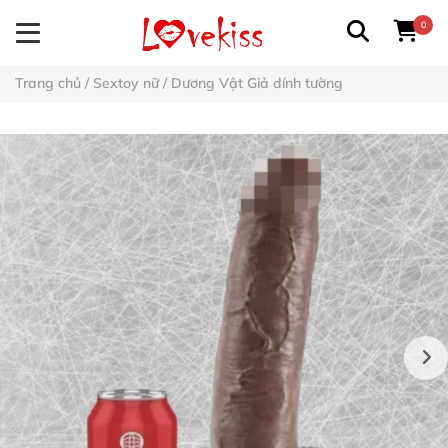
0
Trang chủ
/
Sextoy nữ
/
Dương Vật Giả dính tường