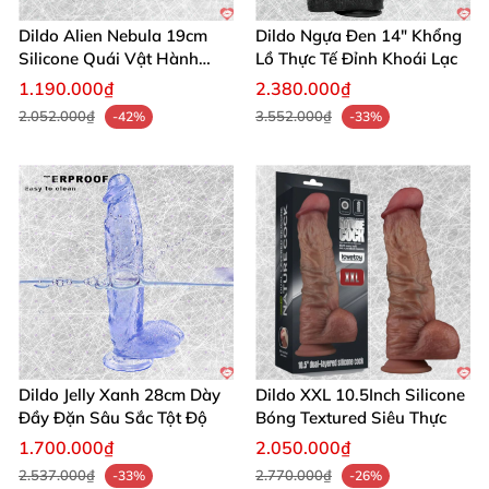
Dildo Alien Nebula 19cm
Dildo Ngựa Đen 14" Khổng
Silicone Quái Vật Hành
Lồ Thực Tế Đỉnh Khoái Lạc
Tinh
1.190.000₫
2.380.000₫
2.052.000₫
3.552.000₫
-42%
-33%
Dildo Jelly Xanh 28cm Dày
Dildo XXL 10.5Inch Silicone
Đầy Đặn Sâu Sắc Tột Độ
Bóng Textured Siêu Thực
1.700.000₫
2.050.000₫
2.537.000₫
2.770.000₫
-33%
-26%