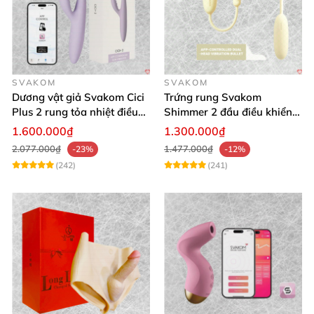
SVAKOM
SVAKOM
Dương vật giả Svakom Cici
Trứng rung Svakom
Plus 2 rung tỏa nhiệt điều
Shimmer 2 đầu điều khiển
khiển app an toàn silicone
app tiện lợi
1.600.000₫
1.300.000₫
2.077.000₫
1.477.000₫
-23%
-12%
(242)
(241)