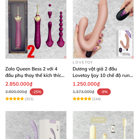
LOVETOY
Zalo Queen Bess 2 với 4
Dương vật giả 2 đầu
đầu phụ thay thế kích thích
Lovetoy Ijoy 10 chế độ rung
nhiều vị trí
silicon cao cấp sạc điện
2.850.000₫
1.250.000₫
3.800.000₫
1.373.000₫
-25%
-9%
(301)
(244)