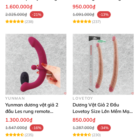
kích thích mạnh
Xa
1.600.000₫
950.000₫
2.025.000₫
1.091.000₫
-21%
-13%
(238)
(237)
YUNMAN
LOVETOY
Yunman dương vật giả 2
Dương Vật Giả 2 Đầu
đầu Les rung remote
Lovetoy Size Lớn Mềm Mại
silicone mềm mại
Uốn Cong Kháng Khuẩn
1.300.000₫
850.000₫
1.547.000₫
1.287.000₫
-16%
-34%
(235)
(230)