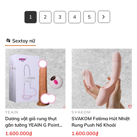
1
2
3
4
5
📂 Sextoy nữ
YEAIN
SVAKOM
Dương vật giả rung thụt
SVAKOM Fatima Hút Nhiệt
gắn tường YEAIN G Point
Rung Push Nổ Khoái
tỏa nhiệt điều khiển từ xa
1.600.000₫
1.600.000₫