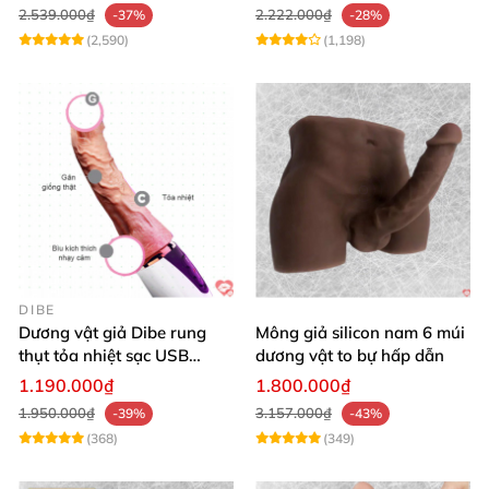
2.539.000₫
2.222.000₫
-37%
-28%
(2,590)
(1,198)
DIBE
Dương vật giả Dibe rung
Mông giả silicon nam 6 múi
thụt tỏa nhiệt sạc USB
dương vật to bự hấp dẫn
silicon mềm mại
1.190.000₫
1.800.000₫
1.950.000₫
3.157.000₫
-39%
-43%
(368)
(349)