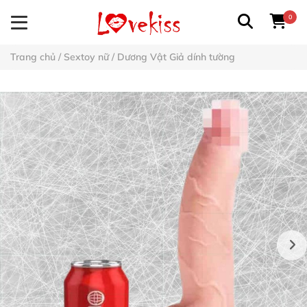
0
Trang chủ
/
Sextoy nữ
/
Dương Vật Giả dính tường