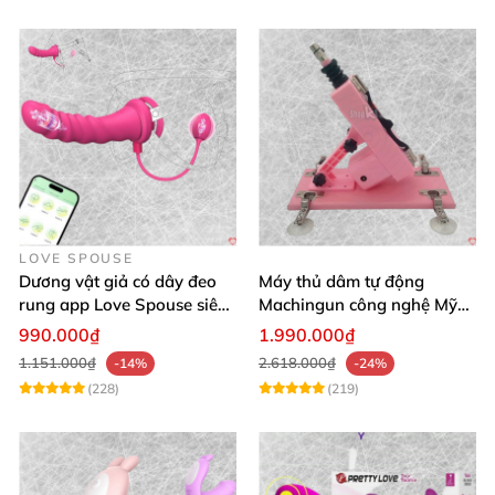
LOVE SPOUSE
Dương vật giả có dây đeo
Máy thủ dâm tự động
rung app Love Spouse siêu
Machingun công nghệ Mỹ
kích thích cho Les
kích thích cực mạnh
990.000₫
1.990.000₫
1.151.000₫
2.618.000₫
-14%
-24%
(228)
(219)