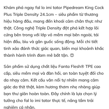
Khám phá ngay fal lo imi tator Pipedream King Cock
Plus Triple Density 24.1cm – siêu phẩm từ thương
hiệu hàng đầu, mang đến khoái cảm chân thực như
thật. Công nghệ Triple Density đột phá kết hợp lõi
cứng bên trong với lớp vỏ mềm mại bên ngoài, tái
hiện đầu, bìu và gân guốc sống động. Mỗi chi tiết
tinh xảo đánh thức giác quan, biến mọi khoảnh khắc
thành hành trình đam mê bất tận. 😍
Sản phẩm sử dụng chất liệu Fanta Flesh® TPE cao
cấp, siêu mềm mại và đàn hồi, an toàn tuyệt đối cho
da nhạy cảm. Kết cấu vân nổi tự nhiên mang cảm
giác da thịt thật, kèm hương thơm nhẹ nhàng giúp
bạn thư giãn hoàn toàn. Đây chính là lựa chọn lý
tưởng cho fal lo imi tator thực tế, nâng tầm trải
nghiệm cá nhân.