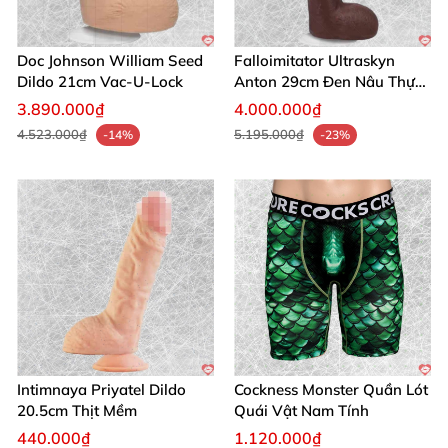
Density để sở hữu khoái lạc chân thực hôm nay!
Đừng chần chừ, thêm vào giỏ hàng và biến đam mê
Doc Johnson William Seed
Falloimitator Ultraskyn
thành hiện thực! 🛒✨
Dildo 21cm Vac-U-Lock
Anton 29cm Đen Nâu Thực
Tế
3.890.000₫
4.000.000₫
4.523.000₫
5.195.000₫
-14%
-23%
Intimnaya Priyatel Dildo
Cockness Monster Quần Lót
20.5cm Thịt Mềm
Quái Vật Nam Tính
440.000₫
1.120.000₫