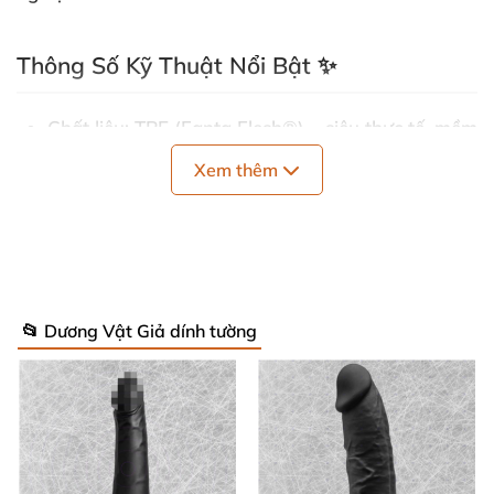
Thông Số Kỹ Thuật Nổi Bật ✨
Chất liệu
: TPE (Fanta Flesh®) – siêu thực tế, mềm
mại như da thật. 💖
Xem thêm
Màu sắc
: Telescny (màu da tự nhiên tự nhiên). 🌟
Chiều dài tổng
: 24.1 cm – lý tưởng cho khám phá
sâu sắc, đầy đặn. 📏
📂 Dương Vật Giả dính tường
Chiều dài phần hoạt động
: 18.4 cm – tối ưu thoải
mái, dễ kiểm soát.
Đường kính
: 4.8 cm – kích thước hoàn hảo, vừa
vặn kích thích tối đa.