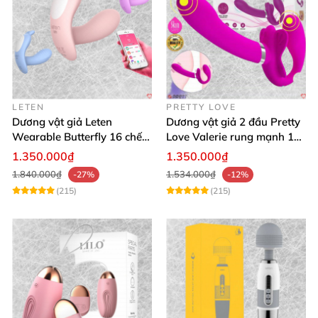
LETEN
PRETTY LOVE
Dương vật giả Leten
Dương vật giả 2 đầu Pretty
Wearable Butterfly 16 chế
Love Valerie rung mạnh 12
độ rung điều khiển
chế độ
1.350.000₫
1.350.000₫
Bluetooth
1.840.000₫
1.534.000₫
-27%
-12%
(215)
(215)