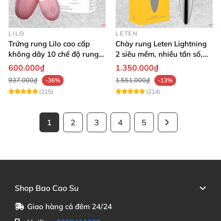
LILO
LETEN
Trứng rung Lilo cao cấp
Chày rung Leten Lightning
không dây 10 chế độ rung
2 siêu mềm, nhiều tần số,
điều khiển USB
phát nhiệt kích thích
600.000₫
1.350.000₫
937.000₫
1.551.000₫
-36%
-13%
(215)
(214)
1
2
3
4
5
Shop Bao Cao Su
Giao hàng cả đêm 24/24