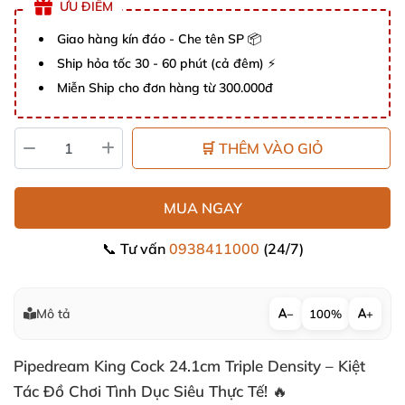
ƯU ĐIỂM
Giao hàng kín đáo - Che tên SP 📦
Ship hỏa tốc 30 - 60 phút (cả đêm) ⚡
Miễn Ship cho đơn hàng từ 300.000đ
🛒 THÊM VÀO GIỎ
MUA NGAY
📞 Tư vấn
0938411000
(24/7)
Mô tả
−
100%
+
Pipedream King Cock 24.1cm Triple Density – Kiệt
Tác Đồ Chơi Tình Dục Siêu Thực Tế! 🔥