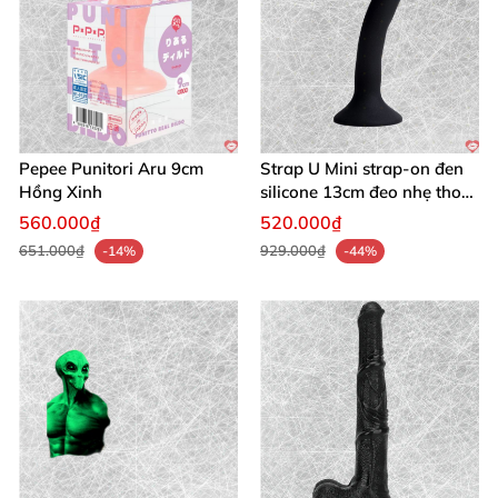
Pepee Punitori Aru 9cm
Strap U Mini strap-on đen
Hồng Xinh
silicone 13cm đeo nhẹ thoải
mái
560.000₫
520.000₫
651.000₫
929.000₫
-14%
-44%