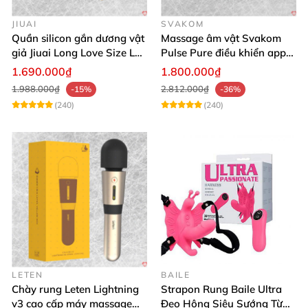
JIUAI
SVAKOM
Quần silicon gắn dương vật
Massage âm vật Svakom
giả Jiuai Long Love Size L
Pulse Pure điều khiển app
hỗ trợ khoái cảm
công nghệ sóng âm cao cấp
1.690.000₫
1.800.000₫
1.988.000₫
2.812.000₫
-15%
-36%
(240)
(240)
LETEN
BAILE
Chày rung Leten Lightning
Strapon Rung Baile Ultra
v3 cao cấp máy massage
Đeo Hông Siêu Sướng Từ