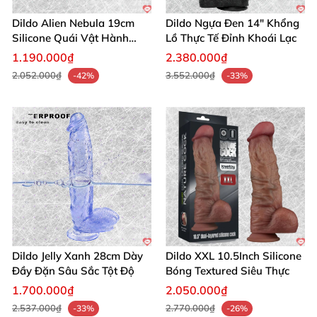
Dildo Alien Nebula 19cm
Dildo Ngựa Đen 14" Khổng
Silicone Quái Vật Hành
Lồ Thực Tế Đỉnh Khoái Lạc
Tinh
1.190.000₫
2.380.000₫
2.052.000₫
3.552.000₫
-42%
-33%
Dildo Jelly Xanh 28cm Dày
Dildo XXL 10.5Inch Silicone
Đầy Đặn Sâu Sắc Tột Độ
Bóng Textured Siêu Thực
1.700.000₫
2.050.000₫
2.537.000₫
2.770.000₫
-33%
-26%