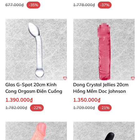
677.000₫
1.778.000₫
-35%
-37%
Glas G-Spot 20cm Kính
Dong Crystal Jellies 20cm
Cong Orgasm Điên Cuồng
Hồng Mềm Doc Johnson
1.390.000₫
1.350.000₫
1.782.000₫
1.709.000₫
-22%
-21%