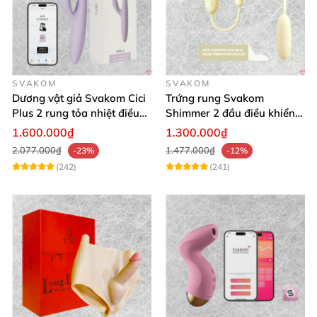
SVAKOM
SVAKOM
Dương vật giả Svakom Cici
Trứng rung Svakom
Plus 2 rung tỏa nhiệt điều
Shimmer 2 đầu điều khiển
khiển app an toàn silicone
app tiện lợi
1.600.000₫
1.300.000₫
2.077.000₫
1.477.000₫
-23%
-12%
(242)
(241)