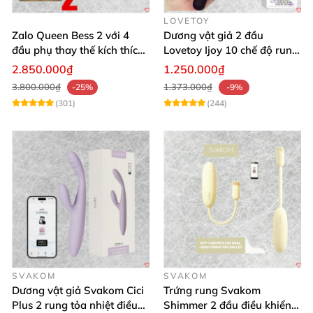
LOVETOY
Zalo Queen Bess 2 với 4
Dương vật giả 2 đầu
đầu phụ thay thế kích thích
Lovetoy Ijoy 10 chế độ rung
nhiều vị trí
silicon cao cấp sạc điện
2.850.000₫
1.250.000₫
3.800.000₫
1.373.000₫
-25%
-9%
(301)
(244)
SVAKOM
SVAKOM
Dương vật giả Svakom Cici
Trứng rung Svakom
Plus 2 rung tỏa nhiệt điều
Shimmer 2 đầu điều khiển