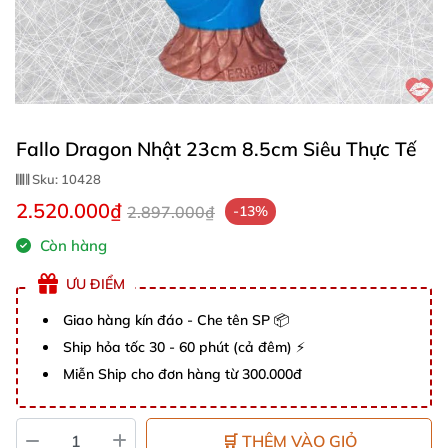
Fallo Dragon Nhật 23cm 8.5cm Siêu Thực Tế
Sku:
10428
2.520.000₫
2.897.000₫
-13%
Còn hàng
ƯU ĐIỂM
Giao hàng kín đáo - Che tên SP 📦
Ship hỏa tốc 30 - 60 phút (cả đêm) ⚡
Miễn Ship cho đơn hàng từ 300.000đ
🛒 THÊM VÀO GIỎ