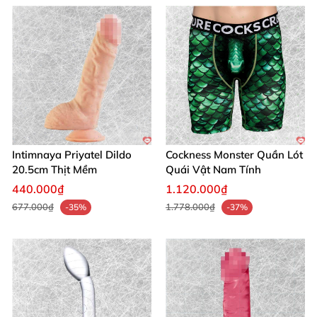
thực và sự thoải mái tối ưu.
Ghi chú: Nếu có tên shop xuất hiện trong nội dung
gốc, chúng tôi đã thay bằng Chúng tôi. Nội dung đã
chỉnh sửa để tránh thông tin giá/địa chỉ/điện thoại và
không chứa backlink.
Intimnaya Priyatel Dildo
Cockness Monster Quần Lót
20.5cm Thịt Mềm
Quái Vật Nam Tính
440.000₫
1.120.000₫
677.000₫
1.778.000₫
-35%
-37%