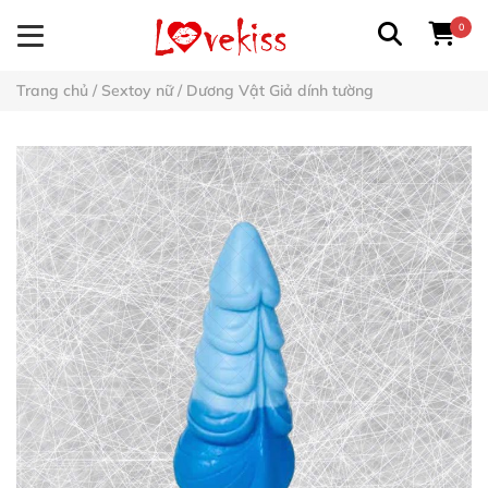
0
Trang chủ
/
Sextoy nữ
/
Dương Vật Giả dính tường