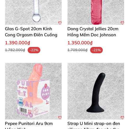
Glas G-Spot 20cm Kính
Dong Crystal Jellies 20cm
Cong Orgasm Điên Cuồng
Hồng Mềm Doc Johnson
1.390.000₫
1.350.000₫
1.782.000₫
1.709.000₫
-22%
-21%
Pepee Punitori Aru 9cm
Strap U Mini strap-on đen