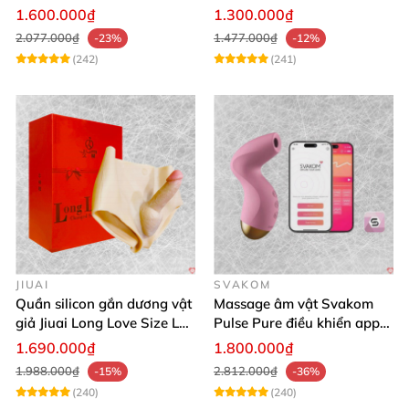
khiển app an toàn silicone
app tiện lợi
1.600.000₫
1.300.000₫
2.077.000₫
1.477.000₫
-23%
-12%
(242)
(241)
JIUAI
SVAKOM
Quần silicon gắn dương vật
Massage âm vật Svakom
giả Jiuai Long Love Size L
Pulse Pure điều khiển app
hỗ trợ khoái cảm
công nghệ sóng âm cao cấp
1.690.000₫
1.800.000₫
1.988.000₫
2.812.000₫
-15%
-36%
(240)
(240)