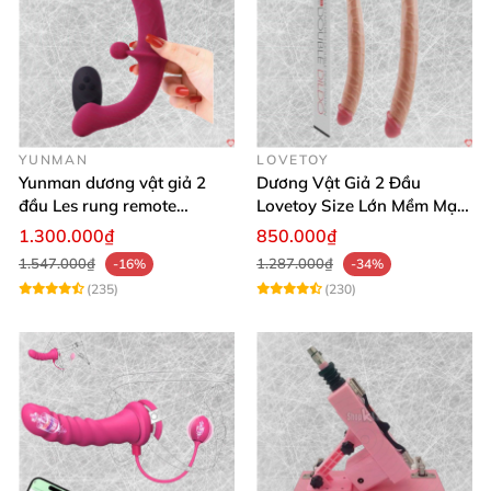
YUNMAN
LOVETOY
Yunman dương vật giả 2
Dương Vật Giả 2 Đầu
đầu Les rung remote
Lovetoy Size Lớn Mềm Mại
silicone mềm mại
Uốn Cong Kháng Khuẩn
1.300.000₫
850.000₫
1.547.000₫
1.287.000₫
-16%
-34%
(235)
(230)