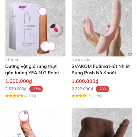
YEAIN
SVAKOM
Dương vật giả rung thụt
SVAKOM Fatima Hút Nhiệt
gắn tường YEAIN G Point
Rung Push Nổ Khoái
tỏa nhiệt điều khiển từ xa
1.600.000₫
1.600.000₫
2.539.000₫
2.222.000₫
-37%
-28%
(2,590)
(1,198)