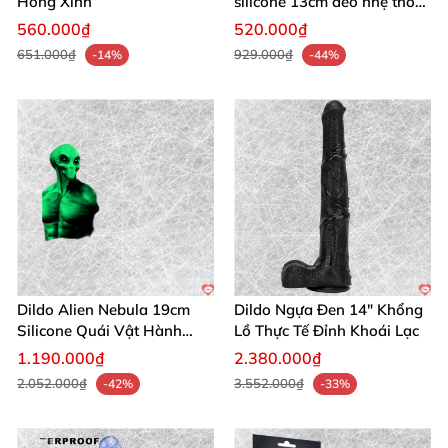
Hồng Xinh
silicone 13cm đeo nhẹ thoải
mái
560.000₫
520.000₫
651.000₫
929.000₫
-14%
-44%
Dildo Alien Nebula 19cm
Dildo Ngựa Đen 14" Khổng
Silicone Quái Vật Hành
Lồ Thực Tế Đỉnh Khoái Lạc
Tinh
1.190.000₫
2.380.000₫
2.052.000₫
3.552.000₫
-42%
-33%