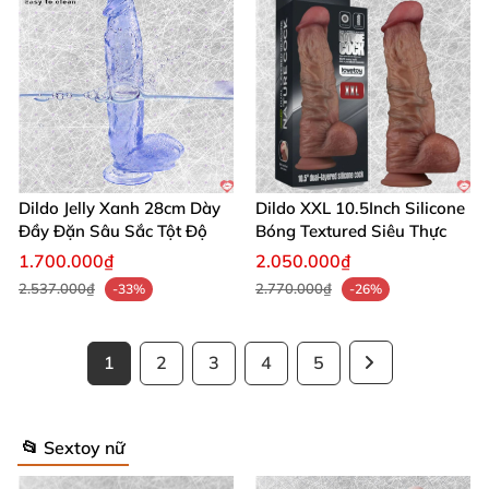
Dildo Jelly Xanh 28cm Dày
Dildo XXL 10.5Inch Silicone
Đầy Đặn Sâu Sắc Tột Độ
Bóng Textured Siêu Thực
1.700.000₫
2.050.000₫
2.537.000₫
2.770.000₫
-33%
-26%
1
2
3
4
5
📂 Sextoy nữ