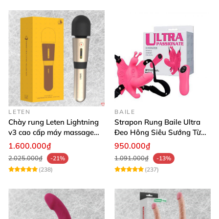
LETEN
BAILE
Chày rung Leten Lightning
Strapon Rung Baile Ultra
v3 cao cấp máy massage
Đeo Hông Siêu Sướng Từ
kích thích mạnh
Xa
1.600.000₫
950.000₫
2.025.000₫
1.091.000₫
-21%
-13%
(238)
(237)