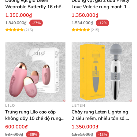
Dương vật giả Leten
Dương vật giả 2 đầu Pretty
Wearable Butterfly 16 chế
Love Valerie rung mạnh 12
độ rung điều khiển
chế độ
1.350.000₫
1.350.000₫
Bluetooth
1.840.000₫
1.534.000₫
-27%
-12%
(215)
(215)
LILO
LETEN
Trứng rung Lilo cao cấp
Chày rung Leten Lightning
không dây 10 chế độ rung
2 siêu mềm, nhiều tần số,
điều khiển USB
phát nhiệt kích thích
600.000₫
1.350.000₫
937.000₫
1.551.000₫
-36%
-13%