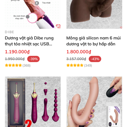
DIBE
Dương vật giả Dibe rung
Mông giả silicon nam 6 múi
thụt tỏa nhiệt sạc USB
dương vật to bự hấp dẫn
silicon mềm mại
1.190.000₫
1.800.000₫
1.950.000₫
3.157.000₫
-39%
-43%
(368)
(349)