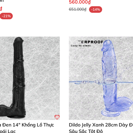
on
560.000₫
₫
651.000₫
-14%
-21%
a Đen 14" Khổng Lồ Thực
Dildo Jelly Xanh 28cm Dày 
oái Lạc
Sâu Sắc Tột Độ