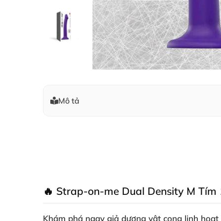
Mô tả
🔥 Strap-on-me Dual Density M Tím 
Khám phá ngay
giả dương vật cong linh hoạ