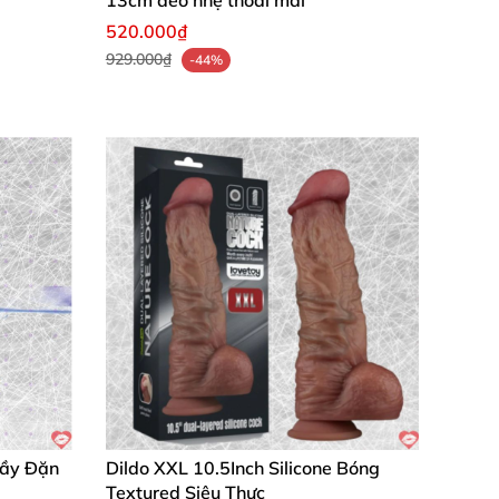
13cm đeo nhẹ thoải mái
520.000₫
929.000₫
-44%
Đầy Đặn
Dildo XXL 10.5Inch Silicone Bóng
Textured Siêu Thực