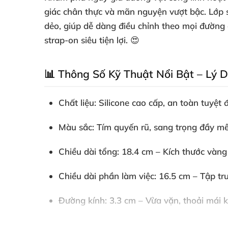
giác chân thực và mãn nguyện vượt bậc. Lớp s
dẻo, giúp dễ dàng điều chỉnh theo mọi đường
strap-on siêu tiện lợi. 😍
📊 Thông Số Kỹ Thuật Nổi Bật – Lý 
Chất liệu
: Silicone cao cấp, an toàn tuyệt
Màu sắc
: Tím quyến rũ, sang trọng đầy mê
Chiều dài tổng
: 18.4 cm – Kích thước vàng
Chiều dài phần làm việc
: 16.5 cm – Tập t
Đường kính
: 3.3 cm – Vừa vặn, thoải mái 
Trọng lượng
: 201 g – Siêu nhẹ, dễ cầm nắm