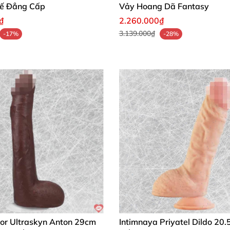
 18cm
– sản phẩm hoàn hảo biến mọi khoảnh khắc thành 
Tế Đẳng Cấp
Vảy Hoang Dã Fantasy
u và tận hưởng! 🔥
₫
2.260.000₫
3.139.000₫
-17%
-28%
tor Ultraskyn Anton 29cm
Intimnaya Priyatel Dildo 20.