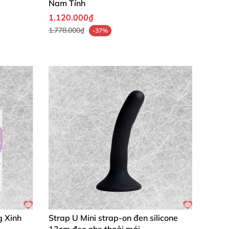
Nam Tính
1.120.000₫
1.778.000₫
-37%
g Xinh
Strap U Mini strap-on đen silicone