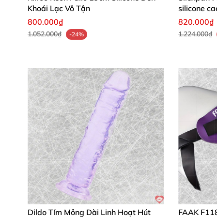
Khoái Lạc Vô Tận
silicone c
đai, đa dạng lựa chọn cho bạn. 🚀
800.000₫
820.000₫
1.052.000₫
1.224.000₫
-24%
💬 Đánh Giá Từ Khách Hàng Thực Tế
Lan Anh, Hà Nội
: "Siêu mềm mại và cong v
kích ứng chút nào. ❤️"
Minh Tuấn, TP.HCM
: "Uốn linh hoạt theo 
nhất từ trước đến nay!"
Hương Giang, Đà Nẵng
: "Màu tím đẹp lun
lâu không mất form luôn!"
🛒 Mua Ngay Hôm Nay Để Nâng Tầ
Dildo Tím Mỏng Dài Linh Hoạt Hút
FAAK F118 