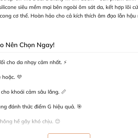
ilicone siêu mềm mại bên ngoài ôm sát da, kết hợp lõi c
 cong cơ thể. Hoàn hảo cho cả kích thích âm đạo lẫn hậu
Do Nên Chọn Ngay!
 đối cho da nhạy cảm nhất. ⚡
 hoặc. 💜
 cho khoái cảm sâu lắng. 📏
rung đánh thức điểm G hiệu quả. 🎯
không hề gây khó chịu. 😌
 và di chuyển mọi lúc. ⚖️