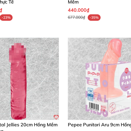
hực Tế
Mềm
₫
440.000₫
677.000₫
-23%
-35%
tal Jellies 20cm Hồng Mềm
Pepee Punitori Aru 9cm Hồn