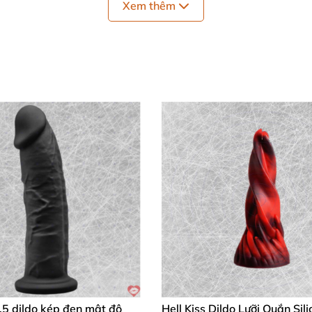
Xem thêm
linh hoạt với bộ nhớ hình dạng, đế hút mạnh mẽ, tương t
ạt chuẩn châu Âu. 🛡️
 dual density cong
thành "người bạn đồng hành" lý tưởng
o với cơ thể bạn, mang lại trải nghiệm như thật 100%. Lớ
 cao thủ. 🌟
iêu Dễ Dàng!
 phòng dịu nhẹ để đảm bảo vệ sinh. Kết hợp
dầu bôi trơn
y rồi xịt
spray chăm sóc đồ chơi tình dục
– giữ sản phẩm 
oàn. 🧼
không
,
đồ chơi kích thích điểm G
,
strap-on ring
,
giả cặc mà
.5 dildo kép đen mật độ
Hell Kiss Dildo Lưỡi Quắn Sil
nhờ độ bền bỉ và khả năng đánh thức đam mê mạnh mẽ. D