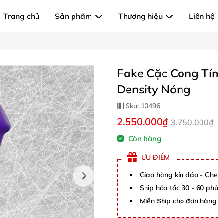
Trang chủ
Sản phẩm
Thương hiệu
Liên hệ
Fake Cặc Cong Tí
Density Nóng
Sku:
10496
2.550.000₫
3.750.000₫
Còn hàng
ƯU ĐIỂM
Giao hàng kín đáo - Che
Ship hỏa tốc 30 - 60 ph
Miễn Ship cho đơn hàng