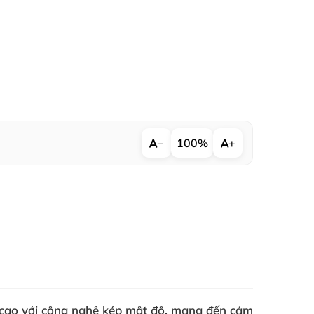
−
100%
+
cao với công nghệ kép mật độ, mang đến cảm