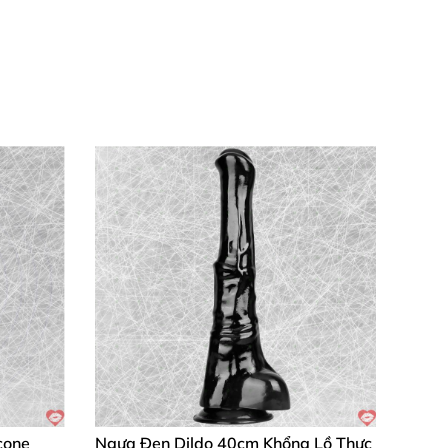
hích hoàn hảo strap-on. 🔄
, khơi dậy đam mê bất tận cho mọi cuộc vui.
p ngoài ultra-soft giảm ma sát tối đa, lõi
 gốc nước
tăng khoái lạc, tránh khô rát và bảo
bền đẹp lâu dài. Đi kèm túi nhung atlas cao
u tím
,
đồ chơi adult uốn cong
.
Đồ chơi tình
icone
Ngựa Đen Dildo 40cm Khổng Lồ Thực
ễ chuyển thành strap-on với quần lót vòng