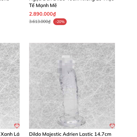
Tế Mạnh Mẽ
2.890.000₫
3.613.000₫
-20%
nal mà chất liệu silicone cao cấp không gây
 hút chắc chắn, vệ sinh dễ dàng – mua là hời
mãn nguyện nhờ dual density đỉnh cao, dùng
e Xanh Lá
Dildo Majestic Adrien Lastic 14.7cm