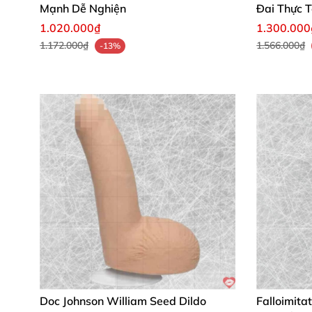
Đừng bỏ lỡ
Strap-on-me Dual Density M tím
Mạnh Dễ Nghiện
Đai Thực 
lượng vượt trội, click mua hàng ngay để sở hữ
1.020.000₫
1.300.000
1.172.000₫
1.566.000₫
-13%
Doc Johnson William Seed Dildo
Falloimita