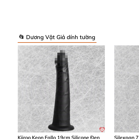
Tính năng đặc biệt
: Không rung, uốn cong 
Bảo hành
: 2 năm từ nhà sản xuất Pháp, đ
📂 Dương Vật Giả dính tường
Những thông số ấn tượng này biến
fake penis
Sản phẩm uốn cong tự nhiên, thích ứng hoàn hả
cứng giữ form chắc chắn – phù hợp newbie lẫn
✨ Hướng Dẫn Sử Dụng & Chăm Sóc S
Trước khi dùng, rửa sạch bằng nước ấm và xà
vệ silicone mịn màng. Sau mỗi lần, vệ sinh nga
cấp cùng hướng dẫn chi tiết, chứng nhận an t
Thuộc dòng hot như
phaloimitator hút chân 
Kiiroo Keon Fallo 19cm Silicone Đen
Silexpan 7
dục dual density
này được blogger yêu thích 