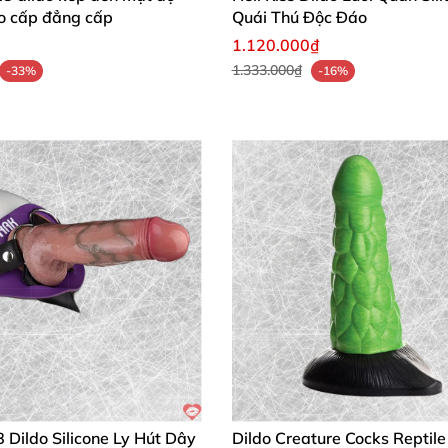
ao cấp đẳng cấp
Quái Thú Độc Đáo
1.120.000₫
1.333.000₫
-33%
-16%
 – Chứng Minh Chất Lượng!
ừa khít, kích thích điểm G tuyệt vời! Dùng thoải mái cả a
body mình, cảm giác chân thực như có partner thật sự. Đế
g linh, trọng lượng nhẹ cầm nắm siêu tiện. Trải nghiệm 
m Khoái Cảm!
Dildo Silicone Ly Hút Dây
Dildo Creature Cocks Reptil