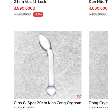
21cm Vac-U-Lock
Đen Nâu T
3.890.000₫
4.000.000
4.523.000₫
5.195.000₫
-14%
Glas G-Spot 20cm Kính Cong Orgasm
Dong Crys