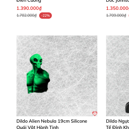
Điên Cuồng
Doc Johns
1.390.000₫
1.350.000
1.782.000₫
1.709.000₫
-22%
Dildo Alien Nebula 19cm Silicone
Dildo Ngự
Quái Vật Hành Tinh
Tế Đỉnh Kh