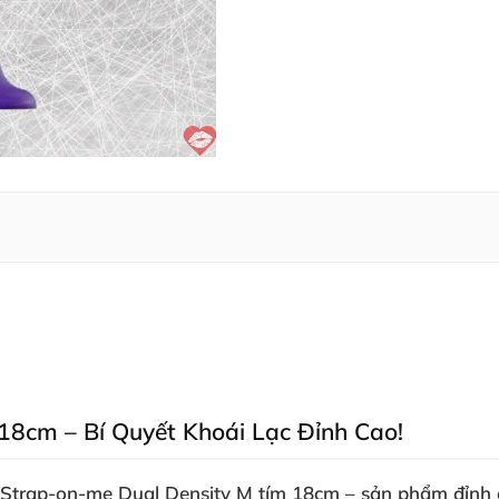
18cm – Bí Quyết Khoái Lạc Đỉnh Cao!
t Strap-on-me Dual Density M tím 18cm
– sản phẩm đỉnh 