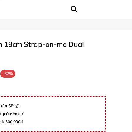
m 18cm Strap-on-me Dual
-32%
 tên SP 📦
út (cả đêm) ⚡
 từ 300.000đ