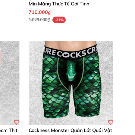
đỉnh cao đam mê. Chúng tôi cam kết chất
Mịn Màng Thực Tế Gợi Tình
710.000₫
1.029.000₫
-31%
5cm Thịt
Cockness Monster Quần Lót Quái Vật