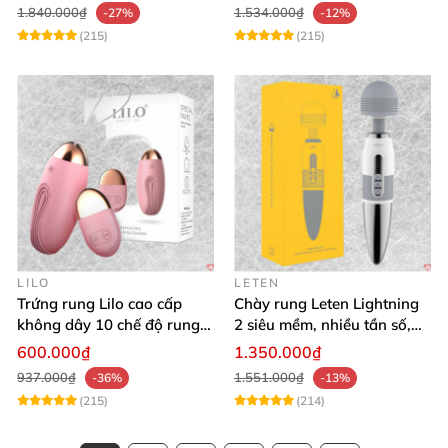
Bluetooth
1.840.000₫
1.534.000₫
-27%
-12%
(215)
(215)
LILO
LETEN
Trứng rung Lilo cao cấp
Chày rung Leten Lightning
không dây 10 chế độ rung
2 siêu mềm, nhiều tần số,
điều khiển USB
phát nhiệt kích thích
600.000₫
1.350.000₫
937.000₫
1.551.000₫
-36%
-13%
(215)
(214)