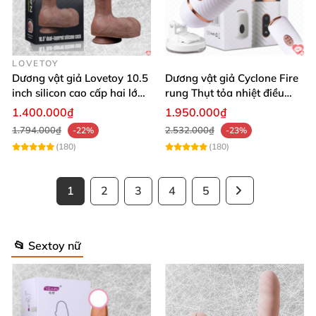
LOVETOY
Dương vật giả Lovetoy 10.5
Dương vật giả Cyclone Fire
inch silicon cao cấp hai lớp
rung Thụt tỏa nhiệt điều
kích thích
khiển từ xa hít tường sạc
1.400.000₫
1.950.000₫
USB
1.794.000₫
2.532.000₫
-22%
-23%
(180)
(180)
1
2
3
4
5
📂 Sextoy nữ