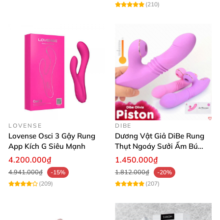
(210)
LOVENSE
DIBE
Lovense Osci 3 Gậy Rung
Dương Vật Giả DiBe Rung
App Kích G Siêu Mạnh
Thụt Ngoáy Sưởi Ấm Bú
Mút Tình Yêu
4.200.000₫
1.450.000₫
4.941.000₫
1.812.000₫
-15%
-20%
(209)
(207)