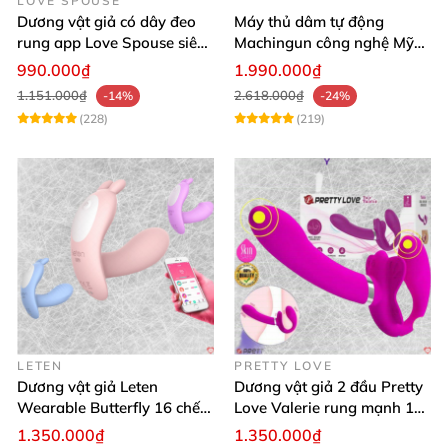
LOVE SPOUSE
Dương vật giả có dây đeo
Máy thủ dâm tự động
rung app Love Spouse siêu
Machingun công nghệ Mỹ
kích thích cho Les
kích thích cực mạnh
990.000₫
1.990.000₫
1.151.000₫
2.618.000₫
-14%
-24%
(228)
(219)
LETEN
PRETTY LOVE
Dương vật giả Leten
Dương vật giả 2 đầu Pretty
Wearable Butterfly 16 chế
Love Valerie rung mạnh 12
độ rung điều khiển
chế độ
1.350.000₫
1.350.000₫