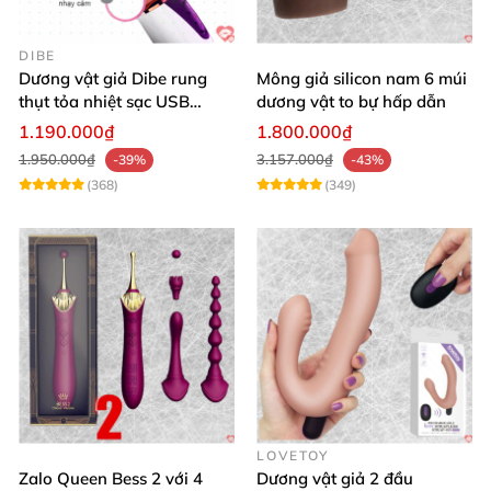
DIBE
Dương vật giả Dibe rung
Mông giả silicon nam 6 múi
thụt tỏa nhiệt sạc USB
dương vật to bự hấp dẫn
silicon mềm mại
1.190.000₫
1.800.000₫
1.950.000₫
3.157.000₫
-39%
-43%
(368)
(349)
LOVETOY
Zalo Queen Bess 2 với 4
Dương vật giả 2 đầu