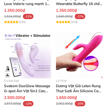
Love Valerie rung mạnh 12
Wearable Butterfly 16 chế
chế độ
độ rung điều khiển
1.350.000₫
1.350.000₫
Bluetooth
1.534.000₫
1.840.000₫
-12%
-27%
(215)
(215)
SVAKOM
LETEN
Svakom DuoGlow Massage
Dương Vật Giả Leten Rung
G-spot Âm Vật 5in1 Cao
Thụt Sưởi Ấm Silicone Cao
Cấp
Cấp
2.500.000₫
1.650.000₫
2.873.000₫
2.062.000₫
-13%
-20%