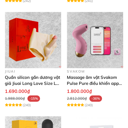
(242)
(241)
JIUAI
SVAKOM
Quần silicon gắn dương vật
Massage âm vật Svakom
giả Jiuai Long Love Size L
Pulse Pure điều khiển app
hỗ trợ khoái cảm
công nghệ sóng âm cao cấp
1.690.000₫
1.800.000₫
1.988.000₫
2.812.000₫
-15%
-36%
(240)
(240)