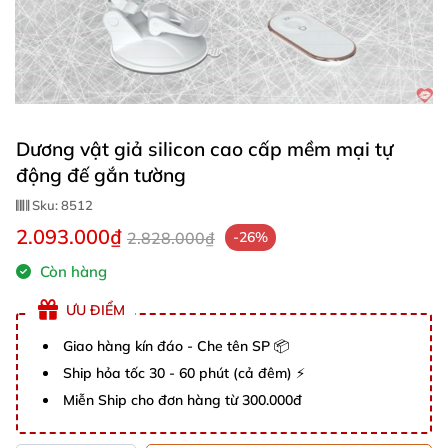
Dương vật giả silicon cao cấp mềm mại tự
động đế gắn tường
Sku:
8512
2.093.000₫
2.828.000₫
-26%
Còn hàng
ƯU ĐIỂM
Giao hàng kín đáo - Che tên SP 📦
Ship hỏa tốc 30 - 60 phút (cả đêm) ⚡
Miễn Ship cho đơn hàng từ 300.000đ