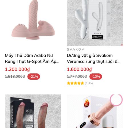
SVAKOM
Máy Thủ Dâm Adiba Nữ
Dương vật giả Svakom
Rung Thụt G-Spot Ấm Áp
Veromca rung thụt sưởi ấm
Đa Điểm
hút mạnh mẽ
1.200.000₫
1.600.000₫
1.518.000₫
1.777.000₫
-21%
-10%
(185)