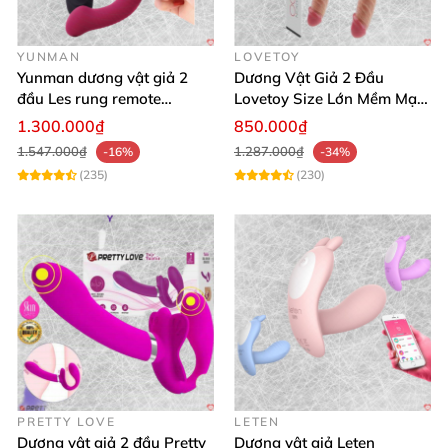
YUNMAN
LOVETOY
Yunman dương vật giả 2
Dương Vật Giả 2 Đầu
đầu Les rung remote
Lovetoy Size Lớn Mềm Mại
silicone mềm mại
Uốn Cong Kháng Khuẩn
1.300.000₫
850.000₫
1.547.000₫
1.287.000₫
-16%
-34%
(235)
(230)
PRETTY LOVE
LETEN
Dương vật giả 2 đầu Pretty
Dương vật giả Leten