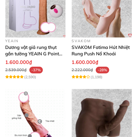
YEAIN
SVAKOM
Dương vật giả rung thụt
SVAKOM Fatima Hút Nhiệt
gắn tường YEAIN G Point
Rung Push Nổ Khoái
tỏa nhiệt điều khiển từ xa
1.600.000₫
1.600.000₫
2.539.000₫
2.222.000₫
-37%
-28%
(2,590)
(1,198)