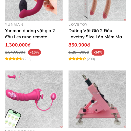
YUNMAN
LOVETOY
Yunman dương vật giả 2
Dương Vật Giả 2 Đầu
đầu Les rung remote
Lovetoy Size Lớn Mềm Mại
silicone mềm mại
Uốn Cong Kháng Khuẩn
1.300.000₫
850.000₫
1.547.000₫
1.287.000₫
-16%
-34%
(235)
(230)