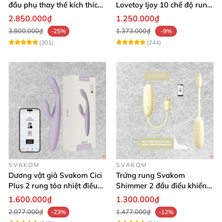
đầu phụ thay thế kích thích
Lovetoy Ijoy 10 chế độ rung
nhiều vị trí
silicon cao cấp sạc điện
2.850.000₫
1.250.000₫
3.800.000₫
1.373.000₫
-25%
-9%
(301)
(244)
SVAKOM
SVAKOM
Dương vật giả Svakom Cici
Trứng rung Svakom
Plus 2 rung tỏa nhiệt điều
Shimmer 2 đầu điều khiển
khiển app an toàn silicone
app tiện lợi
1.600.000₫
1.300.000₫
2.077.000₫
1.477.000₫
-23%
-12%