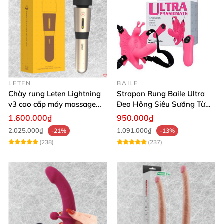
LETEN
BAILE
Chày rung Leten Lightning
Strapon Rung Baile Ultra
v3 cao cấp máy massage
Đeo Hông Siêu Sướng Từ
kích thích mạnh
Xa
1.600.000₫
950.000₫
2.025.000₫
1.091.000₫
-21%
-13%
(238)
(237)