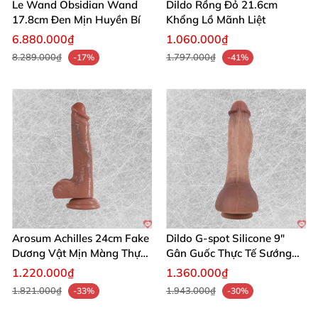
Le Wand Obsidian Wand
Dildo Rồng Đỏ 21.6cm
17.8cm Đen Mịn Huyền Bí
Khổng Lồ Mãnh Liệt
6.880.000₫
1.060.000₫
8.289.000₫
1.797.000₫
-17%
-41%
Arosum Achilles 24cm Fake
Dildo G-spot Silicone 9"
Dương Vật Mịn Màng Thực
Gân Guốc Thực Tế Sướng
Tế
Đỉnh
1.220.000₫
1.360.000₫
1.821.000₫
1.943.000₫
-33%
-30%