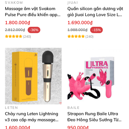
SVAKOM
JIUAI
Massage âm vật Svakom
Quần silicon gắn dương vật
Pulse Pure điều khiển app
giả Jiuai Long Love Size L
công nghệ sóng âm cao cấp
hỗ trợ khoái cảm
1.800.000₫
1.690.000₫
2.812.000₫
1.988.000₫
-36%
-15%
(240)
(240)
LETEN
BAILE
Chày rung Leten Lightning
Strapon Rung Baile Ultra
v3 cao cấp máy massage
Đeo Hông Siêu Sướng Từ
kích thích mạnh
Xa
1.600.000₫
950.000₫