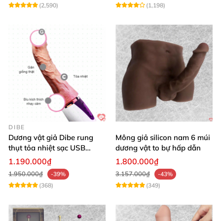
(2,590)
(1,198)
DIBE
Dương vật giả Dibe rung
Mông giả silicon nam 6 múi
thụt tỏa nhiệt sạc USB
dương vật to bự hấp dẫn
silicon mềm mại
1.190.000₫
1.800.000₫
1.950.000₫
3.157.000₫
-39%
-43%
(368)
(349)