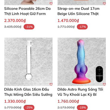
Silicone Poseable 26cm Da
Strap-on-me Dual 17cm
Hương Giang (Đà Nẵng)
: "Màu da vani đẹp mắt, đàn
Thịt Linh Hoạt Giữ Form
Beige Uốn Silicone Thật
hồi tốt không hề khó chịu, kết hợp gel trơn là 'nổ
2.370.000₫
1.470.000₫
tung' khoái lạc. Sản phẩm an toàn, mình recommend
3.435.000₫
1.771.000₫
-31%
-17%
nhiệt tình cho ai yêu đồ chơi tình dục thực tế!" 🌹
Mua ngay hôm nay để nâng tầm khoái lạc cá nhân!
Đừng chần chừ, sở hữu
faloimitator thực tế 21cm
từ
chúng tôi và tận hưởng sự khác biệt đỉnh cao. 🔥🛒
Dildo Kính Glas 16cm Đầu
Dildo Astro Rung Sáng Tối
Thực Mỏng Dần Siêu Sướng
Vũ Trụ Khoái Lạc Kỳ Bí
1.330.000₫
1.760.000₫
1.773.000₫
2.173.000₫
-25%
-19%