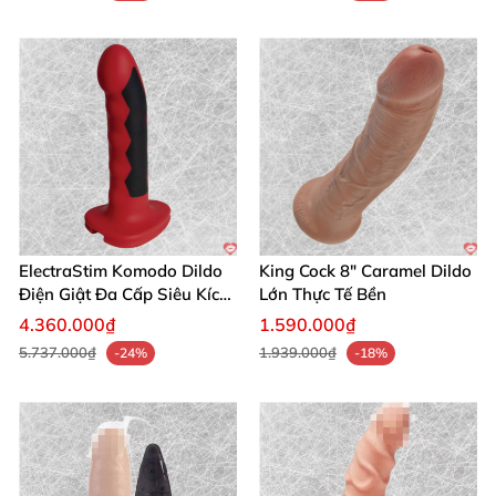
ElectraStim Komodo Dildo
King Cock 8″ Caramel Dildo
Điện Giật Đa Cấp Siêu Kích
Lớn Thực Tế Bền
Thích
4.360.000₫
1.590.000₫
5.737.000₫
1.939.000₫
-24%
-18%