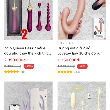
LOVETOY
Zalo Queen Bess 2 với 4
Dương vật giả 2 đầu
đầu phụ thay thế kích thích
Lovetoy Ijoy 10 chế độ rung
nhiều vị trí
silicon cao cấp sạc điện
2.850.000₫
1.250.000₫
3.800.000₫
1.373.000₫
-25%
-9%
(301)
(244)