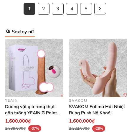
1
2
3
4
5
📂 Sextoy nữ
YEAIN
SVAKOM
Dương vật giả rung thụt
SVAKOM Fatima Hút Nhiệt
gắn tường YEAIN G Point
Rung Push Nổ Khoái
tỏa nhiệt điều khiển từ xa
1.600.000₫
1.600.000₫
2.539.000₫
2.222.000₫
-37%
-28%