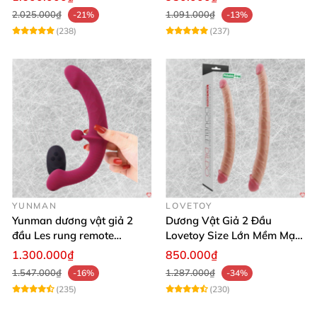
2.025.000₫
1.091.000₫
-21%
-13%
(238)
(237)
YUNMAN
LOVETOY
Yunman dương vật giả 2
Dương Vật Giả 2 Đầu
đầu Les rung remote
Lovetoy Size Lớn Mềm Mại
silicone mềm mại
Uốn Cong Kháng Khuẩn
1.300.000₫
850.000₫
1.547.000₫
1.287.000₫
-16%
-34%
(235)
(230)