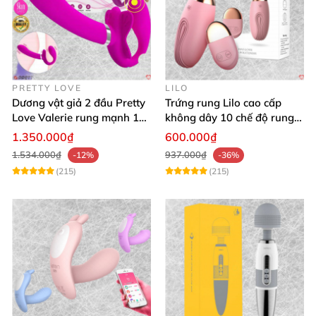
PRETTY LOVE
LILO
Dương vật giả 2 đầu Pretty
Trứng rung Lilo cao cấp
Love Valerie rung mạnh 12
không dây 10 chế độ rung
chế độ
điều khiển USB
1.350.000₫
600.000₫
1.534.000₫
937.000₫
-12%
-36%
(215)
(215)