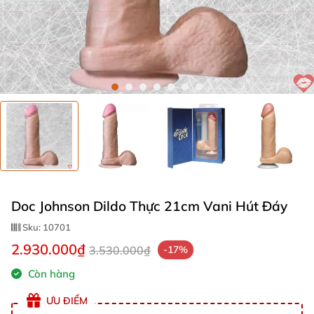
Doc Johnson Dildo Thực 21cm Vani Hút Đáy
Sku:
10701
2.930.000₫
3.530.000₫
-17%
Còn hàng
ƯU ĐIỂM