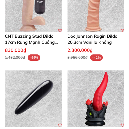
CNT Buzzing Stud Dildo
Doc Johnson Ragin Dildo
17cm Rung Mạnh Cuồng
20.3cm Vanilla Khổng
Nhiệt
830.000₫
2.300.000₫
1.482.000₫
3.966.000₫
-44%
-42%