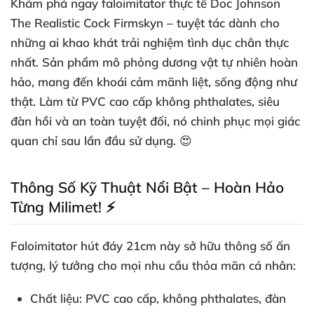
Khám phá ngay
faloimitator thực tế
Doc Johnson
The Realistic Cock Firmskyn – tuyệt tác dành cho
những ai khao khát trải nghiệm tình dục chân thực
nhất. Sản phẩm mô phỏng dương vật tự nhiên hoàn
hảo, mang đến khoái cảm mãnh liệt, sống động như
thật. Làm từ
PVC cao cấp không phthalates
, siêu
đàn hồi và an toàn tuyệt đối, nó chinh phục mọi giác
quan chỉ sau lần đầu sử dụng. 😍
Thông Số Kỹ Thuật Nổi Bật – Hoàn Hảo
Từng Milimet! ⚡
Faloimitator hút đáy 21cm
này sở hữu thông số ấn
tượng, lý tưởng cho mọi nhu cầu thỏa mãn cá nhân:
Chất liệu
: PVC cao cấp, không phthalates, đàn