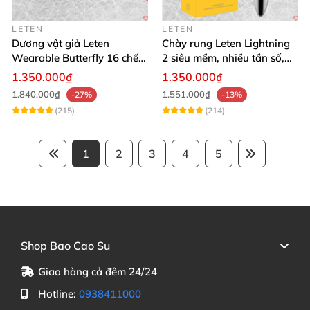
LETEN
LETEN
Dương vật giả Leten
Chày rung Leten Lightning
Wearable Butterfly 16 chế
2 siêu mềm, nhiều tần số,
độ rung điều khiển
phát nhiệt kích thích
1.350.000₫
1.350.000₫
Bluetooth
1.840.000₫
1.551.000₫
-27%
-13%
(215)
(214)
1
2
3
4
5
Shop Bao Cao Su
Giao hàng cả đêm 24/24
Hotline:
0938411000