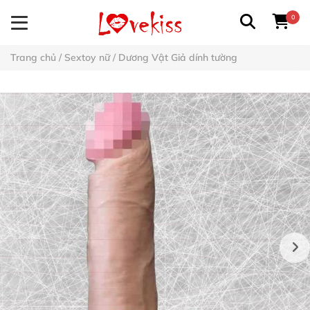
0
Trang chủ
/
Sextoy nữ
/
Dương Vật Giả dính tường