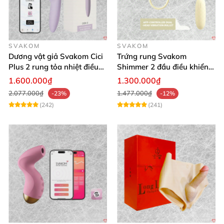
SVAKOM
SVAKOM
Dương vật giả Svakom Cici
Trứng rung Svakom
Plus 2 rung tỏa nhiệt điều
Shimmer 2 đầu điều khiển
khiển app an toàn silicone
app tiện lợi
1.600.000₫
1.300.000₫
2.077.000₫
1.477.000₫
-23%
-12%
(242)
(241)