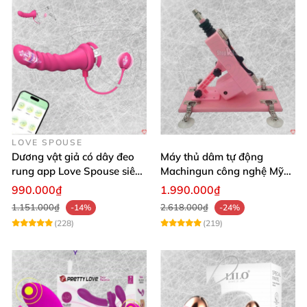
LOVE SPOUSE
Dương vật giả có dây đeo
Máy thủ dâm tự động
rung app Love Spouse siêu
Machingun công nghệ Mỹ
kích thích cho Les
kích thích cực mạnh
990.000₫
1.990.000₫
1.151.000₫
2.618.000₫
-14%
-24%
(228)
(219)