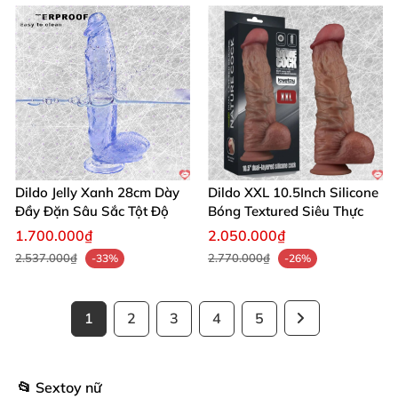
Dildo Jelly Xanh 28cm Dày
Dildo XXL 10.5Inch Silicone
Đầy Đặn Sâu Sắc Tột Độ
Bóng Textured Siêu Thực
1.700.000₫
2.050.000₫
2.537.000₫
2.770.000₫
-33%
-26%
1
2
3
4
5
📂 Sextoy nữ