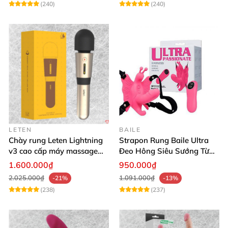
(240)
(240)
LETEN
BAILE
Chày rung Leten Lightning
Strapon Rung Baile Ultra
v3 cao cấp máy massage
Đeo Hông Siêu Sướng Từ
kích thích mạnh
Xa
1.600.000₫
950.000₫
2.025.000₫
1.091.000₫
-21%
-13%
(238)
(237)