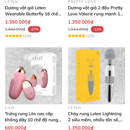
LETEN
PRETTY LOVE
Dương vật giả Leten
Dương vật giả 2 đầu Pretty
Wearable Butterfly 16 chế
Love Valerie rung mạnh 12
độ rung điều khiển
chế độ
1.350.000₫
1.350.000₫
Bluetooth
1.840.000₫
1.534.000₫
-27%
-12%
(215)
(215)
LILO
LETEN
Trứng rung Lilo cao cấp
Chày rung Leten Lightning
không dây 10 chế độ rung
2 siêu mềm, nhiều tần số,
điều khiển USB
phát nhiệt kích thích
600.000₫
1.350.000₫