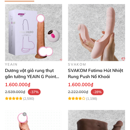
YEAIN
SVAKOM
Dương vật giả rung thụt
SVAKOM Fatima Hút Nhiệt
gắn tường YEAIN G Point
Rung Push Nổ Khoái
tỏa nhiệt điều khiển từ xa
1.600.000₫
1.600.000₫
2.539.000₫
2.222.000₫
-37%
-28%
(2,590)
(1,198)