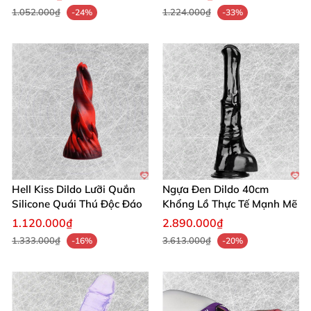
1.052.000₫
1.224.000₫
-24%
-33%
Đường kính
: 7 cm –
đường kính lớn
mang độ đầy
đặn, căng tràn khoái lạc. 💥
Trọng lượng
: 820 g – cầm chắc tay, tạo cảm giác
thực tế mạnh mẽ. ⚖️
Phụ kiện
: Không prisoska/krepление, không rung
– tập trung kích thích thủ công tinh tế. ❌
Hell Kiss Dildo Lưỡi Quắn
Ngựa Đen Dildo 40cm
Xuất xứ
: Thương hiệu Mỹ, sản xuất
Silicone Quái Thú Độc Đáo
Khổng Lồ Thực Tế Mạnh Mẽ
Mỹ/Mexico/Trung Quốc – chất lượng đỉnh cao.
1.120.000₫
2.890.000₫
🇺🇸
1.333.000₫
3.613.000₫
-16%
-20%
Những thông số
đồ chơi anal lớn
này biến B10
Torpedo thành biểu tượng, hoàn toàn thân thiện với
cơ thể, không độc hại. Sức hút từ kích thước lớn