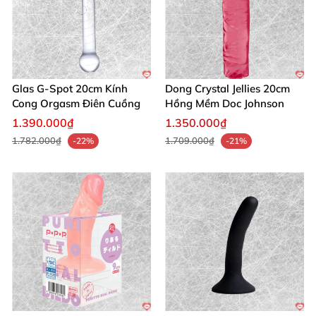
Glas G-Spot 20cm Kính
Dong Crystal Jellies 20cm
Cong Orgasm Điên Cuồng
Hồng Mềm Doc Johnson
1.390.000₫
1.350.000₫
1.782.000₫
1.709.000₫
-22%
-21%