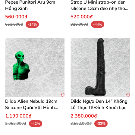
Pepee Punitori Aru 9cm
Strap U Mini strap-on đen
Hồng Xinh
silicone 13cm đeo nhẹ thoải
mái
560.000₫
520.000₫
651.000₫
929.000₫
-14%
-44%
Dildo Alien Nebula 19cm
Dildo Ngựa Đen 14" Khổng
Silicone Quái Vật Hành
Lồ Thực Tế Đỉnh Khoái Lạc
Tinh
1.190.000₫
2.380.000₫
2.052.000₫
3.552.000₫
-42%
-33%