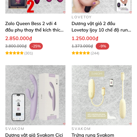
LOVETOY
Zalo Queen Bess 2 với 4
Dương vật giả 2 đầu
đầu phụ thay thế kích thích
Lovetoy Ijoy 10 chế độ rung
nhiều vị trí
silicon cao cấp sạc điện
2.850.000₫
1.250.000₫
3.800.000₫
1.373.000₫
-25%
-9%
(301)
(244)
SVAKOM
SVAKOM
Dương vật giả Svakom Cici
Trứng rung Svakom