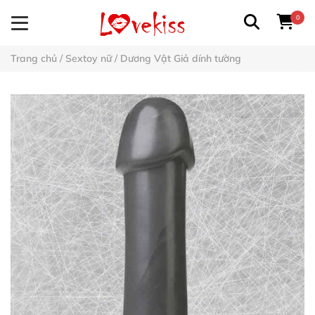
0
Trang chủ
/
Sextoy nữ
/
Dương Vật Giả dính tường