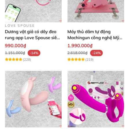
LOVE SPOUSE
Dương vật giả có dây đeo
Máy thủ dâm tự động
rung app Love Spouse siêu
Machingun công nghệ Mỹ
kích thích cho Les
kích thích cực mạnh
990.000₫
1.990.000₫
1.151.000₫
2.618.000₫
-14%
-24%
(228)
(219)