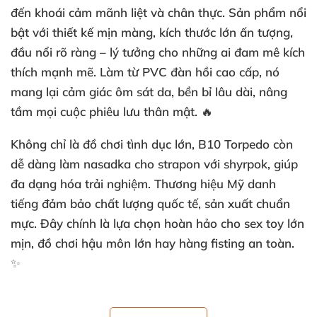
đến khoái cảm mãnh liệt và chân thực. Sản phẩm nổi
bật với thiết kế mịn màng, kích thước lớn ấn tượng,
đầu nổi rõ ràng – lý tưởng cho những ai đam mê kích
thích mạnh mẽ. Làm từ
PVC đàn hồi cao cấp
, nó
mang lại cảm giác ôm sát da, bền bỉ lâu dài, nâng
tầm mọi cuộc phiêu lưu thân mật. 🔥
Không chỉ là
đồ chơi tình dục lớn
, B10 Torpedo còn
dễ dàng làm nasadka cho strapon với shyrpok, giúp
đa dạng hóa trải nghiệm. Thương hiệu Mỹ danh
tiếng đảm bảo chất lượng quốc tế, sản xuất chuẩn
mực. Đây chính là lựa chọn hoàn hảo cho
sex toy lớn
mịn
,
đồ chơi hậu môn lớn
hay hàng fisting an toàn.
✨
📊 Thông Số Kỹ Thuật Nổi Bật – Lý Do Nên