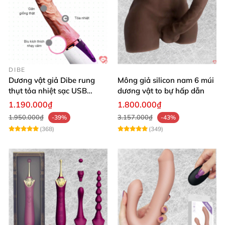
DIBE
Dương vật giả Dibe rung
Mông giả silicon nam 6 múi
thụt tỏa nhiệt sạc USB
dương vật to bự hấp dẫn
silicon mềm mại
1.190.000₫
1.800.000₫
1.950.000₫
3.157.000₫
-39%
-43%
(368)
(349)