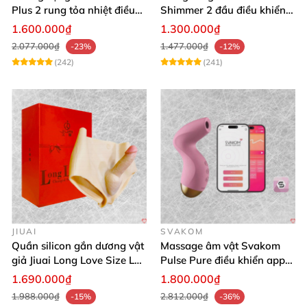
Plus 2 rung tỏa nhiệt điều
Shimmer 2 đầu điều khiển
khiển app an toàn silicone
app tiện lợi
1.600.000₫
1.300.000₫
2.077.000₫
1.477.000₫
-23%
-12%
(242)
(241)
JIUAI
SVAKOM
Quần silicon gắn dương vật
Massage âm vật Svakom
giả Jiuai Long Love Size L
Pulse Pure điều khiển app
hỗ trợ khoái cảm
công nghệ sóng âm cao cấp
1.690.000₫
1.800.000₫
1.988.000₫
2.812.000₫
-15%
-36%