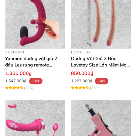
YUNMAN
LOVETOY
Yunman dương vật giả 2
Dương Vật Giả 2 Đầu
đầu Les rung remote
Lovetoy Size Lớn Mềm Mại
silicone mềm mại
Uốn Cong Kháng Khuẩn
1.300.000₫
850.000₫
1.547.000₫
1.287.000₫
-16%
-34%
(235)
(230)