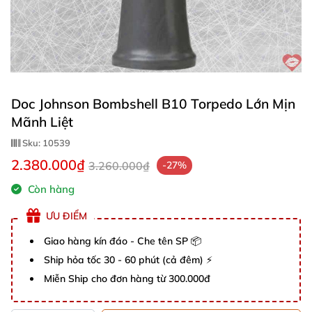
Doc Johnson Bombshell B10 Torpedo Lớn Mịn
Mãnh Liệt
Sku:
10539
2.380.000₫
3.260.000₫
-27%
Còn hàng
ƯU ĐIỂM
Giao hàng kín đáo - Che tên SP 📦
Ship hỏa tốc 30 - 60 phút (cả đêm) ⚡
Miễn Ship cho đơn hàng từ 300.000đ