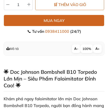
🛒 THÊM VÀO GIỎ
MUA NGAY
📞 Tư vấn
0938411000
(24/7)
Mô tả
−
100%
+
🌟 Doc Johnson Bombshell B10 Torpedo
Lớn Mịn – Siêu Phẩm Faloimitator Đỉnh
Cao! 🌟
Khám phá ngay
faloimitator lớn mịn
Doc Johnson
Bombshell B10 Torpedo, người bạn đồng hành mang