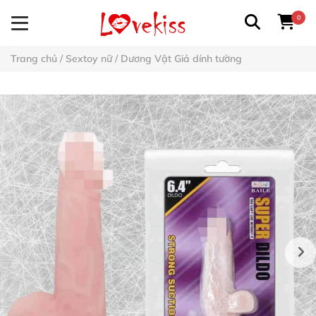
0
Trang chủ
/
Sextoy nữ
/
Dương Vật Giả dính tường