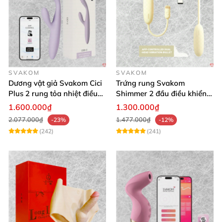
SVAKOM
SVAKOM
Dương vật giả Svakom Cici
Trứng rung Svakom
Plus 2 rung tỏa nhiệt điều
Shimmer 2 đầu điều khiển
khiển app an toàn silicone
app tiện lợi
1.600.000₫
1.300.000₫
2.077.000₫
1.477.000₫
-23%
-12%
(242)
(241)