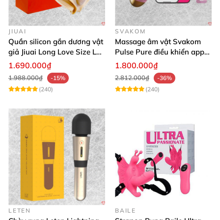
JIUAI
SVAKOM
Quần silicon gắn dương vật
Massage âm vật Svakom
giả Jiuai Long Love Size L
Pulse Pure điều khiển app
hỗ trợ khoái cảm
công nghệ sóng âm cao cấp
1.690.000₫
1.800.000₫
1.988.000₫
2.812.000₫
-15%
-36%
(240)
(240)
LETEN
BAILE