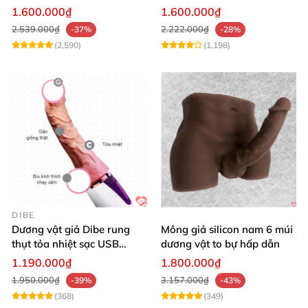
tỏa nhiệt điều khiển từ xa
1.600.000₫
1.600.000₫
2.539.000₫
2.222.000₫
-37%
-28%
(2,590)
(1,198)
DIBE
Dương vật giả Dibe rung
Mông giả silicon nam 6 múi
thụt tỏa nhiệt sạc USB
dương vật to bự hấp dẫn
silicon mềm mại
1.190.000₫
1.800.000₫
1.950.000₫
3.157.000₫
-39%
-43%
(368)
(349)