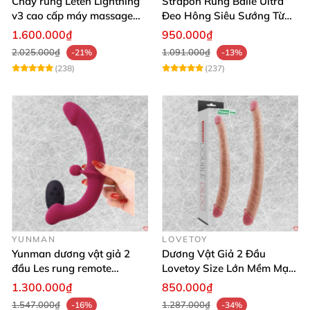
Chày rung Leten Lightning
Strapon Rung Baile Ultra
v3 cao cấp máy massage
Đeo Hông Siêu Sướng Từ
kích thích mạnh
Xa
1.600.000₫
950.000₫
2.025.000₫
1.091.000₫
-21%
-13%
(238)
(237)
YUNMAN
LOVETOY
Yunman dương vật giả 2
Dương Vật Giả 2 Đầu
đầu Les rung remote
Lovetoy Size Lớn Mềm Mại
silicone mềm mại
Uốn Cong Kháng Khuẩn
1.300.000₫
850.000₫
1.547.000₫
1.287.000₫
-16%
-34%