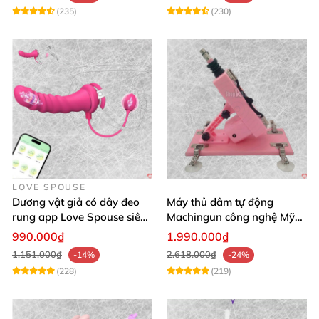
(235)
(230)
LOVE SPOUSE
Dương vật giả có dây đeo
Máy thủ dâm tự động
rung app Love Spouse siêu
Machingun công nghệ Mỹ
kích thích cho Les
kích thích cực mạnh
990.000₫
1.990.000₫
1.151.000₫
2.618.000₫
-14%
-24%
(228)
(219)