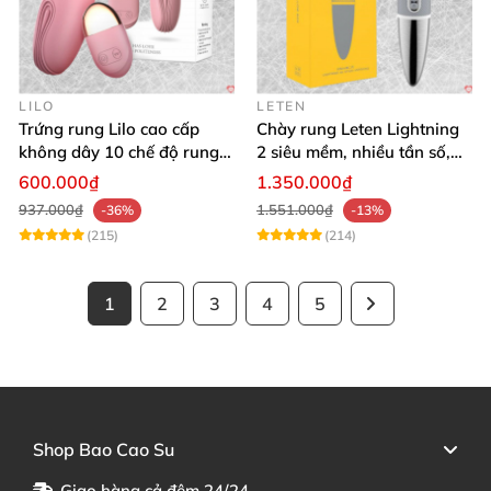
LILO
LETEN
Trứng rung Lilo cao cấp
Chày rung Leten Lightning
không dây 10 chế độ rung
2 siêu mềm, nhiều tần số,
điều khiển USB
phát nhiệt kích thích
600.000₫
1.350.000₫
937.000₫
1.551.000₫
-36%
-13%
(215)
(214)
1
2
3
4
5
Shop Bao Cao Su
Giao hàng cả đêm 24/24