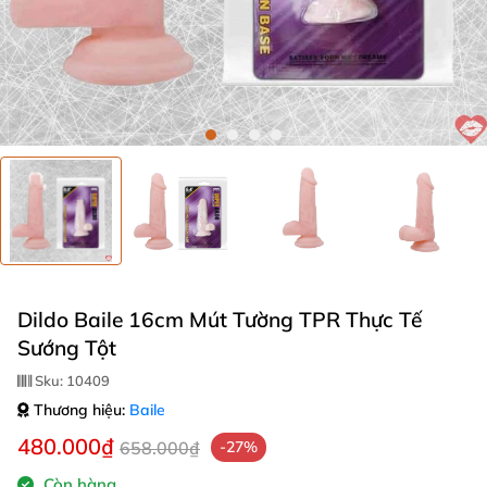
Dildo Baile 16cm Mút Tường TPR Thực Tế
Sướng Tột
Sku:
10409
Thương hiệu:
Baile
480.000₫
658.000₫
-27%
Còn hàng