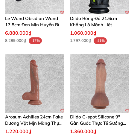
Le Wand Obsidian Wand
Dildo Rồng Đỏ 21.6cm
17.8cm Đen Mịn Huyền Bí
Khổng Lồ Mãnh Liệt
6.880.000₫
1.060.000₫
8.289.000₫
1.797.000₫
-17%
-41%
Arosum Achilles 24cm Fake
Dildo G-spot Silicone 9"
Dương Vật Mịn Màng Thực
Gân Guốc Thực Tế Sướng
Tế
Đỉnh
1.220.000₫
1.360.000₫