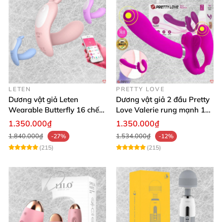
LETEN
PRETTY LOVE
Dương vật giả Leten
Dương vật giả 2 đầu Pretty
Wearable Butterfly 16 chế
Love Valerie rung mạnh 12
độ rung điều khiển
chế độ
1.350.000₫
1.350.000₫
Bluetooth
1.840.000₫
1.534.000₫
-27%
-12%
(215)
(215)