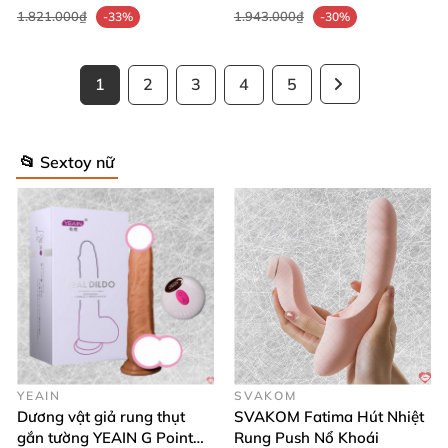
1.821.000₫
1.943.000₫
-33%
-30%
1
2
3
4
5
📂 Sextoy nữ
YEAIN
SVAKOM
Dương vật giả rung thụt
SVAKOM Fatima Hút Nhiệt
gắn tường YEAIN G Point
Rung Push Nổ Khoái