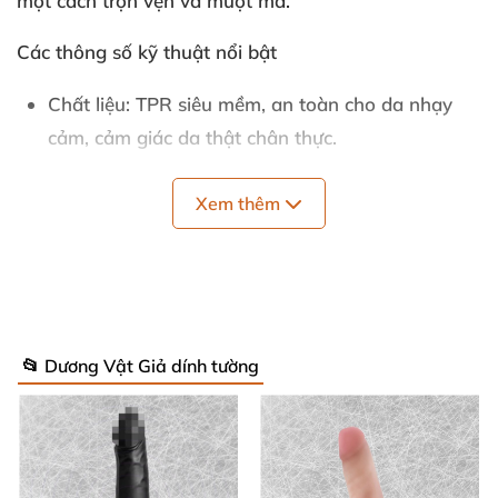
một cách trọn vẹn và mượt mà.
Các thông số kỹ thuật nổi bật
Chất liệu: TPR siêu mềm, an toàn cho da nhạy
cảm, cảm giác da thật chân thực.
Màu sắc: Da người tự nhiên, trông rất gần gũi và
Xem thêm
kích thích thị giác.
Chiều dài tổng: 16 cm, phù hợp cho nhiều tư thế
và mục đích trải nghiệm.
Chiều dài phần hoạt động: 12 cm, tập trung
📂 Dương Vật Giả dính tường
khoái cảm ở khu vực chính.
Đường kính: 3,3 cm, vừa vặn, không quá to gây
khó chịu.