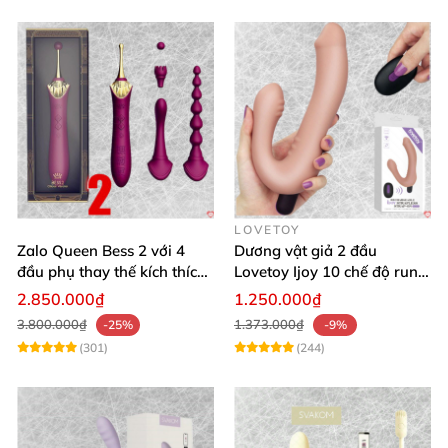
LOVETOY
Zalo Queen Bess 2 với 4
Dương vật giả 2 đầu
đầu phụ thay thế kích thích
Lovetoy Ijoy 10 chế độ rung
nhiều vị trí
silicon cao cấp sạc điện
2.850.000₫
1.250.000₫
3.800.000₫
1.373.000₫
-25%
-9%
(301)
(244)