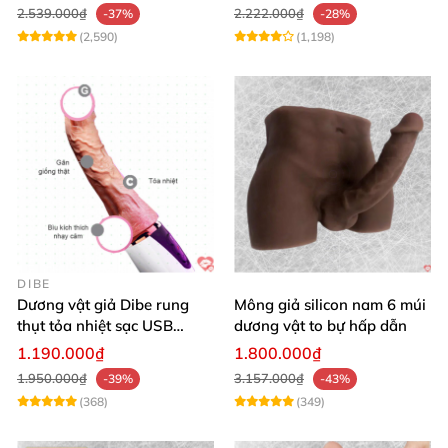
2.539.000₫
2.222.000₫
-37%
-28%
(2,590)
(1,198)
DIBE
Dương vật giả Dibe rung
Mông giả silicon nam 6 múi
thụt tỏa nhiệt sạc USB
dương vật to bự hấp dẫn
silicon mềm mại
1.190.000₫
1.800.000₫
1.950.000₫
3.157.000₫
-39%
-43%
(368)
(349)