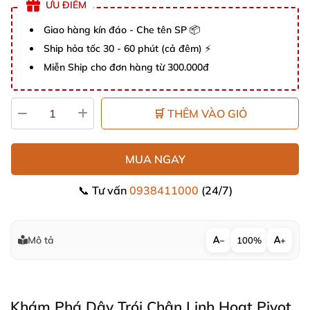
ƯU ĐIỂM
Giao hàng kín đáo - Che tên SP 📦
Ship hỏa tốc 30 - 60 phút (cả đêm) ⚡
Miễn Ship cho đơn hàng từ 300.000đ
🛒 THÊM VÀO GIỎ
MUA NGAY
📞 Tư vấn
0938411000
(24/7)
Mô tả
−
100%
+
Khám Phá Dây Trói Chân Linh Hoạt Pivot