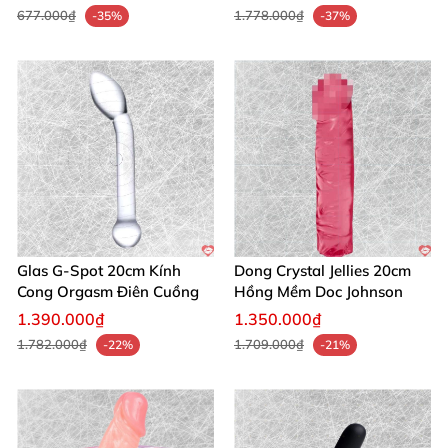
677.000₫
1.778.000₫
-35%
-37%
Glas G-Spot 20cm Kính
Dong Crystal Jellies 20cm
Cong Orgasm Điên Cuồng
Hồng Mềm Doc Johnson
1.390.000₫
1.350.000₫
1.782.000₫
1.709.000₫
-22%
-21%