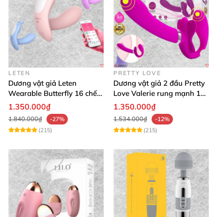
LETEN
PRETTY LOVE
Dương vật giả Leten
Dương vật giả 2 đầu Pretty
Wearable Butterfly 16 chế
Love Valerie rung mạnh 12
độ rung điều khiển
chế độ
1.350.000₫
1.350.000₫
Bluetooth
1.840.000₫
1.534.000₫
-27%
-12%
(215)
(215)