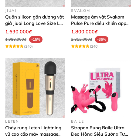
JIUAI
SVAKOM
Quần silicon gắn dương vật
Massage âm vật Svakom
giả Jiuai Long Love Size L
Pulse Pure điều khiển app
hỗ trợ khoái cảm
công nghệ sóng âm cao cấp
1.690.000₫
1.800.000₫
1.988.000₫
2.812.000₫
-15%
-36%
(240)
(240)
LETEN
BAILE
Chày rung Leten Lightning
Strapon Rung Baile Ultra
v3 cao cấp máy massage
Đeo Hông Siêu Sướng Từ