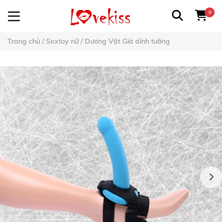
0
Trang chủ
/
Sextoy nữ
/
Dương Vật Giả dính tường