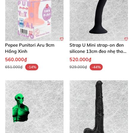
Pepee Punitori Aru 9cm
Strap U Mini strap-on đen
Hồng Xinh
silicone 13cm đeo nhẹ thoải
mái
560.000₫
520.000₫
651.000₫
929.000₫
-14%
-44%