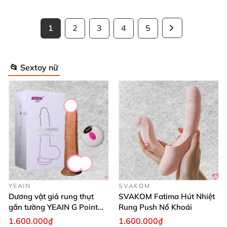
1
2
3
4
5
📂 Sextoy nữ
YEAIN
SVAKOM
Dương vật giả rung thụt
SVAKOM Fatima Hút Nhiệt
gắn tường YEAIN G Point
Rung Push Nổ Khoái
tỏa nhiệt điều khiển từ xa
1.600.000₫
1.600.000₫