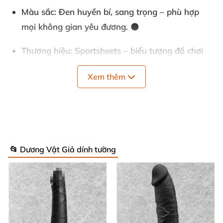
Màu sắc
: Đen huyền bí, sang trọng – phù hợp
mọi không gian yêu đương. 🌑
Thương hiệu
: Sportsheets – biểu tượng đồ chơi
tình yêu cao cấp từ Mỹ. 🇺🇸
Xem thêm
Chất liệu
: Neoprene mềm mại như da thật, êm ái,
không gây kích ứng da nhạy cảm. 🥰
Kích thước
: Linh hoạt điều chỉnh 20-40 cm mỗi
bên, ôm sát mọi cỡ chân. 📏
📂 Dương Vật Giả dính tường
Tính năng đặc biệt
: Khóa xoay 360 độ Pivot độc
quyền, tháo lắp siêu nhanh, chống rối dây hoàn
hảo. 🔄
Trọng lượng
: Chỉ 150g siêu nhẹ, tự do di chuyển