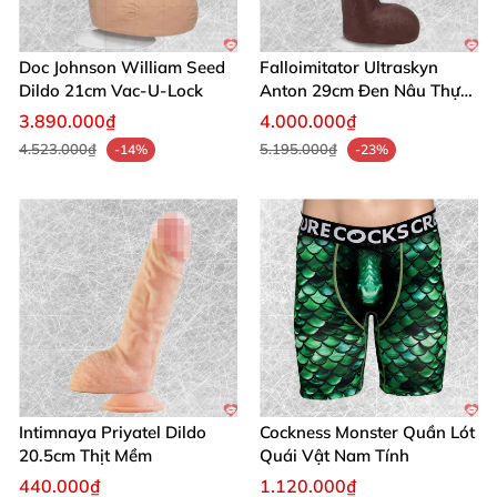
khoảnh khắc thành kỷ niệm đáng nhớ! 🛒
Mua hàng
ngay từ chúng tôi để nhận trải nghiệm tuyệt vời!
Doc Johnson William Seed
Falloimitator Ultraskyn
Dildo 21cm Vac-U-Lock
Anton 29cm Đen Nâu Thực
Tế
3.890.000₫
4.000.000₫
4.523.000₫
5.195.000₫
-14%
-23%
Intimnaya Priyatel Dildo
Cockness Monster Quần Lót
20.5cm Thịt Mềm
Quái Vật Nam Tính
440.000₫
1.120.000₫