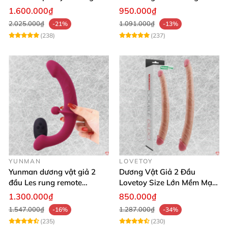
kích thích mạnh
Xa
1.600.000₫
950.000₫
2.025.000₫
1.091.000₫
-21%
-13%
(238)
(237)
YUNMAN
LOVETOY
Yunman dương vật giả 2
Dương Vật Giả 2 Đầu
đầu Les rung remote
Lovetoy Size Lớn Mềm Mại
silicone mềm mại
Uốn Cong Kháng Khuẩn
1.300.000₫
850.000₫
1.547.000₫
1.287.000₫
-16%
-34%
(235)
(230)