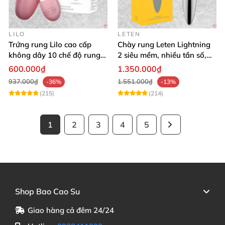
LILO
LETEN
Trứng rung Lilo cao cấp
Chày rung Leten Lightning
không dây 10 chế độ rung
2 siêu mềm, nhiều tần số,
điều khiển USB
phát nhiệt kích thích
600.000₫
1.350.000₫
937.000₫
1.551.000₫
-36%
-13%
(215)
(214)
1
2
3
4
5
Shop Bao Cao Su
Giao hàng cả đêm 24/24