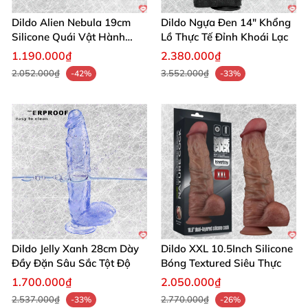
Dildo Alien Nebula 19cm
Dildo Ngựa Đen 14" Khổng
Silicone Quái Vật Hành
Lồ Thực Tế Đỉnh Khoái Lạc
Tinh
1.190.000₫
2.380.000₫
2.052.000₫
3.552.000₫
-42%
-33%
Dildo Jelly Xanh 28cm Dày
Dildo XXL 10.5Inch Silicone
Đầy Đặn Sâu Sắc Tột Độ
Bóng Textured Siêu Thực
1.700.000₫
2.050.000₫
2.537.000₫
2.770.000₫
-33%
-26%