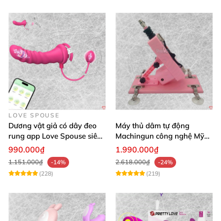
LOVE SPOUSE
Dương vật giả có dây đeo
Máy thủ dâm tự động
rung app Love Spouse siêu
Machingun công nghệ Mỹ
kích thích cho Les
kích thích cực mạnh
990.000₫
1.990.000₫
1.151.000₫
2.618.000₫
-14%
-24%
(228)
(219)