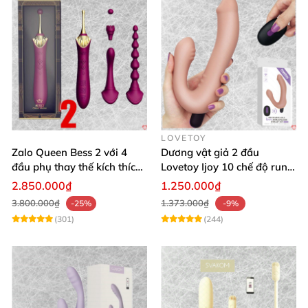
LOVETOY
Zalo Queen Bess 2 với 4
Dương vật giả 2 đầu
đầu phụ thay thế kích thích
Lovetoy Ijoy 10 chế độ rung
nhiều vị trí
silicon cao cấp sạc điện
2.850.000₫
1.250.000₫
3.800.000₫
1.373.000₫
-25%
-9%
(301)
(244)