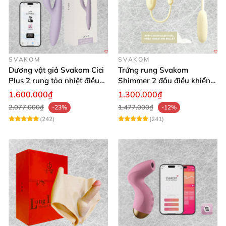
SVAKOM
SVAKOM
Dương vật giả Svakom Cici
Trứng rung Svakom
Plus 2 rung tỏa nhiệt điều
Shimmer 2 đầu điều khiển
khiển app an toàn silicone
app tiện lợi
1.600.000₫
1.300.000₫
2.077.000₫
1.477.000₫
-23%
-12%
(242)
(241)