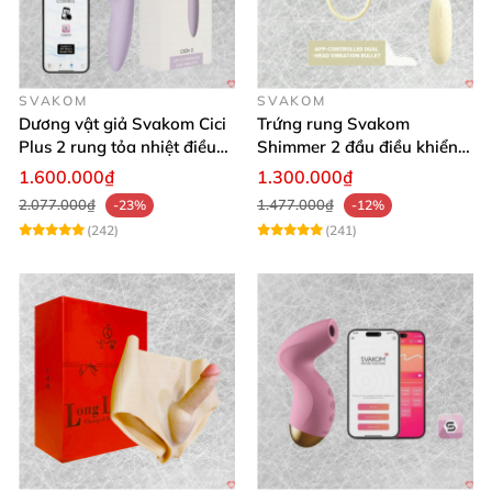
SVAKOM
SVAKOM
Dương vật giả Svakom Cici
Trứng rung Svakom
Plus 2 rung tỏa nhiệt điều
Shimmer 2 đầu điều khiển
khiển app an toàn silicone
app tiện lợi
1.600.000₫
1.300.000₫
2.077.000₫
1.477.000₫
-23%
-12%
(242)
(241)