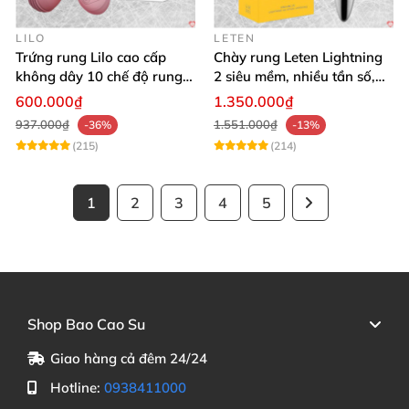
LILO
LETEN
Trứng rung Lilo cao cấp
Chày rung Leten Lightning
không dây 10 chế độ rung
2 siêu mềm, nhiều tần số,
điều khiển USB
phát nhiệt kích thích
600.000₫
1.350.000₫
937.000₫
1.551.000₫
-36%
-13%
(215)
(214)
1
2
3
4
5
Shop Bao Cao Su
Giao hàng cả đêm 24/24
Hotline:
0938411000