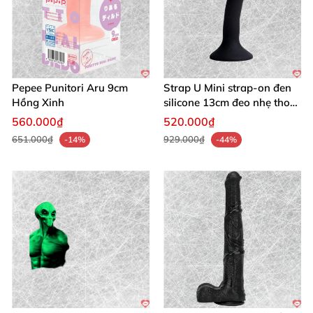
Pepee Punitori Aru 9cm
Strap U Mini strap-on đen
Hồng Xinh
silicone 13cm đeo nhẹ thoải
mái
560.000₫
520.000₫
651.000₫
929.000₫
-14%
-44%