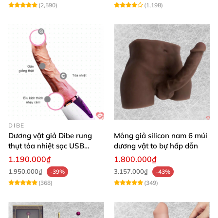
(2,590)
(1,198)
DIBE
Dương vật giả Dibe rung
Mông giả silicon nam 6 múi
thụt tỏa nhiệt sạc USB
dương vật to bự hấp dẫn
silicon mềm mại
1.190.000₫
1.800.000₫
1.950.000₫
3.157.000₫
-39%
-43%
(368)
(349)