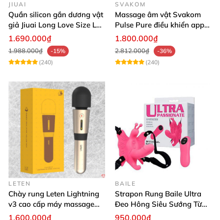
JIUAI
SVAKOM
Quần silicon gắn dương vật
Massage âm vật Svakom
giả Jiuai Long Love Size L
Pulse Pure điều khiển app
hỗ trợ khoái cảm
công nghệ sóng âm cao cấp
1.690.000₫
1.800.000₫
1.988.000₫
2.812.000₫
-15%
-36%
(240)
(240)
LETEN
BAILE
Chày rung Leten Lightning
Strapon Rung Baile Ultra
v3 cao cấp máy massage
Đeo Hông Siêu Sướng Từ
kích thích mạnh
Xa
1.600.000₫
950.000₫