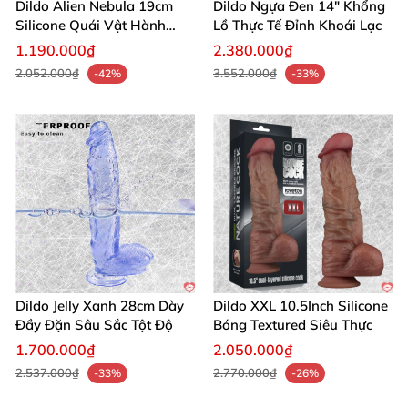
Dildo Alien Nebula 19cm
Dildo Ngựa Đen 14" Khổng
Silicone Quái Vật Hành
Lồ Thực Tế Đỉnh Khoái Lạc
Tinh
1.190.000₫
2.380.000₫
2.052.000₫
3.552.000₫
-42%
-33%
Dildo Jelly Xanh 28cm Dày
Dildo XXL 10.5Inch Silicone
Đầy Đặn Sâu Sắc Tột Độ
Bóng Textured Siêu Thực
1.700.000₫
2.050.000₫
2.537.000₫
2.770.000₫
-33%
-26%