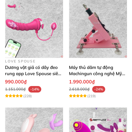
LOVE SPOUSE
Dương vật giả có dây đeo
Máy thủ dâm tự động
rung app Love Spouse siêu
Machingun công nghệ Mỹ
kích thích cho Les
kích thích cực mạnh
990.000₫
1.990.000₫
1.151.000₫
2.618.000₫
-14%
-24%
(228)
(219)