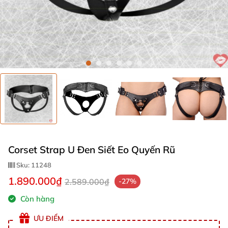
Corset Strap U Đen Siết Eo Quyến Rũ
Sku:
11248
1.890.000₫
2.589.000₫
-27%
Còn hàng
ƯU ĐIỂM