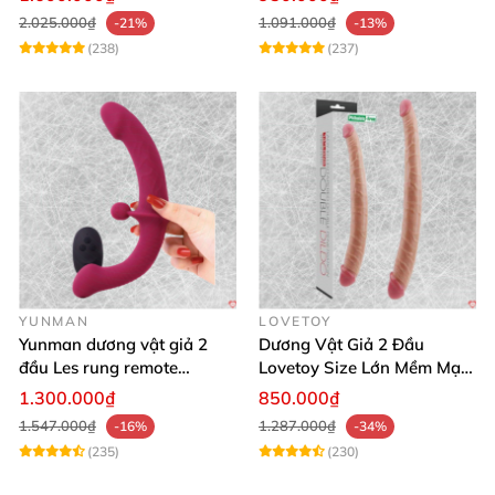
2.025.000₫
1.091.000₫
-21%
-13%
(238)
(237)
YUNMAN
LOVETOY
Yunman dương vật giả 2
Dương Vật Giả 2 Đầu
đầu Les rung remote
Lovetoy Size Lớn Mềm Mại
silicone mềm mại
Uốn Cong Kháng Khuẩn
1.300.000₫
850.000₫
1.547.000₫
1.287.000₫
-16%
-34%
(235)
(230)