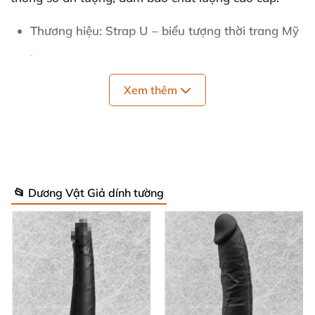
Thương hiệu
: Strap U – biểu tượng thời trang Mỹ
.
Màu sắc
: Đen huyền bí
, sang trọng
, dễ phối đồ.
Xem thêm
Quốc gia sản xuất
: Mỹ – tiêu chuẩn chất lượng
quốc tế.
Thiết kế
: Bodice tight corset
với dây đai điều
📂 Dương Vật Giả dính tường
chỉnh linh hoạt
, ôm sát eo tạo đường cong S-line
hoàn hảo.
Chất liệu
: Vải co giãn cao cấp
, thoáng khí
, bền
đẹp theo thời gian.
Kích cỡ
: Đa dạng từ S đến XL
, phù hợp
mọi vóc