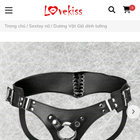
0
Trang chủ
/
Sextoy nữ
/
Dương Vật Giả dính tường