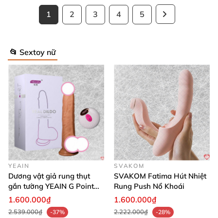
1
2
3
4
5
📂 Sextoy nữ
YEAIN
SVAKOM
Dương vật giả rung thụt
SVAKOM Fatima Hút Nhiệt
gắn tường YEAIN G Point
Rung Push Nổ Khoái
tỏa nhiệt điều khiển từ xa
1.600.000₫
1.600.000₫
2.539.000₫
2.222.000₫
-37%
-28%