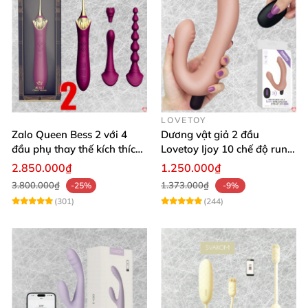
LOVETOY
Zalo Queen Bess 2 với 4
Dương vật giả 2 đầu
đầu phụ thay thế kích thích
Lovetoy Ijoy 10 chế độ rung
nhiều vị trí
silicon cao cấp sạc điện
2.850.000₫
1.250.000₫
3.800.000₫
1.373.000₫
-25%
-9%
(301)
(244)