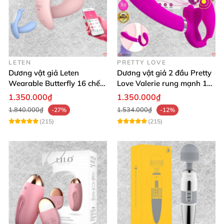
LETEN
PRETTY LOVE
Dương vật giả Leten
Dương vật giả 2 đầu Pretty
Wearable Butterfly 16 chế
Love Valerie rung mạnh 12
độ rung điều khiển
chế độ
1.350.000₫
1.350.000₫
Bluetooth
1.840.000₫
1.534.000₫
-27%
-12%
(215)
(215)