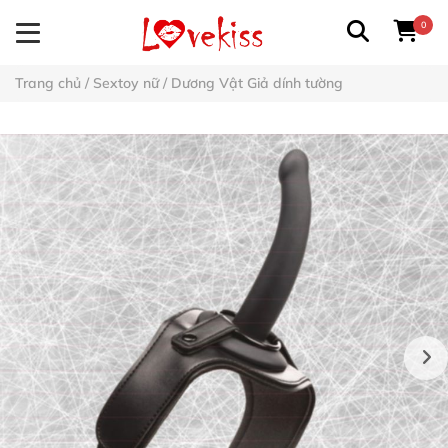
0
Trang chủ
/
Sextoy nữ
/
Dương Vật Giả dính tường