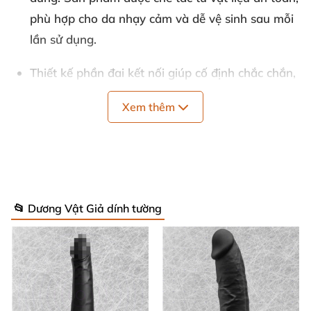
phù hợp cho da nhạy cảm và dễ vệ sinh sau mỗi
lần sử dụng.
Thiết kế phần đai kết nối giúp cố định chắc chắn,
cho phép người dùng di chuyển linh hoạt và có
Xem thêm
nhịp điệu tự nhiên, phù hợp cho cả dùng một
mình hay cùng đối tác.
Thông số kỹ thuật nổi bật: Độ mềm mịn của chất
liệu, đường kính chuẩn phù hợp và chiều dài tối
📂 Dương Vật Giả dính tường
ưu cho nhiều tư thế, màu sắc sang trọng và tinh
tế, thương hiệu uy tín từ Mỹ. Bảo hành dài hạn
cho sự an tâm của khách hàng.
Lợi ích nổi bật: Thiết kế thông minh ôm sát giúp
trải nghiệm không bị lệch vị trí, dễ dàng vệ sinh