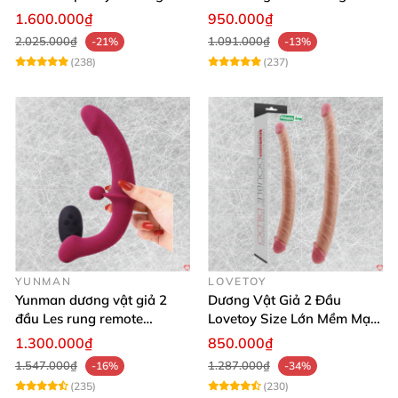
kích thích mạnh
Xa
1.600.000₫
950.000₫
2.025.000₫
1.091.000₫
-21%
-13%
(238)
(237)
YUNMAN
LOVETOY
Yunman dương vật giả 2
Dương Vật Giả 2 Đầu
đầu Les rung remote
Lovetoy Size Lớn Mềm Mại
silicone mềm mại
Uốn Cong Kháng Khuẩn
1.300.000₫
850.000₫
1.547.000₫
1.287.000₫
-16%
-34%
(235)
(230)