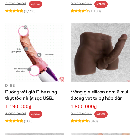
2.539.000₫
2.222.000₫
-37%
-28%
(2,590)
(1,198)
DIBE
Dương vật giả Dibe rung
Mông giả silicon nam 6 múi
thụt tỏa nhiệt sạc USB
dương vật to bự hấp dẫn
silicon mềm mại
1.190.000₫
1.800.000₫
1.950.000₫
3.157.000₫
-39%
-43%
(368)
(349)