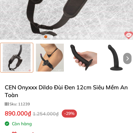
CEN Onyxxx Dildo Đùi Đen 12cm Siêu Mềm An
Toàn
Sku:
11239
890.000₫
1.254.000₫
-29%
Còn hàng