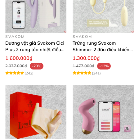
SVAKOM
SVAKOM
Dương vật giả Svakom Cici
Trứng rung Svakom
Plus 2 rung tỏa nhiệt điều
Shimmer 2 đầu điều khiển
khiển app an toàn silicone
app tiện lợi
1.600.000₫
1.300.000₫
2.077.000₫
1.477.000₫
-23%
-12%
(242)
(241)