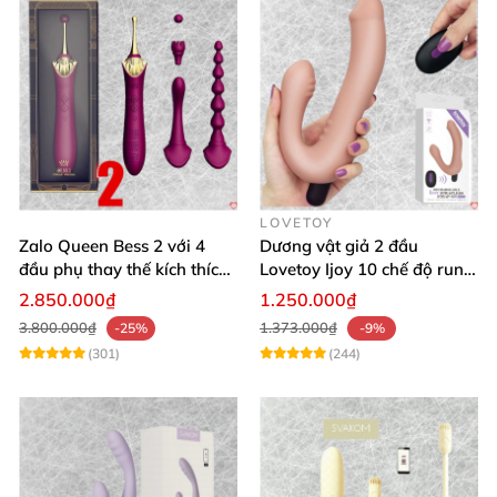
LOVETOY
Zalo Queen Bess 2 với 4
Dương vật giả 2 đầu
đầu phụ thay thế kích thích
Lovetoy Ijoy 10 chế độ rung
nhiều vị trí
silicon cao cấp sạc điện
2.850.000₫
1.250.000₫
3.800.000₫
1.373.000₫
-25%
-9%
(301)
(244)