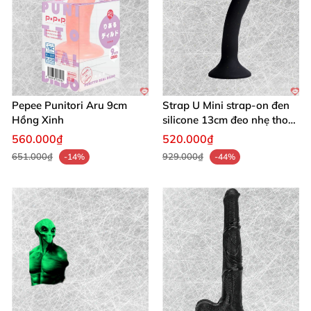
Pepee Punitori Aru 9cm
Strap U Mini strap-on đen
Hồng Xinh
silicone 13cm đeo nhẹ thoải
mái
560.000₫
520.000₫
651.000₫
929.000₫
-14%
-44%