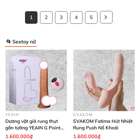
1
2
3
4
5
📂 Sextoy nữ
YEAIN
SVAKOM
Dương vật giả rung thụt
SVAKOM Fatima Hút Nhiệt
gắn tường YEAIN G Point
Rung Push Nổ Khoái
tỏa nhiệt điều khiển từ xa
1.600.000₫
1.600.000₫