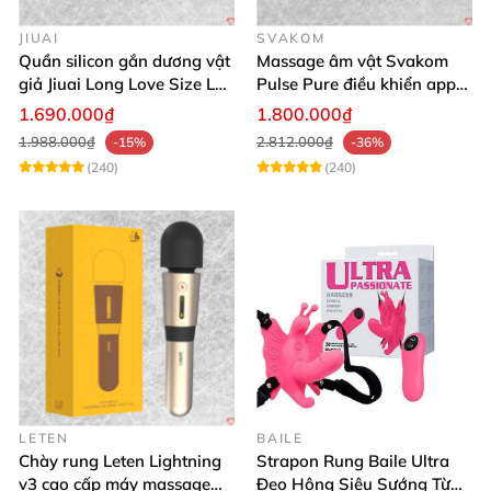
JIUAI
SVAKOM
Quần silicon gắn dương vật
Massage âm vật Svakom
giả Jiuai Long Love Size L
Pulse Pure điều khiển app
hỗ trợ khoái cảm
công nghệ sóng âm cao cấp
1.690.000₫
1.800.000₫
1.988.000₫
2.812.000₫
-15%
-36%
(240)
(240)
LETEN
BAILE
Chày rung Leten Lightning
Strapon Rung Baile Ultra
v3 cao cấp máy massage
Đeo Hông Siêu Sướng Từ