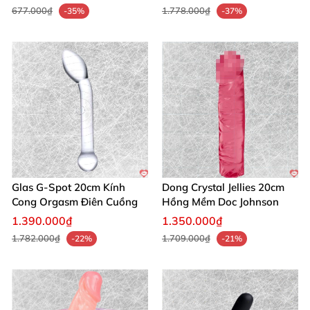
677.000₫
1.778.000₫
-35%
-37%
Glas G-Spot 20cm Kính
Dong Crystal Jellies 20cm
Cong Orgasm Điên Cuồng
Hồng Mềm Doc Johnson
1.390.000₫
1.350.000₫
1.782.000₫
1.709.000₫
-22%
-21%