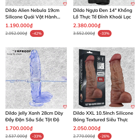
Dildo Alien Nebula 19cm
Dildo Ngựa Đen 14" Khổng
Silicone Quái Vật Hành
Lồ Thực Tế Đỉnh Khoái Lạc
Tinh
1.190.000₫
2.380.000₫
2.052.000₫
3.552.000₫
-42%
-33%
Dildo Jelly Xanh 28cm Dày
Dildo XXL 10.5Inch Silicone
Đầy Đặn Sâu Sắc Tột Độ
Bóng Textured Siêu Thực
1.700.000₫
2.050.000₫
2.537.000₫
2.770.000₫
-33%
-26%