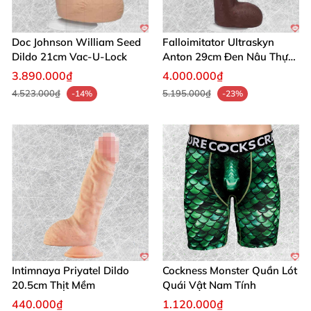
Doc Johnson William Seed
Falloimitator Ultraskyn
Dildo 21cm Vac-U-Lock
Anton 29cm Đen Nâu Thực
Tế
3.890.000₫
4.000.000₫
4.523.000₫
5.195.000₫
-14%
-23%
Intimnaya Priyatel Dildo
Cockness Monster Quần Lót
20.5cm Thịt Mềm
Quái Vật Nam Tính
440.000₫
1.120.000₫