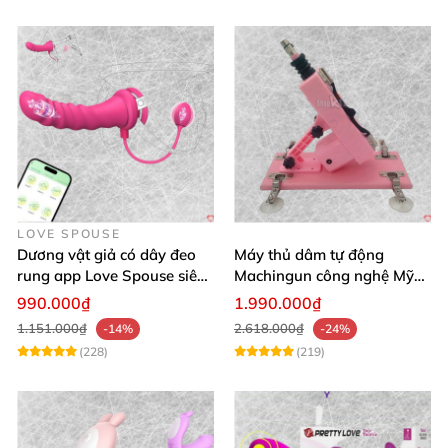
LOVE SPOUSE
Dương vật giả có dây đeo
Máy thủ dâm tự động
rung app Love Spouse siêu
Machingun công nghệ Mỹ
kích thích cho Les
kích thích cực mạnh
990.000₫
1.990.000₫
1.151.000₫
2.618.000₫
-14%
-24%
(228)
(219)