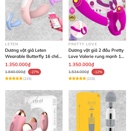
LETEN
PRETTY LOVE
Dương vật giả Leten
Dương vật giả 2 đầu Pretty
Wearable Butterfly 16 chế
Love Valerie rung mạnh 12
độ rung điều khiển
chế độ
1.350.000₫
1.350.000₫
Bluetooth
1.840.000₫
1.534.000₫
-27%
-12%
(215)
(215)