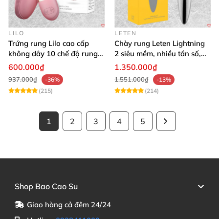
LILO
LETEN
Trứng rung Lilo cao cấp
Chày rung Leten Lightning
không dây 10 chế độ rung
2 siêu mềm, nhiều tần số,
điều khiển USB
phát nhiệt kích thích
600.000₫
1.350.000₫
937.000₫
1.551.000₫
-36%
-13%
(215)
(214)
1
2
3
4
5
Shop Bao Cao Su
Giao hàng cả đêm 24/24