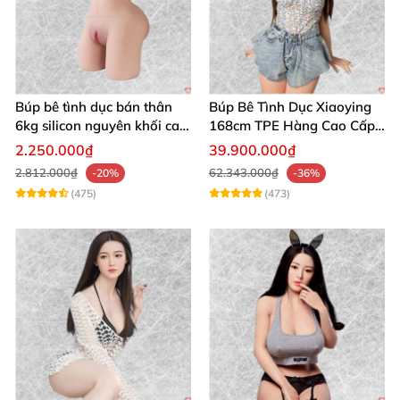
Búp bê tình dục bán thân
Búp Bê Tình Dục Xiaoying
6kg silicon nguyên khối cao
168cm TPE Hàng Cao Cấp
cấp giá rẻ
Realistic 3 Lỗ Cho Nam
2.250.000₫
39.900.000₫
2.812.000₫
62.343.000₫
-20%
-36%
(475)
(473)