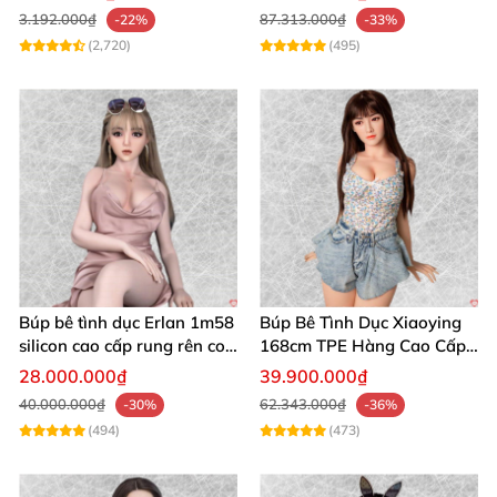
3.192.000₫
87.313.000₫
-22%
-33%
(2,720)
(495)
Búp bê tình dục Erlan 1m58
Búp Bê Tình Dục Xiaoying
silicon cao cấp rung rên co
168cm TPE Hàng Cao Cấp
bóp
Realistic 3 Lỗ Cho Nam
28.000.000₫
39.900.000₫
40.000.000₫
62.343.000₫
-30%
-36%
(494)
(473)