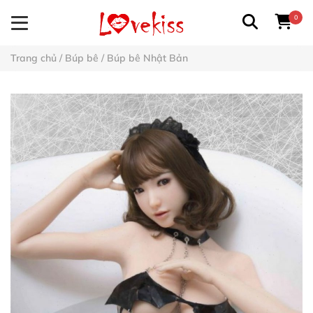
0
Trang chủ
/
Búp bê
/
Búp bê Nhật Bản