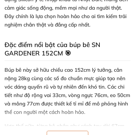
cảm giác sống động, mềm mại như da người thật.
Đây chính là lựa chọn hoàn hảo cho ai tìm kiếm trải
nghiệm chân thật và đẳng cấp nhất.
Đặc điểm nổi bật của búp bê SN
GARDENER 152CM 🎯
Búp bê này sở hữu chiều cao 152cm lý tưởng, cân
nặng 28kg cùng các số đo chuẩn mực giúp tạo nên
vóc dáng quyến rũ và tự nhiên đến khó tin. Các chi
tiết như độ rộng vai 33cm, vòng ngực 76cm, eo 50cm
và mông 77cm được thiết kế tỉ mỉ để mô phỏng hình
thể con người một cách hoàn hảo.
Hơn thế nữa, từng bộ phận như cánh tay dài 67cm,
bàn tay 13cm, chân 73cm và bàn chân 19cm đều