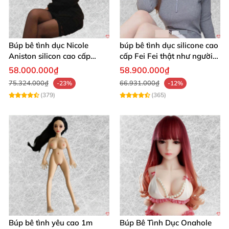
Búp bê SINO Doll 152CM silicon y tế cao cấp sản phẩm hot
Búp bê tình dục Nicole
búp bê tình dục silicone cao
Aniston silicon cao cấp
cấp Fei Fei thật như người
Nhật Bản giá tốt
thật trải nghiệm tuyệt vời
58.000.000₫
58.900.000₫
Búp bê SINO Doll 152CM silicon y tế cao cấp sản phẩm hot
75.324.000₫
66.931.000₫
-23%
-12%
(379)
(365)
Búp bê SINO Doll 152CM silicon y tế cao cấp sản phẩm hot
Búp bê SINO Doll 152CM silicon y tế cao cấp sản phẩm hot
Búp bê tình yêu cao 1m
Búp Bê Tình Dục Onahole