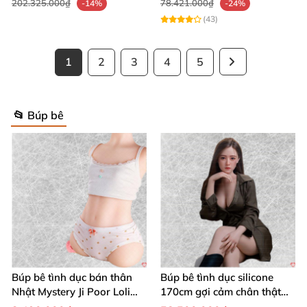
202.325.000₫
78.421.000₫
-14%
-24%
(43)
1
2
3
4
5
📂 Búp bê
Búp bê tình dục bán thân
Búp bê tình dục silicone
Nhật Mystery Ji Poor Loli
170cm gợi cảm chân thật
6kg chuẩn
mềm mại cao cấp