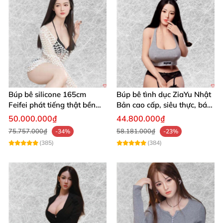
Búp bê silicone 165cm
Búp bê tình dục ZiaYu Nhật
Feifei phát tiếng thật bền
Bản cao cấp, siêu thực, bán
đẹp cao cấp
chạy
50.000.000₫
44.800.000₫
Búp bê SINO Doll 152CM silicon y tế cao cấp sản phẩm hot
75.757.000₫
58.181.000₫
-34%
-23%
(385)
(384)
Búp bê SINO Doll 152CM silicon y tế cao cấp sản phẩm hot