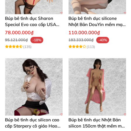
Búp bê tình dục Sharon
Búp bê tình dục silicone
Special Evo cao cấp USA
Nhật Bản DouYin mềm mại
silicone mềm mại nhập
chân thực
78.000.000₫
110.000.000₫
khẩu
95.121.000₫
183.333.000₫
-18%
-40%
(135)
(113)
Búp bê tình dục silicon cao
Búp bê tình dục Nhật Bản
cấp Starpery cô giáo Hao
silicon 150cm thật mềm mại