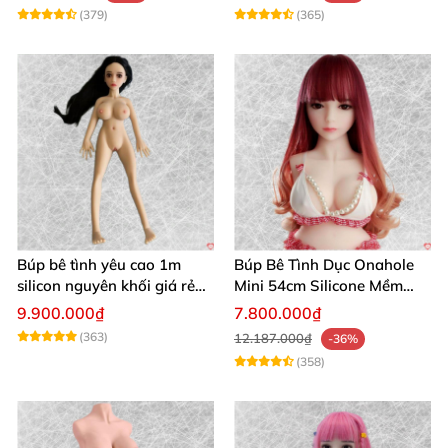
(379)
(365)
Búp bê tình yêu cao 1m
Búp Bê Tình Dục Onahole
silicon nguyên khối giá rẻ
Mini 54cm Silicone Mềm
cô gái xinh đẹp
Mại Gọn Nhẹ Giá Tốt
9.900.000₫
7.800.000₫
(363)
12.187.000₫
-36%
(358)