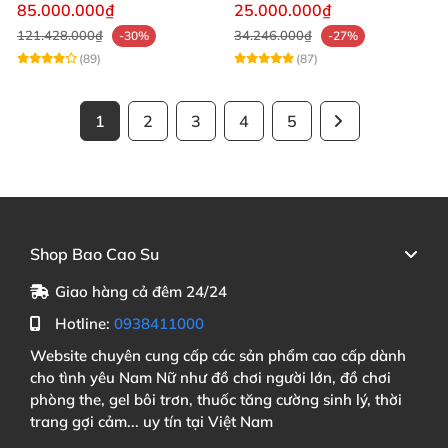
ngực khủng siêu thực
rung co bóp
85.000.000₫
25.000.000₫
121.428.000₫
34.246.000₫
-30%
-27%
(89)
(87)
1
2
3
4
5
Shop Bao Cao Su
Giao hàng cả đêm 24/24
Hotline:
0938411000
Website chuyên cung cấp các sản phẩm cao cấp dành
cho tình yêu Nam Nữ như đồ chơi người lớn, đồ chơi
phòng the, gel bôi trơn, thuốc tăng cường sinh lý, thời
trang gợi cảm... uy tín tại Việt Nam