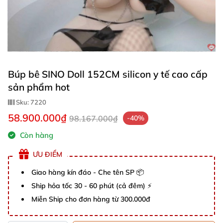
Búp bê SINO Doll 152CM silicon y tế cao cấp
sản phẩm hot
Sku:
7220
58.900.000₫
98.167.000₫
-40%
Còn hàng
ƯU ĐIỂM
Giao hàng kín đáo - Che tên SP 📦
Ship hỏa tốc 30 - 60 phút (cả đêm) ⚡
Miễn Ship cho đơn hàng từ 300.000đ