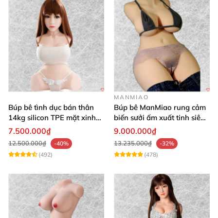
MANMIAO
Búp bê tình dục bán thân
Búp bê ManMiao rung cảm
14kg silicon TPE mặt xinh
biến sưởi ấm xuất tinh siêu
trắng hồng
thực trải nghiệm
7.500.000₫
9.000.000₫
12.500.000₫
13.235.000₫
-40%
-32%
(492)
(478)