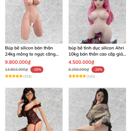
Búp bê silicon bán thân
búp bê tình dục silicon Ahri
24kg mông to ngực căng
10kg bán thân cao cấp giá
âm đạo đàn hồi
tốt
9.800.000₫
4.500.000₫
13.802.000₫
6.250.000₫
-29%
-28%
(332)
(141)