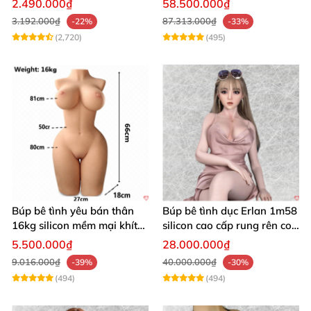
2.490.000₫
58.500.000₫
3.192.000₫
87.313.000₫
-22%
-33%
(2,720)
(495)
Búp bê tình yêu bán thân
Búp bê tình dục Erlan 1m58
16kg silicon mềm mại khít
silicon cao cấp rung rên co
hồng
bóp
5.500.000₫
28.000.000₫
9.016.000₫
40.000.000₫
-39%
-30%
(494)
(494)