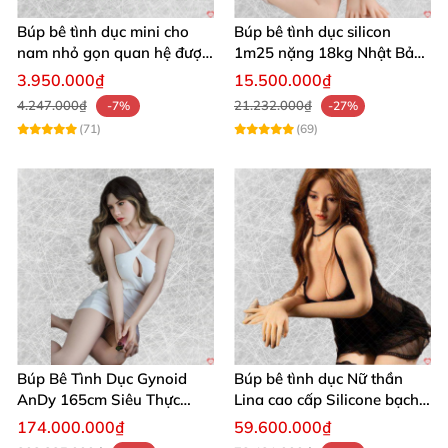
Búp bê tình dục mini cho
Búp bê tình dục silicon
nam nhỏ gọn quan hệ được
1m25 nặng 18kg Nhật Bản
bằng âm đạo và hậu môn
mềm mại giá tốt
3.950.000₫
15.500.000₫
cực lạ
4.247.000₫
21.232.000₫
-7%
-27%
(71)
(69)
Búp Bê Tình Dục Gynoid
Búp bê tình dục Nữ thần
AnDy 165cm Siêu Thực
Lina cao cấp Silicone bạch
99% Mẫu Mới 2025 Phân
kim chính hãng
174.000.000₫
59.600.000₫
Phối Chính Hãng