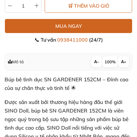
🛒 THÊM VÀO GIỎ
MUA NGAY
📞 Tư vấn
0938411000
(24/7)
Mô tả
−
100%
+
Búp bê tình dục SN GARDENER 152CM – Đỉnh cao
của sự chân thực và tinh tế 🌟
Được sản xuất bởi thương hiệu hàng đầu thế giới
SINO Doll, búp bê SN GARDENER 152CM là viên
ngọc quý trong bộ sưu tập những sản phẩm búp bê
tình dục cao cấp. SINO Doll nổi tiếng với việc sử
dụng Silicon y tế nhập khẩu từ Nhật Bản, mang đến