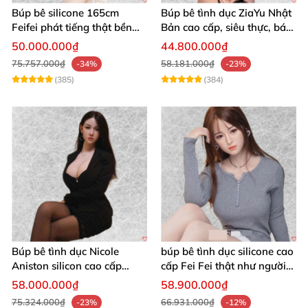
Búp bê silicone 165cm
Búp bê tình dục ZiaYu Nhật
Feifei phát tiếng thật bền
Bản cao cấp, siêu thực, bán
đẹp cao cấp
chạy
50.000.000₫
44.800.000₫
75.757.000₫
58.181.000₫
-34%
-23%
(385)
(384)
Búp bê tình dục Nicole
búp bê tình dục silicone cao
Aniston silicon cao cấp
cấp Fei Fei thật như người
Nhật Bản giá tốt
thật trải nghiệm tuyệt vời
58.000.000₫
58.900.000₫
75.324.000₫
66.931.000₫
-23%
-12%